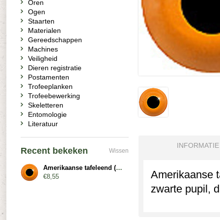
Oren
Ogen
Staarten
Materialen
Gereedschappen
Machines
Veiligheid
Dieren registratie
Postamenten
Trofeeplanken
Trofeebewerking
Skeletteren
Entomologie
Literatuur
INFORMATIE
Recent bekeken
Wissen
Amerikaanse tafeleend (woerd)
Amerikaanse t
€8,55
zwarte pupil, 