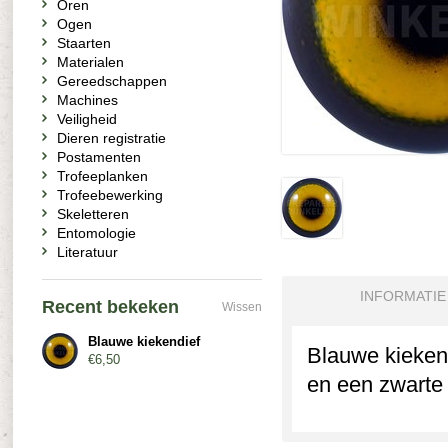
Oren
Ogen
Staarten
Materialen
Gereedschappen
Machines
Veiligheid
Dieren registratie
Postamenten
Trofeeplanken
Trofeebewerking
Skeletteren
Entomologie
Literatuur
INFORMATIE
Recent bekeken
Wissen
Blauwe kiekendief
Blauwe kiekend
€6,50
en een zwarte 