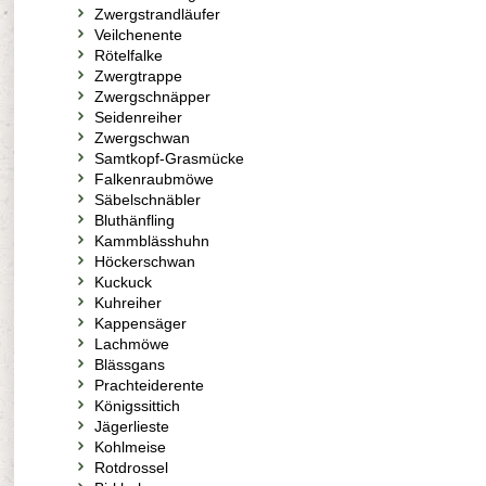
Zwergstrandläufer
Veilchenente
Rötelfalke
Zwergtrappe
Zwergschnäpper
Seidenreiher
Zwergschwan
Samtkopf-Grasmücke
Falkenraubmöwe
Säbelschnäbler
Bluthänfling
Kammblässhuhn
Höckerschwan
Kuckuck
Kuhreiher
Kappensäger
Lachmöwe
Blässgans
Prachteiderente
Königssittich
Jägerlieste
Kohlmeise
Rotdrossel