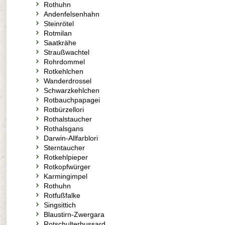
Rothuhn
Andenfelsenhahn
Steinrötel
Rotmilan
Saatkrähe
Straußwachtel
Rohrdommel
Rotkehlchen
Wanderdrossel
Schwarzkehlchen
Rotbauchpapagei
Rotbürzellori
Rothalstaucher
Rothalsgans
Darwin-Allfarblori
Sterntaucher
Rotkehlpieper
Rotkopfwürger
Karmingimpel
Rothuhn
Rotfußfalke
Singsittich
Blaustirn-Zwergara
Rotschulterbussard