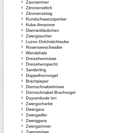
Zaunammer
Zitronensittich
Zitronenzeisig
Rundschwanzsperber
Kuba-Amazone
Diamanttäubchen
Zwergtaucher
Luzon-Dolchstichtaube
Rosenseeschwalbe
Wendehals
Dreizehenmöwe
Dreizehenspecht
Sanderling
Doppelhornvogel
Brachpieper
Dünnschnabelmöwe
Dünnschnabel-Brachvogel
Duyvenbode lori
Zwergscharbe
Dwergara
Zwergadler
Zwerggans
Zwergammer
Zwergmöwe