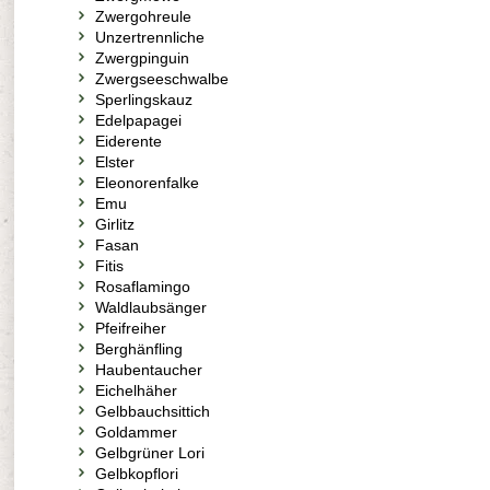
Zwergohreule
Unzertrennliche
Zwergpinguin
Zwergseeschwalbe
Sperlingskauz
Edelpapagei
Eiderente
Elster
Eleonorenfalke
Emu
Girlitz
Fasan
Fitis
Rosaflamingo
Waldlaubsänger
Pfeifreiher
Berghänfling
Haubentaucher
Eichelhäher
Gelbbauchsittich
Goldammer
Gelbgrüner Lori
Gelbkopflori