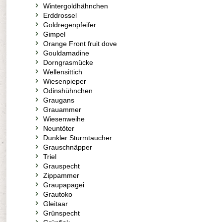
Wintergoldhähnchen
Erddrossel
Goldregenpfeifer
Gimpel
Orange Front fruit dove
Gouldamadine
Dorngrasmücke
Wellensittich
Wiesenpieper
Odinshühnchen
Graugans
Grauammer
Wiesenweihe
Neuntöter
Dunkler Sturmtaucher
Grauschnäpper
Triel
Grauspecht
Zippammer
Graupapagei
Grautoko
Gleitaar
Grünspecht