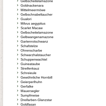
Gelbscheitelamazone
Goldnackenara
Mittelmeermöwe
Gelbschnabeltaucher
Gualori
Milvus aegyptius
Scarlet Macaw
Gelbscheitelamazone
Gelbwangenamazone
Gartenrotschwanz
Schafstelze
Ohrenscharbe
Schwarzhalstaucher
Schuppenwachtel
Guineataube
Streifenkauz
Schreieule
Gewöhnliche Hornbill
Geierperlhuhn
Gerfalke
Mauersegler
Sumpfmeise
Dreifarben-Glanzstar
Goldfasan