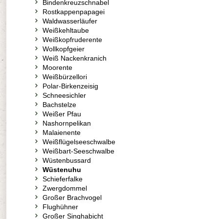
Bindenkreuzschnabel
Rostkappenpapagei
Waldwasserläufer
Weißkehltaube
Weißkopfruderente
Wollkopfgeier
Weiß Nackenkranich
Moorente
Weißbürzellori
Polar-Birkenzeisig
Schneesichler
Bachstelze
Weißer Pfau
Nashornpelikan
Malaienente
Weißflügelseeschwalbe
Weißbart-Seeschwalbe
Wüstenbussard
Wüstenuhu
Schieferfalke
Zwergdommel
Großer Brachvogel
Flughühner
Großer Singhabicht