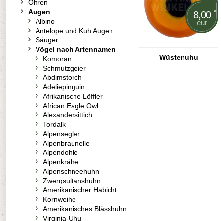
Ohren
Augen
*
8,00
Albino
eur
Antelope und Kuh Augen
Säuger
Vögel nach Artennamen
Wüstenuhu
Komoran
Schmutzgeier
Abdimstorch
Adeliepinguin
Afrikanische Löffler
African Eagle Owl
Alexandersittich
Tordalk
Alpensegler
Alpenbraunelle
Alpendohle
Alpenkrähe
Alpenschneehuhn
Zwergsultanshuhn
Amerikanischer Habicht
Kornweihe
Amerikanisches Blässhuhn
Virginia-Uhu