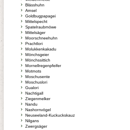
Blässhuhn
Amsel
Goldbugpapagei
Mittelspecht
Spatelraubmöwe
Mittelsäger
Moorschneehuhn
Prachtlori
Molukkenkakadu
Mönchsgeier
Mönchssittich
Mornellregenpfeifer
Motmots
Moschusente
Moschuslori
Gualori
Nachtigall
Ziegenmelker
Nandu
Nashornvögel
Neuseeland-Kuckuckskauz
Nilgans
Zwergsäger