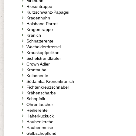
Birkhuhn
Riesentrappe
Kurzschwanz-Papagei
Kragenhuhn
Halsband Parrot
Kragentrappe
Kranich
Schnatterente
Wacholderdrossel
Krauskopfpelikan
Sichelstrandläufer
Crown Adler
Krontaube
Kolbenente
Südafrika-Kronenkranich
Fichtenkreuzschnabel
Krähenscharbe
Schopfalk
Ohrentaucher
Reiherente
Häherkuckuck
Haubenlerche
Haubenmeise
Gelbschopflund