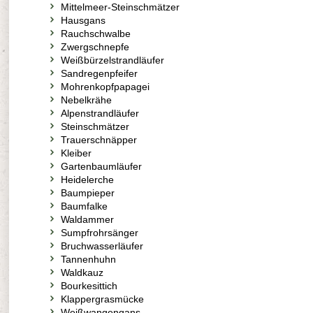
Mittelmeer-Steinschmätzer
Hausgans
Rauchschwalbe
Zwergschnepfe
Weißbürzelstrandläufer
Sandregenpfeifer
Mohrenkopfpapagei
Nebelkrähe
Alpenstrandläufer
Steinschmätzer
Trauerschnäpper
Kleiber
Gartenbaumläufer
Heidelerche
Baumpieper
Baumfalke
Waldammer
Sumpfrohrsänger
Bruchwasserläufer
Tannenhuhn
Waldkauz
Bourkesittich
Klappergrasmücke
Weißwangengans