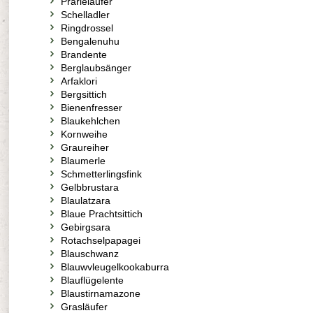
Prärieläufer
Schelladler
Ringdrossel
Bengalenuhu
Brandente
Berglaubsänger
Arfaklori
Bergsittich
Bienenfresser
Blaukehlchen
Kornweihe
Graureiher
Blaumerle
Schmetterlingsfink
Gelbbrustara
Blaulatzara
Blaue Prachtsittich
Gebirgsara
Rotachselpapagei
Blauschwanz
Blauwvleugelkookaburra
Blauflügelente
Blaustirnamazone
Grasläufer