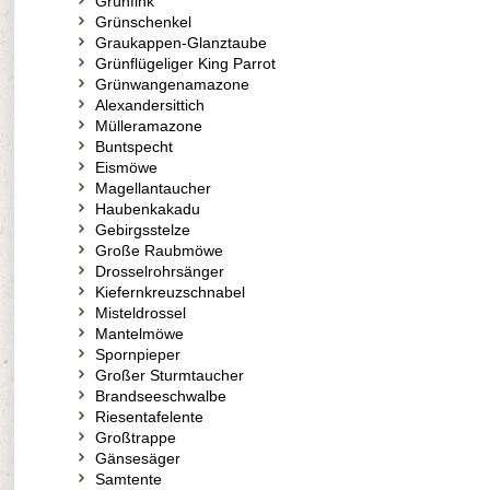
Grünfink
Grünschenkel
Graukappen-Glanztaube
Grünflügeliger King Parrot
Grünwangenamazone
Alexandersittich
Mülleramazone
Buntspecht
Eismöwe
Magellantaucher
Haubenkakadu
Gebirgsstelze
Große Raubmöwe
Drosselrohrsänger
Kiefernkreuzschnabel
Misteldrossel
Mantelmöwe
Spornpieper
Großer Sturmtaucher
Brandseeschwalbe
Riesentafelente
Großtrappe
Gänsesäger
Samtente