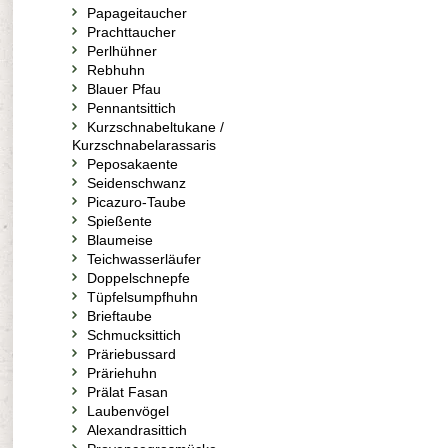
Papageitaucher
Prachttaucher
Perlhühner
Rebhuhn
Blauer Pfau
Pennantsittich
Kurzschnabeltukane /
Kurzschnabelarassaris
Peposakaente
Seidenschwanz
Picazuro-Taube
Spießente
Blaumeise
Teichwasserläufer
Doppelschnepfe
Tüpfelsumpfhuhn
Brieftaube
Schmucksittich
Präriebussard
Präriehuhn
Prälat Fasan
Laubenvögel
Alexandrasittich