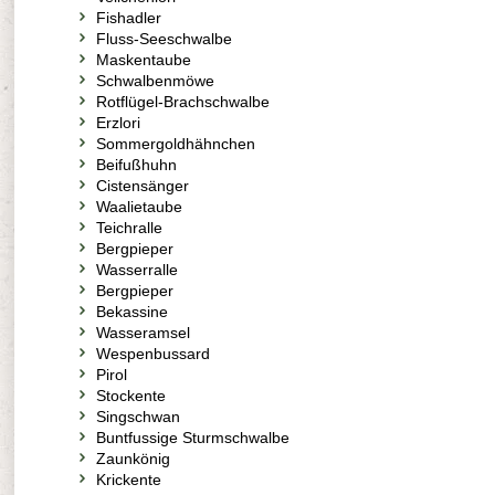
Fishadler
Fluss-Seeschwalbe
Maskentaube
Schwalbenmöwe
Rotflügel-Brachschwalbe
Erzlori
Sommergoldhähnchen
Beifußhuhn
Cistensänger
Waalietaube
Teichralle
Bergpieper
Wasserralle
Bergpieper
Bekassine
Wasseramsel
Wespenbussard
Pirol
Stockente
Singschwan
Buntfussige Sturmschwalbe
Zaunkönig
Krickente