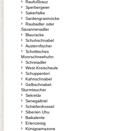
Raufußkauz
Sperbergeier
Sakerfalke
Sardengrasmücke
Raubadler oder
Savannenadler
Blauracke
Schuhschnabel
Austernfischer
Schottisches
Moorschneehuhn
Schreiadler
West-Kreischeule
Schuppenlori
Kahnschnabel
Gelbschnabel-
Sturmtaucher
Sekretär
Senegaltriel
Schieferdrossel
Siberien Uhu
Baikalente
Erlenzeisig
Königsamazone