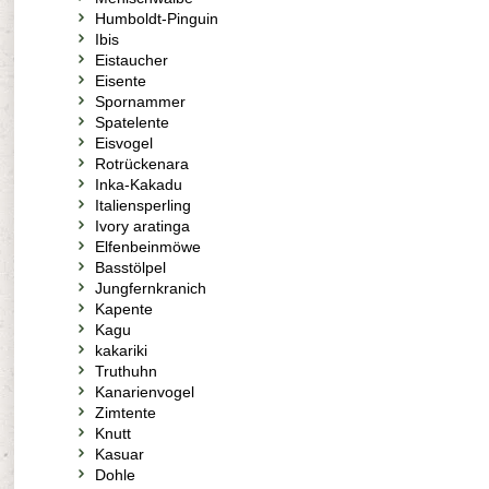
Humboldt-Pinguin
Ibis
Eistaucher
Eisente
Spornammer
Spatelente
Eisvogel
Rotrückenara
Inka-Kakadu
Italiensperling
Ivory aratinga
Elfenbeinmöwe
Basstölpel
Jungfernkranich
Kapente
Kagu
kakariki
Truthuhn
Kanarienvogel
Zimtente
Knutt
Kasuar
Dohle