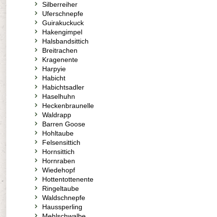
Silberreiher
Uferschnepfe
Guirakuckuck
Hakengimpel
Halsbandsittich
Breitrachen
Kragenente
Harpyie
Habicht
Habichtsadler
Haselhuhn
Heckenbraunelle
Waldrapp
Barren Goose
Hohltaube
Felsensittich
Hornsittich
Hornraben
Wiedehopf
Hottentottenente
Ringeltaube
Waldschnepfe
Haussperling
Mehlschwalbe