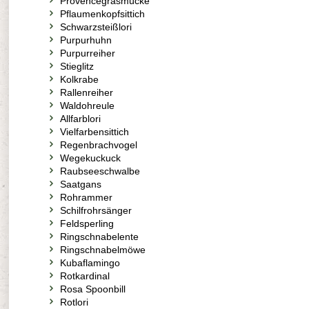
Provencegrasmücke
Pflaumenkopfsittich
Schwarzsteißlori
Purpurhuhn
Purpurreiher
Stieglitz
Kolkrabe
Rallenreiher
Waldohreule
Allfarblori
Vielfarbensittich
Regenbrachvogel
Wegekuckuck
Raubseeschwalbe
Saatgans
Rohrammer
Schilfrohrsänger
Feldsperling
Ringschnabelente
Ringschnabelmöwe
Kubaflamingo
Rotkardinal
Rosa Spoonbill
Rotlori