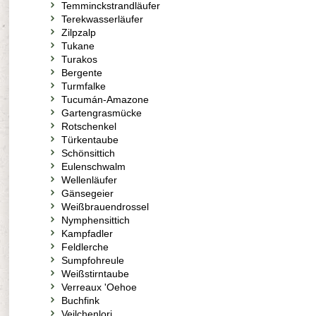
Temminckstrandläufer
Terekwasserläufer
Zilpzalp
Tukane
Turakos
Bergente
Turmfalke
Tucumán-Amazone
Gartengrasmücke
Rotschenkel
Türkentaube
Schönsittich
Eulenschwalm
Wellenläufer
Gänsegeier
Weißbrauendrossel
Nymphensittich
Kampfadler
Feldlerche
Sumpfohreule
Weißstirntaube
Verreaux 'Oehoe
Buchfink
Veilchenlori