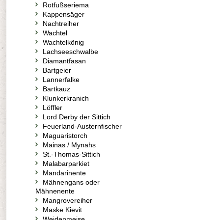
Rotfußseriema
Kappensäger
Nachtreiher
Wachtel
Wachtelkönig
Lachseeschwalbe
Diamantfasan
Bartgeier
Lannerfalke
Bartkauz
Klunkerkranich
Löffler
Lord Derby der Sittich
Feuerland-Austernfischer
Maguaristorch
Mainas / Mynahs
St.-Thomas-Sittich
Malabarparkiet
Mandarinente
Mähnengans oder
Mähnenente
Mangrovereiher
Maske Kievit
Weidenmeise