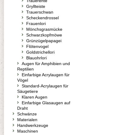
Trauerente
Gryllteiste
Trauerschwan
Scheckendrossel
Frauenlori
Mönchsgrasmücke
Schwarzkopfmöwe
Grünzügelpapagei
Flötenvogel
Goldstrichellori
Blauohrlori
Augen für Amphibien und
Reptilien
Einfarbige Acrylaugen für
Vögel
Standard-Acrylaugen für
Säugetiere
Klaren Augen
Einfarbige Glasaugen auf
Draht
Schwänze
Materialen
Handwerkzeuge
Maschinen