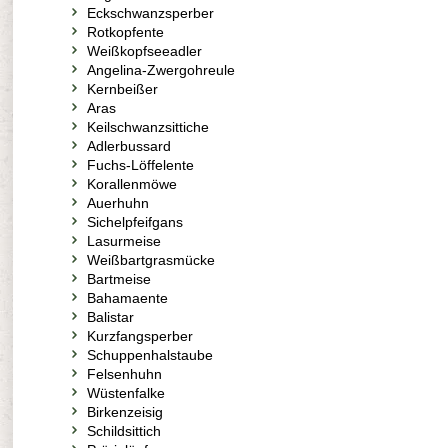
Eckschwanzsperber
Rotkopfente
Weißkopfseeadler
Angelina-Zwergohreule
Kernbeißer
Aras
Keilschwanzsittiche
Adlerbussard
Fuchs-Löffelente
Korallenmöwe
Auerhuhn
Sichelpfeifgans
Lasurmeise
Weißbartgrasmücke
Bartmeise
Bahamaente
Balistar
Kurzfangsperber
Schuppenhalstaube
Felsenhuhn
Wüstenfalke
Birkenzeisig
Schildsittich