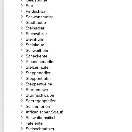
Gelbspötter
Star
Feldschwirl
Schwanzmeise
Stadttaube
Steinadler
Steinwälzer
Steinhuhn
Steinkauz
Schweifhuhn
Scheckente
Riesenseeadler
Stelzenläufer
Steppenadler
Steppenhuhn
Steppenweihe
Sturmmöwe
Sturmschwalbe
Seeregenpfeifer
Schimmerlori
Afrikanischer Strauß
Schwalbensittich
Tafelente
Steinschmätzer