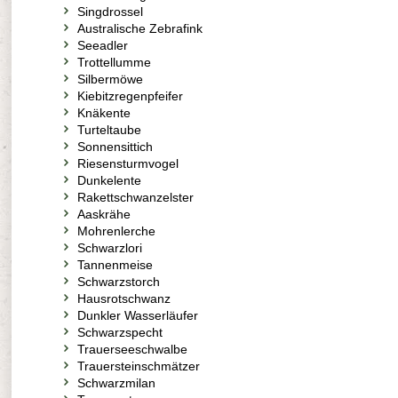
Singdrossel
Australische Zebrafink
Seeadler
Trottellumme
Silbermöwe
Kiebitzregenpfeifer
Knäkente
Turteltaube
Sonnensittich
Riesensturmvogel
Dunkelente
Rakettschwanzelster
Aaskrähe
Mohrenlerche
Schwarzlori
Tannenmeise
Schwarzstorch
Hausrotschwanz
Dunkler Wasserläufer
Schwarzspecht
Trauerseeschwalbe
Trauersteinschmätzer
Schwarzmilan