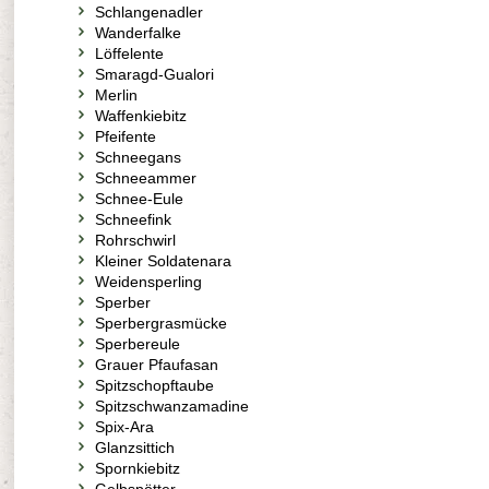
Schlangenadler
Wanderfalke
Löffelente
Smaragd-Gualori
Merlin
Waffenkiebitz
Pfeifente
Schneegans
Schneeammer
Schnee-Eule
Schneefink
Rohrschwirl
Kleiner Soldatenara
Weidensperling
Sperber
Sperbergrasmücke
Sperbereule
Grauer Pfaufasan
Spitzschopftaube
Spitzschwanzamadine
Spix-Ara
Glanzsittich
Spornkiebitz