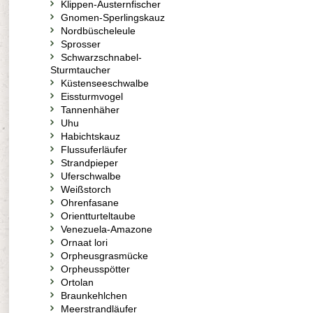
Klippen-Austernfischer
Gnomen-Sperlingskauz
Nordbüscheleule
Sprosser
Schwarzschnabel-
Sturmtaucher
Küstenseeschwalbe
Eissturmvogel
Tannenhäher
Uhu
Habichtskauz
Flussuferläufer
Strandpieper
Uferschwalbe
Weißstorch
Ohrenfasane
Orientturteltaube
Venezuela-Amazone
Ornaat lori
Orpheusgrasmücke
Orpheusspötter
Ortolan
Braunkehlchen
Meerstrandläufer