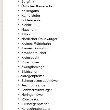
Bergfink
Östlicher Kaiseradler
Kaisergans
Kampfläufer
Schleiereule
Kiebitz
Haushuhn
Kittas
Nördlicher Raubwürger
Kleines Präriehuhn
Kleines Sumpfhuhn
Krabbentaucher
Kleinspecht
Polarmöwe
Zwergflamingo
Sibirischer
Goldregenpfeifer
Schmarotzerraubmöwe
Teichrohrsänger
Schwarzstirnwürger
Heringsmöwe
Rötelpelikan
Flussregenpfeifer
Kurzschnabelgans