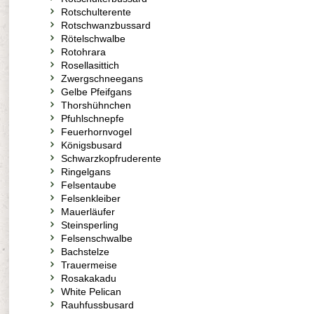
Rotschulterente
Rotschwanzbussard
Rötelschwalbe
Rotohrara
Rosellasittich
Zwergschneegans
Gelbe Pfeifgans
Thorshühnchen
Pfuhlschnepfe
Feuerhornvogel
Königsbusard
Schwarzkopfruderente
Ringelgans
Felsentaube
Felsenkleiber
Mauerläufer
Steinsperling
Felsenschwalbe
Bachstelze
Trauermeise
Rosakakadu
White Pelican
Rauhfussbusard