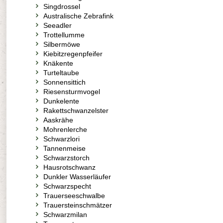
Singdrossel
Australische Zebrafink
Seeadler
Trottellumme
Silbermöwe
Kiebitzregenpfeifer
Knäkente
Turteltaube
Sonnensittich
Riesensturmvogel
Dunkelente
Rakettschwanzelster
Aaskrähe
Mohrenlerche
Schwarzlori
Tannenmeise
Schwarzstorch
Hausrotschwanz
Dunkler Wasserläufer
Schwarzspecht
Trauerseeschwalbe
Trauersteinschmätzer
Schwarzmilan