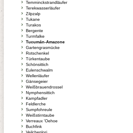
Temminckstrandläufer
Terekwasserläufer
Zilpzalp
Tukane
Turakos
Bergente
Turmfalke
Tucumán-Amazone
Gartengrasmücke
Rotschenkel
Türkentaube
Schönsittich
Eulenschwalm
Wellenläufer
Gänsegeier
Weißbrauendrossel
Nymphensittich
Kampfadler
Feldlerche
Sumpfohreule
Weißstirntaube
Verreaux 'Oehoe
Buchfink
Veilchenlori