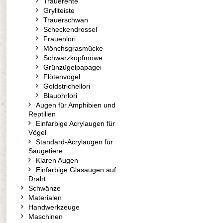
Trauerente
Gryllteiste
Trauerschwan
Scheckendrossel
Frauenlori
Mönchsgrasmücke
Schwarzkopfmöwe
Grünzügelpapagei
Flötenvogel
Goldstrichellori
Blauohrlori
Augen für Amphibien und
Reptilien
Einfarbige Acrylaugen für
Vögel
Standard-Acrylaugen für
Säugetiere
Klaren Augen
Einfarbige Glasaugen auf
Draht
Schwänze
Materialen
Handwerkzeuge
Maschinen