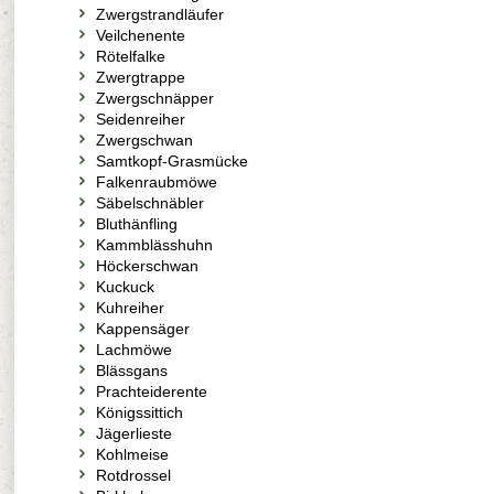
Zwergstrandläufer
Veilchenente
Rötelfalke
Zwergtrappe
Zwergschnäpper
Seidenreiher
Zwergschwan
Samtkopf-Grasmücke
Falkenraubmöwe
Säbelschnäbler
Bluthänfling
Kammblässhuhn
Höckerschwan
Kuckuck
Kuhreiher
Kappensäger
Lachmöwe
Blässgans
Prachteiderente
Königssittich
Jägerlieste
Kohlmeise
Rotdrossel