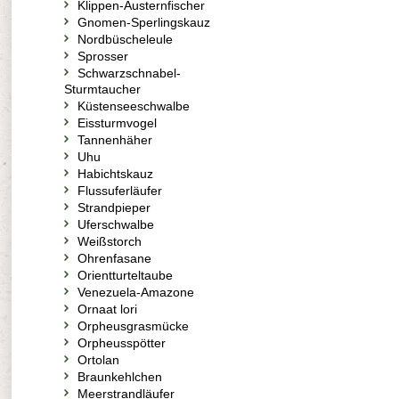
Klippen-Austernfischer
Gnomen-Sperlingskauz
Nordbüscheleule
Sprosser
Schwarzschnabel-
Sturmtaucher
Küstenseeschwalbe
Eissturmvogel
Tannenhäher
Uhu
Habichtskauz
Flussuferläufer
Strandpieper
Uferschwalbe
Weißstorch
Ohrenfasane
Orientturteltaube
Venezuela-Amazone
Ornaat lori
Orpheusgrasmücke
Orpheusspötter
Ortolan
Braunkehlchen
Meerstrandläufer