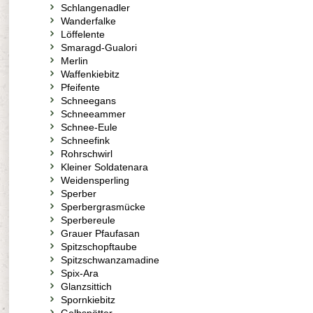
Schlangenadler
Wanderfalke
Löffelente
Smaragd-Gualori
Merlin
Waffenkiebitz
Pfeifente
Schneegans
Schneeammer
Schnee-Eule
Schneefink
Rohrschwirl
Kleiner Soldatenara
Weidensperling
Sperber
Sperbergrasmücke
Sperbereule
Grauer Pfaufasan
Spitzschopftaube
Spitzschwanzamadine
Spix-Ara
Glanzsittich
Spornkiebitz