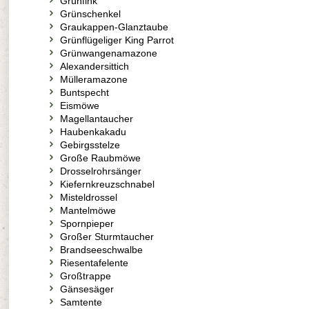
Grünfink
Grünschenkel
Graukappen-Glanztaube
Grünflügeliger King Parrot
Grünwangenamazone
Alexandersittich
Mülleramazone
Buntspecht
Eismöwe
Magellantaucher
Haubenkakadu
Gebirgsstelze
Große Raubmöwe
Drosselrohrsänger
Kiefernkreuzschnabel
Misteldrossel
Mantelmöwe
Spornpieper
Großer Sturmtaucher
Brandseeschwalbe
Riesentafelente
Großtrappe
Gänsesäger
Samtente