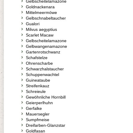
Gelbscheitelamazone
Goldnackenara
Mittelmeermöwe
Gelbschnabeltaucher
Gualori
Milvus aegyptius
Scarlet Macaw
Gelbscheitelamazone
Gelbwangenamazone
Gartenrotschwanz
Schafstelze
Ohrenscharbe
Schwarzhalstaucher
Schuppenwachtel
Guineataube
Streifenkauz
Schreieule
Gewöhnliche Hornbill
Geierperlhuhn
Gerfalke
Mauersegler
Sumpfmeise
Dreifarben-Glanzstar
Goldfasan