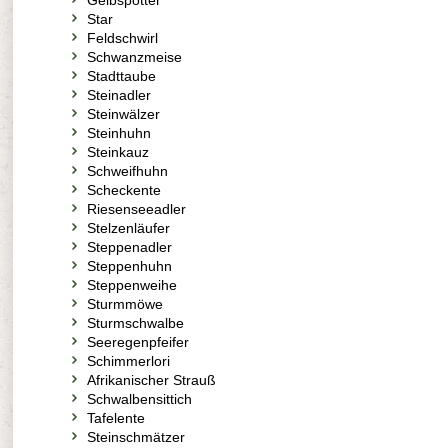
Gelbspötter
Star
Feldschwirl
Schwanzmeise
Stadttaube
Steinadler
Steinwälzer
Steinhuhn
Steinkauz
Schweifhuhn
Scheckente
Riesenseeadler
Stelzenläufer
Steppenadler
Steppenhuhn
Steppenweihe
Sturmmöwe
Sturmschwalbe
Seeregenpfeifer
Schimmerlori
Afrikanischer Strauß
Schwalbensittich
Tafelente
Steinschmätzer