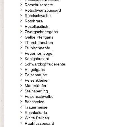
Rotschulterente
Rotschwanzbussard
Rötelschwalbe
Rotohrara
Rosellasittich
Zwergschneegans
Gelbe Pfeifgans
Thorshühnchen
Pfuhlschnepfe
Feuerhornvogel
Königsbusard
Schwarzkopfruderente
Ringelgans
Felsentaube
Felsenkleiber
Mauerläufer
Steinsperling
Felsenschwalbe
Bachstelze
Trauermeise
Rosakakadu
White Pelican
Rauhfussbusard