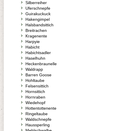
Silberreiher
Uferschnepfe
Guirakuckuck
Hakengimpel
Halsbandsittich
Breitrachen
Kragenente
Harpyie
Habicht
Habichtsadler
Haselhuhn
Heckenbraunelle
Waldrapp
Barren Goose
Hohltaube
Felsensittich
Hornsittich
Hornraben
Wiedehopf
Hottentottenente
Ringeltaube
Waldschnepfe
Haussperling
Mehlschwalbe