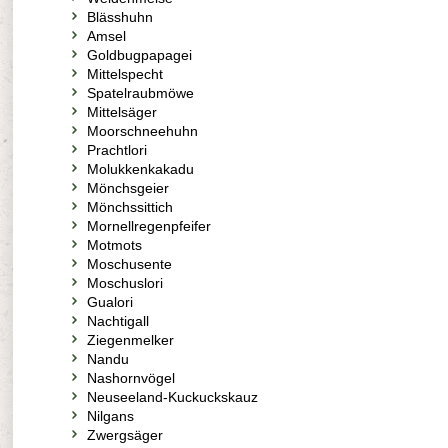
Blässhuhn
Amsel
Goldbugpapagei
Mittelspecht
Spatelraubmöwe
Mittelsäger
Moorschneehuhn
Prachtlori
Molukkenkakadu
Mönchsgeier
Mönchssittich
Mornellregenpfeifer
Motmots
Moschusente
Moschuslori
Gualori
Nachtigall
Ziegenmelker
Nandu
Nashornvögel
Neuseeland-Kuckuckskauz
Nilgans
Zwergsäger