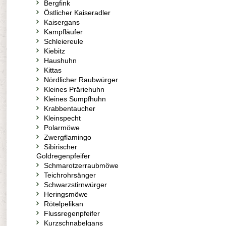
Bergfink
Östlicher Kaiseradler
Kaisergans
Kampfläufer
Schleiereule
Kiebitz
Haushuhn
Kittas
Nördlicher Raubwürger
Kleines Präriehuhn
Kleines Sumpfhuhn
Krabbentaucher
Kleinspecht
Polarmöwe
Zwergflamingo
Sibirischer
Goldregenpfeifer
Schmarotzerraubmöwe
Teichrohrsänger
Schwarzstirnwürger
Heringsmöwe
Rötelpelikan
Flussregenpfeifer
Kurzschnabelgans