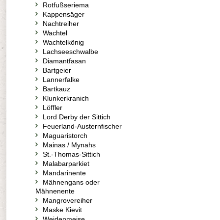
Rotfußseriema
Kappensäger
Nachtreiher
Wachtel
Wachtelkönig
Lachseeschwalbe
Diamantfasan
Bartgeier
Lannerfalke
Bartkauz
Klunkerkranich
Löffler
Lord Derby der Sittich
Feuerland-Austernfischer
Maguaristorch
Mainas / Mynahs
St.-Thomas-Sittich
Malabarparkiet
Mandarinente
Mähnengans oder
Mähnenente
Mangrovereiher
Maske Kievit
Weidenmeise