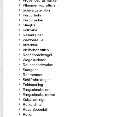
Provencegrasmücke
Pflaumenkopfsittich
Schwarzsteißlori
Purpurhuhn
Purpurreiher
Stieglitz
Kolkrabe
Rallenreiher
Waldohreule
Allfarblori
Vielfarbensittich
Regenbrachvogel
Wegekuckuck
Raubseeschwalbe
Saatgans
Rohrammer
Schilfrohrsänger
Feldsperling
Ringschnabelente
Ringschnabelmöwe
Kubaflamingo
Rotkardinal
Rosa Spoonbill
Rotlori