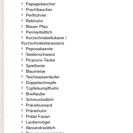
Papageitaucher
Prachttaucher
Perlhühner
Rebhuhn
Blauer Pfau
Pennantsittich
Kurzschnabeltukane /
Kurzschnabelarassaris
Peposakaente
Seidenschwanz
Picazuro-Taube
Spießente
Blaumeise
Teichwasserläufer
Doppelschnepfe
Tüpfelsumpfhuhn
Brieftaube
Schmucksittich
Präriebussard
Präriehuhn
Prälat Fasan
Laubenvögel
Alexandrasittich