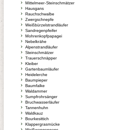
Mittelmeer-Steinschmätzer
Hausgans
Rauchschwalbe
Zwergschnepfe
Weißbürzelstrandläufer
Sandregenpfeifer
Mohrenkopfpapagei
Nebelkrähe
Alpenstrandläufer
Steinschmätzer
Trauerschnäpper
Kleiber
Gartenbaumläufer
Heidelerche
Baumpieper
Baumfalke
Waldammer
Sumpfrohrsänger
Bruchwasserläufer
Tannenhuhn
Waldkauz
Bourkesittich
Klappergrasmücke
Weißwangengans