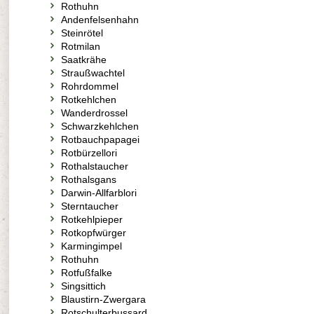
Rothuhn
Andenfelsenhahn
Steinrötel
Rotmilan
Saatkrähe
Straußwachtel
Rohrdommel
Rotkehlchen
Wanderdrossel
Schwarzkehlchen
Rotbauchpapagei
Rotbürzellori
Rothalstaucher
Rothalsgans
Darwin-Allfarblori
Sterntaucher
Rotkehlpieper
Rotkopfwürger
Karmingimpel
Rothuhn
Rotfußfalke
Singsittich
Blaustirn-Zwergara
Rotschulterbussard