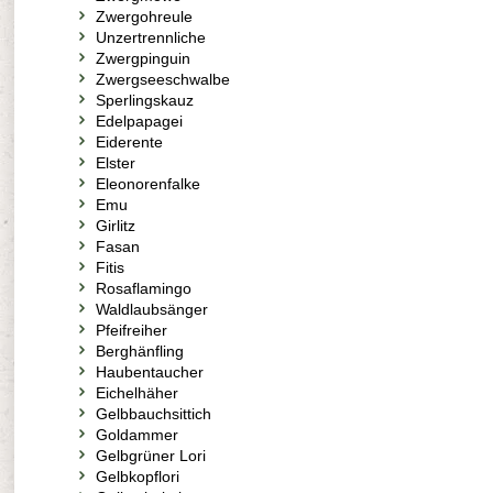
Zwergohreule
Unzertrennliche
Zwergpinguin
Zwergseeschwalbe
Sperlingskauz
Edelpapagei
Eiderente
Elster
Eleonorenfalke
Emu
Girlitz
Fasan
Fitis
Rosaflamingo
Waldlaubsänger
Pfeifreiher
Berghänfling
Haubentaucher
Eichelhäher
Gelbbauchsittich
Goldammer
Gelbgrüner Lori
Gelbkopflori