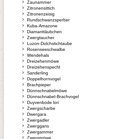
Zaunammer
Zitronensittich
Zitronenzeisig
Rundschwanzsperber
Kuba-Amazone
Diamanttäubchen
Zwergtaucher
Luzon-Dolchstichtaube
Rosenseeschwalbe
Wendehals
Dreizehenmöwe
Dreizehenspecht
Sanderling
Doppelhornvogel
Brachpieper
Dünnschnabelmöwe
Dünnschnabel-Brachvogel
Duyvenbode lori
Zwergscharbe
Dwergara
Zwergadler
Zwerggans
Zwergammer
Zwergmöwe