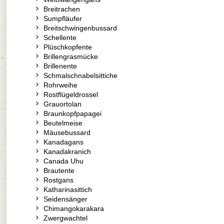
Breitrachen
Sumpfläufer
Breitschwingenbussard
Schellente
Plüschkopfente
Brillengrasmücke
Brillenente
Schmalschnabelsittiche
Rohrweihe
Rostflügeldrossel
Grauortolan
Braunkopfpapagei
Beutelmeise
Mäusebussard
Kanadagans
Kanadakranich
Canada Uhu
Brautente
Rostgans
Katharinasittich
Seidensänger
Chimangokarakara
Zwergwachtel