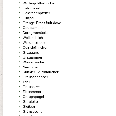
Wintergoldhähnchen
Erddrossel
Goldregenpfeifer
Gimpel
Orange Front fruit dove
Gouldamadine
Dorngrasmücke
Wellensittich
Wiesenpieper
Odinshühnchen
Graugans
Grauammer
Wiesenweihe
Neuntöter
Dunkler Sturmtaucher
Grauschnäpper
Triel
Grauspecht
Zippammer
Graupapagei
Grautoko
Gleitaar
Grünspecht