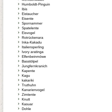
Humboldt-Pinguin
Ibis
Eistaucher
Eisente
Spornammer
Spatelente
Eisvogel
Rotrückenara
Inka-Kakadu
Italiensperling
Ivory aratinga
Elfenbeinmöwe
Basstölpel
Jungfernkranich
Kapente
Kagu
kakariki
Truthuhn
Kanarienvogel
Zimtente
Knutt
Kasuar
Dohle