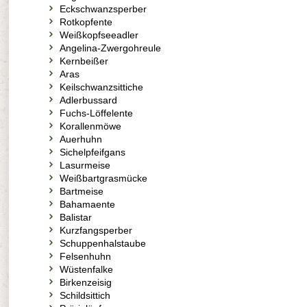
Eckschwanzsperber
Rotkopfente
Weißkopfseeadler
Angelina-Zwergohreule
Kernbeißer
Aras
Keilschwanzsittiche
Adlerbussard
Fuchs-Löffelente
Korallenmöwe
Auerhuhn
Sichelpfeifgans
Lasurmeise
Weißbartgrasmücke
Bartmeise
Bahamaente
Balistar
Kurzfangsperber
Schuppenhalstaube
Felsenhuhn
Wüstenfalke
Birkenzeisig
Schildsittich