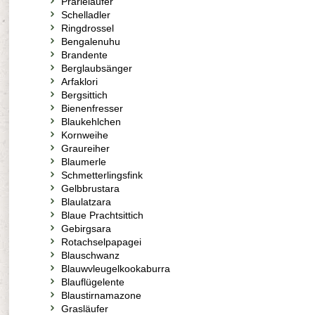
Prärieläufer
Schelladler
Ringdrossel
Bengalenuhu
Brandente
Berglaubsänger
Arfaklori
Bergsittich
Bienenfresser
Blaukehlchen
Kornweihe
Graureiher
Blaumerle
Schmetterlingsfink
Gelbbrustara
Blaulatzara
Blaue Prachtsittich
Gebirgsara
Rotachselpapagei
Blauschwanz
Blauwvleugelkookaburra
Blauflügelente
Blaustirnamazone
Grasläufer