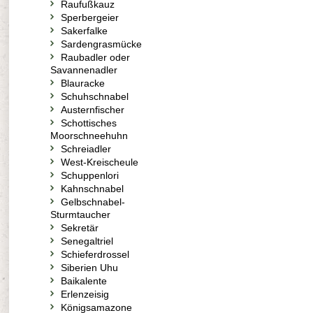
Raufußkauz
Sperbergeier
Sakerfalke
Sardengrasmücke
Raubadler oder
Savannenadler
Blauracke
Schuhschnabel
Austernfischer
Schottisches
Moorschneehuhn
Schreiadler
West-Kreischeule
Schuppenlori
Kahnschnabel
Gelbschnabel-
Sturmtaucher
Sekretär
Senegaltriel
Schieferdrossel
Siberien Uhu
Baikalente
Erlenzeisig
Königsamazone