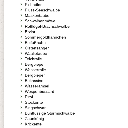
Fishadler
Fluss-Seeschwalbe
Maskentaube
Schwalbenmöwe
Rotflügel-Brachschwalbe
Erzlori
Sommergoldhähnchen
Beifußhuhn
Cistensänger
Waalietaube
Teichralle
Bergpieper
Wasserralle
Bergpieper
Bekassine
Wasseramsel
Wespenbussard
Pirol
Stockente
Singschwan
Buntfussige Sturmschwalbe
Zaunkönig
Krickente