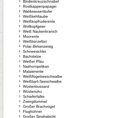
Bindenkreuzschnabel
Rostkappenpapagei
Waldwasserläufer
Weißkehltaube
Weißkopfruderente
Wollkopfgeier
Weiß Nackenkranich
Moorente
Weißbürzellori
Polar-Birkenzeisig
Schneesichler
Bachstelze
Weißer Pfau
Nashornpelikan
Malaienente
Weißflügelseeschwalbe
Weißbart-Seeschwalbe
Wüstenbussard
Wüstenuhu
Schieferfalke
Zwergdommel
Großer Brachvogel
Flughühner
Großer Singhabicht