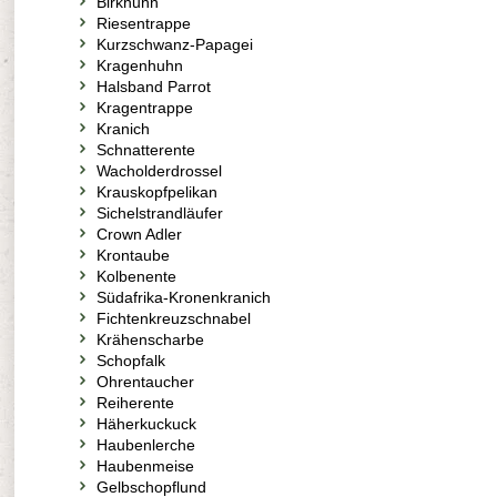
Birkhuhn
Riesentrappe
Kurzschwanz-Papagei
Kragenhuhn
Halsband Parrot
Kragentrappe
Kranich
Schnatterente
Wacholderdrossel
Krauskopfpelikan
Sichelstrandläufer
Crown Adler
Krontaube
Kolbenente
Südafrika-Kronenkranich
Fichtenkreuzschnabel
Krähenscharbe
Schopfalk
Ohrentaucher
Reiherente
Häherkuckuck
Haubenlerche
Haubenmeise
Gelbschopflund