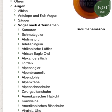
Ohren
Augen
*
5,00
Albino
eur
Antelope und Kuh Augen
Säuger
Vögel nach Artennamen
Tucumanamazon
Komoran
Schmutzgeier
Abdimstorch
Adeliepinguin
Afrikanische Löffler
African Eagle Owl
Alexandersittich
Tordalk
Alpensegler
Alpenbraunelle
Alpendohle
Alpenkrähe
Alpenschneehuhn
Zwergsultanshuhn
Amerikanischer Habicht
Kornweihe
Amerikanisches Blässhuhn
Virginia-Uhu