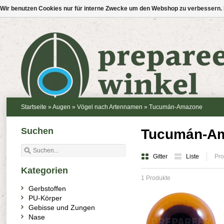
Wir benutzen Cookies nur für interne Zwecke um den Webshop zu verbessern. 
Startseite
»
Augen
»
Vögel nach Artennamen
»
Tucumán-Amazone
Suchen
Tucumán-A
Gitter
Liste
Pro
Kategorien
1 Produkte
Gerbstoffen
PU-Körper
Gebisse und Zungen
Nase