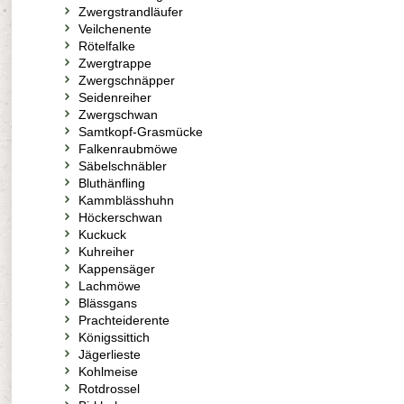
Zwergstrandläufer
Veilchenente
Rötelfalke
Zwergtrappe
Zwergschnäpper
Seidenreiher
Zwergschwan
Samtkopf-Grasmücke
Falkenraubmöwe
Säbelschnäbler
Bluthänfling
Kammblässhuhn
Höckerschwan
Kuckuck
Kuhreiher
Kappensäger
Lachmöwe
Blässgans
Prachteiderente
Königssittich
Jägerlieste
Kohlmeise
Rotdrossel