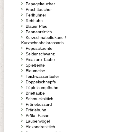
Papageitaucher
Prachttaucher
Perlhühner
Rebhuhn
Blauer Pfau
Pennantsittich
Kurzschnabeltukane /
Kurzschnabelarassaris
Peposakaente
Seidenschwanz
Picazuro-Taube
Spießente
Blaumeise
Teichwasserläufer
Doppelschnepfe
Tüpfelsumpfhuhn
Brieftaube
Schmucksittich
Präriebussard
Präriehuhn
Prälat Fasan
Laubenvögel
Alexandrasittich