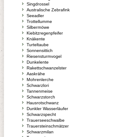
Singdrossel
Australische Zebrafink
Seeadler
Trottellumme
Silbermöwe
Kiebitzregenpfeifer
Knäkente
Turteltaube
Sonnensittich
Riesensturmvogel
Dunkelente
Rakettschwanzelster
Aaskrähe
Mohrenlerche
Schwarzlori
Tannenmeise
Schwarzstorch
Hausrotschwanz
Dunkler Wasserläufer
Schwarzspecht
Trauerseeschwalbe
Trauersteinschmätzer
Schwarzmilan