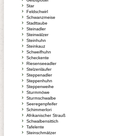
Gelbspötter
Star
Feldschwirl
Schwanzmeise
Stadttaube
Steinadler
Steinwälzer
Steinhuhn
Steinkauz
Schweifhuhn
Scheckente
Riesenseeadler
Stelzenläufer
Steppenadler
Steppenhuhn
Steppenweihe
Sturmmöwe
Sturmschwalbe
Seeregenpfeifer
Schimmerlori
Afrikanischer Strauß
Schwalbensittich
Tafelente
Steinschmätzer