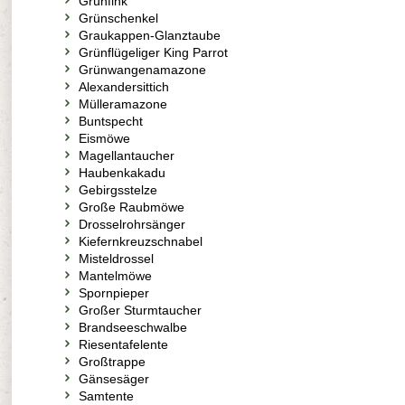
Grünfink
Grünschenkel
Graukappen-Glanztaube
Grünflügeliger King Parrot
Grünwangenamazone
Alexandersittich
Mülleramazone
Buntspecht
Eismöwe
Magellantaucher
Haubenkakadu
Gebirgsstelze
Große Raubmöwe
Drosselrohrsänger
Kiefernkreuzschnabel
Misteldrossel
Mantelmöwe
Spornpieper
Großer Sturmtaucher
Brandseeschwalbe
Riesentafelente
Großtrappe
Gänsesäger
Samtente