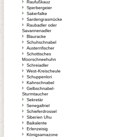
Raufußkauz
Sperbergeier
Sakerfalke
Sardengrasmücke
Raubadler oder
Savannenadler
Blauracke
Schuhschnabel
Austernfischer
Schottisches
Moorschneehuhn
Schreiadler
West-Kreischeule
Schuppenlori
Kahnschnabel
Gelbschnabel-
Sturmtaucher
Sekretär
Senegaltriel
Schieferdrossel
Siberien Uhu
Baikalente
Erlenzeisig
Königsamazone