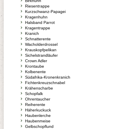
Birkhuhn
Riesentrappe
Kurzschwanz-Papagei
Kragenhuhn
Halsband Parrot
Kragentrappe
Kranich
Schnatterente
Wacholderdrossel
Krauskopfpelikan
Sichelstrandläufer
Crown Adler
Krontaube
Kolbenente
Südafrika-Kronenkranich
Fichtenkreuzschnabel
Krähenscharbe
Schopfalk
Ohrentaucher
Reiherente
Häherkuckuck
Haubenlerche
Haubenmeise
Gelbschopflund