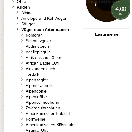
Ohren
Augen
*
4,00
Albino
eur
Antelope und Kuh Augen
Säuger
Vögel nach Artennamen
Lasurmeise
Komoran
Schmutzgeier
Abdimstorch
Adeliepinguin
Afrikanische Löffler
African Eagle Owl
Alexandersittich
Tordalk
Alpensegler
Alpenbraunelle
Alpendohle
Alpenkrähe
Alpenschneehuhn
Zwergsultanshuhn
Amerikanischer Habicht
Kornweihe
Amerikanisches Blässhuhn
Virginia-Uhu