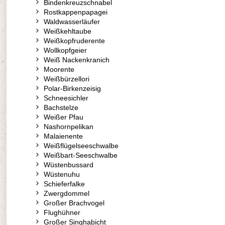
Bindenkreuzschnabel
Rostkappenpapagei
Waldwasserläufer
Weißkehltaube
Weißkopfruderente
Wollkopfgeier
Weiß Nackenkranich
Moorente
Weißbürzellori
Polar-Birkenzeisig
Schneesichler
Bachstelze
Weißer Pfau
Nashornpelikan
Malaienente
Weißflügelseeschwalbe
Weißbart-Seeschwalbe
Wüstenbussard
Wüstenuhu
Schieferfalke
Zwergdommel
Großer Brachvogel
Flughühner
Großer Singhabicht