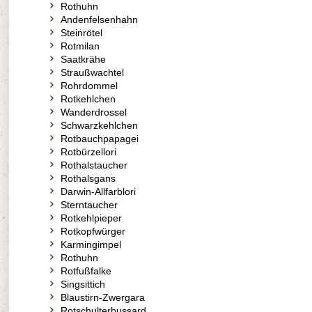
Rothuhn
Andenfelsenhahn
Steinrötel
Rotmilan
Saatkrähe
Straußwachtel
Rohrdommel
Rotkehlchen
Wanderdrossel
Schwarzkehlchen
Rotbauchpapagei
Rotbürzellori
Rothalstaucher
Rothalsgans
Darwin-Allfarblori
Sterntaucher
Rotkehlpieper
Rotkopfwürger
Karmingimpel
Rothuhn
Rotfußfalke
Singsittich
Blaustirn-Zwergara
Rotschulterbussard