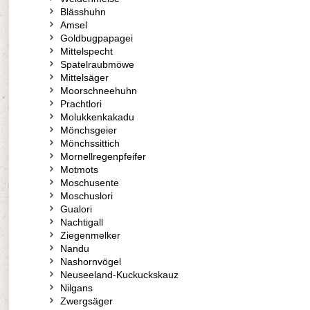
Blässhuhn
Amsel
Goldbugpapagei
Mittelspecht
Spatelraubmöwe
Mittelsäger
Moorschneehuhn
Prachtlori
Molukkenkakadu
Mönchsgeier
Mönchssittich
Mornellregenpfeifer
Motmots
Moschusente
Moschuslori
Gualori
Nachtigall
Ziegenmelker
Nandu
Nashornvögel
Neuseeland-Kuckuckskauz
Nilgans
Zwergsäger