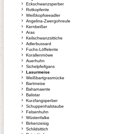
Eckschwanzsperber
Rotkopfente
Weißkopfseeadler
Angelina-Zwergohreule
Kernbeißer
Aras
Keilschwanzsittiche
Adlerbussard
Fuchs-Löffelente
Korallenmöwe
Auerhuhn
Sichelpfeifgans
Lasurmeise
Weißbartgrasmücke
Bartmeise
Bahamaente
Balistar
Kurzfangsperber
Schuppenhalstaube
Felsenhuhn
Wüstenfalke
Birkenzeisig
Schildsittich