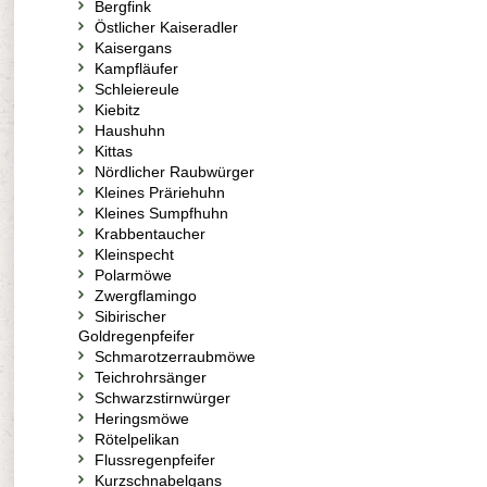
Bergfink
Östlicher Kaiseradler
Kaisergans
Kampfläufer
Schleiereule
Kiebitz
Haushuhn
Kittas
Nördlicher Raubwürger
Kleines Präriehuhn
Kleines Sumpfhuhn
Krabbentaucher
Kleinspecht
Polarmöwe
Zwergflamingo
Sibirischer
Goldregenpfeifer
Schmarotzerraubmöwe
Teichrohrsänger
Schwarzstirnwürger
Heringsmöwe
Rötelpelikan
Flussregenpfeifer
Kurzschnabelgans