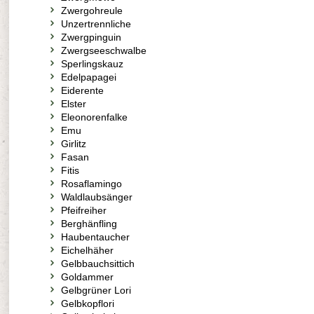
Zwergohreule
Unzertrennliche
Zwergpinguin
Zwergseeschwalbe
Sperlingskauz
Edelpapagei
Eiderente
Elster
Eleonorenfalke
Emu
Girlitz
Fasan
Fitis
Rosaflamingo
Waldlaubsänger
Pfeifreiher
Berghänfling
Haubentaucher
Eichelhäher
Gelbbauchsittich
Goldammer
Gelbgrüner Lori
Gelbkopflori