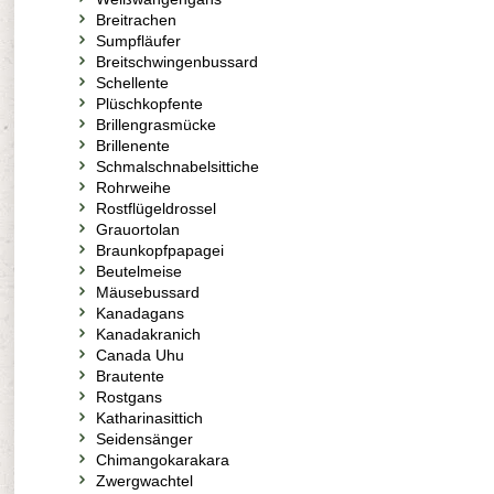
Breitrachen
Sumpfläufer
Breitschwingenbussard
Schellente
Plüschkopfente
Brillengrasmücke
Brillenente
Schmalschnabelsittiche
Rohrweihe
Rostflügeldrossel
Grauortolan
Braunkopfpapagei
Beutelmeise
Mäusebussard
Kanadagans
Kanadakranich
Canada Uhu
Brautente
Rostgans
Katharinasittich
Seidensänger
Chimangokarakara
Zwergwachtel