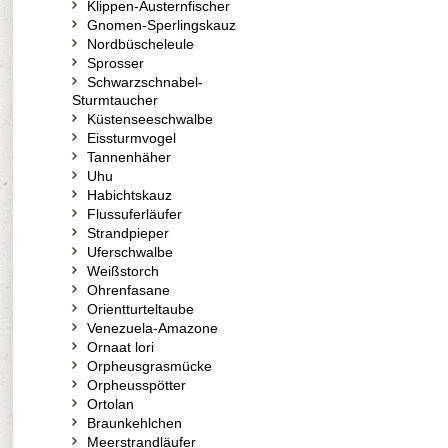
Klippen-Austernfischer
Gnomen-Sperlingskauz
Nordbüscheleule
Sprosser
Schwarzschnabel-
Sturmtaucher
Küstenseeschwalbe
Eissturmvogel
Tannenhäher
Uhu
Habichtskauz
Flussuferläufer
Strandpieper
Uferschwalbe
Weißstorch
Ohrenfasane
Orientturteltaube
Venezuela-Amazone
Ornaat lori
Orpheusgrasmücke
Orpheusspötter
Ortolan
Braunkehlchen
Meerstrandläufer