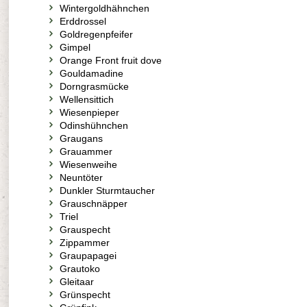
Wintergoldhähnchen
Erddrossel
Goldregenpfeifer
Gimpel
Orange Front fruit dove
Gouldamadine
Dorngrasmücke
Wellensittich
Wiesenpieper
Odinshühnchen
Graugans
Grauammer
Wiesenweihe
Neuntöter
Dunkler Sturmtaucher
Grauschnäpper
Triel
Grauspecht
Zippammer
Graupapagei
Grautoko
Gleitaar
Grünspecht