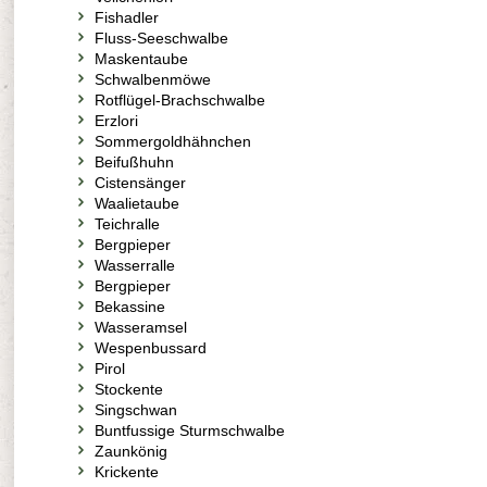
Fishadler
Fluss-Seeschwalbe
Maskentaube
Schwalbenmöwe
Rotflügel-Brachschwalbe
Erzlori
Sommergoldhähnchen
Beifußhuhn
Cistensänger
Waalietaube
Teichralle
Bergpieper
Wasserralle
Bergpieper
Bekassine
Wasseramsel
Wespenbussard
Pirol
Stockente
Singschwan
Buntfussige Sturmschwalbe
Zaunkönig
Krickente