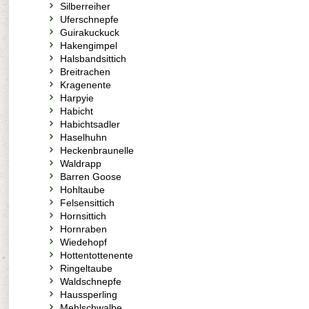
Silberreiher
Uferschnepfe
Guirakuckuck
Hakengimpel
Halsbandsittich
Breitrachen
Kragenente
Harpyie
Habicht
Habichtsadler
Haselhuhn
Heckenbraunelle
Waldrapp
Barren Goose
Hohltaube
Felsensittich
Hornsittich
Hornraben
Wiedehopf
Hottentottenente
Ringeltaube
Waldschnepfe
Haussperling
Mehlschwalbe