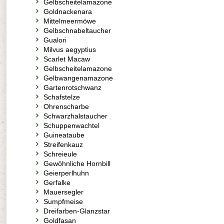
Gelbscheitelamazone
Goldnackenara
Mittelmeermöwe
Gelbschnabeltaucher
Gualori
Milvus aegyptius
Scarlet Macaw
Gelbscheitelamazone
Gelbwangenamazone
Gartenrotschwanz
Schafstelze
Ohrenscharbe
Schwarzhalstaucher
Schuppenwachtel
Guineataube
Streifenkauz
Schreieule
Gewöhnliche Hornbill
Geierperlhuhn
Gerfalke
Mauersegler
Sumpfmeise
Dreifarben-Glanzstar
Goldfasan