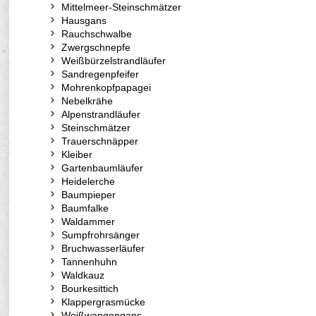
Mittelmeer-Steinschmätzer
Hausgans
Rauchschwalbe
Zwergschnepfe
Weißbürzelstrandläufer
Sandregenpfeifer
Mohrenkopfpapagei
Nebelkrähe
Alpenstrandläufer
Steinschmätzer
Trauerschnäpper
Kleiber
Gartenbaumläufer
Heidelerche
Baumpieper
Baumfalke
Waldammer
Sumpfrohrsänger
Bruchwasserläufer
Tannenhuhn
Waldkauz
Bourkesittich
Klappergrasmücke
Weißwangengans