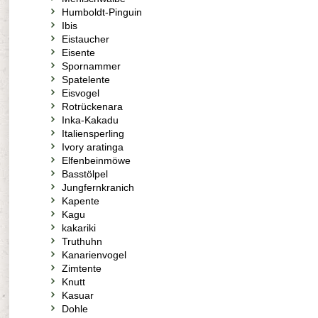
Humboldt-Pinguin
Ibis
Eistaucher
Eisente
Spornammer
Spatelente
Eisvogel
Rotrückenara
Inka-Kakadu
Italiensperling
Ivory aratinga
Elfenbeinmöwe
Basstölpel
Jungfernkranich
Kapente
Kagu
kakariki
Truthuhn
Kanarienvogel
Zimtente
Knutt
Kasuar
Dohle