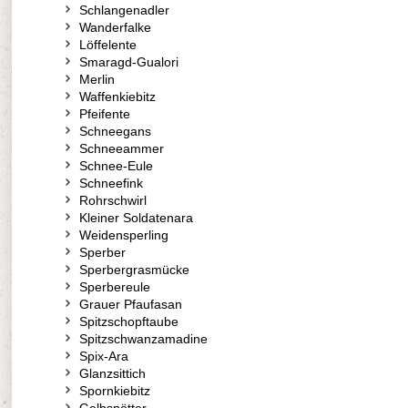
Schlangenadler
Wanderfalke
Löffelente
Smaragd-Gualori
Merlin
Waffenkiebitz
Pfeifente
Schneegans
Schneeammer
Schnee-Eule
Schneefink
Rohrschwirl
Kleiner Soldatenara
Weidensperling
Sperber
Sperbergrasmücke
Sperbereule
Grauer Pfaufasan
Spitzschopftaube
Spitzschwanzamadine
Spix-Ara
Glanzsittich
Spornkiebitz