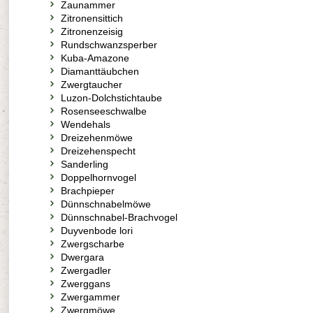
Zaunammer
Zitronensittich
Zitronenzeisig
Rundschwanzsperber
Kuba-Amazone
Diamanttäubchen
Zwergtaucher
Luzon-Dolchstichtaube
Rosenseeschwalbe
Wendehals
Dreizehenmöwe
Dreizehenspecht
Sanderling
Doppelhornvogel
Brachpieper
Dünnschnabelmöwe
Dünnschnabel-Brachvogel
Duyvenbode lori
Zwergscharbe
Dwergara
Zwergadler
Zwerggans
Zwergammer
Zwergmöwe