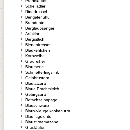
Prärieläufer
Schelladler
Ringdrossel
Bengalenuhu
Brandente
Berglaubsänger
Arfaklori
Bergsittich
Bienenfresser
Blaukehlchen
Kornweihe
Graureiher
Blaumerle
Schmetterlingsfink
Gelbbrustara
Blaulatzara
Blaue Prachtsittich
Gebirgsara
Rotachselpapagei
Blauschwanz
Blauwvleugelkookaburra
Blauflügelente
Blaustirnamazone
Grasläufer