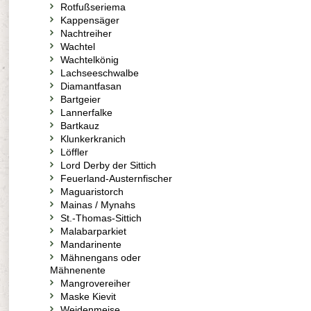
Rotfußseriema
Kappensäger
Nachtreiher
Wachtel
Wachtelkönig
Lachseeschwalbe
Diamantfasan
Bartgeier
Lannerfalke
Bartkauz
Klunkerkranich
Löffler
Lord Derby der Sittich
Feuerland-Austernfischer
Maguaristorch
Mainas / Mynahs
St.-Thomas-Sittich
Malabarparkiet
Mandarinente
Mähnengans oder
Mähnenente
Mangrovereiher
Maske Kievit
Weidenmeise