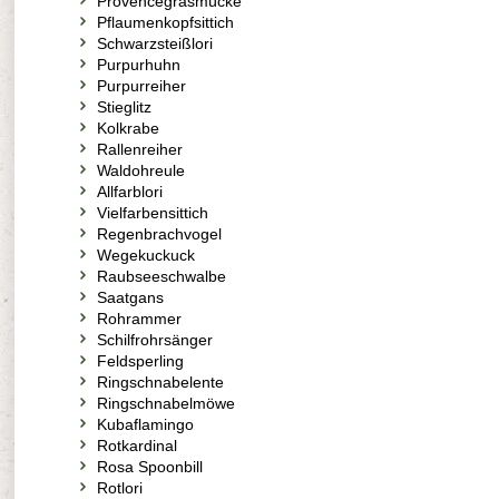
Provencegrasmücke
Pflaumenkopfsittich
Schwarzsteißlori
Purpurhuhn
Purpurreiher
Stieglitz
Kolkrabe
Rallenreiher
Waldohreule
Allfarblori
Vielfarbensittich
Regenbrachvogel
Wegekuckuck
Raubseeschwalbe
Saatgans
Rohrammer
Schilfrohrsänger
Feldsperling
Ringschnabelente
Ringschnabelmöwe
Kubaflamingo
Rotkardinal
Rosa Spoonbill
Rotlori