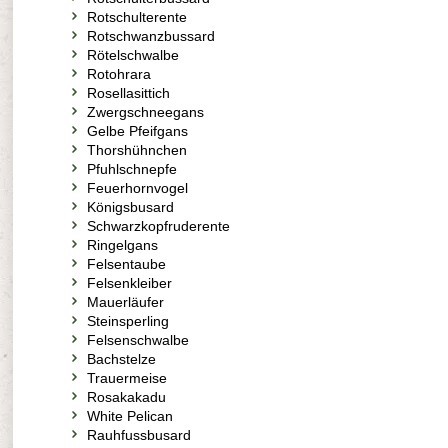
Rotschulterente
Rotschwanzbussard
Rötelschwalbe
Rotohrara
Rosellasittich
Zwergschneegans
Gelbe Pfeifgans
Thorshühnchen
Pfuhlschnepfe
Feuerhornvogel
Königsbusard
Schwarzkopfruderente
Ringelgans
Felsentaube
Felsenkleiber
Mauerläufer
Steinsperling
Felsenschwalbe
Bachstelze
Trauermeise
Rosakakadu
White Pelican
Rauhfussbusard