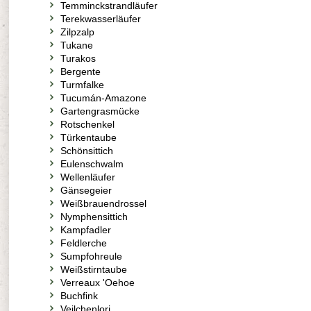
Temminckstrandläufer
Terekwasserläufer
Zilpzalp
Tukane
Turakos
Bergente
Turmfalke
Tucumán-Amazone
Gartengrasmücke
Rotschenkel
Türkentaube
Schönsittich
Eulenschwalm
Wellenläufer
Gänsegeier
Weißbrauendrossel
Nymphensittich
Kampfadler
Feldlerche
Sumpfohreule
Weißstirntaube
Verreaux 'Oehoe
Buchfink
Veilchenlori