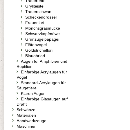
Trauerente
Gryllteiste
Trauerschwan
Scheckendrossel
Frauenlori
Mönchsgrasmücke
Schwarzkopfmöwe
Grünzügelpapagei
Flötenvogel
Goldstrichellori
Blauohrlori
Augen für Amphibien und
Reptilien
Einfarbige Acrylaugen für
Vögel
Standard-Acrylaugen für
Säugetiere
Klaren Augen
Einfarbige Glasaugen auf
Draht
Schwänze
Materialen
Handwerkzeuge
Maschinen