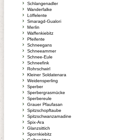
Schlangenadler
Wanderfalke
Löffelente
Smaragd-Gualori
Merlin
Waffenkiebitz
Pfeifente
Schneegans
Schneeammer
Schnee-Eule
Schneefink
Rohrschwirl
Kleiner Soldatenara
Weidensperling
Sperber
Sperbergrasmücke
Sperbereule
Grauer Pfaufasan
Spitzschopftaube
Spitzschwanzamadine
Spix-Ara
Glanzsittich
Spornkiebitz