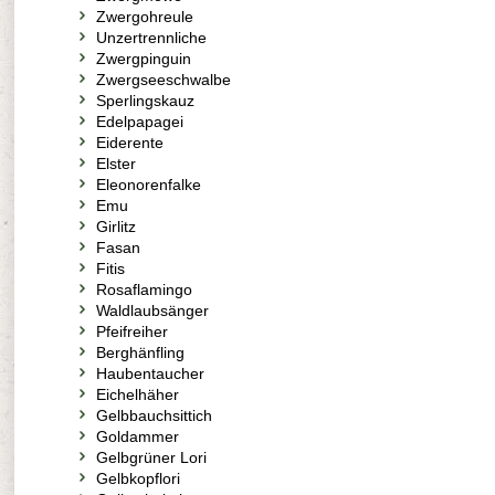
Zwergohreule
Unzertrennliche
Zwergpinguin
Zwergseeschwalbe
Sperlingskauz
Edelpapagei
Eiderente
Elster
Eleonorenfalke
Emu
Girlitz
Fasan
Fitis
Rosaflamingo
Waldlaubsänger
Pfeifreiher
Berghänfling
Haubentaucher
Eichelhäher
Gelbbauchsittich
Goldammer
Gelbgrüner Lori
Gelbkopflori