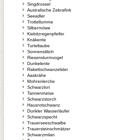
Singdrossel
Australische Zebrafink
Seeadler
Trottellumme
Silbermöwe
Kiebitzregenpfeifer
Knäkente
Turteltaube
Sonnensittich
Riesensturmvogel
Dunkelente
Rakettschwanzelster
Aaskrähe
Mohrenlerche
Schwarzlori
Tannenmeise
Schwarzstorch
Hausrotschwanz
Dunkler Wasserläufer
Schwarzspecht
Trauerseeschwalbe
Trauersteinschmätzer
Schwarzmilan