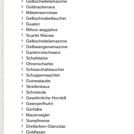
Gelbscheitelamazone
Goldnackenara
Mittelmeermöwe
Gelbschnabeltaucher
Gualori
Milvus aegyptius
Scarlet Macaw
Gelbscheitelamazone
Gelbwangenamazone
Gartenrotschwanz
Schafstelze
Ohrenscharbe
Schwarzhalstaucher
Schuppenwachtel
Guineataube
Streifenkauz
Schreieule
Gewöhnliche Hornbill
Geierperlhuhn
Gerfalke
Mauersegler
Sumpfmeise
Dreifarben-Glanzstar
Goldfasan