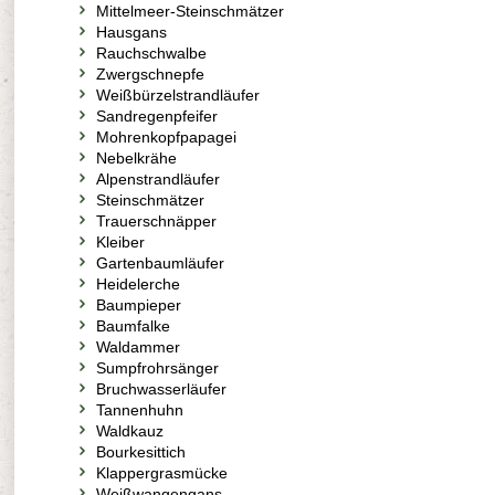
Mittelmeer-Steinschmätzer
Hausgans
Rauchschwalbe
Zwergschnepfe
Weißbürzelstrandläufer
Sandregenpfeifer
Mohrenkopfpapagei
Nebelkrähe
Alpenstrandläufer
Steinschmätzer
Trauerschnäpper
Kleiber
Gartenbaumläufer
Heidelerche
Baumpieper
Baumfalke
Waldammer
Sumpfrohrsänger
Bruchwasserläufer
Tannenhuhn
Waldkauz
Bourkesittich
Klappergrasmücke
Weißwangengans