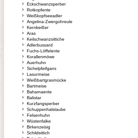
Eckschwanzsperber
Rotkopfente
Weißkopfseeadler
Angelina-Zwergohreule
Kernbeißer
Aras
Keilschwanzsittiche
Adlerbussard
Fuchs-Löffelente
Korallenmöwe
Auerhuhn
Sichelpfeifgans
Lasurmeise
Weißbartgrasmücke
Bartmeise
Bahamaente
Balistar
Kurzfangsperber
Schuppenhalstaube
Felsenhuhn
Wüstenfalke
Birkenzeisig
Schildsittich