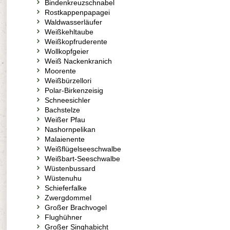
Bindenkreuzschnabel
Rostkappenpapagei
Waldwasserläufer
Weißkehltaube
Weißkopfruderente
Wollkopfgeier
Weiß Nackenkranich
Moorente
Weißbürzellori
Polar-Birkenzeisig
Schneesichler
Bachstelze
Weißer Pfau
Nashornpelikan
Malaienente
Weißflügelseeschwalbe
Weißbart-Seeschwalbe
Wüstenbussard
Wüstenuhu
Schieferfalke
Zwergdommel
Großer Brachvogel
Flughühner
Großer Singhabicht