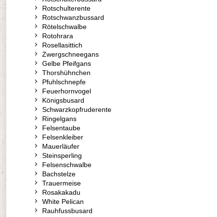
Rotschulterente
Rotschwanzbussard
Rötelschwalbe
Rotohrara
Rosellasittich
Zwergschneegans
Gelbe Pfeifgans
Thorshühnchen
Pfuhlschnepfe
Feuerhornvogel
Königsbusard
Schwarzkopfruderente
Ringelgans
Felsentaube
Felsenkleiber
Mauerläufer
Steinsperling
Felsenschwalbe
Bachstelze
Trauermeise
Rosakakadu
White Pelican
Rauhfussbusard