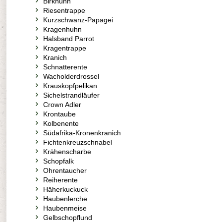
Birkhuhn
Riesentrappe
Kurzschwanz-Papagei
Kragenhuhn
Halsband Parrot
Kragentrappe
Kranich
Schnatterente
Wacholderdrossel
Krauskopfpelikan
Sichelstrandläufer
Crown Adler
Krontaube
Kolbenente
Südafrika-Kronenkranich
Fichtenkreuzschnabel
Krähenscharbe
Schopfalk
Ohrentaucher
Reiherente
Häherkuckuck
Haubenlerche
Haubenmeise
Gelbschopflund