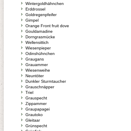
Wintergoldhähnchen
Erddrossel
Goldregenpfeifer
Gimpel
Orange Front fruit dove
Gouldamadine
Dorngrasmücke
Wellensittich
Wiesenpieper
Odinshühnchen
Graugans
Grauammer
Wiesenweihe
Neuntöter
Dunkler Sturmtaucher
Grauschnäpper
Triel
Grauspecht
Zippammer
Graupapagei
Grautoko
Gleitaar
Grünspecht