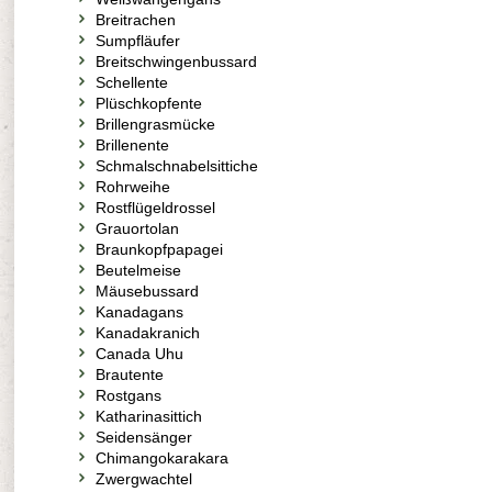
Breitrachen
Sumpfläufer
Breitschwingenbussard
Schellente
Plüschkopfente
Brillengrasmücke
Brillenente
Schmalschnabelsittiche
Rohrweihe
Rostflügeldrossel
Grauortolan
Braunkopfpapagei
Beutelmeise
Mäusebussard
Kanadagans
Kanadakranich
Canada Uhu
Brautente
Rostgans
Katharinasittich
Seidensänger
Chimangokarakara
Zwergwachtel