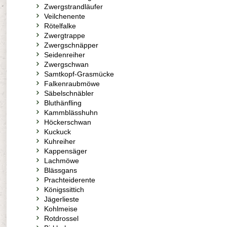
Zwergstrandläufer
Veilchenente
Rötelfalke
Zwergtrappe
Zwergschnäpper
Seidenreiher
Zwergschwan
Samtkopf-Grasmücke
Falkenraubmöwe
Säbelschnäbler
Bluthänfling
Kammblässhuhn
Höckerschwan
Kuckuck
Kuhreiher
Kappensäger
Lachmöwe
Blässgans
Prachteiderente
Königssittich
Jägerlieste
Kohlmeise
Rotdrossel