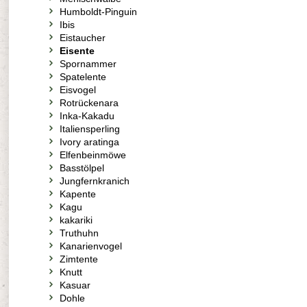
Humboldt-Pinguin
Ibis
Eistaucher
Eisente
Spornammer
Spatelente
Eisvogel
Rotrückenara
Inka-Kakadu
Italiensperling
Ivory aratinga
Elfenbeinmöwe
Basstölpel
Jungfernkranich
Kapente
Kagu
kakariki
Truthuhn
Kanarienvogel
Zimtente
Knutt
Kasuar
Dohle