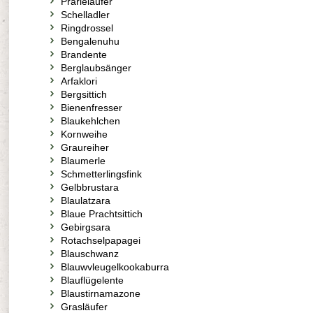
Prärieläufer
Schelladler
Ringdrossel
Bengalenuhu
Brandente
Berglaubsänger
Arfaklori
Bergsittich
Bienenfresser
Blaukehlchen
Kornweihe
Graureiher
Blaumerle
Schmetterlingsfink
Gelbbrustara
Blaulatzara
Blaue Prachtsittich
Gebirgsara
Rotachselpapagei
Blauschwanz
Blauwvleugelkookaburra
Blauflügelente
Blaustirnamazone
Grasläufer