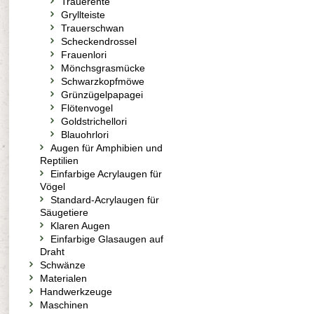
Trauerente
Gryllteiste
Trauerschwan
Scheckendrossel
Frauenlori
Mönchsgrasmücke
Schwarzkopfmöwe
Grünzügelpapagei
Flötenvogel
Goldstrichellori
Blauohrlori
Augen für Amphibien und
Reptilien
Einfarbige Acrylaugen für
Vögel
Standard-Acrylaugen für
Säugetiere
Klaren Augen
Einfarbige Glasaugen auf
Draht
Schwänze
Materialen
Handwerkzeuge
Maschinen