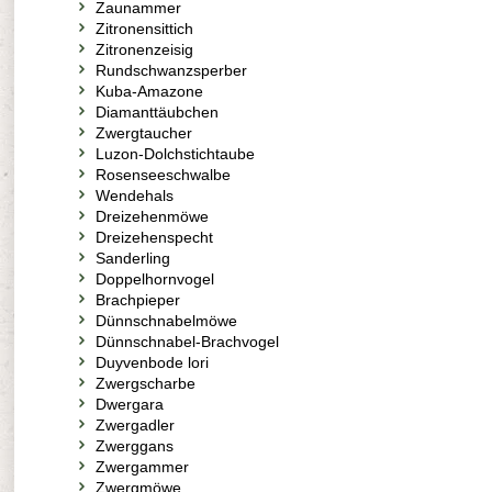
Zaunammer
Zitronensittich
Zitronenzeisig
Rundschwanzsperber
Kuba-Amazone
Diamanttäubchen
Zwergtaucher
Luzon-Dolchstichtaube
Rosenseeschwalbe
Wendehals
Dreizehenmöwe
Dreizehenspecht
Sanderling
Doppelhornvogel
Brachpieper
Dünnschnabelmöwe
Dünnschnabel-Brachvogel
Duyvenbode lori
Zwergscharbe
Dwergara
Zwergadler
Zwerggans
Zwergammer
Zwergmöwe