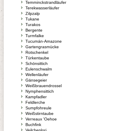
Temminckstrandläufer
Terekwasserläufer
Zilpzalp
Tukane
Turakos
Bergente
Turmfalke
Tucumán-Amazone
Gartengrasmücke
Rotschenkel
Türkentaube
Schönsittich
Eulenschwalm
Wellenläufer
Gänsegeier
Weißbrauendrossel
Nymphensittich
Kampfadler
Feldlerche
Sumpfohreule
Weißstirntaube
Verreaux 'Oehoe
Buchfink
Veilchenlori