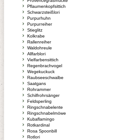
Provencegrasmücke
Pflaumenkopfsittich
Schwarzsteißlori
Purpurhuhn
Purpurreiher
Stieglitz
Kolkrabe
Rallenreiher
Waldohreule
Allfarblori
Vielfarbensittich
Regenbrachvogel
Wegekuckuck
Raubseeschwalbe
Saatgans
Rohrammer
Schilfrohrsänger
Feldsperling
Ringschnabelente
Ringschnabelmöwe
Kubaflamingo
Rotkardinal
Rosa Spoonbill
Rotlori