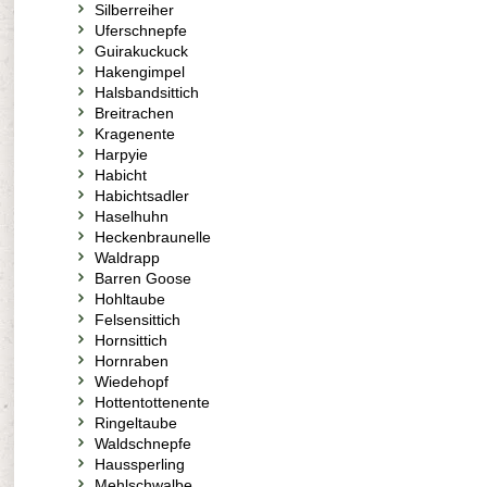
Silberreiher
Uferschnepfe
Guirakuckuck
Hakengimpel
Halsbandsittich
Breitrachen
Kragenente
Harpyie
Habicht
Habichtsadler
Haselhuhn
Heckenbraunelle
Waldrapp
Barren Goose
Hohltaube
Felsensittich
Hornsittich
Hornraben
Wiedehopf
Hottentottenente
Ringeltaube
Waldschnepfe
Haussperling
Mehlschwalbe