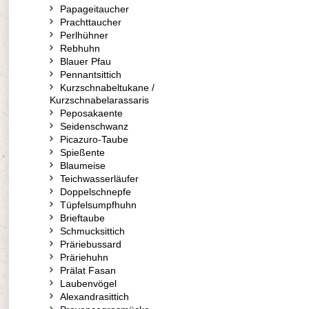
Papageitaucher
Prachttaucher
Perlhühner
Rebhuhn
Blauer Pfau
Pennantsittich
Kurzschnabeltukane /
Kurzschnabelarassaris
Peposakaente
Seidenschwanz
Picazuro-Taube
Spießente
Blaumeise
Teichwasserläufer
Doppelschnepfe
Tüpfelsumpfhuhn
Brieftaube
Schmucksittich
Präriebussard
Präriehuhn
Prälat Fasan
Laubenvögel
Alexandrasittich