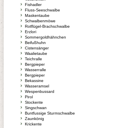
Fishadler
Fluss-Seeschwalbe
Maskentaube
Schwalbenmöwe
Rotflügel-Brachschwalbe
Erzlori
Sommergoldhähnchen
Beifußhuhn
Cistensänger
Waalietaube
Teichralle
Bergpieper
Wasserralle
Bergpieper
Bekassine
Wasseramsel
Wespenbussard
Pirol
Stockente
Singschwan
Buntfussige Sturmschwalbe
Zaunkönig
Krickente