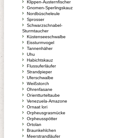
Klippen-Austernfischer
Gnomen-Sperlingskauz
Nordbüscheleule
Sprosser
Schwarzschnabel-
Sturmtaucher
Küstenseeschwalbe
Eissturmvogel
Tannenhäher
Uhu
Habichtskauz
Flussuferläufer
Strandpieper
Uferschwalbe
Weißstorch
Ohrenfasane
Orientturteltaube
Venezuela-Amazone
Ornaat lori
Orpheusgrasmücke
Orpheusspötter
Ortolan
Braunkehlchen
Meerstrandläufer