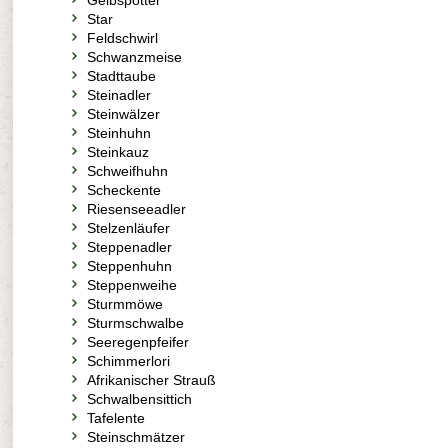
Gelbspötter
Star
Feldschwirl
Schwanzmeise
Stadttaube
Steinadler
Steinwälzer
Steinhuhn
Steinkauz
Schweifhuhn
Scheckente
Riesenseeadler
Stelzenläufer
Steppenadler
Steppenhuhn
Steppenweihe
Sturmmöwe
Sturmschwalbe
Seeregenpfeifer
Schimmerlori
Afrikanischer Strauß
Schwalbensittich
Tafelente
Steinschmätzer