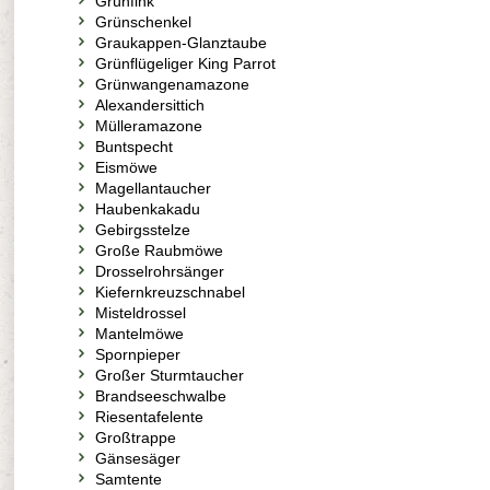
Grünfink
Grünschenkel
Graukappen-Glanztaube
Grünflügeliger King Parrot
Grünwangenamazone
Alexandersittich
Mülleramazone
Buntspecht
Eismöwe
Magellantaucher
Haubenkakadu
Gebirgsstelze
Große Raubmöwe
Drosselrohrsänger
Kiefernkreuzschnabel
Misteldrossel
Mantelmöwe
Spornpieper
Großer Sturmtaucher
Brandseeschwalbe
Riesentafelente
Großtrappe
Gänsesäger
Samtente