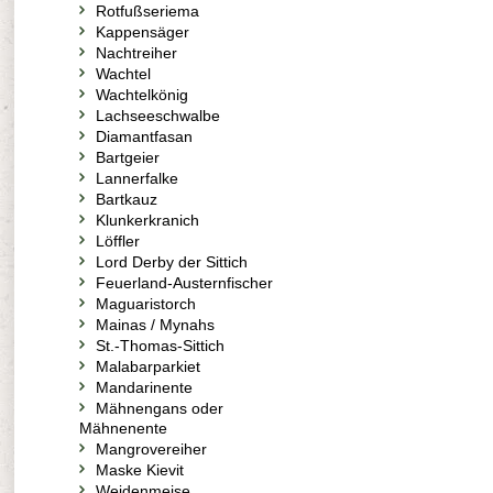
Rotfußseriema
Kappensäger
Nachtreiher
Wachtel
Wachtelkönig
Lachseeschwalbe
Diamantfasan
Bartgeier
Lannerfalke
Bartkauz
Klunkerkranich
Löffler
Lord Derby der Sittich
Feuerland-Austernfischer
Maguaristorch
Mainas / Mynahs
St.-Thomas-Sittich
Malabarparkiet
Mandarinente
Mähnengans oder
Mähnenente
Mangrovereiher
Maske Kievit
Weidenmeise