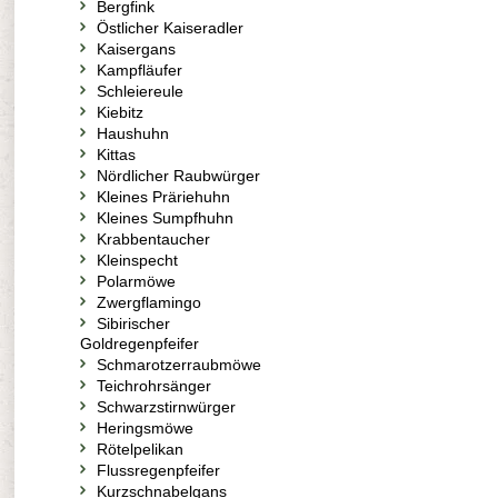
Bergfink
Östlicher Kaiseradler
Kaisergans
Kampfläufer
Schleiereule
Kiebitz
Haushuhn
Kittas
Nördlicher Raubwürger
Kleines Präriehuhn
Kleines Sumpfhuhn
Krabbentaucher
Kleinspecht
Polarmöwe
Zwergflamingo
Sibirischer
Goldregenpfeifer
Schmarotzerraubmöwe
Teichrohrsänger
Schwarzstirnwürger
Heringsmöwe
Rötelpelikan
Flussregenpfeifer
Kurzschnabelgans