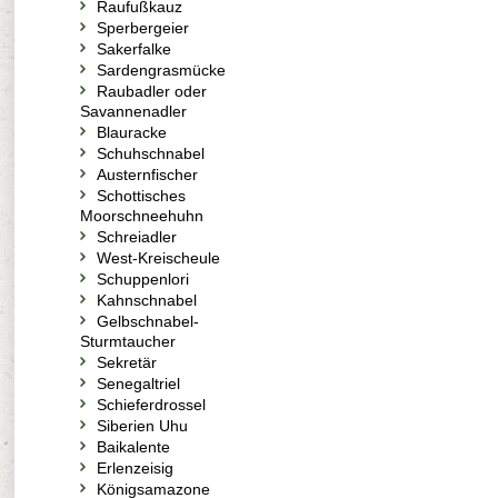
Raufußkauz
Sperbergeier
Sakerfalke
Sardengrasmücke
Raubadler oder
Savannenadler
Blauracke
Schuhschnabel
Austernfischer
Schottisches
Moorschneehuhn
Schreiadler
West-Kreischeule
Schuppenlori
Kahnschnabel
Gelbschnabel-
Sturmtaucher
Sekretär
Senegaltriel
Schieferdrossel
Siberien Uhu
Baikalente
Erlenzeisig
Königsamazone