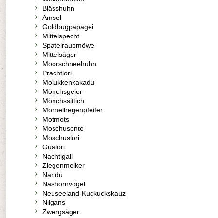
Blässhuhn
Amsel
Goldbugpapagei
Mittelspecht
Spatelraubmöwe
Mittelsäger
Moorschneehuhn
Prachtlori
Molukkenkakadu
Mönchsgeier
Mönchssittich
Mornellregenpfeifer
Motmots
Moschusente
Moschuslori
Gualori
Nachtigall
Ziegenmelker
Nandu
Nashornvögel
Neuseeland-Kuckuckskauz
Nilgans
Zwergsäger