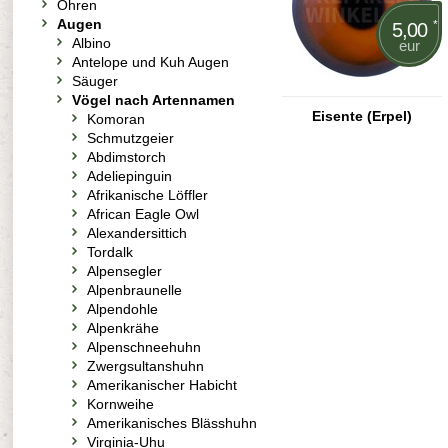
Ohren
Augen
*
5,00
Albino
eur
Antelope und Kuh Augen
Säuger
Vögel nach Artennamen
Eisente (Erpel)
Komoran
Schmutzgeier
Abdimstorch
Adeliepinguin
Afrikanische Löffler
African Eagle Owl
Alexandersittich
Tordalk
Alpensegler
Alpenbraunelle
Alpendohle
Alpenkrähe
Alpenschneehuhn
Zwergsultanshuhn
Amerikanischer Habicht
Kornweihe
Amerikanisches Blässhuhn
Virginia-Uhu