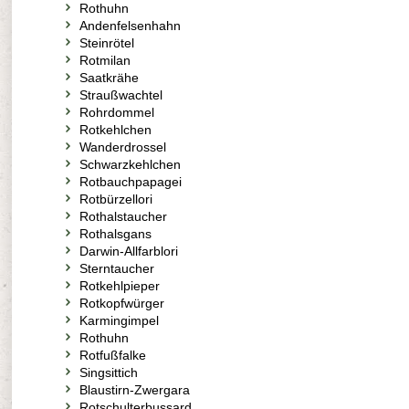
Rothuhn
Andenfelsenhahn
Steinrötel
Rotmilan
Saatkrähe
Straußwachtel
Rohrdommel
Rotkehlchen
Wanderdrossel
Schwarzkehlchen
Rotbauchpapagei
Rotbürzellori
Rothalstaucher
Rothalsgans
Darwin-Allfarblori
Sterntaucher
Rotkehlpieper
Rotkopfwürger
Karmingimpel
Rothuhn
Rotfußfalke
Singsittich
Blaustirn-Zwergara
Rotschulterbussard