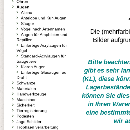
Ohren
Augen
Albino
Antelope und Kuh Augen
Säuger
Vögel nach Artennamen
Die (mehrfarb
Augen für Amphibien und
Bilder aufgru
Reptilien
Einfarbige Acrylaugen für
Vögel
Standard-Acrylaugen für
Bitte beachte
Säugetiere
Klaren Augen
gibt es sehr la
Einfarbige Glasaugen auf
Draht
(KL), diese kön
Schwänze
Lagerbestände 
Materialen
Handwerkzeuge
können Sie diese
Maschinen
in Ihren Ware
Sicherkeit
Tierregistrierung
eine bestimmte
Podesten
wir a
Jagd Schilder
Trophäen verarbeitung