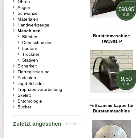
Ohren
Augen
*
598,95
Schwänze
eur
Materialen
Handwerkzeuge
Maschinen
Bürstenmaschine
Bürsten
TW1901-P
Dunnschneiden
Loutern
Trockner
Stativen
Sicherkeit
Tierregistrierung
Podesten
*
9,50
Jagd Schilder
eur
Trophäen verarbeitung
Skelett
Entomologie
Fettsammelkappe für
Bücher
Bürstenmaschine
TW1901-P
Zuletzt angesehen
Löschen