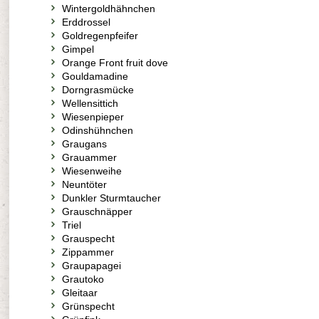
Wintergoldhähnchen
Erddrossel
Goldregenpfeifer
Gimpel
Orange Front fruit dove
Gouldamadine
Dorngrasmücke
Wellensittich
Wiesenpieper
Odinshühnchen
Graugans
Grauammer
Wiesenweihe
Neuntöter
Dunkler Sturmtaucher
Grauschnäpper
Triel
Grauspecht
Zippammer
Graupapagei
Grautoko
Gleitaar
Grünspecht