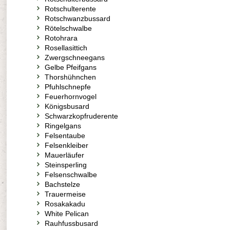
Rotschulterente
Rotschwanzbussard
Rötelschwalbe
Rotohrara
Rosellasittich
Zwergschneegans
Gelbe Pfeifgans
Thorshühnchen
Pfuhlschnepfe
Feuerhornvogel
Königsbusard
Schwarzkopfruderente
Ringelgans
Felsentaube
Felsenkleiber
Mauerläufer
Steinsperling
Felsenschwalbe
Bachstelze
Trauermeise
Rosakakadu
White Pelican
Rauhfussbusard