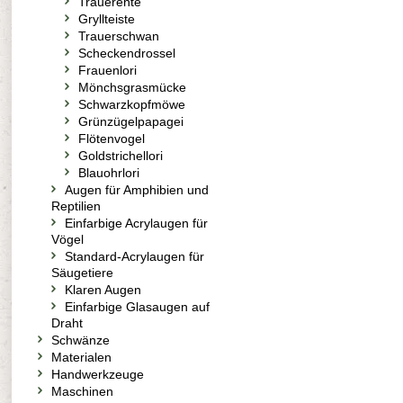
Trauerente
Gryllteiste
Trauerschwan
Scheckendrossel
Frauenlori
Mönchsgrasmücke
Schwarzkopfmöwe
Grünzügelpapagei
Flötenvogel
Goldstrichellori
Blauohrlori
Augen für Amphibien und
Reptilien
Einfarbige Acrylaugen für
Vögel
Standard-Acrylaugen für
Säugetiere
Klaren Augen
Einfarbige Glasaugen auf
Draht
Schwänze
Materialen
Handwerkzeuge
Maschinen