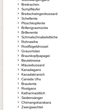
Breitrachen
Sumpfläufer
Breitschwingenbussard
Schellente
Plüschkopfente
Brillengrasmücke
Brillenente
Schmalschnabelsittiche
Rohrweihe
Rostflügeldrossel
Grauortolan
Braunkopfpapagei
Beutelmeise
Mäusebussard
Kanadagans
Kanadakranich
Canada Uhu
Brautente
Rostgans
Katharinasittich
Seidensänger
Chimangokarakara
Zwergwachtel