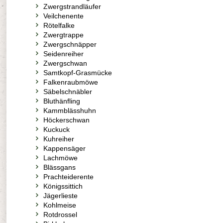
Zwergstrandläufer
Veilchenente
Rötelfalke
Zwergtrappe
Zwergschnäpper
Seidenreiher
Zwergschwan
Samtkopf-Grasmücke
Falkenraubmöwe
Säbelschnäbler
Bluthänfling
Kammblässhuhn
Höckerschwan
Kuckuck
Kuhreiher
Kappensäger
Lachmöwe
Blässgans
Prachteiderente
Königssittich
Jägerlieste
Kohlmeise
Rotdrossel