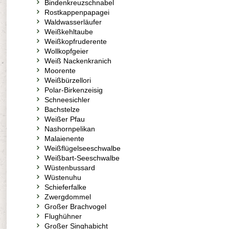
Bindenkreuzschnabel
Rostkappenpapagei
Waldwasserläufer
Weißkehltaube
Weißkopfruderente
Wollkopfgeier
Weiß Nackenkranich
Moorente
Weißbürzellori
Polar-Birkenzeisig
Schneesichler
Bachstelze
Weißer Pfau
Nashornpelikan
Malaienente
Weißflügelseeschwalbe
Weißbart-Seeschwalbe
Wüstenbussard
Wüstenuhu
Schieferfalke
Zwergdommel
Großer Brachvogel
Flughühner
Großer Singhabicht