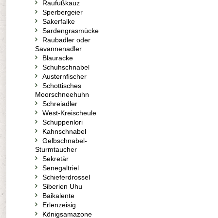
Raufußkauz
Sperbergeier
Sakerfalke
Sardengrasmücke
Raubadler oder
Savannenadler
Blauracke
Schuhschnabel
Austernfischer
Schottisches
Moorschneehuhn
Schreiadler
West-Kreischeule
Schuppenlori
Kahnschnabel
Gelbschnabel-
Sturmtaucher
Sekretär
Senegaltriel
Schieferdrossel
Siberien Uhu
Baikalente
Erlenzeisig
Königsamazone