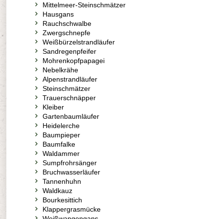
Mittelmeer-Steinschmätzer
Hausgans
Rauchschwalbe
Zwergschnepfe
Weißbürzelstrandläufer
Sandregenpfeifer
Mohrenkopfpapagei
Nebelkrähe
Alpenstrandläufer
Steinschmätzer
Trauerschnäpper
Kleiber
Gartenbaumläufer
Heidelerche
Baumpieper
Baumfalke
Waldammer
Sumpfrohrsänger
Bruchwasserläufer
Tannenhuhn
Waldkauz
Bourkesittich
Klappergrasmücke
Weißwangengans