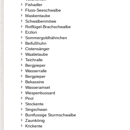
Fishadler
Fluss-Seeschwalbe
Maskentaube
Schwalbenmöwe
Rotflügel-Brachschwalbe
Erzlori
Sommergoldhähnchen
Beifußhuhn
Cistensänger
Waalietaube
Teichralle
Bergpieper
Wasserralle
Bergpieper
Bekassine
Wasseramsel
Wespenbussard
Pirol
Stockente
Singschwan
Buntfussige Sturmschwalbe
Zaunkönig
Krickente