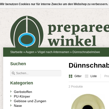
Wir benutzen Cookies nur für interne Zwecke um den Webshop zu verbessern. 
Startseite
»
Augen
»
Vögel nach Artennamen
»
Dünnschnabelmöwe
Suchen
Dünnschna
Gitter
Liste
Pro
Kategorien
2 Produkte
Gerbstoffen
PU-Körper
Gebisse und Zungen
Nase