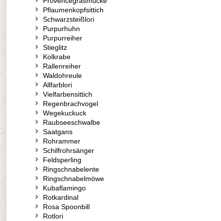
Provencegrasmücke
Pflaumenkopfsittich
Schwarzsteißlori
Purpurhuhn
Purpurreiher
Stieglitz
Kolkrabe
Rallenreiher
Waldohreule
Allfarblori
Vielfarbensittich
Regenbrachvogel
Wegekuckuck
Raubseeschwalbe
Saatgans
Rohrammer
Schilfrohrsänger
Feldsperling
Ringschnabelente
Ringschnabelmöwe
Kubaflamingo
Rotkardinal
Rosa Spoonbill
Rotlori