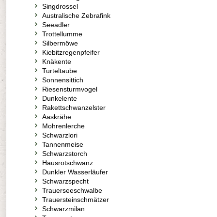
Singdrossel
Australische Zebrafink
Seeadler
Trottellumme
Silbermöwe
Kiebitzregenpfeifer
Knäkente
Turteltaube
Sonnensittich
Riesensturmvogel
Dunkelente
Rakettschwanzelster
Aaskrähe
Mohrenlerche
Schwarzlori
Tannenmeise
Schwarzstorch
Hausrotschwanz
Dunkler Wasserläufer
Schwarzspecht
Trauerseeschwalbe
Trauersteinschmätzer
Schwarzmilan