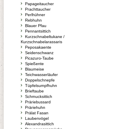
Papageitaucher
Prachttaucher
Perlhühner
Rebhuhn
Blauer Pfau
Pennantsittich
Kurzschnabeltukane /
Kurzschnabelarassaris
Peposakaente
Seidenschwanz
Picazuro-Taube
Spießente
Blaumeise
Teichwasserläufer
Doppelschnepfe
Tüpfelsumpfhuhn
Brieftaube
Schmucksittich
Präriebussard
Präriehuhn
Prälat Fasan
Laubenvögel
Alexandrasittich