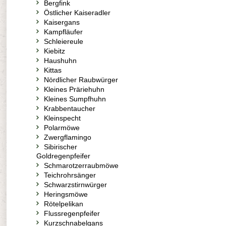
Bergfink
Östlicher Kaiseradler
Kaisergans
Kampfläufer
Schleiereule
Kiebitz
Haushuhn
Kittas
Nördlicher Raubwürger
Kleines Präriehuhn
Kleines Sumpfhuhn
Krabbentaucher
Kleinspecht
Polarmöwe
Zwergflamingo
Sibirischer
Goldregenpfeifer
Schmarotzerraubmöwe
Teichrohrsänger
Schwarzstirnwürger
Heringsmöwe
Rötelpelikan
Flussregenpfeifer
Kurzschnabelgans