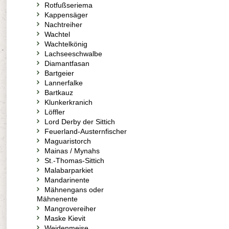
Rotfußseriema
Kappensäger
Nachtreiher
Wachtel
Wachtelkönig
Lachseeschwalbe
Diamantfasan
Bartgeier
Lannerfalke
Bartkauz
Klunkerkranich
Löffler
Lord Derby der Sittich
Feuerland-Austernfischer
Maguaristorch
Mainas / Mynahs
St.-Thomas-Sittich
Malabarparkiet
Mandarinente
Mähnengans oder
Mähnenente
Mangrovereiher
Maske Kievit
Weidenmeise