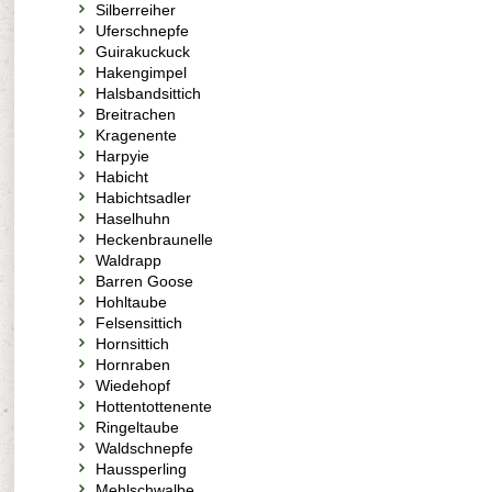
Silberreiher
Uferschnepfe
Guirakuckuck
Hakengimpel
Halsbandsittich
Breitrachen
Kragenente
Harpyie
Habicht
Habichtsadler
Haselhuhn
Heckenbraunelle
Waldrapp
Barren Goose
Hohltaube
Felsensittich
Hornsittich
Hornraben
Wiedehopf
Hottentottenente
Ringeltaube
Waldschnepfe
Haussperling
Mehlschwalbe