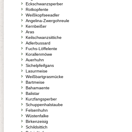
Eckschwanzsperber
Rotkopfente
Weißkopfseeadler
Angelina-Zwergohreule
Kernbeißer
Aras
Keilschwanzsittiche
Adlerbussard
Fuchs-Löffelente
Korallenmöwe
Auerhuhn
Sichelpfeifgans
Lasurmeise
Weißbartgrasmücke
Bartmeise
Bahamaente
Balistar
Kurzfangsperber
Schuppenhalstaube
Felsenhuhn
Wüstenfalke
Birkenzeisig
Schildsittich