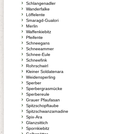
Schlangenadler
Wanderfalke
Löffelente
Smaragd-Gualori
Merlin
Waffenkiebitz
Pfeifente
Schneegans
Schneeammer
Schnee-Eule
Schneefink
Rohrschwirl
Kleiner Soldatenara
Weidensperling
Sperber
Sperbergrasmücke
Sperbereule
Grauer Pfaufasan
Spitzschopftaube
Spitzschwanzamadine
Spix-Ara
Glanzsittich
Spornkiebitz