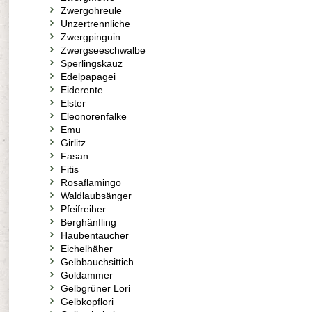
Zwergohreule
Unzertrennliche
Zwergpinguin
Zwergseeschwalbe
Sperlingskauz
Edelpapagei
Eiderente
Elster
Eleonorenfalke
Emu
Girlitz
Fasan
Fitis
Rosaflamingo
Waldlaubsänger
Pfeifreiher
Berghänfling
Haubentaucher
Eichelhäher
Gelbbauchsittich
Goldammer
Gelbgrüner Lori
Gelbkopflori