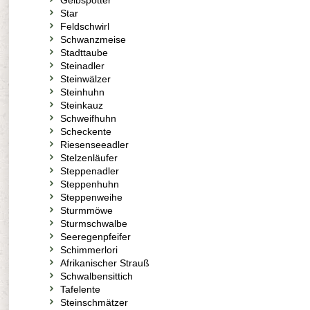
Gelbspötter
Star
Feldschwirl
Schwanzmeise
Stadttaube
Steinadler
Steinwälzer
Steinhuhn
Steinkauz
Schweifhuhn
Scheckente
Riesenseeadler
Stelzenläufer
Steppenadler
Steppenhuhn
Steppenweihe
Sturmmöwe
Sturmschwalbe
Seeregenpfeifer
Schimmerlori
Afrikanischer Strauß
Schwalbensittich
Tafelente
Steinschmätzer