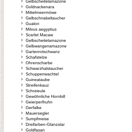
Gelbscheitelamazone
Goldnackenara
Mittelmeermöwe
Gelbschnabeltaucher
Gualori
Milvus aegyptius
Scarlet Macaw
Gelbscheitelamazone
Gelbwangenamazone
Gartenrotschwanz
Schafstelze
Ohrenscharbe
Schwarzhalstaucher
Schuppenwachtel
Guineataube
Streifenkauz
Schreieule
Gewöhnliche Hornbill
Geierperlhuhn
Gerfalke
Mauersegler
Sumpfmeise
Dreifarben-Glanzstar
Goldfasan