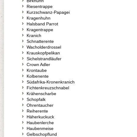
Birkhuhn
Riesentrappe
Kurzschwanz-Papagei
Kragenhuhn
Halsband Parrot
Kragentrappe
Kranich
Schnatterente
Wacholderdrossel
Krauskopfpelikan
Sichelstrandläufer
Crown Adler
Krontaube
Kolbenente
Südafrika-Kronenkranich
Fichtenkreuzschnabel
Krähenscharbe
Schopfalk
Ohrentaucher
Reiherente
Häherkuckuck
Haubenlerche
Haubenmeise
Gelbschopflund