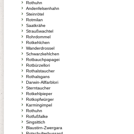
Rothuhn
Andenfelsenhahn
Steinrötel
Rotmilan
Saatkrähe
Straußwachtel
Rohrdommel
Rotkehlchen
Wanderdrossel
Schwarzkehlchen
Rotbauchpapagei
Rotbürzellori
Rothalstaucher
Rothalsgans
Darwin-Allfarblori
Sterntaucher
Rotkehlpieper
Rotkopfwürger
Karmingimpel
Rothuhn
Rotfußfalke
Singsittich
Blaustirn-Zwergara
Rotschulterbussard