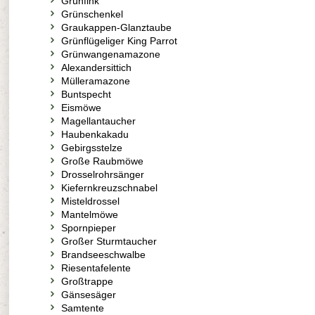
Grünfink
Grünschenkel
Graukappen-Glanztaube
Grünflügeliger King Parrot
Grünwangenamazone
Alexandersittich
Mülleramazone
Buntspecht
Eismöwe
Magellantaucher
Haubenkakadu
Gebirgsstelze
Große Raubmöwe
Drosselrohrsänger
Kiefernkreuzschnabel
Misteldrossel
Mantelmöwe
Spornpieper
Großer Sturmtaucher
Brandseeschwalbe
Riesentafelente
Großtrappe
Gänsesäger
Samtente