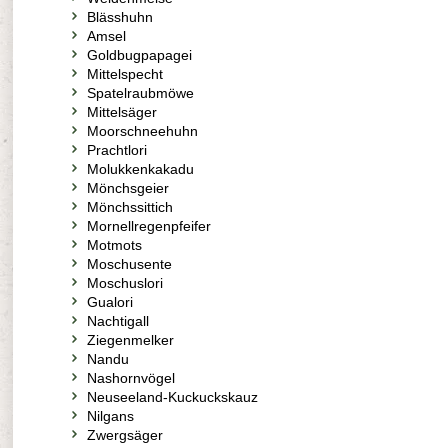
Blässhuhn
Amsel
Goldbugpapagei
Mittelspecht
Spatelraubmöwe
Mittelsäger
Moorschneehuhn
Prachtlori
Molukkenkakadu
Mönchsgeier
Mönchssittich
Mornellregenpfeifer
Motmots
Moschusente
Moschuslori
Gualori
Nachtigall
Ziegenmelker
Nandu
Nashornvögel
Neuseeland-Kuckuckskauz
Nilgans
Zwergsäger