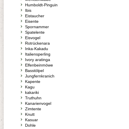
Humboldt-Pinguin
Ibis
Eistaucher
Eisente
Spornammer
Spatelente
Eisvogel
Rotrückenara
Inka-Kakadu
Italiensperling
Ivory aratinga
Elfenbeinmöwe
Basstölpel
Jungfernkranich
Kapente
Kagu
kakariki
Truthuhn
Kanarienvogel
Zimtente
Knutt
Kasuar
Dohle