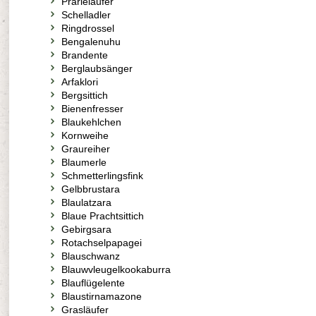
Prärieläufer
Schelladler
Ringdrossel
Bengalenuhu
Brandente
Berglaubsänger
Arfaklori
Bergsittich
Bienenfresser
Blaukehlchen
Kornweihe
Graureiher
Blaumerle
Schmetterlingsfink
Gelbbrustara
Blaulatzara
Blaue Prachtsittich
Gebirgsara
Rotachselpapagei
Blauschwanz
Blauwvleugelkookaburra
Blauflügelente
Blaustirnamazone
Grasläufer