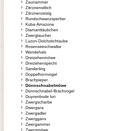
Zaunammer
Zitronensittich
Zitronenzeisig
Rundschwanzsperber
Kuba-Amazone
Diamanttäubchen
Zwergtaucher
Luzon-Dolchstichtaube
Rosenseeschwalbe
Wendehals
Dreizehenmöwe
Dreizehenspecht
Sanderling
Doppelhornvogel
Brachpieper
Dünnschnabelmöwe
Dünnschnabel-Brachvogel
Duyvenbode lori
Zwergscharbe
Dwergara
Zwergadler
Zwerggans
Zwergammer
Zwergmöwe