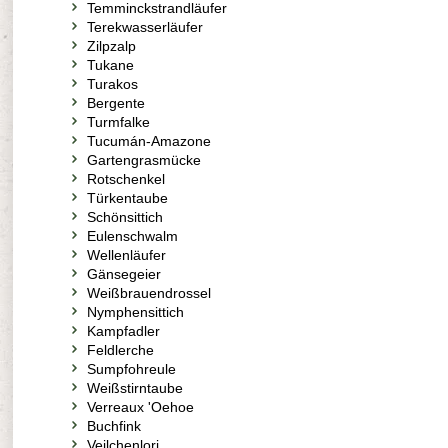
Temminckstrandläufer
Terekwasserläufer
Zilpzalp
Tukane
Turakos
Bergente
Turmfalke
Tucumán-Amazone
Gartengrasmücke
Rotschenkel
Türkentaube
Schönsittich
Eulenschwalm
Wellenläufer
Gänsegeier
Weißbrauendrossel
Nymphensittich
Kampfadler
Feldlerche
Sumpfohreule
Weißstirntaube
Verreaux 'Oehoe
Buchfink
Veilchenlori