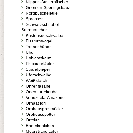
Klippen-Austernfischer
Gnomen-Sperlingskauz
Nordbüscheleule
Sprosser
Schwarzschnabel-
Sturmtaucher
Küstenseeschwalbe
Eissturmvogel
Tannenhäher
Uhu
Habichtskauz
Flussuferläufer
Strandpieper
Uferschwalbe
Weißstorch
Ohrenfasane
Orientturteltaube
Venezuela-Amazone
Ornaat lori
Orpheusgrasmücke
Orpheusspötter
Ortolan
Braunkehlchen
Meerstrandläufer