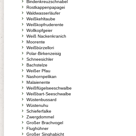
Bindenkreuzschnabel
Rostkappenpapagei
Waldwasserläufer
Weißkehltaube
Weißkopfruderente
Wollkopfgeier
Weiß Nackenkranich
Moorente
Weißbürzellori
Polar-Birkenzeisig
Schneesichler
Bachstelze
Weißer Pfau
Nashornpelikan
Malaienente
Weißflügelseeschwalbe
Weißbart-Seeschwalbe
Wüstenbussard
Wüstenuhu
Schieferfalke
Zwergdommel
Großer Brachvogel
Flughühner
Großer Singhabicht