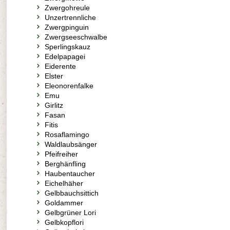
Zwergohreule
Unzertrennliche
Zwergpinguin
Zwergseeschwalbe
Sperlingskauz
Edelpapagei
Eiderente
Elster
Eleonorenfalke
Emu
Girlitz
Fasan
Fitis
Rosaflamingo
Waldlaubsänger
Pfeifreiher
Berghänfling
Haubentaucher
Eichelhäher
Gelbbauchsittich
Goldammer
Gelbgrüner Lori
Gelbkopflori