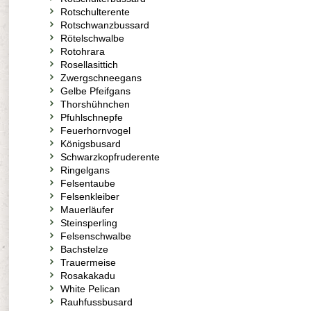
Rotschulterente
Rotschwanzbussard
Rötelschwalbe
Rotohrara
Rosellasittich
Zwergschneegans
Gelbe Pfeifgans
Thorshühnchen
Pfuhlschnepfe
Feuerhornvogel
Königsbusard
Schwarzkopfruderente
Ringelgans
Felsentaube
Felsenkleiber
Mauerläufer
Steinsperling
Felsenschwalbe
Bachstelze
Trauermeise
Rosakakadu
White Pelican
Rauhfussbusard