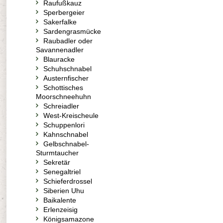
Raufußkauz
Sperbergeier
Sakerfalke
Sardengrasmücke
Raubadler oder
Savannenadler
Blauracke
Schuhschnabel
Austernfischer
Schottisches
Moorschneehuhn
Schreiadler
West-Kreischeule
Schuppenlori
Kahnschnabel
Gelbschnabel-
Sturmtaucher
Sekretär
Senegaltriel
Schieferdrossel
Siberien Uhu
Baikalente
Erlenzeisig
Königsamazone