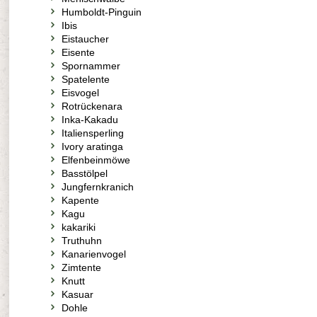
Humboldt-Pinguin
Ibis
Eistaucher
Eisente
Spornammer
Spatelente
Eisvogel
Rotrückenara
Inka-Kakadu
Italiensperling
Ivory aratinga
Elfenbeinmöwe
Basstölpel
Jungfernkranich
Kapente
Kagu
kakariki
Truthuhn
Kanarienvogel
Zimtente
Knutt
Kasuar
Dohle