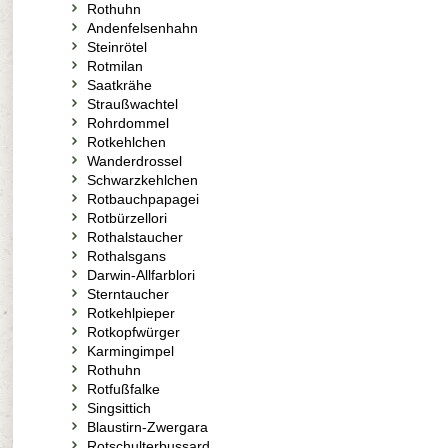
Rothuhn
Andenfelsenhahn
Steinrötel
Rotmilan
Saatkrähe
Straußwachtel
Rohrdommel
Rotkehlchen
Wanderdrossel
Schwarzkehlchen
Rotbauchpapagei
Rotbürzellori
Rothalstaucher
Rothalsgans
Darwin-Allfarblori
Sterntaucher
Rotkehlpieper
Rotkopfwürger
Karmingimpel
Rothuhn
Rotfußfalke
Singsittich
Blaustirn-Zwergara
Rotschulterbussard