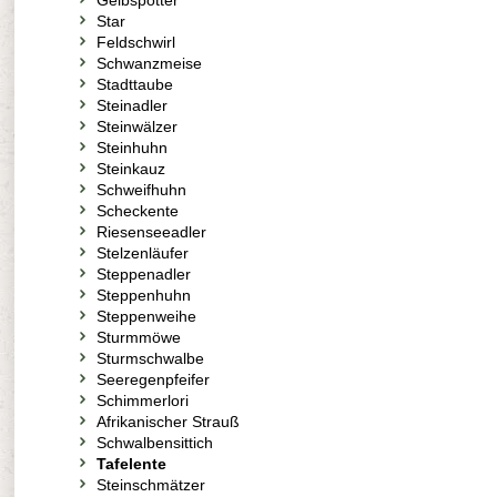
Gelbspötter
Star
Feldschwirl
Schwanzmeise
Stadttaube
Steinadler
Steinwälzer
Steinhuhn
Steinkauz
Schweifhuhn
Scheckente
Riesenseeadler
Stelzenläufer
Steppenadler
Steppenhuhn
Steppenweihe
Sturmmöwe
Sturmschwalbe
Seeregenpfeifer
Schimmerlori
Afrikanischer Strauß
Schwalbensittich
Tafelente
Steinschmätzer