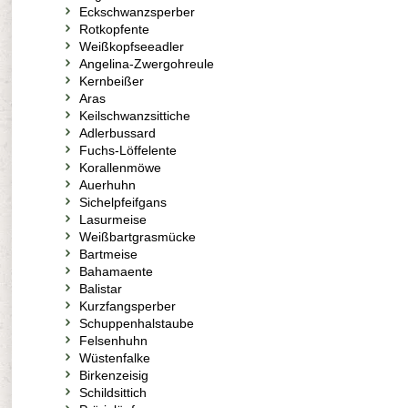
Eckschwanzsperber
Rotkopfente
Weißkopfseeadler
Angelina-Zwergohreule
Kernbeißer
Aras
Keilschwanzsittiche
Adlerbussard
Fuchs-Löffelente
Korallenmöwe
Auerhuhn
Sichelpfeifgans
Lasurmeise
Weißbartgrasmücke
Bartmeise
Bahamaente
Balistar
Kurzfangsperber
Schuppenhalstaube
Felsenhuhn
Wüstenfalke
Birkenzeisig
Schildsittich