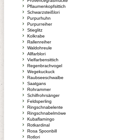
Provencegrasmücke
Pflaumenkopfsittich
Schwarzsteißlori
Purpurhuhn
Purpurreiher
Stieglitz
Kolkrabe
Rallenreiher
Waldohreule
Allfarblori
Vielfarbensittich
Regenbrachvogel
Wegekuckuck
Raubseeschwalbe
Saatgans
Rohrammer
Schilfrohrsänger
Feldsperling
Ringschnabelente
Ringschnabelmöwe
Kubaflamingo
Rotkardinal
Rosa Spoonbill
Rotlori