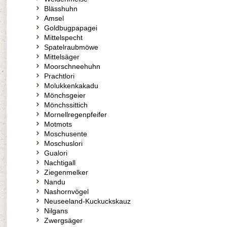
Blässhuhn
Amsel
Goldbugpapagei
Mittelspecht
Spatelraubmöwe
Mittelsäger
Moorschneehuhn
Prachtlori
Molukkenkakadu
Mönchsgeier
Mönchssittich
Mornellregenpfeifer
Motmots
Moschusente
Moschuslori
Gualori
Nachtigall
Ziegenmelker
Nandu
Nashornvögel
Neuseeland-Kuckuckskauz
Nilgans
Zwergsäger