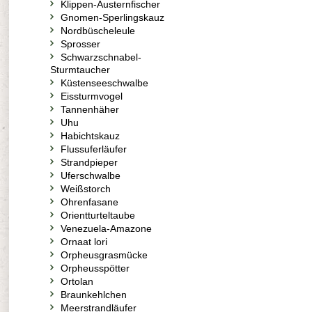
Klippen-Austernfischer
Gnomen-Sperlingskauz
Nordbüscheleule
Sprosser
Schwarzschnabel-
Sturmtaucher
Küstenseeschwalbe
Eissturmvogel
Tannenhäher
Uhu
Habichtskauz
Flussuferläufer
Strandpieper
Uferschwalbe
Weißstorch
Ohrenfasane
Orientturteltaube
Venezuela-Amazone
Ornaat lori
Orpheusgrasmücke
Orpheusspötter
Ortolan
Braunkehlchen
Meerstrandläufer