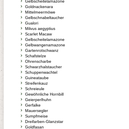
Gelbscheitelamazone
Goldnackenara
Mittelmeermöwe
Gelbschnabeltaucher
Gualori
Milvus aegyptius
Scarlet Macaw
Gelbscheitelamazone
Gelbwangenamazone
Gartenrotschwanz
Schafstelze
Ohrenscharbe
Schwarzhalstaucher
Schuppenwachtel
Guineataube
Streifenkauz
Schreieule
Gewöhnliche Hornbill
Geierperlhuhn
Gerfalke
Mauersegler
Sumpfmeise
Dreifarben-Glanzstar
Goldfasan