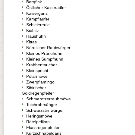
Bergfink
Östlicher Kaiseradler
Kaisergans
Kampfläufer
Schleiereule
Kiebitz
Haushuhn
Kittas
Nördlicher Raubwürger
Kleines Präriehuhn
Kleines Sumpfhuhn
Krabbentaucher
Kleinspecht
Polarmöwe
Zwergflamingo
Sibirischer
Goldregenpfeifer
Schmarotzerraubmöwe
Teichrohrsänger
Schwarzstirnwürger
Heringsmöwe
Rötelpelikan
Flussregenpfeifer
Kurzschnabelgans