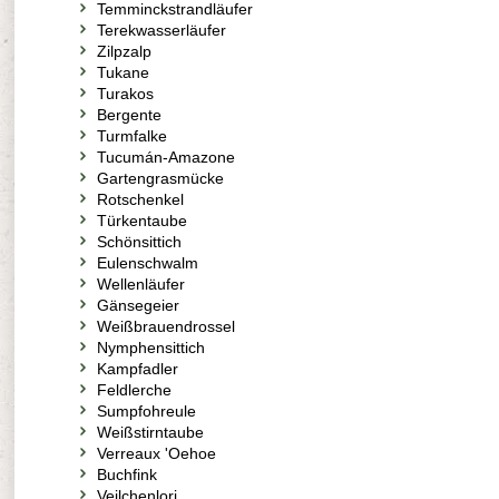
Temminckstrandläufer
Terekwasserläufer
Zilpzalp
Tukane
Turakos
Bergente
Turmfalke
Tucumán-Amazone
Gartengrasmücke
Rotschenkel
Türkentaube
Schönsittich
Eulenschwalm
Wellenläufer
Gänsegeier
Weißbrauendrossel
Nymphensittich
Kampfadler
Feldlerche
Sumpfohreule
Weißstirntaube
Verreaux 'Oehoe
Buchfink
Veilchenlori