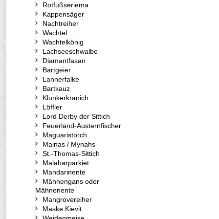
Rotfußseriema
Kappensäger
Nachtreiher
Wachtel
Wachtelkönig
Lachseeschwalbe
Diamantfasan
Bartgeier
Lannerfalke
Bartkauz
Klunkerkranich
Löffler
Lord Derby der Sittich
Feuerland-Austernfischer
Maguaristorch
Mainas / Mynahs
St.-Thomas-Sittich
Malabarparkiet
Mandarinente
Mähnengans oder
Mähnenente
Mangrovereiher
Maske Kievit
Weidenmeise