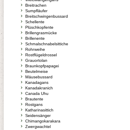
Breitrachen
Sumpfläufer
Breitschwingenbussard
Schellente
Plüschkopfente
Brillengrasmücke
Brillenente
Schmalschnabelsittiche
Rohrweihe
Rostflügeldrossel
Grauortolan
Braunkopfpapagei
Beutelmeise
Mäusebussard
Kanadagans
Kanadakranich
Canada Uhu
Brautente
Rostgans
Katharinasittich
Seidensänger
Chimangokarakara
Zwergwachtel