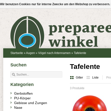
Wir benutzen Cookies nur für interne Zwecke um den Webshop zu verbessern. 
Startseite
»
Augen
»
Vögel nach Artennamen
»
Tafelente
Suchen
Tafelente
Gitter
Liste
Pro
Kategorien
3 Produkte
Gerbstoffen
PU-Körper
Gebisse und Zungen
Nase