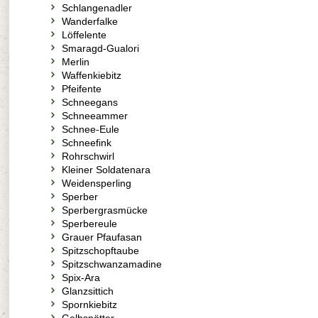
Schlangenadler
Wanderfalke
Löffelente
Smaragd-Gualori
Merlin
Waffenkiebitz
Pfeifente
Schneegans
Schneeammer
Schnee-Eule
Schneefink
Rohrschwirl
Kleiner Soldatenara
Weidensperling
Sperber
Sperbergrasmücke
Sperbereule
Grauer Pfaufasan
Spitzschopftaube
Spitzschwanzamadine
Spix-Ara
Glanzsittich
Spornkiebitz