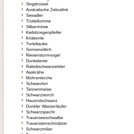
Singdrossel
Australische Zebrafink
Seeadler
Trottellumme
Silbermöwe
Kiebitzregenpfeifer
Knäkente
Turteltaube
Sonnensittich
Riesensturmvogel
Dunkelente
Rakettschwanzelster
Aaskrähe
Mohrenlerche
Schwarzlori
Tannenmeise
Schwarzstorch
Hausrotschwanz
Dunkler Wasserläufer
Schwarzspecht
Trauerseeschwalbe
Trauersteinschmätzer
Schwarzmilan