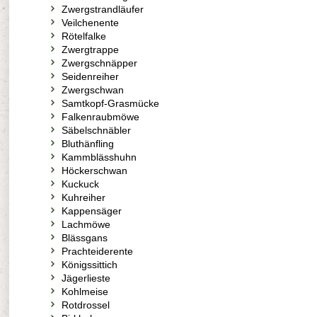
Zwergstrandläufer
Veilchenente
Rötelfalke
Zwergtrappe
Zwergschnäpper
Seidenreiher
Zwergschwan
Samtkopf-Grasmücke
Falkenraubmöwe
Säbelschnäbler
Bluthänfling
Kammblässhuhn
Höckerschwan
Kuckuck
Kuhreiher
Kappensäger
Lachmöwe
Blässgans
Prachteiderente
Königssittich
Jägerlieste
Kohlmeise
Rotdrossel