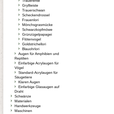
Trauerente
Gryllteiste
Trauerschwan
Scheckendrossel
Frauenlori
Mönchsgrasmücke
Schwarzkopfmöwe
Grünzügelpapagei
Flötenvogel
Goldstrichellori
Blauohrlori
Augen für Amphibien und
Reptilien
Einfarbige Acrylaugen für
Vögel
Standard-Acrylaugen für
Säugetiere
Klaren Augen
Einfarbige Glasaugen auf
Draht
Schwänze
Materialen
Handwerkzeuge
Maschinen