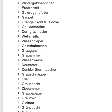
Wintergoldhähnchen
Erddrossel
Goldregenpfeifer
Gimpel
Orange Front fruit dove
Gouldamadine
Dorngrasmücke
Wellensittich
Wiesenpieper
Odinshühnchen
Graugans
Grauammer
Wiesenweihe
Neuntöter
Dunkler Sturmtaucher
Grauschnäpper
Triel
Grauspecht
Zippammer
Graupapagei
Grautoko
Gleitaar
Grünspecht