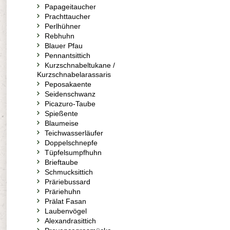
Papageitaucher
Prachttaucher
Perlhühner
Rebhuhn
Blauer Pfau
Pennantsittich
Kurzschnabeltukane /
Kurzschnabelarassaris
Peposakaente
Seidenschwanz
Picazuro-Taube
Spießente
Blaumeise
Teichwasserläufer
Doppelschnepfe
Tüpfelsumpfhuhn
Brieftaube
Schmucksittich
Präriebussard
Präriehuhn
Prälat Fasan
Laubenvögel
Alexandrasittich