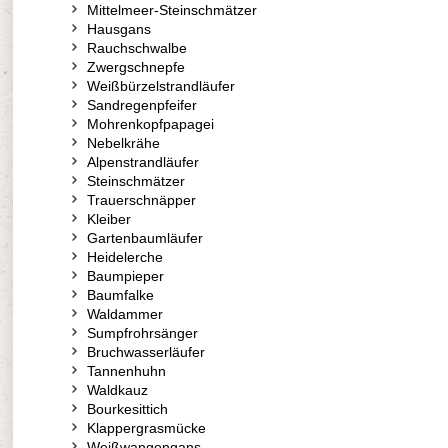
Mittelmeer-Steinschmätzer
Hausgans
Rauchschwalbe
Zwergschnepfe
Weißbürzelstrandläufer
Sandregenpfeifer
Mohrenkopfpapagei
Nebelkrähe
Alpenstrandläufer
Steinschmätzer
Trauerschnäpper
Kleiber
Gartenbaumläufer
Heidelerche
Baumpieper
Baumfalke
Waldammer
Sumpfrohrsänger
Bruchwasserläufer
Tannenhuhn
Waldkauz
Bourkesittich
Klappergrasmücke
Weißwangengans