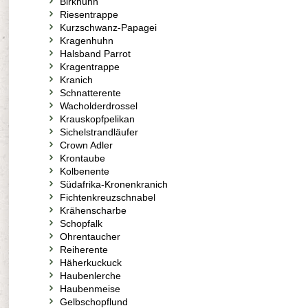
Birkhuhn
Riesentrappe
Kurzschwanz-Papagei
Kragenhuhn
Halsband Parrot
Kragentrappe
Kranich
Schnatterente
Wacholderdrossel
Krauskopfpelikan
Sichelstrandläufer
Crown Adler
Krontaube
Kolbenente
Südafrika-Kronenkranich
Fichtenkreuzschnabel
Krähenscharbe
Schopfalk
Ohrentaucher
Reiherente
Häherkuckuck
Haubenlerche
Haubenmeise
Gelbschopflund