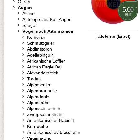
Ohren
Augen
*
5,00
Albino
eur
Antelope und Kuh Augen
Säuger
Vögel nach Artennamen
Tafelente (Erpel)
Komoran
Schmutzgeier
Abdimstorch
Adeliepinguin
Afrikanische Löffler
African Eagle Owl
Alexandersittich
Tordalk
Alpensegler
Alpenbraunelle
Alpendohle
Alpenkrähe
Alpenschneehuhn
Zwergsultanshuhn
Amerikanischer Habicht
Kornweihe
Amerikanisches Blässhuhn
Virginia-Uhu