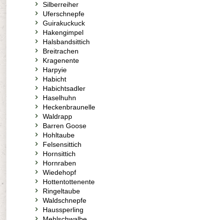
Silberreiher
Uferschnepfe
Guirakuckuck
Hakengimpel
Halsbandsittich
Breitrachen
Kragenente
Harpyie
Habicht
Habichtsadler
Haselhuhn
Heckenbraunelle
Waldrapp
Barren Goose
Hohltaube
Felsensittich
Hornsittich
Hornraben
Wiedehopf
Hottentottenente
Ringeltaube
Waldschnepfe
Haussperling
Mehlschwalbe