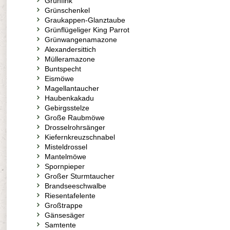
Grünfink
Grünschenkel
Graukappen-Glanztaube
Grünflügeliger King Parrot
Grünwangenamazone
Alexandersittich
Mülleramazone
Buntspecht
Eismöwe
Magellantaucher
Haubenkakadu
Gebirgsstelze
Große Raubmöwe
Drosselrohrsänger
Kiefernkreuzschnabel
Misteldrossel
Mantelmöwe
Spornpieper
Großer Sturmtaucher
Brandseeschwalbe
Riesentafelente
Großtrappe
Gänsesäger
Samtente