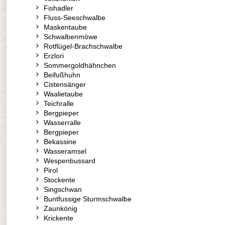
Fishadler
Fluss-Seeschwalbe
Maskentaube
Schwalbenmöwe
Rotflügel-Brachschwalbe
Erzlori
Sommergoldhähnchen
Beifußhuhn
Cistensänger
Waalietaube
Teichralle
Bergpieper
Wasserralle
Bergpieper
Bekassine
Wasseramsel
Wespenbussard
Pirol
Stockente
Singschwan
Buntfussige Sturmschwalbe
Zaunkönig
Krickente