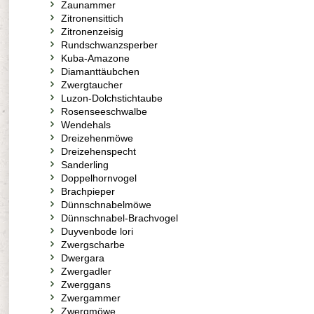
Zaunammer
Zitronensittich
Zitronenzeisig
Rundschwanzsperber
Kuba-Amazone
Diamanttäubchen
Zwergtaucher
Luzon-Dolchstichtaube
Rosenseeschwalbe
Wendehals
Dreizehenmöwe
Dreizehenspecht
Sanderling
Doppelhornvogel
Brachpieper
Dünnschnabelmöwe
Dünnschnabel-Brachvogel
Duyvenbode lori
Zwergscharbe
Dwergara
Zwergadler
Zwerggans
Zwergammer
Zwergmöwe