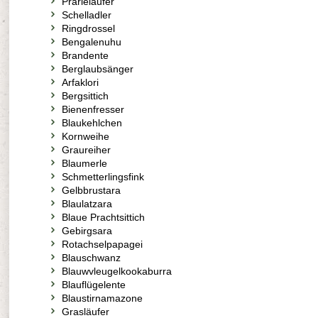
Prärieläufer
Schelladler
Ringdrossel
Bengalenuhu
Brandente
Berglaubsänger
Arfaklori
Bergsittich
Bienenfresser
Blaukehlchen
Kornweihe
Graureiher
Blaumerle
Schmetterlingsfink
Gelbbrustara
Blaulatzara
Blaue Prachtsittich
Gebirgsara
Rotachselpapagei
Blauschwanz
Blauwvleugelkookaburra
Blauflügelente
Blaustirnamazone
Grasläufer