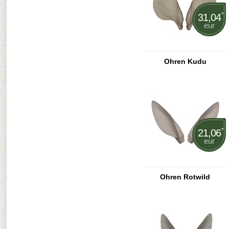
*
31,04
eur
Ohren Kudu
*
21,06
eur
Ohren Rotwild