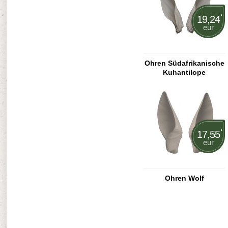
*
19,24
eur
Ohren Südafrikanische
Kuhantilope
*
17,55
eur
Ohren Wolf