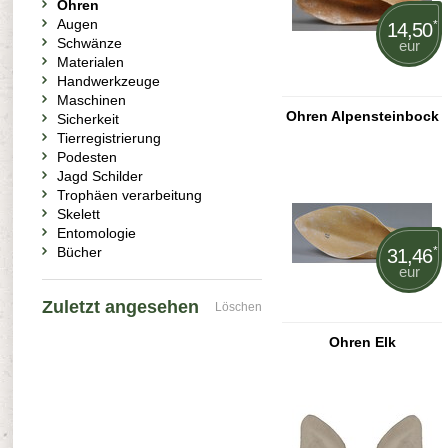
Ohren
Augen
*
14,50
Schwänze
eur
Materialen
Handwerkzeuge
Maschinen
Ohren Alpensteinbock
Sicherkeit
Tierregistrierung
Podesten
Jagd Schilder
Trophäen verarbeitung
Skelett
Entomologie
Bücher
*
31,46
eur
Zuletzt angesehen
Löschen
Ohren Elk