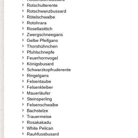
Rotschulterente
Rotschwanzbussard
Rötelschwalbe
Rotohrara
Rosellasittich
Zwergschneegans
Gelbe Pfeifgans
Thorshühnchen
Pfuhlschnepfe
Feuerhornvogel
Königsbusard
Schwarzkopfruderente
Ringelgans
Felsentaube
Felsenkleiber
Mauerläufer
Steinsperling
Felsenschwalbe
Bachstelze
Trauermeise
Rosakakadu
White Pelican
Rauhfussbusard