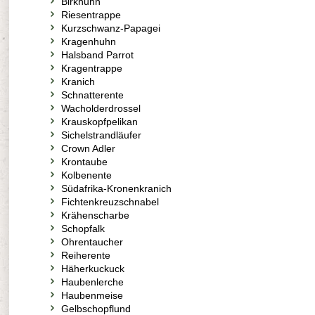
Birkhuhn
Riesentrappe
Kurzschwanz-Papagei
Kragenhuhn
Halsband Parrot
Kragentrappe
Kranich
Schnatterente
Wacholderdrossel
Krauskopfpelikan
Sichelstrandläufer
Crown Adler
Krontaube
Kolbenente
Südafrika-Kronenkranich
Fichtenkreuzschnabel
Krähenscharbe
Schopfalk
Ohrentaucher
Reiherente
Häherkuckuck
Haubenlerche
Haubenmeise
Gelbschopflund