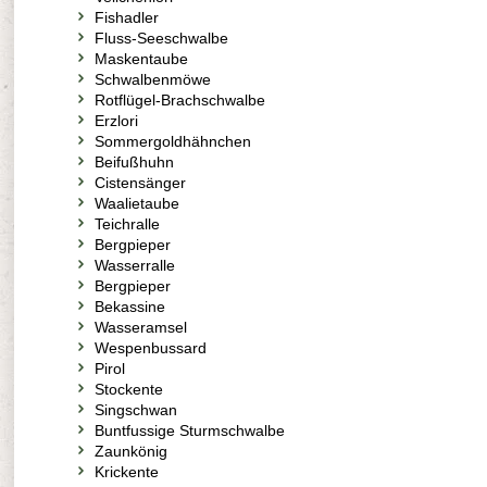
Fishadler
Fluss-Seeschwalbe
Maskentaube
Schwalbenmöwe
Rotflügel-Brachschwalbe
Erzlori
Sommergoldhähnchen
Beifußhuhn
Cistensänger
Waalietaube
Teichralle
Bergpieper
Wasserralle
Bergpieper
Bekassine
Wasseramsel
Wespenbussard
Pirol
Stockente
Singschwan
Buntfussige Sturmschwalbe
Zaunkönig
Krickente