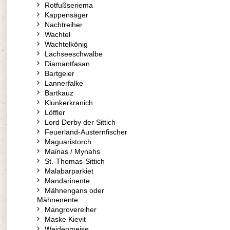
Rotfußseriema
Kappensäger
Nachtreiher
Wachtel
Wachtelkönig
Lachseeschwalbe
Diamantfasan
Bartgeier
Lannerfalke
Bartkauz
Klunkerkranich
Löffler
Lord Derby der Sittich
Feuerland-Austernfischer
Maguaristorch
Mainas / Mynahs
St.-Thomas-Sittich
Malabarparkiet
Mandarinente
Mähnengans oder
Mähnenente
Mangrovereiher
Maske Kievit
Weidenmeise