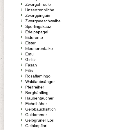
Zwergohreule
Unzertrennliche
Zwergpinguin
Zwergseeschwalbe
Sperlingskauz
Edelpapagei
Eiderente
Elster
Eleonorenfalke
Emu
Girlitz
Fasan
Fitis
Rosaflamingo
Waldlaubsänger
Pfeifreiher
Berghänfling
Haubentaucher
Eichelhäher
Gelbbauchsittich
Goldammer
Gelbgrüner Lori
Gelbkopflori