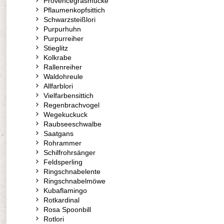
Provencegrasmücke
Pflaumenkopfsittich
Schwarzsteißlori
Purpurhuhn
Purpurreiher
Stieglitz
Kolkrabe
Rallenreiher
Waldohreule
Allfarblori
Vielfarbensittich
Regenbrachvogel
Wegekuckuck
Raubseeschwalbe
Saatgans
Rohrammer
Schilfrohrsänger
Feldsperling
Ringschnabelente
Ringschnabelmöwe
Kubaflamingo
Rotkardinal
Rosa Spoonbill
Rotlori