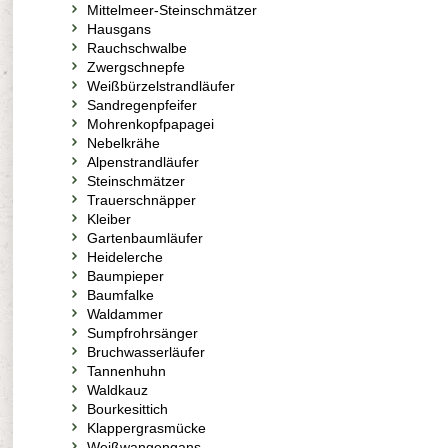
Mittelmeer-Steinschmätzer
Hausgans
Rauchschwalbe
Zwergschnepfe
Weißbürzelstrandläufer
Sandregenpfeifer
Mohrenkopfpapagei
Nebelkrähe
Alpenstrandläufer
Steinschmätzer
Trauerschnäpper
Kleiber
Gartenbaumläufer
Heidelerche
Baumpieper
Baumfalke
Waldammer
Sumpfrohrsänger
Bruchwasserläufer
Tannenhuhn
Waldkauz
Bourkesittich
Klappergrasmücke
Weißwangengans