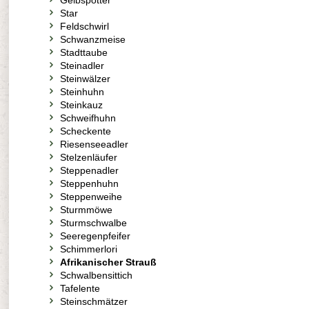
Gelbspötter
Star
Feldschwirl
Schwanzmeise
Stadttaube
Steinadler
Steinwälzer
Steinhuhn
Steinkauz
Schweifhuhn
Scheckente
Riesenseeadler
Stelzenläufer
Steppenadler
Steppenhuhn
Steppenweihe
Sturmmöwe
Sturmschwalbe
Seeregenpfeifer
Schimmerlori
Afrikanischer Strauß
Schwalbensittich
Tafelente
Steinschmätzer