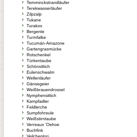
Temminckstrandläufer
Terekwasserläufer
Zilpzalp
Tukane
Turakos
Bergente
Turmfalke
Tucumán-Amazone
Gartengrasmücke
Rotschenkel
Türkentaube
Schönsittich
Eulenschwalm
Wellenläufer
Gänsegeier
Weißbrauendrossel
Nymphensittich
Kampfadler
Feldlerche
Sumpfohreule
Weißstirntaube
Verreaux 'Oehoe
Buchfink
Veilchenlori