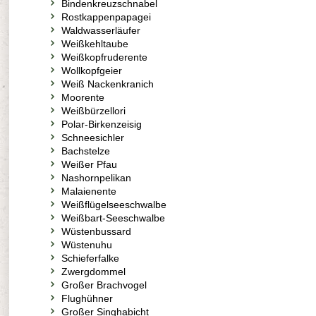
Bindenkreuzschnabel
Rostkappenpapagei
Waldwasserläufer
Weißkehltaube
Weißkopfruderente
Wollkopfgeier
Weiß Nackenkranich
Moorente
Weißbürzellori
Polar-Birkenzeisig
Schneesichler
Bachstelze
Weißer Pfau
Nashornpelikan
Malaienente
Weißflügelseeschwalbe
Weißbart-Seeschwalbe
Wüstenbussard
Wüstenuhu
Schieferfalke
Zwergdommel
Großer Brachvogel
Flughühner
Großer Singhabicht