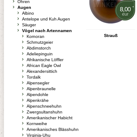
Ohren
Augen
*
8,00
Albino
eur
Antelope und Kuh Augen
Säuger
Vögel nach Artennamen
Strauß
Komoran
Schmutzgeier
Abdimstorch
Adeliepinguin
Afrikanische Löffler
African Eagle Owl
Alexandersittich
Tordalk
Alpensegler
Alpenbraunelle
Alpendohle
Alpenkrähe
Alpenschneehuhn
Zwergsultanshuhn
Amerikanischer Habicht
Kornweihe
Amerikanisches Blässhuhn
Virginia-Uhu