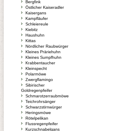
Bergfink
Östlicher Kaiseradler
Kaisergans
Kampfläufer
Schleiereule
Kiebitz
Haushuhn
Kittas
Nördlicher Raubwürger
Kleines Präriehuhn
Kleines Sumpfhuhn
Krabbentaucher
Kleinspecht
Polarmöwe
Zwergflamingo
Sibirischer
Goldregenpfeifer
Schmarotzerraubmöwe
Teichrohrsänger
Schwarzstirnwürger
Heringsmöwe
Rötelpelikan
Flussregenpfeifer
Kurzschnabelgans