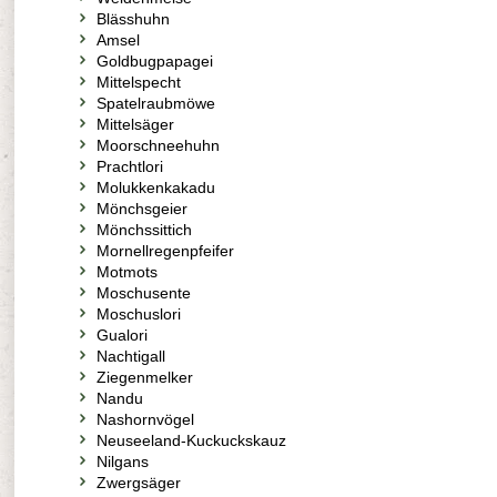
Blässhuhn
Amsel
Goldbugpapagei
Mittelspecht
Spatelraubmöwe
Mittelsäger
Moorschneehuhn
Prachtlori
Molukkenkakadu
Mönchsgeier
Mönchssittich
Mornellregenpfeifer
Motmots
Moschusente
Moschuslori
Gualori
Nachtigall
Ziegenmelker
Nandu
Nashornvögel
Neuseeland-Kuckuckskauz
Nilgans
Zwergsäger