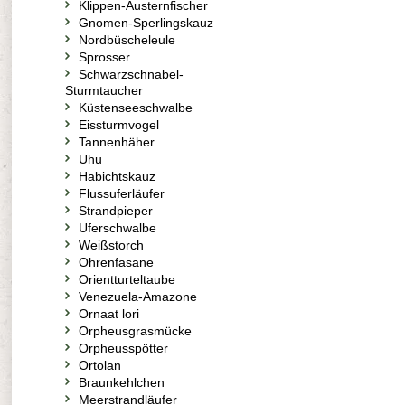
Klippen-Austernfischer
Gnomen-Sperlingskauz
Nordbüscheleule
Sprosser
Schwarzschnabel-
Sturmtaucher
Küstenseeschwalbe
Eissturmvogel
Tannenhäher
Uhu
Habichtskauz
Flussuferläufer
Strandpieper
Uferschwalbe
Weißstorch
Ohrenfasane
Orientturteltaube
Venezuela-Amazone
Ornaat lori
Orpheusgrasmücke
Orpheusspötter
Ortolan
Braunkehlchen
Meerstrandläufer