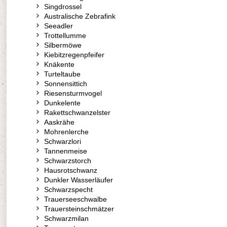
Singdrossel
Australische Zebrafink
Seeadler
Trottellumme
Silbermöwe
Kiebitzregenpfeifer
Knäkente
Turteltaube
Sonnensittich
Riesensturmvogel
Dunkelente
Rakettschwanzelster
Aaskrähe
Mohrenlerche
Schwarzlori
Tannenmeise
Schwarzstorch
Hausrotschwanz
Dunkler Wasserläufer
Schwarzspecht
Trauerseeschwalbe
Trauersteinschmätzer
Schwarzmilan