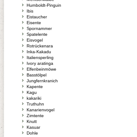
Humboldt-Pinguin
Ibis
Eistaucher
Eisente
Spornammer
Spatelente
Eisvogel
Rotrückenara
Inka-Kakadu
Italiensperling
Ivory aratinga
Elfenbeinmöwe
Basstölpel
Jungfernkranich
Kapente
Kagu
kakariki
Truthuhn
Kanarienvogel
Zimtente
Knutt
Kasuar
Dohle