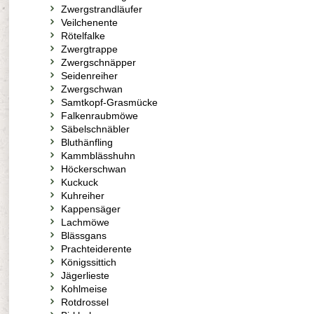
Zwergstrandläufer
Veilchenente
Rötelfalke
Zwergtrappe
Zwergschnäpper
Seidenreiher
Zwergschwan
Samtkopf-Grasmücke
Falkenraubmöwe
Säbelschnäbler
Bluthänfling
Kammblässhuhn
Höckerschwan
Kuckuck
Kuhreiher
Kappensäger
Lachmöwe
Blässgans
Prachteiderente
Königssittich
Jägerlieste
Kohlmeise
Rotdrossel