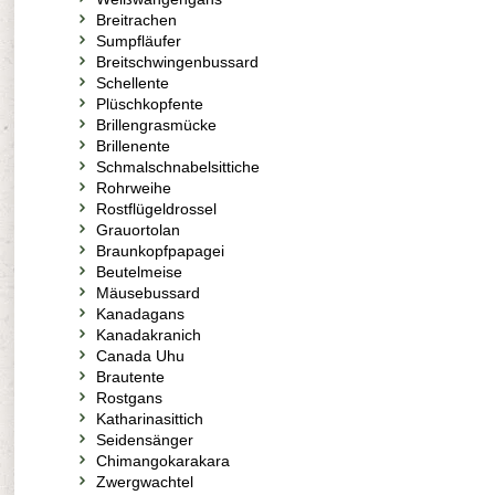
Breitrachen
Sumpfläufer
Breitschwingenbussard
Schellente
Plüschkopfente
Brillengrasmücke
Brillenente
Schmalschnabelsittiche
Rohrweihe
Rostflügeldrossel
Grauortolan
Braunkopfpapagei
Beutelmeise
Mäusebussard
Kanadagans
Kanadakranich
Canada Uhu
Brautente
Rostgans
Katharinasittich
Seidensänger
Chimangokarakara
Zwergwachtel