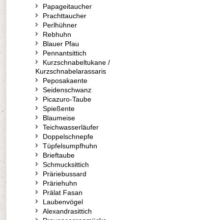
Papageitaucher
Prachttaucher
Perlhühner
Rebhuhn
Blauer Pfau
Pennantsittich
Kurzschnabeltukane /
Kurzschnabelarassaris
Peposakaente
Seidenschwanz
Picazuro-Taube
Spießente
Blaumeise
Teichwasserläufer
Doppelschnepfe
Tüpfelsumpfhuhn
Brieftaube
Schmucksittich
Präriebussard
Präriehuhn
Prälat Fasan
Laubenvögel
Alexandrasittich