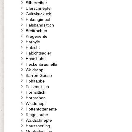
Silberreiher
Uferschnepfe
Guirakuckuck
Hakengimpel
Halsbandsittich
Breitrachen
Kragenente
Harpyie
Habicht
Habichtsadler
Haselhuhn
Heckenbraunelle
Waldrapp
Barren Goose
Hohltaube
Felsensittich
Hornsittich
Hornraben
Wiedehopf
Hottentottenente
Ringeltaube
Waldschnepfe
Haussperling
Mehlschwalbe