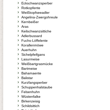
Eckschwanzsperber
Rotkopfente
Weißkopfseeadler
Angelina-Zwergohreule
Kernbeißer
Aras
Keilschwanzsittiche
Adlerbussard
Fuchs-Löffelente
Korallenmöwe
Auerhuhn
Sichelpfeifgans
Lasurmeise
Weißbartgrasmücke
Bartmeise
Bahamaente
Balistar
Kurzfangsperber
Schuppenhalstaube
Felsenhuhn
Wüstenfalke
Birkenzeisig
Schildsittich