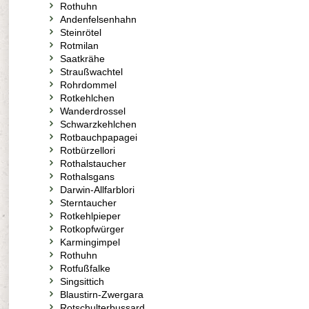
Rothuhn
Andenfelsenhahn
Steinrötel
Rotmilan
Saatkrähe
Straußwachtel
Rohrdommel
Rotkehlchen
Wanderdrossel
Schwarzkehlchen
Rotbauchpapagei
Rotbürzellori
Rothalstaucher
Rothalsgans
Darwin-Allfarblori
Sterntaucher
Rotkehlpieper
Rotkopfwürger
Karmingimpel
Rothuhn
Rotfußfalke
Singsittich
Blaustirn-Zwergara
Rotschulterbussard