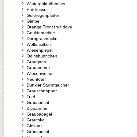
Wintergoldhähnchen
Erddrossel
Goldregenpfeifer
Gimpel
Orange Front fruit dove
Gouldamadine
Dorngrasmücke
Wellensittich
Wiesenpieper
Odinshühnchen
Graugans
Grauammer
Wiesenweihe
Neuntöter
Dunkler Sturmtaucher
Grauschnäpper
Triel
Grauspecht
Zippammer
Graupapagei
Grautoko
Gleitaar
Grünspecht