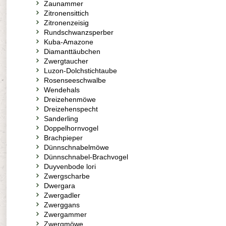
Zaunammer
Zitronensittich
Zitronenzeisig
Rundschwanzsperber
Kuba-Amazone
Diamanttäubchen
Zwergtaucher
Luzon-Dolchstichtaube
Rosenseeschwalbe
Wendehals
Dreizehenmöwe
Dreizehenspecht
Sanderling
Doppelhornvogel
Brachpieper
Dünnschnabelmöwe
Dünnschnabel-Brachvogel
Duyvenbode lori
Zwergscharbe
Dwergara
Zwergadler
Zwerggans
Zwergammer
Zwergmöwe