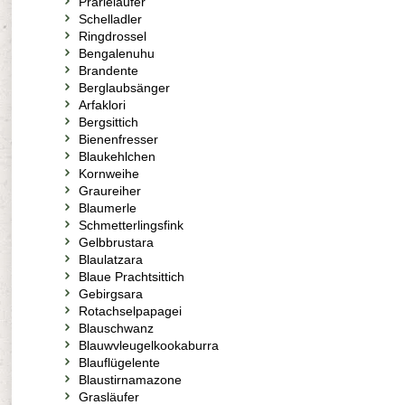
Prärieläufer
Schelladler
Ringdrossel
Bengalenuhu
Brandente
Berglaubsänger
Arfaklori
Bergsittich
Bienenfresser
Blaukehlchen
Kornweihe
Graureiher
Blaumerle
Schmetterlingsfink
Gelbbrustara
Blaulatzara
Blaue Prachtsittich
Gebirgsara
Rotachselpapagei
Blauschwanz
Blauwvleugelkookaburra
Blauflügelente
Blaustirnamazone
Grasläufer