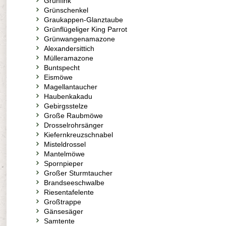
Grünfink
Grünschenkel
Graukappen-Glanztaube
Grünflügeliger King Parrot
Grünwangenamazone
Alexandersittich
Mülleramazone
Buntspecht
Eismöwe
Magellantaucher
Haubenkakadu
Gebirgsstelze
Große Raubmöwe
Drosselrohrsänger
Kiefernkreuzschnabel
Misteldrossel
Mantelmöwe
Spornpieper
Großer Sturmtaucher
Brandseeschwalbe
Riesentafelente
Großtrappe
Gänsesäger
Samtente