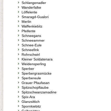
Schlangenadler
Wanderfalke
Löffelente
Smaragd-Gualori
Merlin
Waffenkiebitz
Pfeifente
Schneegans
Schneeammer
Schnee-Eule
Schneefink
Rohrschwirl
Kleiner Soldatenara
Weidensperling
Sperber
Sperbergrasmücke
Sperbereule
Grauer Pfaufasan
Spitzschopftaube
Spitzschwanzamadine
Spix-Ara
Glanzsittich
Spornkiebitz