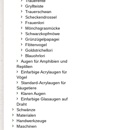
Trauerente
Gryllteiste
Trauerschwan
Scheckendrossel
Frauenlori
Mönchsgrasmücke
Schwarzkopfmöwe
Grünzügelpapagei
Flötenvogel
Goldstrichellori
Blauohrlori
Augen für Amphibien und
Reptilien
Einfarbige Acrylaugen für
Vögel
Standard-Acrylaugen für
Säugetiere
Klaren Augen
Einfarbige Glasaugen auf
Draht
Schwänze
Materialen
Handwerkzeuge
Maschinen