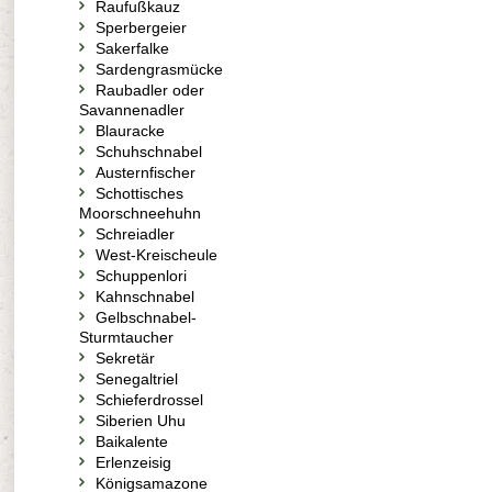
Raufußkauz
Sperbergeier
Sakerfalke
Sardengrasmücke
Raubadler oder
Savannenadler
Blauracke
Schuhschnabel
Austernfischer
Schottisches
Moorschneehuhn
Schreiadler
West-Kreischeule
Schuppenlori
Kahnschnabel
Gelbschnabel-
Sturmtaucher
Sekretär
Senegaltriel
Schieferdrossel
Siberien Uhu
Baikalente
Erlenzeisig
Königsamazone