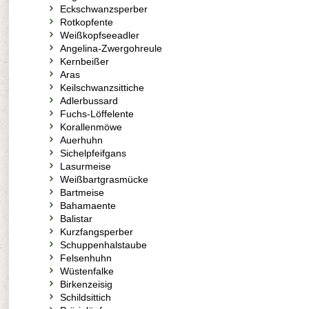
Eckschwanzsperber
Rotkopfente
Weißkopfseeadler
Angelina-Zwergohreule
Kernbeißer
Aras
Keilschwanzsittiche
Adlerbussard
Fuchs-Löffelente
Korallenmöwe
Auerhuhn
Sichelpfeifgans
Lasurmeise
Weißbartgrasmücke
Bartmeise
Bahamaente
Balistar
Kurzfangsperber
Schuppenhalstaube
Felsenhuhn
Wüstenfalke
Birkenzeisig
Schildsittich