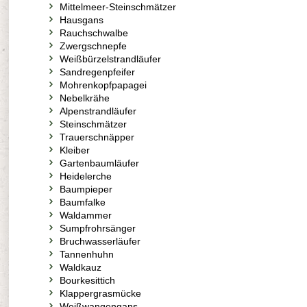
Mittelmeer-Steinschmätzer
Hausgans
Rauchschwalbe
Zwergschnepfe
Weißbürzelstrandläufer
Sandregenpfeifer
Mohrenkopfpapagei
Nebelkrähe
Alpenstrandläufer
Steinschmätzer
Trauerschnäpper
Kleiber
Gartenbaumläufer
Heidelerche
Baumpieper
Baumfalke
Waldammer
Sumpfrohrsänger
Bruchwasserläufer
Tannenhuhn
Waldkauz
Bourkesittich
Klappergrasmücke
Weißwangengans