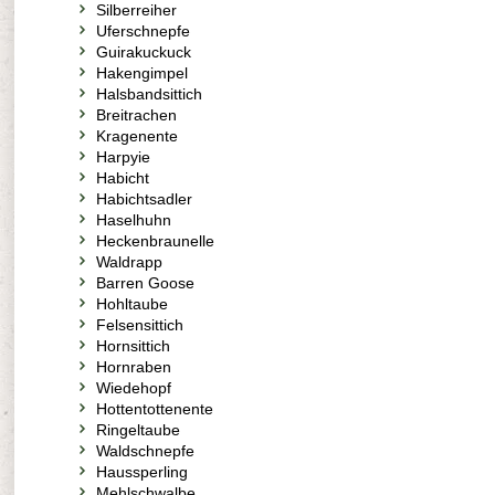
Silberreiher
Uferschnepfe
Guirakuckuck
Hakengimpel
Halsbandsittich
Breitrachen
Kragenente
Harpyie
Habicht
Habichtsadler
Haselhuhn
Heckenbraunelle
Waldrapp
Barren Goose
Hohltaube
Felsensittich
Hornsittich
Hornraben
Wiedehopf
Hottentottenente
Ringeltaube
Waldschnepfe
Haussperling
Mehlschwalbe