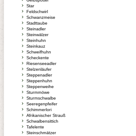
Gelbspötter
Star
Feldschwirl
Schwanzmeise
Stadttaube
Steinadler
Steinwälzer
Steinhuhn
Steinkauz
Schweifhuhn
Scheckente
Riesenseeadler
Stelzenläufer
Steppenadler
Steppenhuhn
Steppenweihe
Sturmmöwe
Sturmschwalbe
Seeregenpfeifer
Schimmerlori
Afrikanischer Strauß
Schwalbensittich
Tafelente
Steinschmätzer