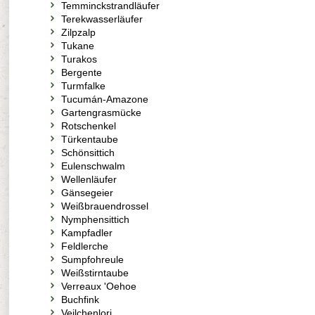
Temminckstrandläufer
Terekwasserläufer
Zilpzalp
Tukane
Turakos
Bergente
Turmfalke
Tucumán-Amazone
Gartengrasmücke
Rotschenkel
Türkentaube
Schönsittich
Eulenschwalm
Wellenläufer
Gänsegeier
Weißbrauendrossel
Nymphensittich
Kampfadler
Feldlerche
Sumpfohreule
Weißstirntaube
Verreaux 'Oehoe
Buchfink
Veilchenlori