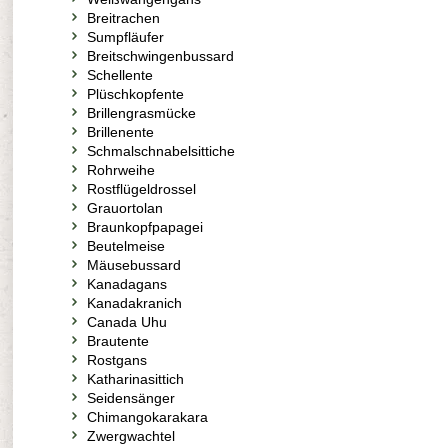
Breitrachen
Sumpfläufer
Breitschwingenbussard
Schellente
Plüschkopfente
Brillengrasmücke
Brillenente
Schmalschnabelsittiche
Rohrweihe
Rostflügeldrossel
Grauortolan
Braunkopfpapagei
Beutelmeise
Mäusebussard
Kanadagans
Kanadakranich
Canada Uhu
Brautente
Rostgans
Katharinasittich
Seidensänger
Chimangokarakara
Zwergwachtel