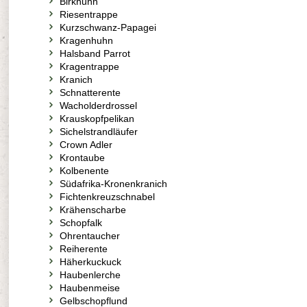
Birkhuhn
Riesentrappe
Kurzschwanz-Papagei
Kragenhuhn
Halsband Parrot
Kragentrappe
Kranich
Schnatterente
Wacholderdrossel
Krauskopfpelikan
Sichelstrandläufer
Crown Adler
Krontaube
Kolbenente
Südafrika-Kronenkranich
Fichtenkreuzschnabel
Krähenscharbe
Schopfalk
Ohrentaucher
Reiherente
Häherkuckuck
Haubenlerche
Haubenmeise
Gelbschopflund