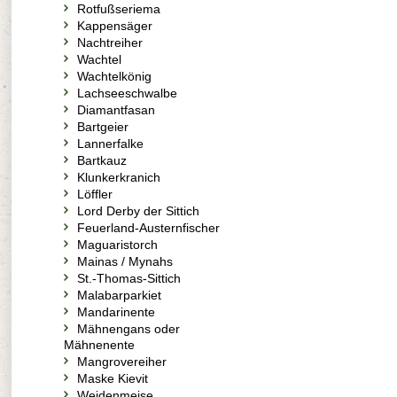
Rotfußseriema
Kappensäger
Nachtreiher
Wachtel
Wachtelkönig
Lachseeschwalbe
Diamantfasan
Bartgeier
Lannerfalke
Bartkauz
Klunkerkranich
Löffler
Lord Derby der Sittich
Feuerland-Austernfischer
Maguaristorch
Mainas / Mynahs
St.-Thomas-Sittich
Malabarparkiet
Mandarinente
Mähnengans oder
Mähnenente
Mangrovereiher
Maske Kievit
Weidenmeise