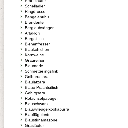
Prärieläufer
Schelladler
Ringdrossel
Bengalenuhu
Brandente
Berglaubsänger
Arfaklori
Bergsittich
Bienenfresser
Blaukehlchen
Kornweihe
Graureiher
Blaumerle
Schmetterlingsfink
Gelbbrustara
Blaulatzara
Blaue Prachtsittich
Gebirgsara
Rotachselpapagei
Blauschwanz
Blauwvleugelkookaburra
Blauflügelente
Blaustirnamazone
Grasläufer