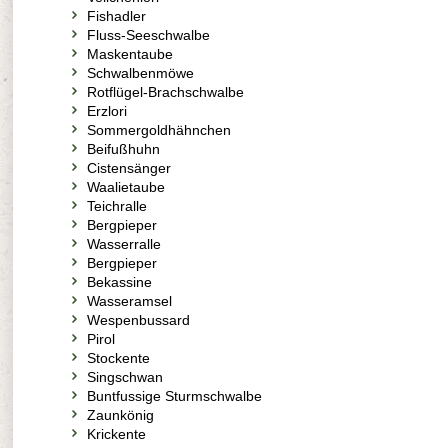
Fishadler
Fluss-Seeschwalbe
Maskentaube
Schwalbenmöwe
Rotflügel-Brachschwalbe
Erzlori
Sommergoldhähnchen
Beifußhuhn
Cistensänger
Waalietaube
Teichralle
Bergpieper
Wasserralle
Bergpieper
Bekassine
Wasseramsel
Wespenbussard
Pirol
Stockente
Singschwan
Buntfussige Sturmschwalbe
Zaunkönig
Krickente