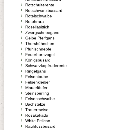
Rotschulterente
Rotschwanzbussard
Rötelschwalbe
Rotohrara
Rosellasittich
Zwergschneegans
Gelbe Pfeifgans
Thorshühnchen
Pfuhlschnepfe
Feuerhornvogel
Königsbusard
Schwarzkopfruderente
Ringelgans
Felsentaube
Felsenkleiber
Mauerläufer
Steinsperling
Felsenschwalbe
Bachstelze
Trauermeise
Rosakakadu
White Pelican
Rauhfussbusard