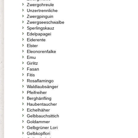
Zwergohreule
Unzertrennliche
Zwergpinguin
Zwergseeschwalbe
Sperlingskauz
Edelpapagei
Eiderente
Elster
Eleonorenfalke
Emu
Girlitz
Fasan
Fitis
Rosaflamingo
Waldlaubsänger
Pfeifreiher
Berghänfling
Haubentaucher
Eichelhäher
Gelbbauchsittich
Goldammer
Gelbgrüner Lori
Gelbkopflori