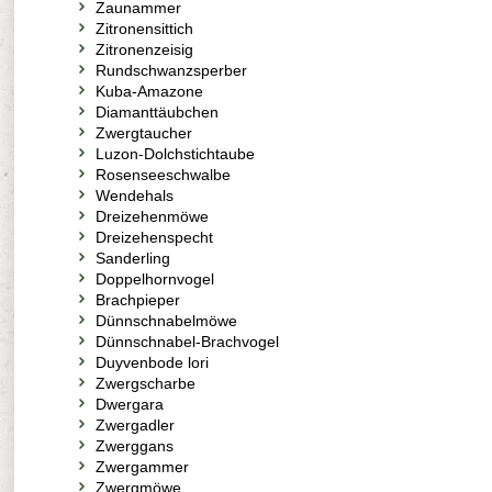
Zaunammer
Zitronensittich
Zitronenzeisig
Rundschwanzsperber
Kuba-Amazone
Diamanttäubchen
Zwergtaucher
Luzon-Dolchstichtaube
Rosenseeschwalbe
Wendehals
Dreizehenmöwe
Dreizehenspecht
Sanderling
Doppelhornvogel
Brachpieper
Dünnschnabelmöwe
Dünnschnabel-Brachvogel
Duyvenbode lori
Zwergscharbe
Dwergara
Zwergadler
Zwerggans
Zwergammer
Zwergmöwe