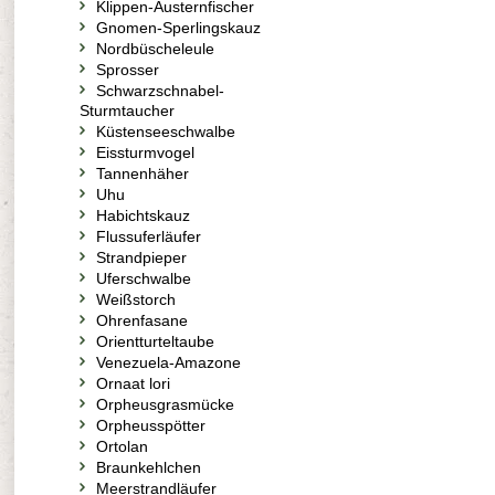
Klippen-Austernfischer
Gnomen-Sperlingskauz
Nordbüscheleule
Sprosser
Schwarzschnabel-
Sturmtaucher
Küstenseeschwalbe
Eissturmvogel
Tannenhäher
Uhu
Habichtskauz
Flussuferläufer
Strandpieper
Uferschwalbe
Weißstorch
Ohrenfasane
Orientturteltaube
Venezuela-Amazone
Ornaat lori
Orpheusgrasmücke
Orpheusspötter
Ortolan
Braunkehlchen
Meerstrandläufer