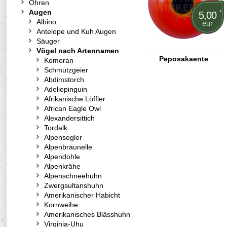
Ohren
Augen
*
5,00
Albino
eur
Antelope und Kuh Augen
Säuger
Vögel nach Artennamen
Peposakaente
Komoran
Schmutzgeier
Abdimstorch
Adeliepinguin
Afrikanische Löffler
African Eagle Owl
Alexandersittich
Tordalk
Alpensegler
Alpenbraunelle
Alpendohle
Alpenkrähe
Alpenschneehuhn
Zwergsultanshuhn
Amerikanischer Habicht
Kornweihe
Amerikanisches Blässhuhn
Virginia-Uhu