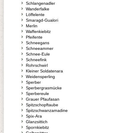
Schlangenadler
Wanderfalke
Löffelente
Smaragd-Gualori
Merlin
Waffenkiebitz
Pfeifente
Schneegans
Schneeammer
Schnee-Eule
Schneefink
Rohrschwirl
Kleiner Soldatenara
Weidensperling
Sperber
Sperbergrasmücke
Sperbereule
Grauer Pfaufasan
Spitzschopftaube
Spitzschwanzamadine
Spix-Ara
Glanzsittich
Spornkiebitz