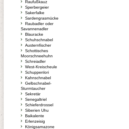
Raufußkauz
Sperbergeier
Sakerfalke
Sardengrasmücke
Raubadler oder
Savannenadler
Blauracke
Schuhschnabel
Austernfischer
Schottisches
Moorschneehuhn
Schreiadler
West-Kreischeule
Schuppenlori
Kahnschnabel
Gelbschnabel-
Sturmtaucher
Sekretär
Senegaltriel
Schieferdrossel
Siberien Uhu
Baikalente
Erlenzeisig
Königsamazone