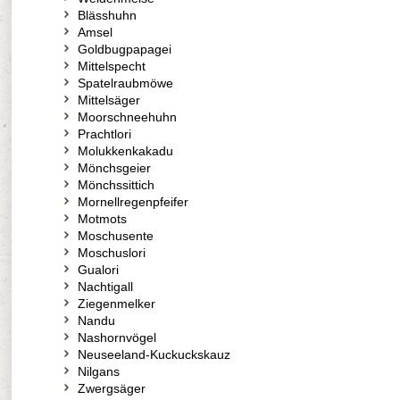
Blässhuhn
Amsel
Goldbugpapagei
Mittelspecht
Spatelraubmöwe
Mittelsäger
Moorschneehuhn
Prachtlori
Molukkenkakadu
Mönchsgeier
Mönchssittich
Mornellregenpfeifer
Motmots
Moschusente
Moschuslori
Gualori
Nachtigall
Ziegenmelker
Nandu
Nashornvögel
Neuseeland-Kuckuckskauz
Nilgans
Zwergsäger