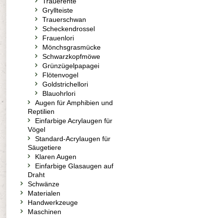
Trauerente
Gryllteiste
Trauerschwan
Scheckendrossel
Frauenlori
Mönchsgrasmücke
Schwarzkopfmöwe
Grünzügelpapagei
Flötenvogel
Goldstrichellori
Blauohrlori
Augen für Amphibien und
Reptilien
Einfarbige Acrylaugen für
Vögel
Standard-Acrylaugen für
Säugetiere
Klaren Augen
Einfarbige Glasaugen auf
Draht
Schwänze
Materialen
Handwerkzeuge
Maschinen