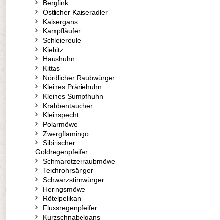
Bergfink
Östlicher Kaiseradler
Kaisergans
Kampfläufer
Schleiereule
Kiebitz
Haushuhn
Kittas
Nördlicher Raubwürger
Kleines Präriehuhn
Kleines Sumpfhuhn
Krabbentaucher
Kleinspecht
Polarmöwe
Zwergflamingo
Sibirischer
Goldregenpfeifer
Schmarotzerraubmöwe
Teichrohrsänger
Schwarzstirnwürger
Heringsmöwe
Rötelpelikan
Flussregenpfeifer
Kurzschnabelgans