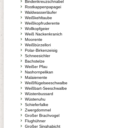
Bindenkreuzschnabel
Rostkappenpapagei
Waldwasserläufer
Weißkehltaube
Weißkopfruderente
Wollkopfgeier
Weiß Nackenkranich
Moorente
Weißbürzellori
Polar-Birkenzeisig
Schneesichler
Bachstelze
Weißer Pfau
Nashornpelikan
Malaienente
Weißflügelseeschwalbe
Weißbart-Seeschwalbe
Wüstenbussard
Wüstenuhu
Schieferfalke
Zwergdommel
Großer Brachvogel
Flughühner
Großer Singhabicht