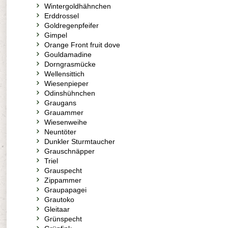
Wintergoldhähnchen
Erddrossel
Goldregenpfeifer
Gimpel
Orange Front fruit dove
Gouldamadine
Dorngrasmücke
Wellensittich
Wiesenpieper
Odinshühnchen
Graugans
Grauammer
Wiesenweihe
Neuntöter
Dunkler Sturmtaucher
Grauschnäpper
Triel
Grauspecht
Zippammer
Graupapagei
Grautoko
Gleitaar
Grünspecht