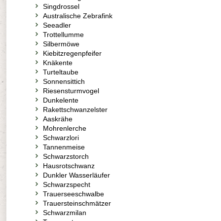
Singdrossel
Australische Zebrafink
Seeadler
Trottellumme
Silbermöwe
Kiebitzregenpfeifer
Knäkente
Turteltaube
Sonnensittich
Riesensturmvogel
Dunkelente
Rakettschwanzelster
Aaskrähe
Mohrenlerche
Schwarzlori
Tannenmeise
Schwarzstorch
Hausrotschwanz
Dunkler Wasserläufer
Schwarzspecht
Trauerseeschwalbe
Trauersteinschmätzer
Schwarzmilan