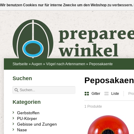
Wir benutzen Cookies nur für interne Zwecke um den Webshop zu verbessern. 
Startseite
»
Augen
»
Vögel nach Artennamen
»
Peposakaente
Suchen
Peposakaen
Gitter
Liste
Pro
Kategorien
1 Produkte
Gerbstoffen
PU-Körper
Gebisse und Zungen
Nase