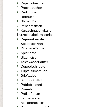
Papageitaucher
Prachttaucher
Perlhühner
Rebhuhn
Blauer Pfau
Pennantsittich
Kurzschnabeltukane /
Kurzschnabelarassaris
Peposakaente
Seidenschwanz
Picazuro-Taube
Spießente
Blaumeise
Teichwasserläufer
Doppelschnepfe
Tüpfelsumpfhuhn
Brieftaube
Schmucksittich
Präriebussard
Präriehuhn
Prälat Fasan
Laubenvögel
Alexandrasittich