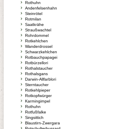
Rothuhn
Andenfelsenhahn
Steinrötel
Rotmilan
Saatkrähe
Straußwachtel
Rohrdommel
Rotkehlchen
Wanderdrossel
Schwarzkehlchen
Rotbauchpapagei
Rotbürzellori
Rothalstaucher
Rothalsgans
Darwin-Allfarblori
Sterntaucher
Rotkehlpieper
Rotkopfwürger
Karmingimpel
Rothuhn
Rotfußfalke
Singsittich
Blaustirn-Zwergara
Rotschulterbussard