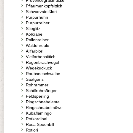
Provencegrasmücke
Pflaumenkopfsittich
Schwarzsteißlori
Purpurhuhn
Purpurreiher
Stieglitz
Kolkrabe
Rallenreiher
Waldohreule
Allfarblori
Vielfarbensittich
Regenbrachvogel
Wegekuckuck
Raubseeschwalbe
Saatgans
Rohrammer
Schilfrohrsänger
Feldsperling
Ringschnabelente
Ringschnabelmöwe
Kubaflamingo
Rotkardinal
Rosa Spoonbill
Rotlori