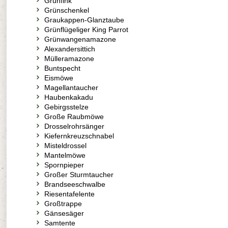
Grünfink
Grünschenkel
Graukappen-Glanztaube
Grünflügeliger King Parrot
Grünwangenamazone
Alexandersittich
Mülleramazone
Buntspecht
Eismöwe
Magellantaucher
Haubenkakadu
Gebirgsstelze
Große Raubmöwe
Drosselrohrsänger
Kiefernkreuzschnabel
Misteldrossel
Mantelmöwe
Spornpieper
Großer Sturmtaucher
Brandseeschwalbe
Riesentafelente
Großtrappe
Gänsesäger
Samtente