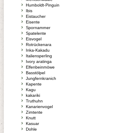
Humboldt-Pinguin
Ibis
Eistaucher
Eisente
Spornammer
Spatelente
Eisvogel
Rotrückenara
Inka-Kakadu
Italiensperling
Ivory aratinga
Elfenbeinmöwe
Basstölpel
Jungfernkranich
Kapente
Kagu
kakariki
Truthuhn
Kanarienvogel
Zimtente
Knutt
Kasuar
Dohle