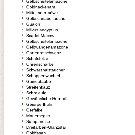
Gelbscheitelamazone
Goldnackenara
Mittelmeermöwe
Gelbschnabeltaucher
Gualori
Milvus aegyptius
Scarlet Macaw
Gelbscheitelamazone
Gelbwangenamazone
Gartenrotschwanz
Schafstelze
Ohrenscharbe
Schwarzhalstaucher
Schuppenwachtel
Guineataube
Streifenkauz
Schreieule
Gewöhnliche Hornbill
Geierperlhuhn
Gerfalke
Mauersegler
Sumpfmeise
Dreifarben-Glanzstar
Goldfasan