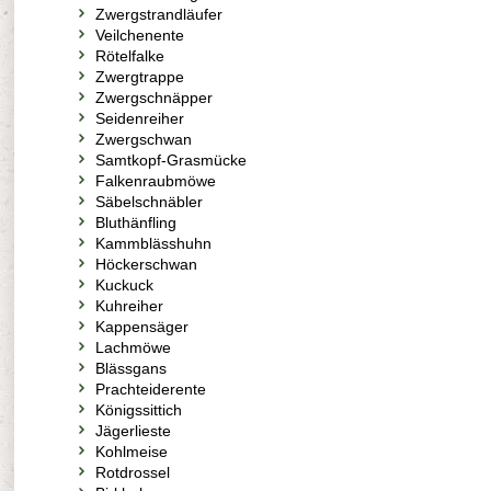
Zwergstrandläufer
Veilchenente
Rötelfalke
Zwergtrappe
Zwergschnäpper
Seidenreiher
Zwergschwan
Samtkopf-Grasmücke
Falkenraubmöwe
Säbelschnäbler
Bluthänfling
Kammblässhuhn
Höckerschwan
Kuckuck
Kuhreiher
Kappensäger
Lachmöwe
Blässgans
Prachteiderente
Königssittich
Jägerlieste
Kohlmeise
Rotdrossel