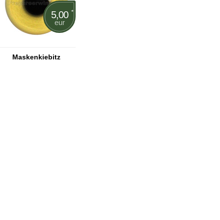
*
5,00
eur
Maskenkiebitz