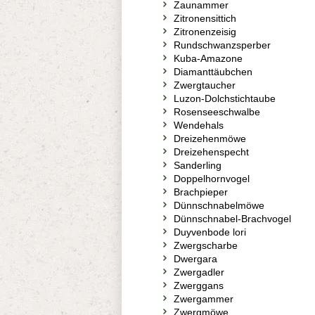
Zaunammer
Zitronensittich
Zitronenzeisig
Rundschwanzsperber
Kuba-Amazone
Diamanttäubchen
Zwergtaucher
Luzon-Dolchstichtaube
Rosenseeschwalbe
Wendehals
Dreizehenmöwe
Dreizehenspecht
Sanderling
Doppelhornvogel
Brachpieper
Dünnschnabelmöwe
Dünnschnabel-Brachvogel
Duyvenbode lori
Zwergscharbe
Dwergara
Zwergadler
Zwerggans
Zwergammer
Zwergmöwe