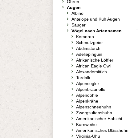
Ohren
Augen
Albino
Antelope und Kuh Augen
Säuger
Vögel nach Artennamen
Komoran
Schmutzgeier
Abdimstorch
Adeliepinguin
Afrikanische Löffler
African Eagle Owl
Alexandersittich
Tordalk
Alpensegler
Alpenbraunelle
Alpendohle
Alpenkrähe
Alpenschneehuhn
Zwergsultanshuhn
Amerikanischer Habicht
Kornweihe
Amerikanisches Blässhuhn
Virginia-Uhu