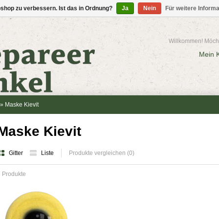
shop zu verbessern. Ist das in Ordnung?
Ja
Nein
Für weitere Inform
Willkommen! Möcht
Mein 
»
Maske Kievit
Maske Kievit
Gitter
Liste
Produkte vergleichen (0)
 Produkte