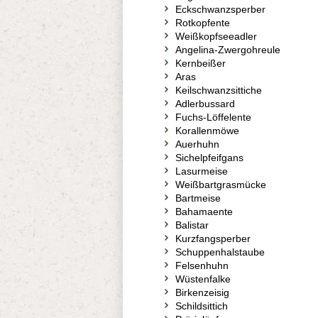
Eckschwanzsperber
Rotkopfente
Weißkopfseeadler
Angelina-Zwergohreule
Kernbeißer
Aras
Keilschwanzsittiche
Adlerbussard
Fuchs-Löffelente
Korallenmöwe
Auerhuhn
Sichelpfeifgans
Lasurmeise
Weißbartgrasmücke
Bartmeise
Bahamaente
Balistar
Kurzfangsperber
Schuppenhalstaube
Felsenhuhn
Wüstenfalke
Birkenzeisig
Schildsittich