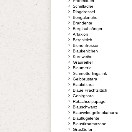
Prärieläufer
Schelladler
Ringdrossel
Bengalenuhu
Brandente
Berglaubsänger
Arfaklori
Bergsittich
Bienenfresser
Blaukehlchen
Kornweihe
Graureiher
Blaumerle
Schmetterlingsfink
Gelbbrustara
Blaulatzara
Blaue Prachtsittich
Gebirgsara
Rotachselpapagei
Blauschwanz
Blauwvleugelkookaburra
Blauflügelente
Blaustirnamazone
Grasläufer