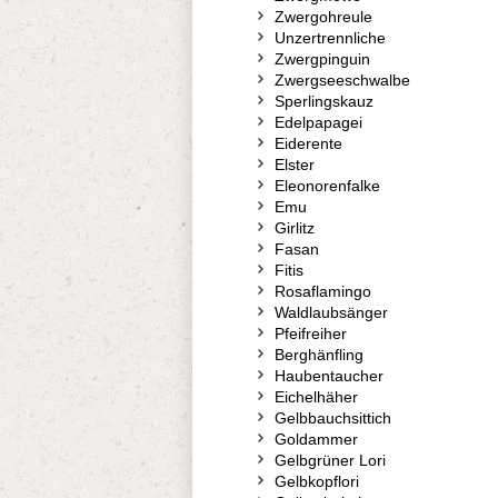
Zwergohreule
Unzertrennliche
Zwergpinguin
Zwergseeschwalbe
Sperlingskauz
Edelpapagei
Eiderente
Elster
Eleonorenfalke
Emu
Girlitz
Fasan
Fitis
Rosaflamingo
Waldlaubsänger
Pfeifreiher
Berghänfling
Haubentaucher
Eichelhäher
Gelbbauchsittich
Goldammer
Gelbgrüner Lori
Gelbkopflori