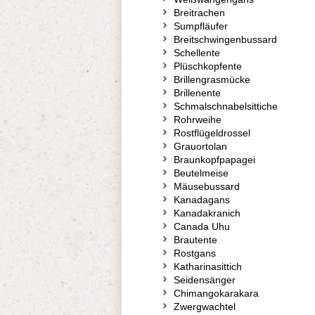
Breitrachen
Sumpfläufer
Breitschwingenbussard
Schellente
Plüschkopfente
Brillengrasmücke
Brillenente
Schmalschnabelsittiche
Rohrweihe
Rostflügeldrossel
Grauortolan
Braunkopfpapagei
Beutelmeise
Mäusebussard
Kanadagans
Kanadakranich
Canada Uhu
Brautente
Rostgans
Katharinasittich
Seidensänger
Chimangokarakara
Zwergwachtel