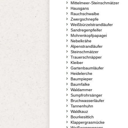
Mittelmeer-Steinschmätzer
Hausgans
Rauchschwalbe
Zwergschnepfe
Weißbürzelstrandläufer
Sandregenpfeifer
Mohrenkopfpapagei
Nebelkrähe
Alpenstrandläufer
Steinschmätzer
Trauerschnäpper
Kleiber
Gartenbaumläufer
Heidelerche
Baumpieper
Baumfalke
Waldammer
Sumpfrohrsänger
Bruchwasserläufer
Tannenhuhn
Waldkauz
Bourkesittich
Klappergrasmücke
Weißwangengans