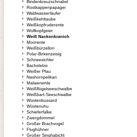
Bindenkreuzschnabel
Rostkappenpapagei
Waldwasserläufer
Weißkehltaube
Weißkopfruderente
Wollkopfgeier
Weiß Nackenkranich
Moorente
Weißbürzellori
Polar-Birkenzeisig
Schneesichler
Bachstelze
Weißer Pfau
Nashornpelikan
Malaienente
Weißflügelseeschwalbe
Weißbart-Seeschwalbe
Wüstenbussard
Wüstenuhu
Schieferfalke
Zwergdommel
Großer Brachvogel
Flughühner
Großer Singhabicht