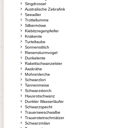
Singdrossel
Australische Zebrafink
Seeadler
Trottellumme
Silbermöwe
Kiebitzregenpfeifer
Knäkente
Turteltaube
Sonnensittich
Riesensturmvogel
Dunkelente
Rakettschwanzelster
Aaskrähe
Mohrenlerche
Schwarzlori
Tannenmeise
Schwarzstorch
Hausrotschwanz
Dunkler Wasserläufer
Schwarzspecht
Trauerseeschwalbe
Trauersteinschmätzer
Schwarzmilan