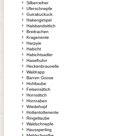
Silberreiher
Uferschnepfe
Guirakuckuck
Hakengimpel
Halsbandsittich
Breitrachen
Kragenente
Harpyie
Habicht
Habichtsadler
Haselhuhn
Heckenbraunelle
Waldrapp
Barren Goose
Hohltaube
Felsensittich
Hornsittich
Hornraben
Wiedehopf
Hottentottenente
Ringeltaube
Waldschnepfe
Haussperling
Mehlschwalbe