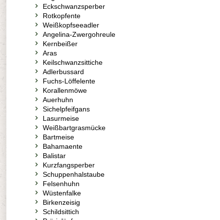
Eckschwanzsperber
Rotkopfente
Weißkopfseeadler
Angelina-Zwergohreule
Kernbeißer
Aras
Keilschwanzsittiche
Adlerbussard
Fuchs-Löffelente
Korallenmöwe
Auerhuhn
Sichelpfeifgans
Lasurmeise
Weißbartgrasmücke
Bartmeise
Bahamaente
Balistar
Kurzfangsperber
Schuppenhalstaube
Felsenhuhn
Wüstenfalke
Birkenzeisig
Schildsittich