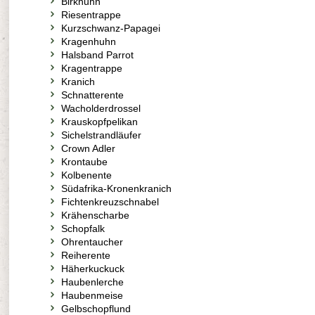
Birkhuhn
Riesentrappe
Kurzschwanz-Papagei
Kragenhuhn
Halsband Parrot
Kragentrappe
Kranich
Schnatterente
Wacholderdrossel
Krauskopfpelikan
Sichelstrandläufer
Crown Adler
Krontaube
Kolbenente
Südafrika-Kronenkranich
Fichtenkreuzschnabel
Krähenscharbe
Schopfalk
Ohrentaucher
Reiherente
Häherkuckuck
Haubenlerche
Haubenmeise
Gelbschopflund