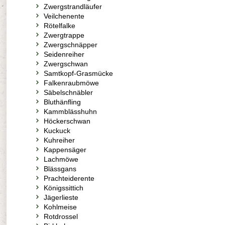
Zwergstrandläufer
Veilchenente
Rötelfalke
Zwergtrappe
Zwergschnäpper
Seidenreiher
Zwergschwan
Samtkopf-Grasmücke
Falkenraubmöwe
Säbelschnäbler
Bluthänfling
Kammblässhuhn
Höckerschwan
Kuckuck
Kuhreiher
Kappensäger
Lachmöwe
Blässgans
Prachteiderente
Königssittich
Jägerlieste
Kohlmeise
Rotdrossel