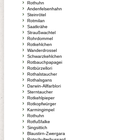
Rothuhn
Andenfelsenhahn
Steinrötel
Rotmilan
Saatkrähe
Straußwachtel
Rohrdommel
Rotkehlchen
Wanderdrossel
Schwarzkehlchen
Rotbauchpapagei
Rotbürzellori
Rothalstaucher
Rothalsgans
Darwin-Allfarblori
Sterntaucher
Rotkehlpieper
Rotkopfwürger
Karmingimpel
Rothuhn
Rotfußfalke
Singsittich
Blaustirn-Zwergara
Rotschulterbussard