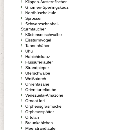
Klippen-Austernfischer
Gnomen-Sperlingskauz
Nordbüscheleule
Sprosser
Schwarzschnabel-
Sturmtaucher
Küstenseeschwalbe
Eissturmvogel
Tannenhäher
Uhu
Habichtskauz
Flussuferläufer
Strandpieper
Uferschwalbe
Weißstorch
Ohrenfasane
Orientturteltaube
Venezuela-Amazone
Ornaat lori
Orpheusgrasmücke
Orpheusspötter
Ortolan
Braunkehlchen
Meerstrandläufer