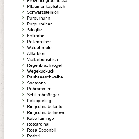
Provencegrasmücke
Pflaumenkopfsittich
Schwarzsteißlori
Purpurhuhn
Purpurreiher
Stieglitz
Kolkrabe
Rallenreiher
Waldohreule
Allfarblori
Vielfarbensittich
Regenbrachvogel
Wegekuckuck
Raubseeschwalbe
Saatgans
Rohrammer
Schilfrohrsänger
Feldsperling
Ringschnabelente
Ringschnabelmöwe
Kubaflamingo
Rotkardinal
Rosa Spoonbill
Rotlori