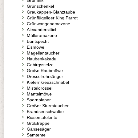
Grünfink
Grünschenkel
Graukappen-Glanztaube
Grünflügeliger King Parrot
Grünwangenamazone
Alexandersittich
Mülleramazone
Buntspecht
Eismöwe
Magellantaucher
Haubenkakadu
Gebirgsstelze
Große Raubmöwe
Drosselrohrsänger
Kiefernkreuzschnabel
Misteldrossel
Mantelmöwe
Spornpieper
Großer Sturmtaucher
Brandseeschwalbe
Riesentafelente
Großtrappe
Gänsesäger
Samtente