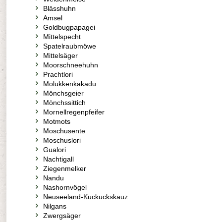
Blässhuhn
Amsel
Goldbugpapagei
Mittelspecht
Spatelraubmöwe
Mittelsäger
Moorschneehuhn
Prachtlori
Molukkenkakadu
Mönchsgeier
Mönchssittich
Mornellregenpfeifer
Motmots
Moschusente
Moschuslori
Gualori
Nachtigall
Ziegenmelker
Nandu
Nashornvögel
Neuseeland-Kuckuckskauz
Nilgans
Zwergsäger