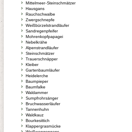
Mittelmeer-Steinschmätzer
Hausgans
Rauchschwalbe
Zwergschnepfe
Weißbürzelstrandläufer
Sandregenpfeifer
Mohrenkopfpapagei
Nebelkrähe
Alpenstrandläufer
Steinschmätzer
Trauerschnäpper
Kleiber
Gartenbaumläufer
Heidelerche
Baumpieper
Baumfalke
Waldammer
Sumpfrohrsänger
Bruchwasserläufer
Tannenhuhn
Waldkauz
Bourkesittich
Klappergrasmücke
Weißwangengans