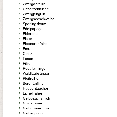
Zwergohreule
Unzertrennliche
Zwergpinguin
Zwergseeschwalbe
Sperlingskauz
Edelpapagei
Eiderente
Elster
Eleonorenfalke
Emu
Girlitz
Fasan
Fitis
Rosaflamingo
Waldlaubsänger
Pfeifreiher
Berghänfling
Haubentaucher
Eichelhäher
Gelbbauchsittich
Goldammer
Gelbgrüner Lori
Gelbkopflori