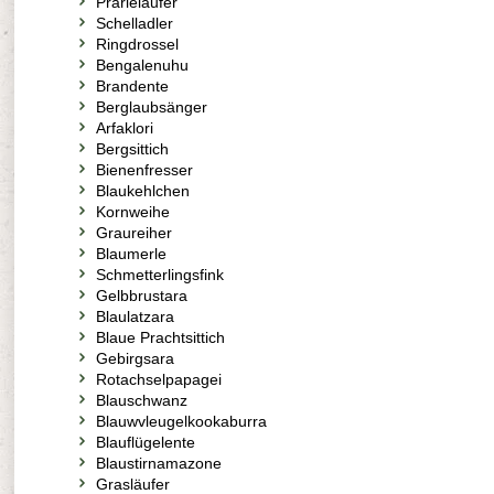
Prärieläufer
Schelladler
Ringdrossel
Bengalenuhu
Brandente
Berglaubsänger
Arfaklori
Bergsittich
Bienenfresser
Blaukehlchen
Kornweihe
Graureiher
Blaumerle
Schmetterlingsfink
Gelbbrustara
Blaulatzara
Blaue Prachtsittich
Gebirgsara
Rotachselpapagei
Blauschwanz
Blauwvleugelkookaburra
Blauflügelente
Blaustirnamazone
Grasläufer