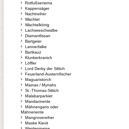
Rotfußseriema
Kappensäger
Nachtreiher
Wachtel
Wachtelkönig
Lachseeschwalbe
Diamantfasan
Bartgeier
Lannerfalke
Bartkauz
Klunkerkranich
Löffler
Lord Derby der Sittich
Feuerland-Austernfischer
Maguaristorch
Mainas / Mynahs
St.-Thomas-Sittich
Malabarparkiet
Mandarinente
Mähnengans oder
Mähnenente
Mangrovereiher
Maske Kievit
Weidenmeise