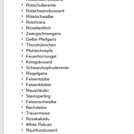
Rotschulterente
Rotschwanzbussard
Rötelschwalbe
Rotohrara
Rosellasittich
Zwergschneegans
Gelbe Pfeifgans
Thorshühnchen
Pfuhlschnepfe
Feuerhornvogel
Königsbusard
Schwarzkopfruderente
Ringelgans
Felsentaube
Felsenkleiber
Mauerläufer
Steinsperling
Felsenschwalbe
Bachstelze
Trauermeise
Rosakakadu
White Pelican
Rauhfussbusard