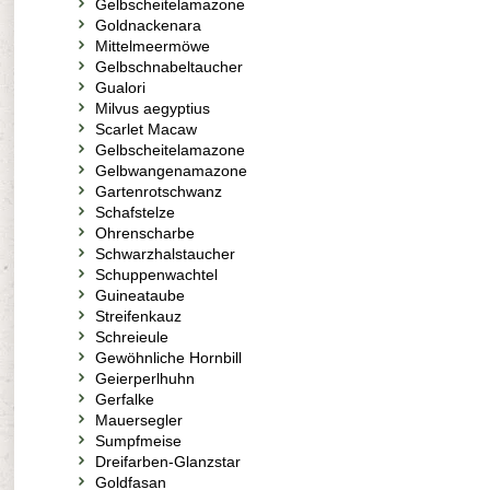
Gelbscheitelamazone
Goldnackenara
Mittelmeermöwe
Gelbschnabeltaucher
Gualori
Milvus aegyptius
Scarlet Macaw
Gelbscheitelamazone
Gelbwangenamazone
Gartenrotschwanz
Schafstelze
Ohrenscharbe
Schwarzhalstaucher
Schuppenwachtel
Guineataube
Streifenkauz
Schreieule
Gewöhnliche Hornbill
Geierperlhuhn
Gerfalke
Mauersegler
Sumpfmeise
Dreifarben-Glanzstar
Goldfasan