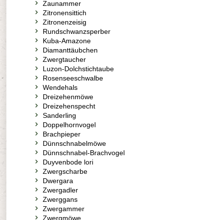
Zaunammer
Zitronensittich
Zitronenzeisig
Rundschwanzsperber
Kuba-Amazone
Diamanttäubchen
Zwergtaucher
Luzon-Dolchstichtaube
Rosenseeschwalbe
Wendehals
Dreizehenmöwe
Dreizehenspecht
Sanderling
Doppelhornvogel
Brachpieper
Dünnschnabelmöwe
Dünnschnabel-Brachvogel
Duyvenbode lori
Zwergscharbe
Dwergara
Zwergadler
Zwerggans
Zwergammer
Zwergmöwe