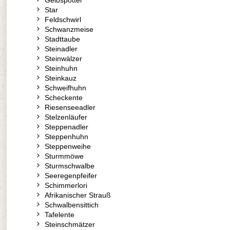
Gelbspötter
Star
Feldschwirl
Schwanzmeise
Stadttaube
Steinadler
Steinwälzer
Steinhuhn
Steinkauz
Schweifhuhn
Scheckente
Riesenseeadler
Stelzenläufer
Steppenadler
Steppenhuhn
Steppenweihe
Sturmmöwe
Sturmschwalbe
Seeregenpfeifer
Schimmerlori
Afrikanischer Strauß
Schwalbensittich
Tafelente
Steinschmätzer