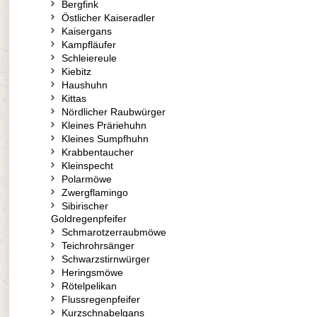
Bergfink
Östlicher Kaiseradler
Kaisergans
Kampfläufer
Schleiereule
Kiebitz
Haushuhn
Kittas
Nördlicher Raubwürger
Kleines Präriehuhn
Kleines Sumpfhuhn
Krabbentaucher
Kleinspecht
Polarmöwe
Zwergflamingo
Sibirischer
Goldregenpfeifer
Schmarotzerraubmöwe
Teichrohrsänger
Schwarzstirnwürger
Heringsmöwe
Rötelpelikan
Flussregenpfeifer
Kurzschnabelgans