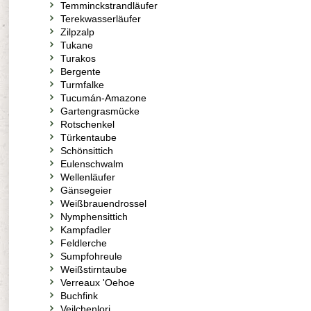
Temminckstrandläufer
Terekwasserläufer
Zilpzalp
Tukane
Turakos
Bergente
Turmfalke
Tucumán-Amazone
Gartengrasmücke
Rotschenkel
Türkentaube
Schönsittich
Eulenschwalm
Wellenläufer
Gänsegeier
Weißbrauendrossel
Nymphensittich
Kampfadler
Feldlerche
Sumpfohreule
Weißstirntaube
Verreaux 'Oehoe
Buchfink
Veilchenlori