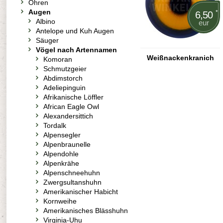
Ohren
Augen
*
6,50
Albino
eur
Antelope und Kuh Augen
Säuger
Vögel nach Artennamen
Weißnackenkranich
Komoran
Schmutzgeier
Abdimstorch
Adeliepinguin
Afrikanische Löffler
African Eagle Owl
Alexandersittich
Tordalk
Alpensegler
Alpenbraunelle
Alpendohle
Alpenkrähe
Alpenschneehuhn
Zwergsultanshuhn
Amerikanischer Habicht
Kornweihe
Amerikanisches Blässhuhn
Virginia-Uhu