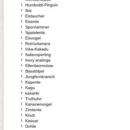
Humboldt-Pinguin
Ibis
Eistaucher
Eisente
Spornammer
Spatelente
Eisvogel
Rotrückenara
Inka-Kakadu
Italiensperling
Ivory aratinga
Elfenbeinmöwe
Basstölpel
Jungfernkranich
Kapente
Kagu
kakariki
Truthuhn
Kanarienvogel
Zimtente
Knutt
Kasuar
Dohle