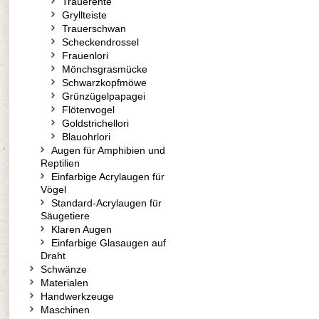
Trauerente
Gryllteiste
Trauerschwan
Scheckendrossel
Frauenlori
Mönchsgrasmücke
Schwarzkopfmöwe
Grünzügelpapagei
Flötenvogel
Goldstrichellori
Blauohrlori
Augen für Amphibien und
Reptilien
Einfarbige Acrylaugen für
Vögel
Standard-Acrylaugen für
Säugetiere
Klaren Augen
Einfarbige Glasaugen auf
Draht
Schwänze
Materialen
Handwerkzeuge
Maschinen