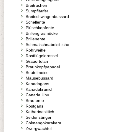
Breitrachen
Sumpfläufer
Breitschwingenbussard
Schellente
Plüschkopfente
Brillengrasmücke
Brillenente
Schmalschnabelsittiche
Rohrweihe
Rostflügeldrossel
Grauortolan
Braunkopfpapagei
Beutelmeise
Mäusebussard
Kanadagans
Kanadakranich
Canada Uhu
Brautente
Rostgans
Katharinasittich
Seidensänger
Chimangokarakara
Zwergwachtel