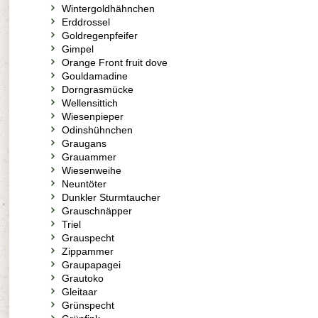
Wintergoldhähnchen
Erddrossel
Goldregenpfeifer
Gimpel
Orange Front fruit dove
Gouldamadine
Dorngrasmücke
Wellensittich
Wiesenpieper
Odinshühnchen
Graugans
Grauammer
Wiesenweihe
Neuntöter
Dunkler Sturmtaucher
Grauschnäpper
Triel
Grauspecht
Zippammer
Graupapagei
Grautoko
Gleitaar
Grünspecht