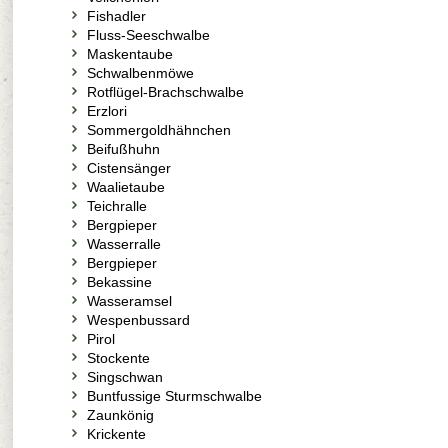
Fishadler
Fluss-Seeschwalbe
Maskentaube
Schwalbenmöwe
Rotflügel-Brachschwalbe
Erzlori
Sommergoldhähnchen
Beifußhuhn
Cistensänger
Waalietaube
Teichralle
Bergpieper
Wasserralle
Bergpieper
Bekassine
Wasseramsel
Wespenbussard
Pirol
Stockente
Singschwan
Buntfussige Sturmschwalbe
Zaunkönig
Krickente