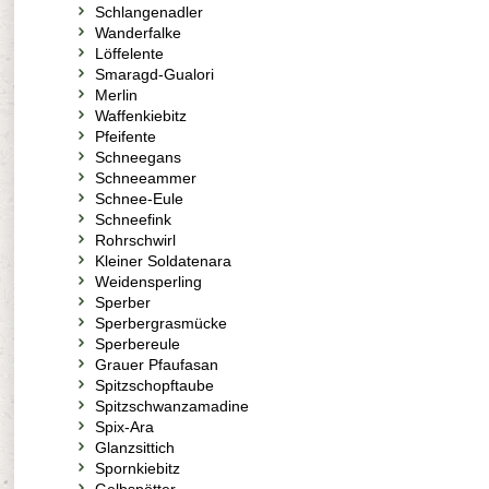
Schlangenadler
Wanderfalke
Löffelente
Smaragd-Gualori
Merlin
Waffenkiebitz
Pfeifente
Schneegans
Schneeammer
Schnee-Eule
Schneefink
Rohrschwirl
Kleiner Soldatenara
Weidensperling
Sperber
Sperbergrasmücke
Sperbereule
Grauer Pfaufasan
Spitzschopftaube
Spitzschwanzamadine
Spix-Ara
Glanzsittich
Spornkiebitz