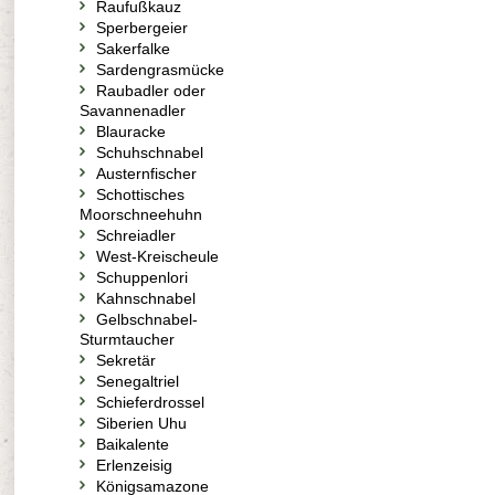
Raufußkauz
Sperbergeier
Sakerfalke
Sardengrasmücke
Raubadler oder
Savannenadler
Blauracke
Schuhschnabel
Austernfischer
Schottisches
Moorschneehuhn
Schreiadler
West-Kreischeule
Schuppenlori
Kahnschnabel
Gelbschnabel-
Sturmtaucher
Sekretär
Senegaltriel
Schieferdrossel
Siberien Uhu
Baikalente
Erlenzeisig
Königsamazone