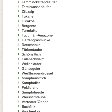
Temminckstrandläufer
Terekwasserläufer
Zilpzalp
Tukane
Turakos
Bergente
Turmfalke
Tucumán-Amazone
Gartengrasmücke
Rotschenkel
Türkentaube
Schönsittich
Eulenschwalm
Wellenläufer
Gänsegeier
Weißbrauendrossel
Nymphensittich
Kampfadler
Feldlerche
Sumpfohreule
Weißstirntaube
Verreaux 'Oehoe
Buchfink
Veilchenlori