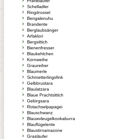
Prärieläufer
Schelladler
Ringdrossel
Bengalenuhu
Brandente
Berglaubsänger
Arfaklori
Bergsittich
Bienenfresser
Blaukehlchen
Kornweihe
Graureiher
Blaumerle
Schmetterlingsfink
Gelbbrustara
Blaulatzara
Blaue Prachtsittich
Gebirgsara
Rotachselpapagei
Blauschwanz
Blauwvleugelkookaburra
Blauflügelente
Blaustirnamazone
Grasläufer