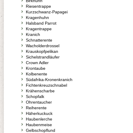
Birkhuhn
Riesentrappe
Kurzschwanz-Papagei
Kragenhuhn
Halsband Parrot
Kragentrappe
Kranich
Schnatterente
Wacholderdrossel
Krauskopfpelikan
Sichelstrandläufer
Crown Adler
Krontaube
Kolbenente
Südafrika-Kronenkranich
Fichtenkreuzschnabel
Krähenscharbe
Schopfalk
Ohrentaucher
Reiherente
Häherkuckuck
Haubenlerche
Haubenmeise
Gelbschopflund