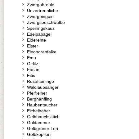
Zwergohreule
Unzertrennliche
Zwergpinguin
Zwergseeschwalbe
Sperlingskauz
Edelpapagei
Eiderente
Elster
Eleonorenfalke
Emu
Girlitz
Fasan
Fitis
Rosaflamingo
Waldlaubsänger
Pfeifreiher
Berghänfling
Haubentaucher
Eichelhäher
Gelbbauchsittich
Goldammer
Gelbgrüner Lori
Gelbkopflori