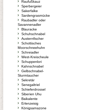
Raufußkauz
Sperbergeier
Sakerfalke
Sardengrasmücke
Raubadler oder
Savannenadler
Blauracke
Schuhschnabel
Austernfischer
Schottisches
Moorschneehuhn
Schreiadler
West-Kreischeule
Schuppenlori
Kahnschnabel
Gelbschnabel-
Sturmtaucher
Sekretär
Senegaltriel
Schieferdrossel
Siberien Uhu
Baikalente
Erlenzeisig
Königsamazone