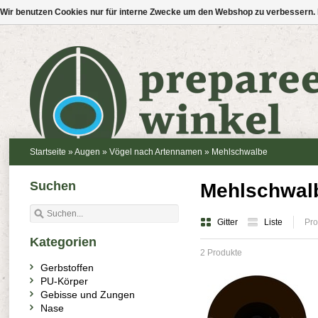
Wir benutzen Cookies nur für interne Zwecke um den Webshop zu verbessern. 
Startseite
»
Augen
»
Vögel nach Artennamen
»
Mehlschwalbe
Suchen
Mehlschwal
Gitter
Liste
Pro
Kategorien
2 Produkte
Gerbstoffen
PU-Körper
Gebisse und Zungen
Nase