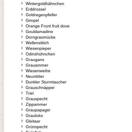
Wintergoldhähnchen
Erddrossel
Goldregenpfeifer
Gimpel
Orange Front fruit dove
Gouldamadine
Dorngrasmücke
Wellensittich
Wiesenpieper
Odinshühnchen
Graugans
Grauammer
Wiesenweihe
Neuntöter
Dunkler Sturmtaucher
Grauschnäpper
Triel
Grauspecht
Zippammer
Graupapagei
Grautoko
Gleitaar
Grünspecht