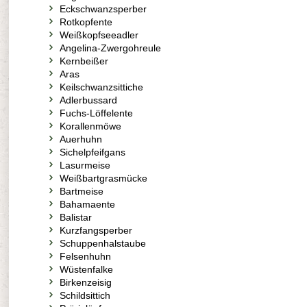
Eckschwanzsperber
Rotkopfente
Weißkopfseeadler
Angelina-Zwergohreule
Kernbeißer
Aras
Keilschwanzsittiche
Adlerbussard
Fuchs-Löffelente
Korallenmöwe
Auerhuhn
Sichelpfeifgans
Lasurmeise
Weißbartgrasmücke
Bartmeise
Bahamaente
Balistar
Kurzfangsperber
Schuppenhalstaube
Felsenhuhn
Wüstenfalke
Birkenzeisig
Schildsittich