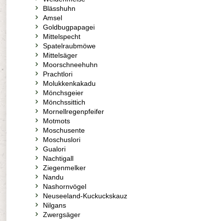
Blässhuhn
Amsel
Goldbugpapagei
Mittelspecht
Spatelraubmöwe
Mittelsäger
Moorschneehuhn
Prachtlori
Molukkenkakadu
Mönchsgeier
Mönchssittich
Mornellregenpfeifer
Motmots
Moschusente
Moschuslori
Gualori
Nachtigall
Ziegenmelker
Nandu
Nashornvögel
Neuseeland-Kuckuckskauz
Nilgans
Zwergsäger