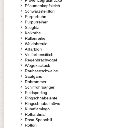
Provencegrasmücke
Pflaumenkopfsittich
Schwarzsteißlori
Purpurhuhn
Purpurreiher
Stieglitz
Kolkrabe
Rallenreiher
Waldohreule
Allfarblori
Vielfarbensittich
Regenbrachvogel
Wegekuckuck
Raubseeschwalbe
Saatgans
Rohrammer
Schilfrohrsänger
Feldsperling
Ringschnabelente
Ringschnabelmöwe
Kubaflamingo
Rotkardinal
Rosa Spoonbill
Rotlori