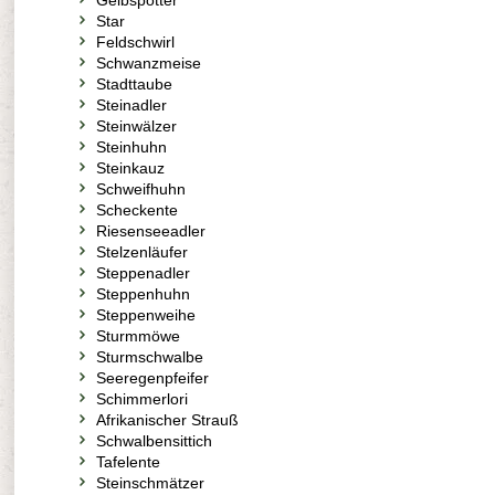
Gelbspötter
Star
Feldschwirl
Schwanzmeise
Stadttaube
Steinadler
Steinwälzer
Steinhuhn
Steinkauz
Schweifhuhn
Scheckente
Riesenseeadler
Stelzenläufer
Steppenadler
Steppenhuhn
Steppenweihe
Sturmmöwe
Sturmschwalbe
Seeregenpfeifer
Schimmerlori
Afrikanischer Strauß
Schwalbensittich
Tafelente
Steinschmätzer