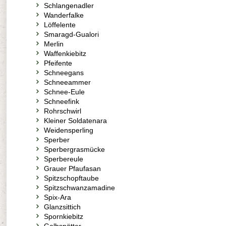
Schlangenadler
Wanderfalke
Löffelente
Smaragd-Gualori
Merlin
Waffenkiebitz
Pfeifente
Schneegans
Schneeammer
Schnee-Eule
Schneefink
Rohrschwirl
Kleiner Soldatenara
Weidensperling
Sperber
Sperbergrasmücke
Sperbereule
Grauer Pfaufasan
Spitzschopftaube
Spitzschwanzamadine
Spix-Ara
Glanzsittich
Spornkiebitz