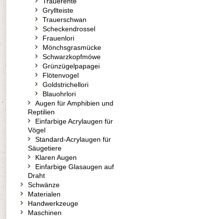
Trauerente
Gryllteiste
Trauerschwan
Scheckendrossel
Frauenlori
Mönchsgrasmücke
Schwarzkopfmöwe
Grünzügelpapagei
Flötenvogel
Goldstrichellori
Blauohrlori
Augen für Amphibien und
Reptilien
Einfarbige Acrylaugen für
Vögel
Standard-Acrylaugen für
Säugetiere
Klaren Augen
Einfarbige Glasaugen auf
Draht
Schwänze
Materialen
Handwerkzeuge
Maschinen