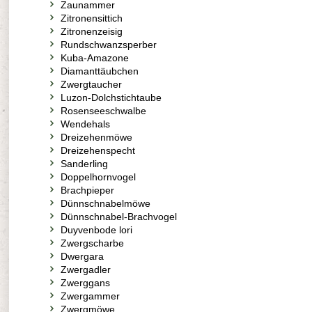
Zaunammer
Zitronensittich
Zitronenzeisig
Rundschwanzsperber
Kuba-Amazone
Diamanttäubchen
Zwergtaucher
Luzon-Dolchstichtaube
Rosenseeschwalbe
Wendehals
Dreizehenmöwe
Dreizehenspecht
Sanderling
Doppelhornvogel
Brachpieper
Dünnschnabelmöwe
Dünnschnabel-Brachvogel
Duyvenbode lori
Zwergscharbe
Dwergara
Zwergadler
Zwerggans
Zwergammer
Zwergmöwe