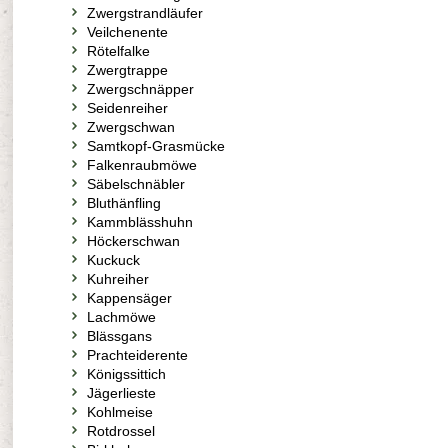
Zwergstrandläufer
Veilchenente
Rötelfalke
Zwergtrappe
Zwergschnäpper
Seidenreiher
Zwergschwan
Samtkopf-Grasmücke
Falkenraubmöwe
Säbelschnäbler
Bluthänfling
Kammblässhuhn
Höckerschwan
Kuckuck
Kuhreiher
Kappensäger
Lachmöwe
Blässgans
Prachteiderente
Königssittich
Jägerlieste
Kohlmeise
Rotdrossel