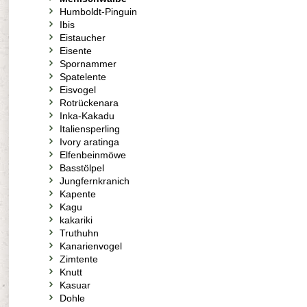
Humboldt-Pinguin
Ibis
Eistaucher
Eisente
Spornammer
Spatelente
Eisvogel
Rotrückenara
Inka-Kakadu
Italiensperling
Ivory aratinga
Elfenbeinmöwe
Basstölpel
Jungfernkranich
Kapente
Kagu
kakariki
Truthuhn
Kanarienvogel
Zimtente
Knutt
Kasuar
Dohle