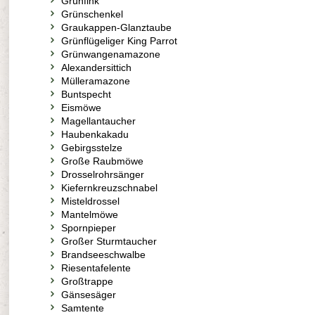
Grünfink
Grünschenkel
Graukappen-Glanztaube
Grünflügeliger King Parrot
Grünwangenamazone
Alexandersittich
Mülleramazone
Buntspecht
Eismöwe
Magellantaucher
Haubenkakadu
Gebirgsstelze
Große Raubmöwe
Drosselrohrsänger
Kiefernkreuzschnabel
Misteldrossel
Mantelmöwe
Spornpieper
Großer Sturmtaucher
Brandseeschwalbe
Riesentafelente
Großtrappe
Gänsesäger
Samtente