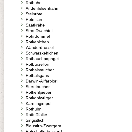
Rothuhn
Andenfelsenhahn
Steinrötel
Rotmilan
Saatkrähe
Straußwachtel
Rohrdommel
Rotkehlchen
Wanderdrossel
Schwarzkehlchen
Rotbauchpapagei
Rotbürzellori
Rothalstaucher
Rothalsgans
Darwin-Allfarblori
Sterntaucher
Rotkehlpieper
Rotkopfwürger
Karmingimpel
Rothuhn
Rotfußfalke
Singsittich
Blaustirn-Zwergara
Rotschulterbussard