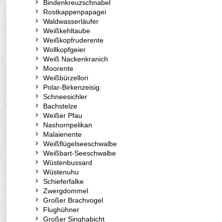
Bindenkreuzschnabel
Rostkappenpapagei
Waldwasserläufer
Weißkehltaube
Weißkopfruderente
Wollkopfgeier
Weiß Nackenkranich
Moorente
Weißbürzellori
Polar-Birkenzeisig
Schneesichler
Bachstelze
Weißer Pfau
Nashornpelikan
Malaienente
Weißflügelseeschwalbe
Weißbart-Seeschwalbe
Wüstenbussard
Wüstenuhu
Schieferfalke
Zwergdommel
Großer Brachvogel
Flughühner
Großer Singhabicht