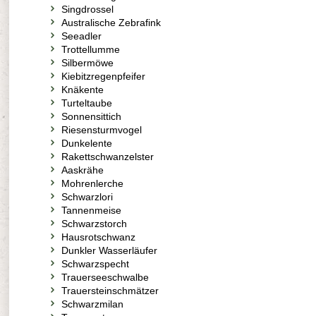
Singdrossel
Australische Zebrafink
Seeadler
Trottellumme
Silbermöwe
Kiebitzregenpfeifer
Knäkente
Turteltaube
Sonnensittich
Riesensturmvogel
Dunkelente
Rakettschwanzelster
Aaskrähe
Mohrenlerche
Schwarzlori
Tannenmeise
Schwarzstorch
Hausrotschwanz
Dunkler Wasserläufer
Schwarzspecht
Trauerseeschwalbe
Trauersteinschmätzer
Schwarzmilan