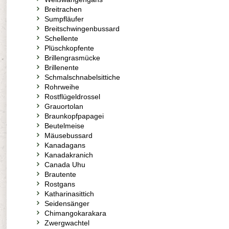
Breitrachen
Sumpfläufer
Breitschwingenbussard
Schellente
Plüschkopfente
Brillengrasmücke
Brillenente
Schmalschnabelsittiche
Rohrweihe
Rostflügeldrossel
Grauortolan
Braunkopfpapagei
Beutelmeise
Mäusebussard
Kanadagans
Kanadakranich
Canada Uhu
Brautente
Rostgans
Katharinasittich
Seidensänger
Chimangokarakara
Zwergwachtel