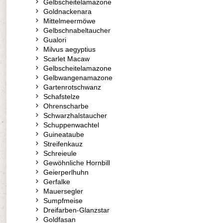
Gelbscheitelamazone
Goldnackenara
Mittelmeermöwe
Gelbschnabeltaucher
Gualori
Milvus aegyptius
Scarlet Macaw
Gelbscheitelamazone
Gelbwangenamazone
Gartenrotschwanz
Schafstelze
Ohrenscharbe
Schwarzhalstaucher
Schuppenwachtel
Guineataube
Streifenkauz
Schreieule
Gewöhnliche Hornbill
Geierperlhuhn
Gerfalke
Mauersegler
Sumpfmeise
Dreifarben-Glanzstar
Goldfasan