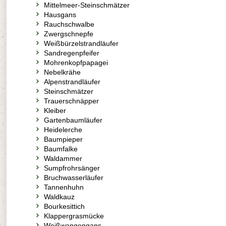
Mittelmeer-Steinschmätzer
Hausgans
Rauchschwalbe
Zwergschnepfe
Weißbürzelstrandläufer
Sandregenpfeifer
Mohrenkopfpapagei
Nebelkrähe
Alpenstrandläufer
Steinschmätzer
Trauerschnäpper
Kleiber
Gartenbaumläufer
Heidelerche
Baumpieper
Baumfalke
Waldammer
Sumpfrohrsänger
Bruchwasserläufer
Tannenhuhn
Waldkauz
Bourkesittich
Klappergrasmücke
Weißwangengans