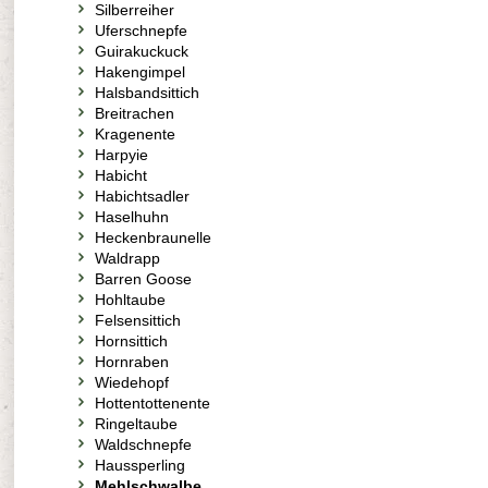
Silberreiher
Uferschnepfe
Guirakuckuck
Hakengimpel
Halsbandsittich
Breitrachen
Kragenente
Harpyie
Habicht
Habichtsadler
Haselhuhn
Heckenbraunelle
Waldrapp
Barren Goose
Hohltaube
Felsensittich
Hornsittich
Hornraben
Wiedehopf
Hottentottenente
Ringeltaube
Waldschnepfe
Haussperling
Mehlschwalbe