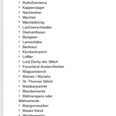
Rotfußseriema
Kappensäger
Nachtreiher
Wachtel
Wachtelkönig
Lachseeschwalbe
Diamantfasan
Bartgeier
Lannerfalke
Bartkauz
Klunkerkranich
Löffler
Lord Derby der Sittich
Feuerland-Austernfischer
Maguaristorch
Mainas / Mynahs
St.-Thomas-Sittich
Malabarparkiet
Mandarinente
Mähnengans oder
Mähnenente
Mangrovereiher
Maske Kievit
Weidenmeise