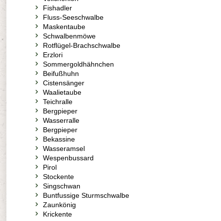
Fishadler
Fluss-Seeschwalbe
Maskentaube
Schwalbenmöwe
Rotflügel-Brachschwalbe
Erzlori
Sommergoldhähnchen
Beifußhuhn
Cistensänger
Waalietaube
Teichralle
Bergpieper
Wasserralle
Bergpieper
Bekassine
Wasseramsel
Wespenbussard
Pirol
Stockente
Singschwan
Buntfussige Sturmschwalbe
Zaunkönig
Krickente