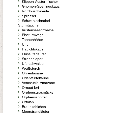
Klippen-Austernfischer
Gnomen-Sperlingskauz
Nordbüscheleule
Sprosser
Schwarzschnabel-
Sturmtaucher
Küstenseeschwalbe
Eissturmvogel
Tannenhäher
Uhu
Habichtskauz
Flussuferläufer
Strandpieper
Uferschwalbe
Weißstorch
Ohrenfasane
Orientturteltaube
Venezuela-Amazone
Ornaat lori
Orpheusgrasmücke
Orpheusspötter
Ortolan
Braunkehlchen
Meerstrandläufer