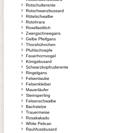
Rotschulterente
Rotschwanzbussard
Rötelschwalbe
Rotohrara
Rosellasittich
Zwergschneegans
Gelbe Pfeifgans
Thorshühnchen
Pfuhlschnepfe
Feuerhornvogel
Königsbusard
Schwarzkopfruderente
Ringelgans
Felsentaube
Felsenkleiber
Mauerläufer
Steinsperling
Felsenschwalbe
Bachstelze
Trauermeise
Rosakakadu
White Pelican
Rauhfussbusard