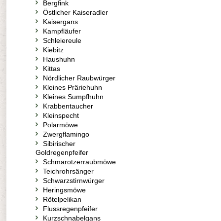
Bergfink
Östlicher Kaiseradler
Kaisergans
Kampfläufer
Schleiereule
Kiebitz
Haushuhn
Kittas
Nördlicher Raubwürger
Kleines Präriehuhn
Kleines Sumpfhuhn
Krabbentaucher
Kleinspecht
Polarmöwe
Zwergflamingo
Sibirischer
Goldregenpfeifer
Schmarotzerraubmöwe
Teichrohrsänger
Schwarzstirnwürger
Heringsmöwe
Rötelpelikan
Flussregenpfeifer
Kurzschnabelgans