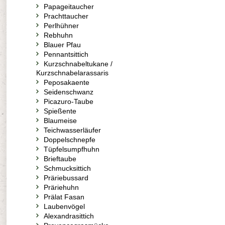
Papageitaucher
Prachttaucher
Perlhühner
Rebhuhn
Blauer Pfau
Pennantsittich
Kurzschnabeltukane /
Kurzschnabelarassaris
Peposakaente
Seidenschwanz
Picazuro-Taube
Spießente
Blaumeise
Teichwasserläufer
Doppelschnepfe
Tüpfelsumpfhuhn
Brieftaube
Schmucksittich
Präriebussard
Präriehuhn
Prälat Fasan
Laubenvögel
Alexandrasittich