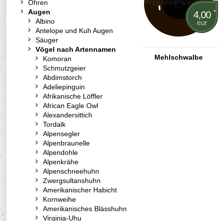
Ohren
Augen
*
4,00
Albino
eur
Antelope und Kuh Augen
Säuger
Vögel nach Artennamen
Mehlschwalbe
Komoran
Schmutzgeier
Abdimstorch
Adeliepinguin
Afrikanische Löffler
African Eagle Owl
Alexandersittich
Tordalk
Alpensegler
Alpenbraunelle
Alpendohle
Alpenkrähe
Alpenschneehuhn
Zwergsultanshuhn
Amerikanischer Habicht
Kornweihe
Amerikanisches Blässhuhn
Virginia-Uhu