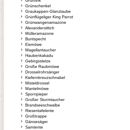
Grünfink
Grünschenkel
Graukappen-Glanztaube
Grünflügeliger King Parrot
Grünwangenamazone
Alexandersittich
Mülleramazone
Buntspecht
Eismöwe
Magellantaucher
Haubenkakadu
Gebirgsstelze
Große Raubmöwe
Drosselrohrsänger
Kiefernkreuzschnabel
Misteldrossel
Mantelmöwe
Spornpieper
Großer Sturmtaucher
Brandseeschwalbe
Riesentafelente
Großtrappe
Gänsesäger
Samtente