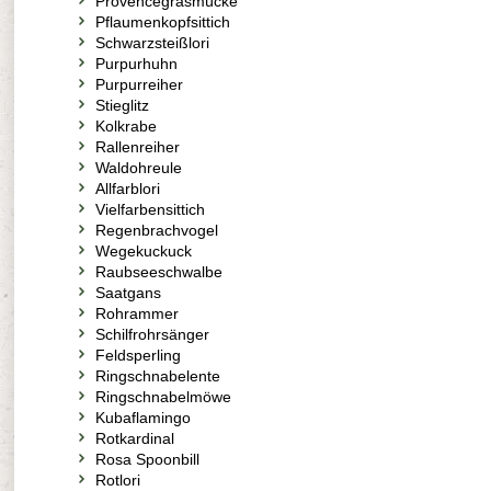
Provencegrasmücke
Pflaumenkopfsittich
Schwarzsteißlori
Purpurhuhn
Purpurreiher
Stieglitz
Kolkrabe
Rallenreiher
Waldohreule
Allfarblori
Vielfarbensittich
Regenbrachvogel
Wegekuckuck
Raubseeschwalbe
Saatgans
Rohrammer
Schilfrohrsänger
Feldsperling
Ringschnabelente
Ringschnabelmöwe
Kubaflamingo
Rotkardinal
Rosa Spoonbill
Rotlori