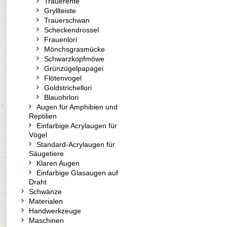
Trauerente
Gryllteiste
Trauerschwan
Scheckendrossel
Frauenlori
Mönchsgrasmücke
Schwarzkopfmöwe
Grünzügelpapagei
Flötenvogel
Goldstrichellori
Blauohrlori
Augen für Amphibien und
Reptilien
Einfarbige Acrylaugen für
Vögel
Standard-Acrylaugen für
Säugetiere
Klaren Augen
Einfarbige Glasaugen auf
Draht
Schwänze
Materialen
Handwerkzeuge
Maschinen