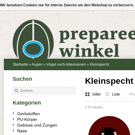
Wir benutzen Cookies nur für interne Zwecke um den Webshop zu verbessern. 
Startseite
»
Augen
»
Vögel nach Artennamen
»
Kleinspecht
Suchen
Kleinspecht
Gitter
Liste
Pro
Kategorien
3 Produkte
Gerbstoffen
PU-Körper
Gebisse und Zungen
Nase