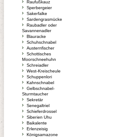
Raufußkauz
Sperbergeier
Sakerfalke
Sardengrasmücke
Raubadler oder
Savannenadler
Blauracke
Schuhschnabel
Austernfischer
Schottisches
Moorschneehuhn
Schreiadler
West-Kreischeule
Schuppenlori
Kahnschnabel
Gelbschnabel-
Sturmtaucher
Sekretär
Senegaltriel
Schieferdrossel
Siberien Uhu
Baikalente
Erlenzeisig
Königsamazone