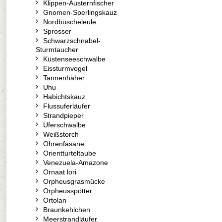
Klippen-Austernfischer
Gnomen-Sperlingskauz
Nordbüscheleule
Sprosser
Schwarzschnabel-
Sturmtaucher
Küstenseeschwalbe
Eissturmvogel
Tannenhäher
Uhu
Habichtskauz
Flussuferläufer
Strandpieper
Uferschwalbe
Weißstorch
Ohrenfasane
Orientturteltaube
Venezuela-Amazone
Ornaat lori
Orpheusgrasmücke
Orpheusspötter
Ortolan
Braunkehlchen
Meerstrandläufer