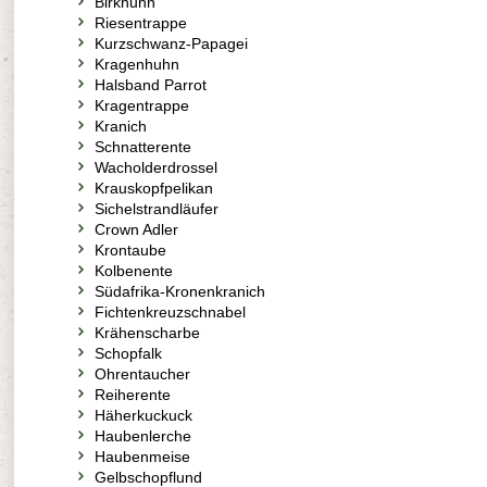
Birkhuhn
Riesentrappe
Kurzschwanz-Papagei
Kragenhuhn
Halsband Parrot
Kragentrappe
Kranich
Schnatterente
Wacholderdrossel
Krauskopfpelikan
Sichelstrandläufer
Crown Adler
Krontaube
Kolbenente
Südafrika-Kronenkranich
Fichtenkreuzschnabel
Krähenscharbe
Schopfalk
Ohrentaucher
Reiherente
Häherkuckuck
Haubenlerche
Haubenmeise
Gelbschopflund