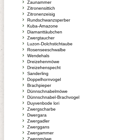
Zaunammer
Zitronensittich
Zitronenzeisig
Rundschwanzsperber
Kuba-Amazone
Diamanttäubchen
Zwergtaucher
Luzon-Dolchstichtaube
Rosenseeschwalbe
Wendehals
Dreizehenmöwe
Dreizehenspecht
Sanderling
Doppelhornvogel
Brachpieper
Dünnschnabelmöwe
Dünnschnabel-Brachvogel
Duyvenbode lori
Zwergscharbe
Dwergara
Zwergadler
Zwerggans
Zwergammer
Zwergmöwe