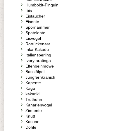
Humboldt-Pinguin
Ibis
Eistaucher
Eisente
Spornammer
Spatelente
Eisvogel
Rotrückenara
Inka-Kakadu
Italiensperling
Ivory aratinga
Elfenbeinmöwe
Basstölpel
Jungfernkranich
Kapente
Kagu
kakariki
Truthuhn
Kanarienvogel
Zimtente
Knutt
Kasuar
Dohle