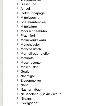
Blässhuhn
Amsel
Goldbugpapagei
Mittelspecht
Spatelraubmöwe
Mittelsäger
Moorschneehuhn
Prachtlori
Molukkenkakadu
Mönchsgeier
Mönchssittich
Mornellregenpfeifer
Motmots
Moschusente
Moschuslori
Gualori
Nachtigall
Ziegenmelker
Nandu
Nashornvögel
Neuseeland-Kuckuckskauz
Nilgans
Zwergsäger