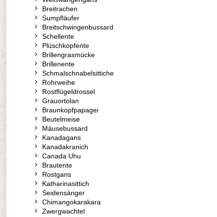
Breitrachen
Sumpfläufer
Breitschwingenbussard
Schellente
Plüschkopfente
Brillengrasmücke
Brillenente
Schmalschnabelsittiche
Rohrweihe
Rostflügeldrossel
Grauortolan
Braunkopfpapagei
Beutelmeise
Mäusebussard
Kanadagans
Kanadakranich
Canada Uhu
Brautente
Rostgans
Katharinasittich
Seidensänger
Chimangokarakara
Zwergwachtel