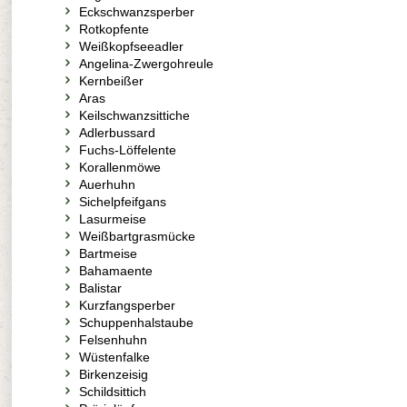
Eckschwanzsperber
Rotkopfente
Weißkopfseeadler
Angelina-Zwergohreule
Kernbeißer
Aras
Keilschwanzsittiche
Adlerbussard
Fuchs-Löffelente
Korallenmöwe
Auerhuhn
Sichelpfeifgans
Lasurmeise
Weißbartgrasmücke
Bartmeise
Bahamaente
Balistar
Kurzfangsperber
Schuppenhalstaube
Felsenhuhn
Wüstenfalke
Birkenzeisig
Schildsittich