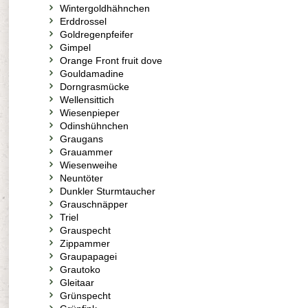
Wintergoldhähnchen
Erddrossel
Goldregenpfeifer
Gimpel
Orange Front fruit dove
Gouldamadine
Dorngrasmücke
Wellensittich
Wiesenpieper
Odinshühnchen
Graugans
Grauammer
Wiesenweihe
Neuntöter
Dunkler Sturmtaucher
Grauschnäpper
Triel
Grauspecht
Zippammer
Graupapagei
Grautoko
Gleitaar
Grünspecht