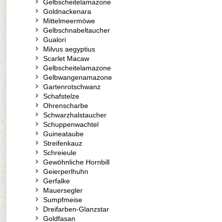
Gelbscheitelamazone
Goldnackenara
Mittelmeermöwe
Gelbschnabeltaucher
Gualori
Milvus aegyptius
Scarlet Macaw
Gelbscheitelamazone
Gelbwangenamazone
Gartenrotschwanz
Schafstelze
Ohrenscharbe
Schwarzhalstaucher
Schuppenwachtel
Guineataube
Streifenkauz
Schreieule
Gewöhnliche Hornbill
Geierperlhuhn
Gerfalke
Mauersegler
Sumpfmeise
Dreifarben-Glanzstar
Goldfasan