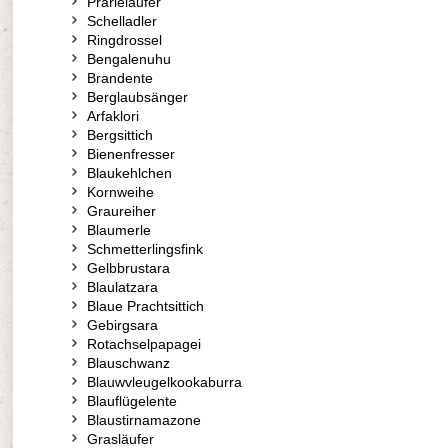
Prärieläufer
Schelladler
Ringdrossel
Bengalenuhu
Brandente
Berglaubsänger
Arfaklori
Bergsittich
Bienenfresser
Blaukehlchen
Kornweihe
Graureiher
Blaumerle
Schmetterlingsfink
Gelbbrustara
Blaulatzara
Blaue Prachtsittich
Gebirgsara
Rotachselpapagei
Blauschwanz
Blauwvleugelkookaburra
Blauflügelente
Blaustirnamazone
Grasläufer