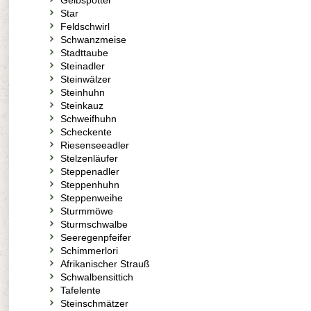
Gelbspötter
Star
Feldschwirl
Schwanzmeise
Stadttaube
Steinadler
Steinwälzer
Steinhuhn
Steinkauz
Schweifhuhn
Scheckente
Riesenseeadler
Stelzenläufer
Steppenadler
Steppenhuhn
Steppenweihe
Sturmmöwe
Sturmschwalbe
Seeregenpfeifer
Schimmerlori
Afrikanischer Strauß
Schwalbensittich
Tafelente
Steinschmätzer