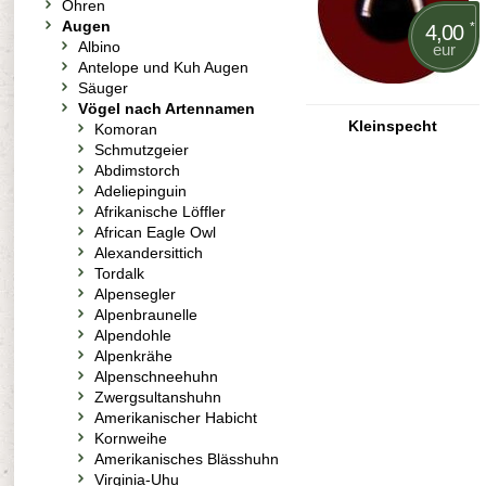
Ohren
Augen
*
4,00
Albino
eur
Antelope und Kuh Augen
Säuger
Vögel nach Artennamen
Kleinspecht
Komoran
Schmutzgeier
Abdimstorch
Adeliepinguin
Afrikanische Löffler
African Eagle Owl
Alexandersittich
Tordalk
Alpensegler
Alpenbraunelle
Alpendohle
Alpenkrähe
Alpenschneehuhn
Zwergsultanshuhn
Amerikanischer Habicht
Kornweihe
Amerikanisches Blässhuhn
Virginia-Uhu