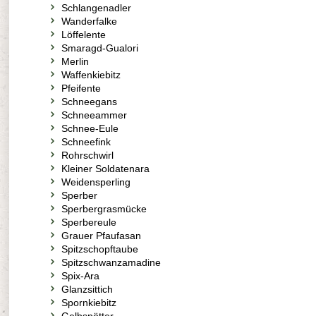
Schlangenadler
Wanderfalke
Löffelente
Smaragd-Gualori
Merlin
Waffenkiebitz
Pfeifente
Schneegans
Schneeammer
Schnee-Eule
Schneefink
Rohrschwirl
Kleiner Soldatenara
Weidensperling
Sperber
Sperbergrasmücke
Sperbereule
Grauer Pfaufasan
Spitzschopftaube
Spitzschwanzamadine
Spix-Ara
Glanzsittich
Spornkiebitz