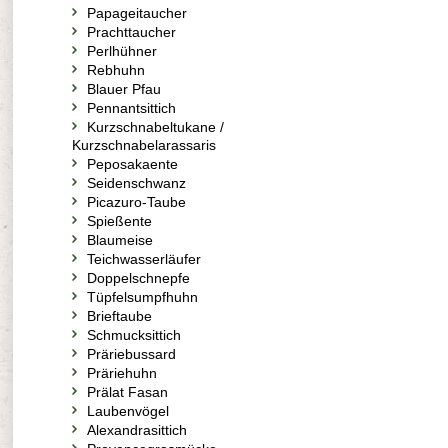
Papageitaucher
Prachttaucher
Perlhühner
Rebhuhn
Blauer Pfau
Pennantsittich
Kurzschnabeltukane /
Kurzschnabelarassaris
Peposakaente
Seidenschwanz
Picazuro-Taube
Spießente
Blaumeise
Teichwasserläufer
Doppelschnepfe
Tüpfelsumpfhuhn
Brieftaube
Schmucksittich
Präriebussard
Präriehuhn
Prälat Fasan
Laubenvögel
Alexandrasittich