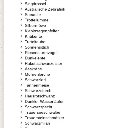
Singdrossel
Australische Zebrafink
Seeadler
Trottellumme
Silbermöwe
Kiebitzregenpfeifer
Knäkente
Turteltaube
Sonnensittich
Riesensturmvogel
Dunkelente
Rakettschwanzelster
Aaskrähe
Mohrenlerche
Schwarzlori
Tannenmeise
Schwarzstorch
Hausrotschwanz
Dunkler Wasserläufer
Schwarzspecht
Trauerseeschwalbe
Trauersteinschmätzer
Schwarzmilan