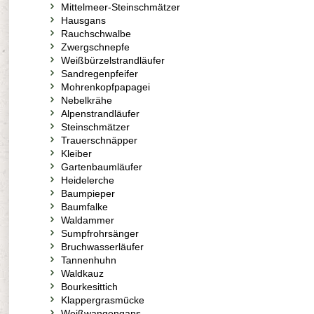
Mittelmeer-Steinschmätzer
Hausgans
Rauchschwalbe
Zwergschnepfe
Weißbürzelstrandläufer
Sandregenpfeifer
Mohrenkopfpapagei
Nebelkrähe
Alpenstrandläufer
Steinschmätzer
Trauerschnäpper
Kleiber
Gartenbaumläufer
Heidelerche
Baumpieper
Baumfalke
Waldammer
Sumpfrohrsänger
Bruchwasserläufer
Tannenhuhn
Waldkauz
Bourkesittich
Klappergrasmücke
Weißwangengans