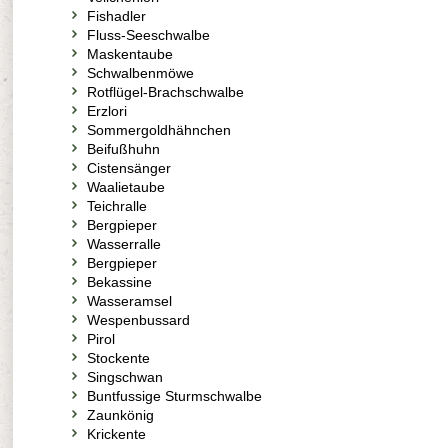
Fishadler
Fluss-Seeschwalbe
Maskentaube
Schwalbenmöwe
Rotflügel-Brachschwalbe
Erzlori
Sommergoldhähnchen
Beifußhuhn
Cistensänger
Waalietaube
Teichralle
Bergpieper
Wasserralle
Bergpieper
Bekassine
Wasseramsel
Wespenbussard
Pirol
Stockente
Singschwan
Buntfussige Sturmschwalbe
Zaunkönig
Krickente