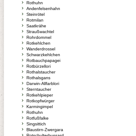
Rothuhn
Andenfelsenhahn
Steinrötel
Rotmilan
Saatkrähe
Straußwachtel
Rohrdommel
Rotkehlchen
Wanderdrossel
Schwarzkehlchen
Rotbauchpapagei
Rotbürzellori
Rothalstaucher
Rothalsgans
Darwin-Allfarblori
Sterntaucher
Rotkehlpieper
Rotkopfwürger
Karmingimpel
Rothuhn
Rotfußfalke
Singsittich
Blaustirn-Zwergara
Rotschulterbussard