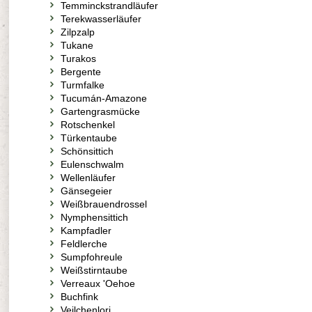
Temminckstrandläufer
Terekwasserläufer
Zilpzalp
Tukane
Turakos
Bergente
Turmfalke
Tucumán-Amazone
Gartengrasmücke
Rotschenkel
Türkentaube
Schönsittich
Eulenschwalm
Wellenläufer
Gänsegeier
Weißbrauendrossel
Nymphensittich
Kampfadler
Feldlerche
Sumpfohreule
Weißstirntaube
Verreaux 'Oehoe
Buchfink
Veilchenlori