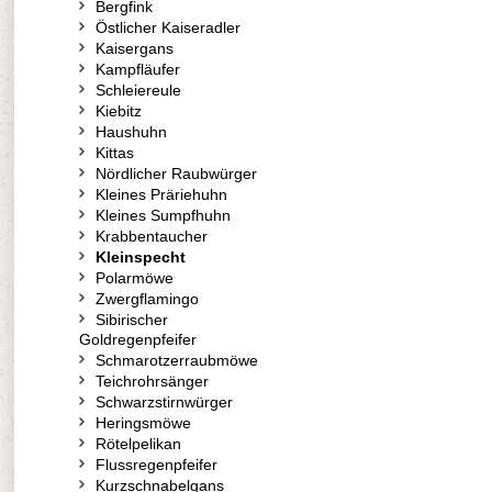
Bergfink
Östlicher Kaiseradler
Kaisergans
Kampfläufer
Schleiereule
Kiebitz
Haushuhn
Kittas
Nördlicher Raubwürger
Kleines Präriehuhn
Kleines Sumpfhuhn
Krabbentaucher
Kleinspecht
Polarmöwe
Zwergflamingo
Sibirischer
Goldregenpfeifer
Schmarotzerraubmöwe
Teichrohrsänger
Schwarzstirnwürger
Heringsmöwe
Rötelpelikan
Flussregenpfeifer
Kurzschnabelgans