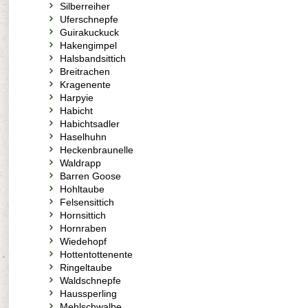
Silberreiher
Uferschnepfe
Guirakuckuck
Hakengimpel
Halsbandsittich
Breitrachen
Kragenente
Harpyie
Habicht
Habichtsadler
Haselhuhn
Heckenbraunelle
Waldrapp
Barren Goose
Hohltaube
Felsensittich
Hornsittich
Hornraben
Wiedehopf
Hottentottenente
Ringeltaube
Waldschnepfe
Haussperling
Mehlschwalbe