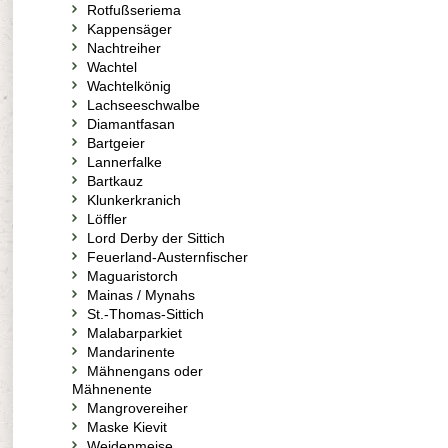
Rotfußseriema
Kappensäger
Nachtreiher
Wachtel
Wachtelkönig
Lachseeschwalbe
Diamantfasan
Bartgeier
Lannerfalke
Bartkauz
Klunkerkranich
Löffler
Lord Derby der Sittich
Feuerland-Austernfischer
Maguaristorch
Mainas / Mynahs
St.-Thomas-Sittich
Malabarparkiet
Mandarinente
Mähnengans oder
Mähnenente
Mangrovereiher
Maske Kievit
Weidenmeise