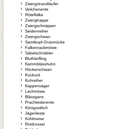
Zwergstrandläufer
Veilchenente
Rötelfalke
Zwergtrappe
Zwergschnäpper
Seidenreiher
Zwergschwan
Samtkopf-Grasmücke
Falkenraubmöwe
Säbelschnäbler
Bluthänfling
Kammblässhuhn
Höckerschwan
Kuckuck
Kuhreiher
Kappensäger
Lachmöwe
Blässgans
Prachteiderente
Königssittich
Jägerlieste
Kohlmeise
Rotdrossel