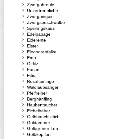
Zwergohreule
Unzertrennliche
Zwergpinguin
Zwergseeschwalbe
Sperlingskauz
Edelpapagei
Eiderente
Elster
Eleonorenfalke
Emu
Girlitz
Fasan
Fitis
Rosaflamingo
Waldlaubsänger
Pfeifreiher
Berghänfling
Haubentaucher
Eichelhäher
Gelbbauchsittich
Goldammer
Gelbgrüner Lori
Gelbkopflori