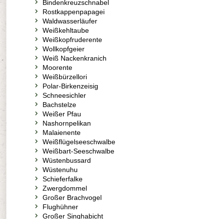
Bindenkreuzschnabel
Rostkappenpapagei
Waldwasserläufer
Weißkehltaube
Weißkopfruderente
Wollkopfgeier
Weiß Nackenkranich
Moorente
Weißbürzellori
Polar-Birkenzeisig
Schneesichler
Bachstelze
Weißer Pfau
Nashornpelikan
Malaienente
Weißflügelseeschwalbe
Weißbart-Seeschwalbe
Wüstenbussard
Wüstenuhu
Schieferfalke
Zwergdommel
Großer Brachvogel
Flughühner
Großer Singhabicht