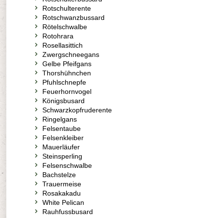
Rotschulterente
Rotschwanzbussard
Rötelschwalbe
Rotohrara
Rosellasittich
Zwergschneegans
Gelbe Pfeifgans
Thorshühnchen
Pfuhlschnepfe
Feuerhornvogel
Königsbusard
Schwarzkopfruderente
Ringelgans
Felsentaube
Felsenkleiber
Mauerläufer
Steinsperling
Felsenschwalbe
Bachstelze
Trauermeise
Rosakakadu
White Pelican
Rauhfussbusard