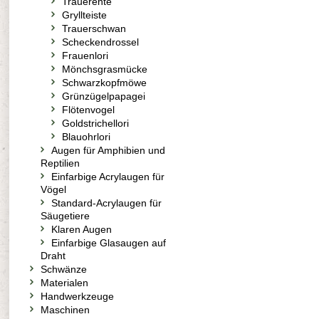
Trauerente
Gryllteiste
Trauerschwan
Scheckendrossel
Frauenlori
Mönchsgrasmücke
Schwarzkopfmöwe
Grünzügelpapagei
Flötenvogel
Goldstrichellori
Blauohrlori
Augen für Amphibien und
Reptilien
Einfarbige Acrylaugen für
Vögel
Standard-Acrylaugen für
Säugetiere
Klaren Augen
Einfarbige Glasaugen auf
Draht
Schwänze
Materialen
Handwerkzeuge
Maschinen