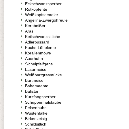
Eckschwanzsperber
Rotkopfente
Weißkopfseeadler
Angelina-Zwergohreule
Kernbeißer
Aras
Keilschwanzsittiche
Adlerbussard
Fuchs-Löffelente
Korallenmöwe
Auerhuhn
Sichelpfeifgans
Lasurmeise
Weißbartgrasmücke
Bartmeise
Bahamaente
Balistar
Kurzfangsperber
Schuppenhalstaube
Felsenhuhn
Wüstenfalke
Birkenzeisig
Schildsittich