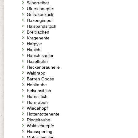
Silberreiher
Uferschnepfe
Guirakuckuck
Hakengimpel
Halsbandsittich
Breitrachen
Kragenente
Harpyie
Habicht
Habichtsadler
Haselhuhn
Heckenbraunelle
Waldrapp
Barren Goose
Hohltaube
Felsensittich
Hornsittich
Hornraben
Wiedehopf
Hottentottenente
Ringeltaube
Waldschnepfe
Haussperling
Mehlschwalbe