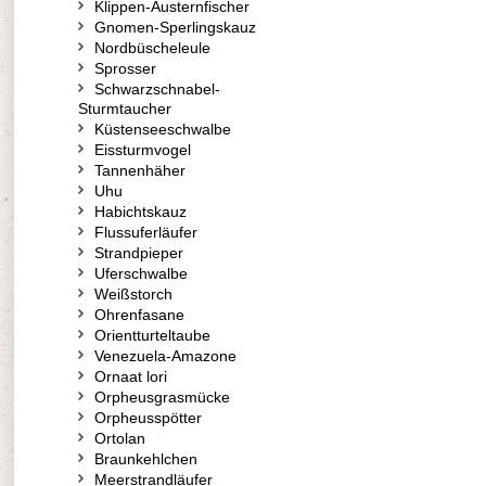
Klippen-Austernfischer
Gnomen-Sperlingskauz
Nordbüscheleule
Sprosser
Schwarzschnabel-
Sturmtaucher
Küstenseeschwalbe
Eissturmvogel
Tannenhäher
Uhu
Habichtskauz
Flussuferläufer
Strandpieper
Uferschwalbe
Weißstorch
Ohrenfasane
Orientturteltaube
Venezuela-Amazone
Ornaat lori
Orpheusgrasmücke
Orpheusspötter
Ortolan
Braunkehlchen
Meerstrandläufer