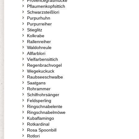
Provencegrasmücke
Pflaumenkopfsittich
Schwarzsteißlori
Purpurhuhn
Purpurreiher
Stieglitz
Kolkrabe
Rallenreiher
Waldohreule
Allfarblori
Vielfarbensittich
Regenbrachvogel
Wegekuckuck
Raubseeschwalbe
Saatgans
Rohrammer
Schilfrohrsänger
Feldsperling
Ringschnabelente
Ringschnabelmöwe
Kubaflamingo
Rotkardinal
Rosa Spoonbill
Rotlori