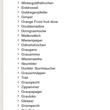
Wintergoldhähnchen
Erddrossel
Goldregenpfeifer
Gimpel
Orange Front fruit dove
Gouldamadine
Dorngrasmücke
Wellensittich
Wiesenpieper
Odinshühnchen
Graugans
Grauammer
Wiesenweihe
Neuntöter
Dunkler Sturmtaucher
Grauschnäpper
Triel
Grauspecht
Zippammer
Graupapagei
Grautoko
Gleitaar
Grünspecht