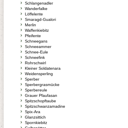
Schlangenadler
Wanderfalke
Löffelente
Smaragd-Gualori
Merlin
Waffenkiebitz
Pfeifente
Schneegans
Schneeammer
Schnee-Eule
Schneefink
Rohrschwirl
Kleiner Soldatenara
Weidensperling
Sperber
Sperbergrasmücke
Sperbereule
Grauer Pfaufasan
Spitzschopftaube
Spitzschwanzamadine
Spix-Ara
Glanzsittich
Spornkiebitz