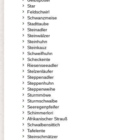
Gelbspötter
Star
Feldschwirl
Schwanzmeise
Stadttaube
Steinadler
Steinwälzer
Steinhuhn
Steinkauz
Schweifhuhn
Scheckente
Riesenseeadler
Stelzenläufer
Steppenadler
Steppenhuhn
Steppenweihe
Sturmmöwe
Sturmschwalbe
Seeregenpfeifer
Schimmerlori
Afrikanischer Strauß
Schwalbensittich
Tafelente
Steinschmätzer