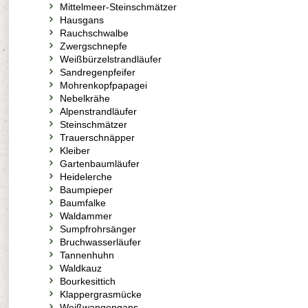
Mittelmeer-Steinschmätzer
Hausgans
Rauchschwalbe
Zwergschnepfe
Weißbürzelstrandläufer
Sandregenpfeifer
Mohrenkopfpapagei
Nebelkrähe
Alpenstrandläufer
Steinschmätzer
Trauerschnäpper
Kleiber
Gartenbaumläufer
Heidelerche
Baumpieper
Baumfalke
Waldammer
Sumpfrohrsänger
Bruchwasserläufer
Tannenhuhn
Waldkauz
Bourkesittich
Klappergrasmücke
Weißwangengans