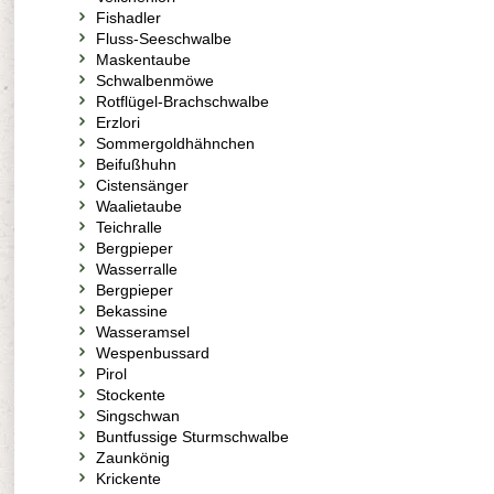
Fishadler
Fluss-Seeschwalbe
Maskentaube
Schwalbenmöwe
Rotflügel-Brachschwalbe
Erzlori
Sommergoldhähnchen
Beifußhuhn
Cistensänger
Waalietaube
Teichralle
Bergpieper
Wasserralle
Bergpieper
Bekassine
Wasseramsel
Wespenbussard
Pirol
Stockente
Singschwan
Buntfussige Sturmschwalbe
Zaunkönig
Krickente