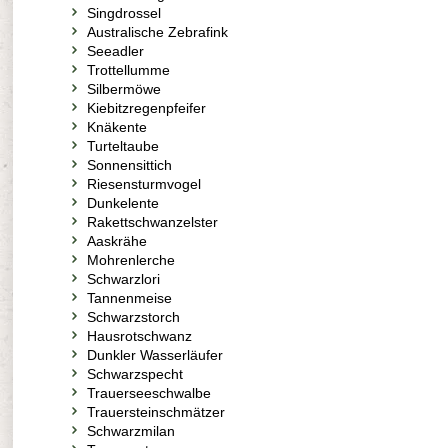
Singdrossel
Australische Zebrafink
Seeadler
Trottellumme
Silbermöwe
Kiebitzregenpfeifer
Knäkente
Turteltaube
Sonnensittich
Riesensturmvogel
Dunkelente
Rakettschwanzelster
Aaskrähe
Mohrenlerche
Schwarzlori
Tannenmeise
Schwarzstorch
Hausrotschwanz
Dunkler Wasserläufer
Schwarzspecht
Trauerseeschwalbe
Trauersteinschmätzer
Schwarzmilan