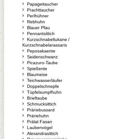
Papageitaucher
Prachttaucher
Perlhühner
Rebhuhn
Blauer Pfau
Pennantsittich
Kurzschnabeltukane /
Kurzschnabelarassaris
Peposakaente
Seidenschwanz
Picazuro-Taube
Spießente
Blaumeise
Teichwasserläufer
Doppelschnepfe
Tüpfelsumpfhuhn
Brieftaube
Schmucksittich
Präriebussard
Präriehuhn
Prälat Fasan
Laubenvögel
Alexandrasittich