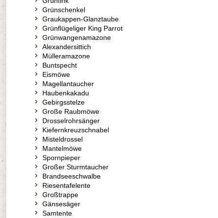
Grünfink
Grünschenkel
Graukappen-Glanztaube
Grünflügeliger King Parrot
Grünwangenamazone
Alexandersittich
Mülleramazone
Buntspecht
Eismöwe
Magellantaucher
Haubenkakadu
Gebirgsstelze
Große Raubmöwe
Drosselrohrsänger
Kiefernkreuzschnabel
Misteldrossel
Mantelmöwe
Spornpieper
Großer Sturmtaucher
Brandseeschwalbe
Riesentafelente
Großtrappe
Gänsesäger
Samtente