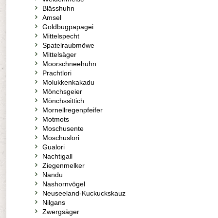
Blässhuhn
Amsel
Goldbugpapagei
Mittelspecht
Spatelraubmöwe
Mittelsäger
Moorschneehuhn
Prachtlori
Molukkenkakadu
Mönchsgeier
Mönchssittich
Mornellregenpfeifer
Motmots
Moschusente
Moschuslori
Gualori
Nachtigall
Ziegenmelker
Nandu
Nashornvögel
Neuseeland-Kuckuckskauz
Nilgans
Zwergsäger