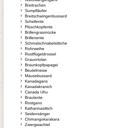
Breitrachen
Sumpfläufer
Breitschwingenbussard
Schellente
Plüschkopfente
Brillengrasmücke
Brillenente
Schmalschnabelsittiche
Rohrweihe
Rostflügeldrossel
Grauortolan
Braunkopfpapagei
Beutelmeise
Mäusebussard
Kanadagans
Kanadakranich
Canada Uhu
Brautente
Rostgans
Katharinasittich
Seidensänger
Chimangokarakara
Zwergwachtel