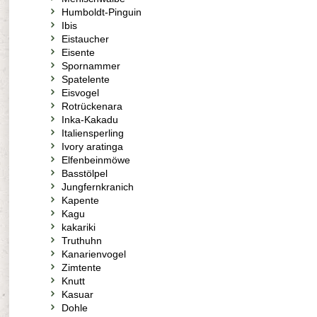
Humboldt-Pinguin
Ibis
Eistaucher
Eisente
Spornammer
Spatelente
Eisvogel
Rotrückenara
Inka-Kakadu
Italiensperling
Ivory aratinga
Elfenbeinmöwe
Basstölpel
Jungfernkranich
Kapente
Kagu
kakariki
Truthuhn
Kanarienvogel
Zimtente
Knutt
Kasuar
Dohle