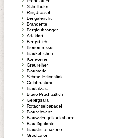
Prärieläufer
Schelladler
Ringdrossel
Bengalenuhu
Brandente
Berglaubsänger
Arfaklori
Bergsittich
Bienenfresser
Blaukehlchen
Kornweihe
Graureiher
Blaumerle
Schmetterlingsfink
Gelbbrustara
Blaulatzara
Blaue Prachtsittich
Gebirgsara
Rotachselpapagei
Blauschwanz
Blauwvleugelkookaburra
Blauflügelente
Blaustirnamazone
Grasläufer