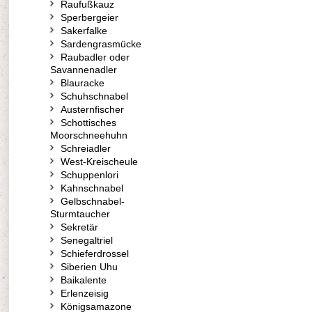
Raufußkauz
Sperbergeier
Sakerfalke
Sardengrasmücke
Raubadler oder
Savannenadler
Blauracke
Schuhschnabel
Austernfischer
Schottisches
Moorschneehuhn
Schreiadler
West-Kreischeule
Schuppenlori
Kahnschnabel
Gelbschnabel-
Sturmtaucher
Sekretär
Senegaltriel
Schieferdrossel
Siberien Uhu
Baikalente
Erlenzeisig
Königsamazone