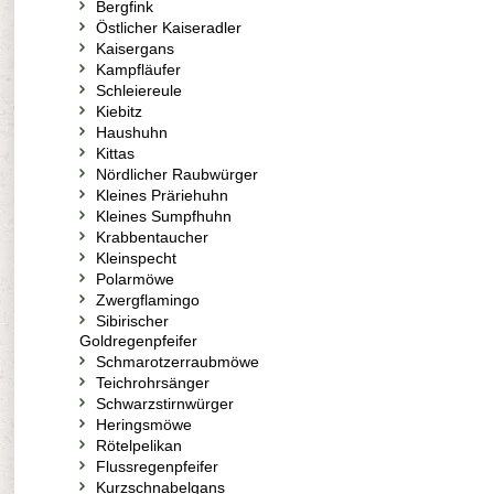
Bergfink
Östlicher Kaiseradler
Kaisergans
Kampfläufer
Schleiereule
Kiebitz
Haushuhn
Kittas
Nördlicher Raubwürger
Kleines Präriehuhn
Kleines Sumpfhuhn
Krabbentaucher
Kleinspecht
Polarmöwe
Zwergflamingo
Sibirischer
Goldregenpfeifer
Schmarotzerraubmöwe
Teichrohrsänger
Schwarzstirnwürger
Heringsmöwe
Rötelpelikan
Flussregenpfeifer
Kurzschnabelgans