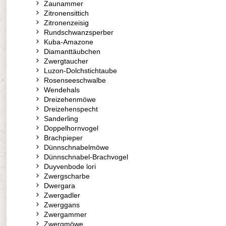
Zaunammer
Zitronensittich
Zitronenzeisig
Rundschwanzsperber
Kuba-Amazone
Diamanttäubchen
Zwergtaucher
Luzon-Dolchstichtaube
Rosenseeschwalbe
Wendehals
Dreizehenmöwe
Dreizehenspecht
Sanderling
Doppelhornvogel
Brachpieper
Dünnschnabelmöwe
Dünnschnabel-Brachvogel
Duyvenbode lori
Zwergscharbe
Dwergara
Zwergadler
Zwerggans
Zwergammer
Zwergmöwe