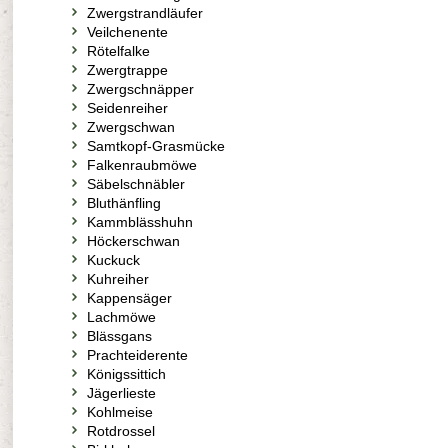
Zwergstrandläufer
Veilchenente
Rötelfalke
Zwergtrappe
Zwergschnäpper
Seidenreiher
Zwergschwan
Samtkopf-Grasmücke
Falkenraubmöwe
Säbelschnäbler
Bluthänfling
Kammblässhuhn
Höckerschwan
Kuckuck
Kuhreiher
Kappensäger
Lachmöwe
Blässgans
Prachteiderente
Königssittich
Jägerlieste
Kohlmeise
Rotdrossel