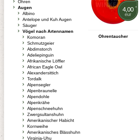
Ohren
Augen
*
4,00
Albino
eur
Antelope und Kuh Augen
Säuger
Vögel nach Artennamen
Ohrentaucher
Komoran
Schmutzgeier
Abdimstorch
Adeliepinguin
Afrikanische Löffler
African Eagle Owl
Alexandersittich
Tordalk
Alpensegler
Alpenbraunelle
Alpendohle
Alpenkrähe
Alpenschneehuhn
Zwergsultanshuhn
Amerikanischer Habicht
Kornweihe
Amerikanisches Blässhuhn
Virginia-Uhu