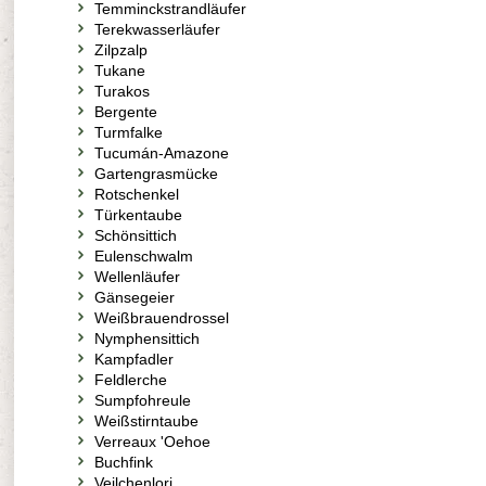
Temminckstrandläufer
Terekwasserläufer
Zilpzalp
Tukane
Turakos
Bergente
Turmfalke
Tucumán-Amazone
Gartengrasmücke
Rotschenkel
Türkentaube
Schönsittich
Eulenschwalm
Wellenläufer
Gänsegeier
Weißbrauendrossel
Nymphensittich
Kampfadler
Feldlerche
Sumpfohreule
Weißstirntaube
Verreaux 'Oehoe
Buchfink
Veilchenlori