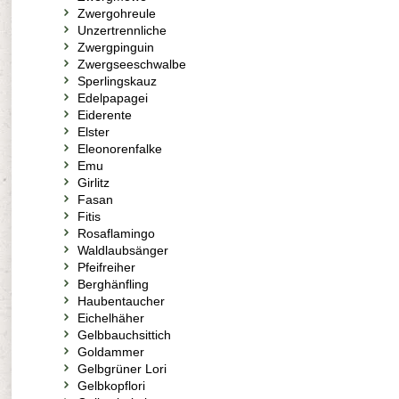
Zwergohreule
Unzertrennliche
Zwergpinguin
Zwergseeschwalbe
Sperlingskauz
Edelpapagei
Eiderente
Elster
Eleonorenfalke
Emu
Girlitz
Fasan
Fitis
Rosaflamingo
Waldlaubsänger
Pfeifreiher
Berghänfling
Haubentaucher
Eichelhäher
Gelbbauchsittich
Goldammer
Gelbgrüner Lori
Gelbkopflori