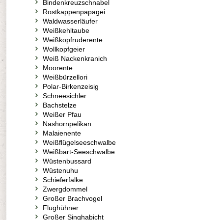
Bindenkreuzschnabel
Rostkappenpapagei
Waldwasserläufer
Weißkehltaube
Weißkopfruderente
Wollkopfgeier
Weiß Nackenkranich
Moorente
Weißbürzellori
Polar-Birkenzeisig
Schneesichler
Bachstelze
Weißer Pfau
Nashornpelikan
Malaienente
Weißflügelseeschwalbe
Weißbart-Seeschwalbe
Wüstenbussard
Wüstenuhu
Schieferfalke
Zwergdommel
Großer Brachvogel
Flughühner
Großer Singhabicht