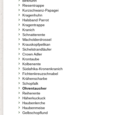
Birkhuhn
Riesentrappe
Kurzschwanz-Papagei
Kragenhuhn
Halsband Parrot
Kragentrappe
Kranich
Schnatterente
Wacholderdrossel
Krauskopfpelikan
Sichelstrandläufer
Crown Adler
Krontaube
Kolbenente
Südafrika-Kronenkranich
Fichtenkreuzschnabel
Krähenscharbe
Schopfalk
Ohrentaucher
Reiherente
Häherkuckuck
Haubenlerche
Haubenmeise
Gelbschopflund