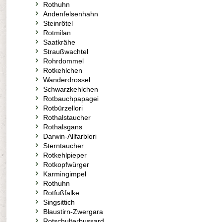
Rothuhn
Andenfelsenhahn
Steinrötel
Rotmilan
Saatkrähe
Straußwachtel
Rohrdommel
Rotkehlchen
Wanderdrossel
Schwarzkehlchen
Rotbauchpapagei
Rotbürzellori
Rothalstaucher
Rothalsgans
Darwin-Allfarblori
Sterntaucher
Rotkehlpieper
Rotkopfwürger
Karmingimpel
Rothuhn
Rotfußfalke
Singsittich
Blaustirn-Zwergara
Rotschulterbussard