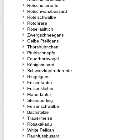
Rotschulterente
Rotschwanzbussard
Rötelschwalbe
Rotohrara
Rosellasittich
Zwergschneegans
Gelbe Pfeifgans
Thorshühnchen
Pfuhlschnepfe
Feuerhornvogel
Königsbusard
Schwarzkopfruderente
Ringelgans
Felsentaube
Felsenkleiber
Mauerläufer
Steinsperling
Felsenschwalbe
Bachstelze
Trauermeise
Rosakakadu
White Pelican
Rauhfussbusard