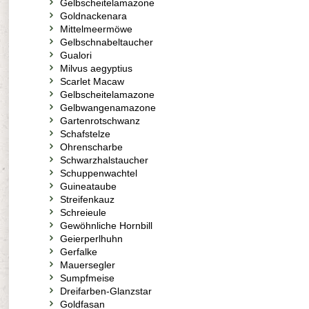
Gelbscheitelamazone
Goldnackenara
Mittelmeermöwe
Gelbschnabeltaucher
Gualori
Milvus aegyptius
Scarlet Macaw
Gelbscheitelamazone
Gelbwangenamazone
Gartenrotschwanz
Schafstelze
Ohrenscharbe
Schwarzhalstaucher
Schuppenwachtel
Guineataube
Streifenkauz
Schreieule
Gewöhnliche Hornbill
Geierperlhuhn
Gerfalke
Mauersegler
Sumpfmeise
Dreifarben-Glanzstar
Goldfasan