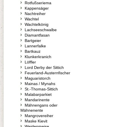
Rotfußseriema
Kappensäger
Nachtreiher
Wachtel
Wachtelkönig
Lachseeschwalbe
Diamantfasan
Bartgeier
Lannerfalke
Bartkauz
Klunkerkranich
Löffler
Lord Derby der Sittich
Feuerland-Austernfischer
Maguaristorch
Mainas / Mynahs
St.-Thomas-Sittich
Malabarparkiet
Mandarinente
Mähnengans oder
Mähnenente
Mangrovereiher
Maske Kievit
Weidenmeise