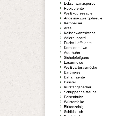
Eckschwanzsperber
Rotkopfente
Weißkopfseeadler
Angelina-Zwergohreule
Kernbeißer
Aras
Keilschwanzsittiche
Adlerbussard
Fuchs-Löffelente
Korallenmöwe
Auerhuhn
Sichelpfeifgans
Lasurmeise
Weißbartgrasmücke
Bartmeise
Bahamaente
Balistar
Kurzfangsperber
Schuppenhalstaube
Felsenhuhn
Wüstenfalke
Birkenzeisig
Schildsittich