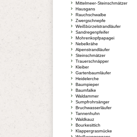
Mittelmeer-Steinschmätzer
Hausgans
Rauchschwalbe
Zwergschnepfe
Weißbürzelstrandläufer
Sandregenpfeifer
Mohrenkopfpapagei
Nebelkrähe
Alpenstrandläufer
Steinschmätzer
Trauerschnäpper
Kleiber
Gartenbaumläufer
Heidelerche
Baumpieper
Baumfalke
Waldammer
Sumpfrohrsänger
Bruchwasserläufer
Tannenhuhn
Waldkauz
Bourkesittich
Klappergrasmücke
Weißwangengans