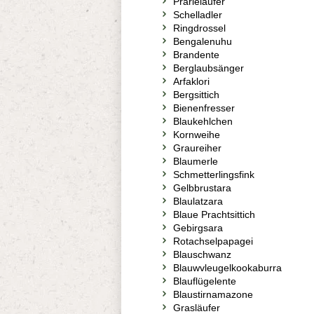
Prärieläufer
Schelladler
Ringdrossel
Bengalenuhu
Brandente
Berglaubsänger
Arfaklori
Bergsittich
Bienenfresser
Blaukehlchen
Kornweihe
Graureiher
Blaumerle
Schmetterlingsfink
Gelbbrustara
Blaulatzara
Blaue Prachtsittich
Gebirgsara
Rotachselpapagei
Blauschwanz
Blauwvleugelkookaburra
Blauflügelente
Blaustirnamazone
Grasläufer