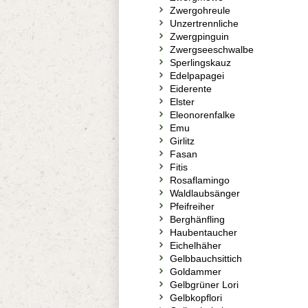
Zwergohreule
Unzertrennliche
Zwergpinguin
Zwergseeschwalbe
Sperlingskauz
Edelpapagei
Eiderente
Elster
Eleonorenfalke
Emu
Girlitz
Fasan
Fitis
Rosaflamingo
Waldlaubsänger
Pfeifreiher
Berghänfling
Haubentaucher
Eichelhäher
Gelbbauchsittich
Goldammer
Gelbgrüner Lori
Gelbkopflori