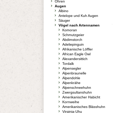
Ohren
Augen
Albino
Antelope und Kuh Augen
Säuger
Vögel nach Artennamen
Komoran
Schmutzgeier
Abdimstorch
Adeliepinguin
Afrikanische Löffler
African Eagle Owl
Alexandersittich
Tordalk
Alpensegler
Alpenbraunelle
Alpendohle
Alpenkrähe
Alpenschneehuhn
Zwergsultanshuhn
Amerikanischer Habicht
Kornweihe
Amerikanisches Blässhuhn
Virginia-Uhu