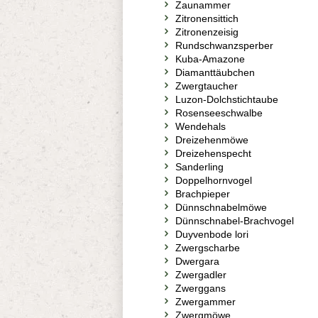
Zaunammer
Zitronensittich
Zitronenzeisig
Rundschwanzsperber
Kuba-Amazone
Diamanttäubchen
Zwergtaucher
Luzon-Dolchstichtaube
Rosenseeschwalbe
Wendehals
Dreizehenmöwe
Dreizehenspecht
Sanderling
Doppelhornvogel
Brachpieper
Dünnschnabelmöwe
Dünnschnabel-Brachvogel
Duyvenbode lori
Zwergscharbe
Dwergara
Zwergadler
Zwerggans
Zwergammer
Zwergmöwe