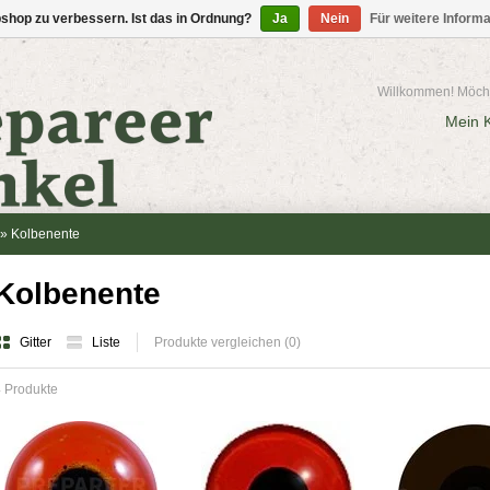
shop zu verbessern. Ist das in Ordnung?
Ja
Nein
Für weitere Inform
Willkommen! Möcht
Mein 
»
Kolbenente
Kolbenente
Gitter
Liste
Produkte vergleichen (0)
 Produkte