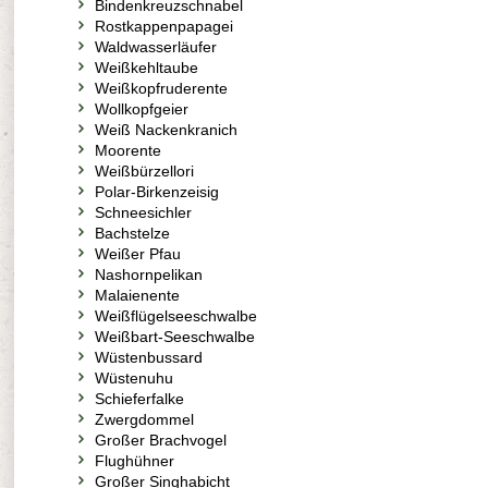
Bindenkreuzschnabel
Rostkappenpapagei
Waldwasserläufer
Weißkehltaube
Weißkopfruderente
Wollkopfgeier
Weiß Nackenkranich
Moorente
Weißbürzellori
Polar-Birkenzeisig
Schneesichler
Bachstelze
Weißer Pfau
Nashornpelikan
Malaienente
Weißflügelseeschwalbe
Weißbart-Seeschwalbe
Wüstenbussard
Wüstenuhu
Schieferfalke
Zwergdommel
Großer Brachvogel
Flughühner
Großer Singhabicht