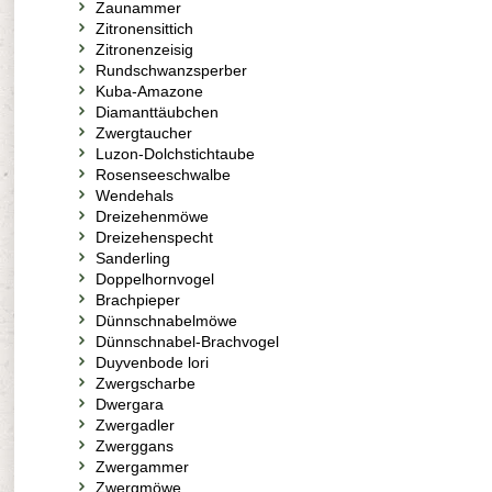
Zaunammer
Zitronensittich
Zitronenzeisig
Rundschwanzsperber
Kuba-Amazone
Diamanttäubchen
Zwergtaucher
Luzon-Dolchstichtaube
Rosenseeschwalbe
Wendehals
Dreizehenmöwe
Dreizehenspecht
Sanderling
Doppelhornvogel
Brachpieper
Dünnschnabelmöwe
Dünnschnabel-Brachvogel
Duyvenbode lori
Zwergscharbe
Dwergara
Zwergadler
Zwerggans
Zwergammer
Zwergmöwe