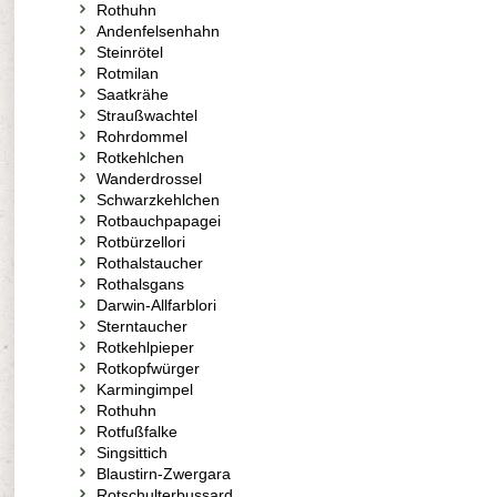
Rothuhn
Andenfelsenhahn
Steinrötel
Rotmilan
Saatkrähe
Straußwachtel
Rohrdommel
Rotkehlchen
Wanderdrossel
Schwarzkehlchen
Rotbauchpapagei
Rotbürzellori
Rothalstaucher
Rothalsgans
Darwin-Allfarblori
Sterntaucher
Rotkehlpieper
Rotkopfwürger
Karmingimpel
Rothuhn
Rotfußfalke
Singsittich
Blaustirn-Zwergara
Rotschulterbussard