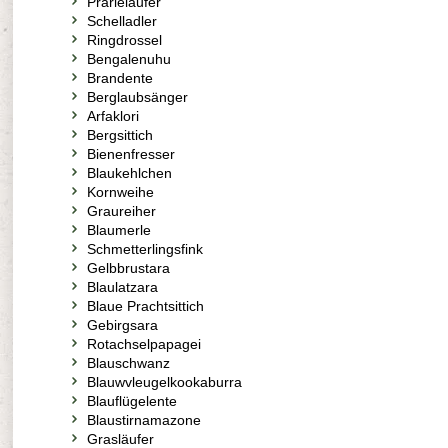
Prärieläufer
Schelladler
Ringdrossel
Bengalenuhu
Brandente
Berglaubsänger
Arfaklori
Bergsittich
Bienenfresser
Blaukehlchen
Kornweihe
Graureiher
Blaumerle
Schmetterlingsfink
Gelbbrustara
Blaulatzara
Blaue Prachtsittich
Gebirgsara
Rotachselpapagei
Blauschwanz
Blauwvleugelkookaburra
Blauflügelente
Blaustirnamazone
Grasläufer