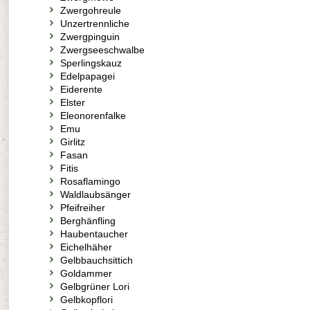
Zwergohreule
Unzertrennliche
Zwergpinguin
Zwergseeschwalbe
Sperlingskauz
Edelpapagei
Eiderente
Elster
Eleonorenfalke
Emu
Girlitz
Fasan
Fitis
Rosaflamingo
Waldlaubsänger
Pfeifreiher
Berghänfling
Haubentaucher
Eichelhäher
Gelbbauchsittich
Goldammer
Gelbgrüner Lori
Gelbkopflori