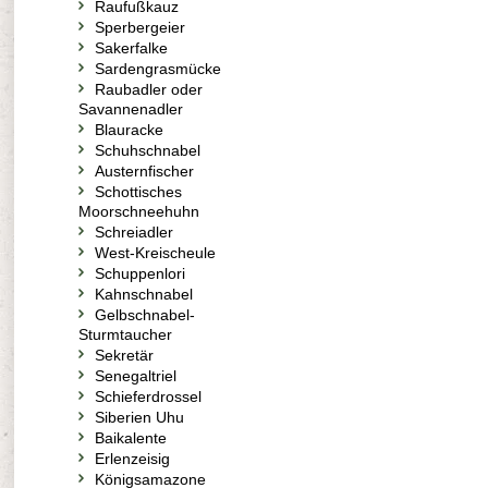
Raufußkauz
Sperbergeier
Sakerfalke
Sardengrasmücke
Raubadler oder
Savannenadler
Blauracke
Schuhschnabel
Austernfischer
Schottisches
Moorschneehuhn
Schreiadler
West-Kreischeule
Schuppenlori
Kahnschnabel
Gelbschnabel-
Sturmtaucher
Sekretär
Senegaltriel
Schieferdrossel
Siberien Uhu
Baikalente
Erlenzeisig
Königsamazone