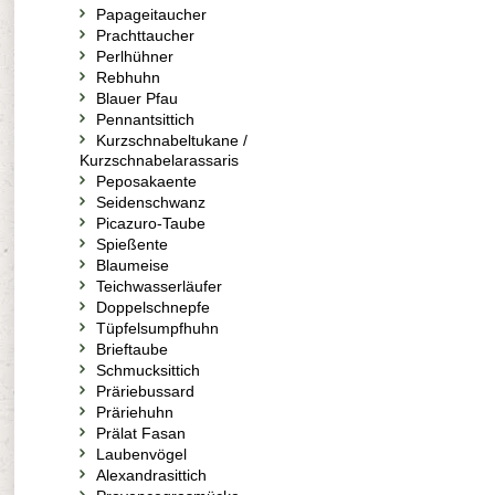
Papageitaucher
Prachttaucher
Perlhühner
Rebhuhn
Blauer Pfau
Pennantsittich
Kurzschnabeltukane /
Kurzschnabelarassaris
Peposakaente
Seidenschwanz
Picazuro-Taube
Spießente
Blaumeise
Teichwasserläufer
Doppelschnepfe
Tüpfelsumpfhuhn
Brieftaube
Schmucksittich
Präriebussard
Präriehuhn
Prälat Fasan
Laubenvögel
Alexandrasittich