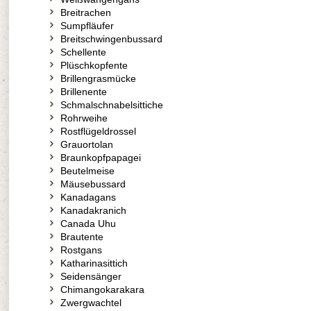
Breitrachen
Sumpfläufer
Breitschwingenbussard
Schellente
Plüschkopfente
Brillengrasmücke
Brillenente
Schmalschnabelsittiche
Rohrweihe
Rostflügeldrossel
Grauortolan
Braunkopfpapagei
Beutelmeise
Mäusebussard
Kanadagans
Kanadakranich
Canada Uhu
Brautente
Rostgans
Katharinasittich
Seidensänger
Chimangokarakara
Zwergwachtel