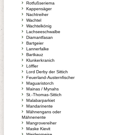
Rotfußseriema
Kappensäger
Nachtreiher
Wachtel
Wachtelkönig
Lachseeschwalbe
Diamantfasan
Bartgeier
Lannerfalke
Bartkauz
Klunkerkranich
Löffler
Lord Derby der Sittich
Feuerland-Austernfischer
Maguaristorch
Mainas / Mynahs
St.-Thomas-Sittich
Malabarparkiet
Mandarinente
Mähnengans oder
Mähnenente
Mangrovereiher
Maske Kievit
Weidenmeise