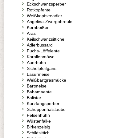
Eckschwanzsperber
Rotkopfente
Weißkopfseeadler
Angelina-Zwergohreule
Kernbeißer
Aras
Keilschwanzsittiche
Adlerbussard
Fuchs-Löffelente
Korallenmöwe
Auerhuhn
Sichelpfeifgans
Lasurmeise
Weißbartgrasmücke
Bartmeise
Bahamaente
Balistar
Kurzfangsperber
Schuppenhalstaube
Felsenhuhn
Wüstenfalke
Birkenzeisig
Schildsittich