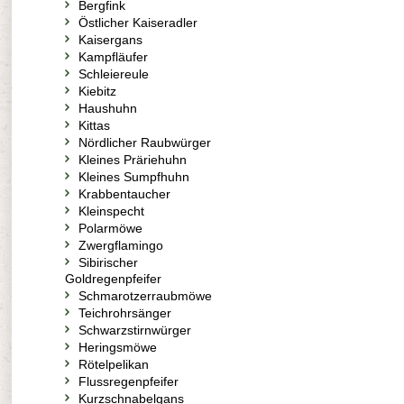
Bergfink
Östlicher Kaiseradler
Kaisergans
Kampfläufer
Schleiereule
Kiebitz
Haushuhn
Kittas
Nördlicher Raubwürger
Kleines Präriehuhn
Kleines Sumpfhuhn
Krabbentaucher
Kleinspecht
Polarmöwe
Zwergflamingo
Sibirischer
Goldregenpfeifer
Schmarotzerraubmöwe
Teichrohrsänger
Schwarzstirnwürger
Heringsmöwe
Rötelpelikan
Flussregenpfeifer
Kurzschnabelgans