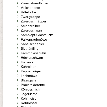
Zwergstrandläufer
Veilchenente
Rötelfalke
Zwergtrappe
Zwergschnäpper
Seidenreiher
Zwergschwan
Samtkopf-Grasmücke
Falkenraubmöwe
Säbelschnäbler
Bluthänfling
Kammblässhuhn
Höckerschwan
Kuckuck
Kuhreiher
Kappensäger
Lachmöwe
Blässgans
Prachteiderente
Königssittich
Jägerlieste
Kohlmeise
Rotdrossel