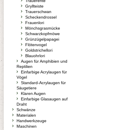
Trauerente
Gryllteiste
Trauerschwan
Scheckendrossel
Frauenlori
Mönchsgrasmücke
Schwarzkopfmöwe
Grünzügelpapagei
Flötenvogel
Goldstrichellori
Blauohrlori
Augen für Amphibien und
Reptilien
Einfarbige Acrylaugen für
Vögel
Standard-Acrylaugen für
Säugetiere
Klaren Augen
Einfarbige Glasaugen auf
Draht
Schwänze
Materialen
Handwerkzeuge
Maschinen