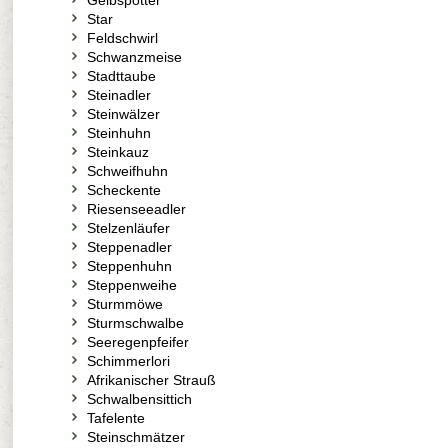
Gelbspötter
Star
Feldschwirl
Schwanzmeise
Stadttaube
Steinadler
Steinwälzer
Steinhuhn
Steinkauz
Schweifhuhn
Scheckente
Riesenseeadler
Stelzenläufer
Steppenadler
Steppenhuhn
Steppenweihe
Sturmmöwe
Sturmschwalbe
Seeregenpfeifer
Schimmerlori
Afrikanischer Strauß
Schwalbensittich
Tafelente
Steinschmätzer