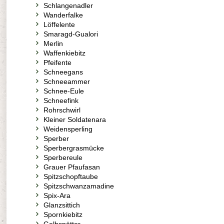
Schlangenadler
Wanderfalke
Löffelente
Smaragd-Gualori
Merlin
Waffenkiebitz
Pfeifente
Schneegans
Schneeammer
Schnee-Eule
Schneefink
Rohrschwirl
Kleiner Soldatenara
Weidensperling
Sperber
Sperbergrasmücke
Sperbereule
Grauer Pfaufasan
Spitzschopftaube
Spitzschwanzamadine
Spix-Ara
Glanzsittich
Spornkiebitz