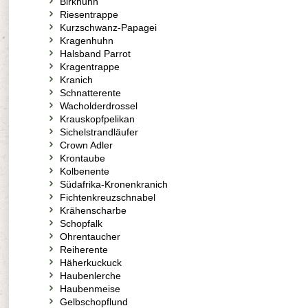
Birkhuhn
Riesentrappe
Kurzschwanz-Papagei
Kragenhuhn
Halsband Parrot
Kragentrappe
Kranich
Schnatterente
Wacholderdrossel
Krauskopfpelikan
Sichelstrandläufer
Crown Adler
Krontaube
Kolbenente
Südafrika-Kronenkranich
Fichtenkreuzschnabel
Krähenscharbe
Schopfalk
Ohrentaucher
Reiherente
Häherkuckuck
Haubenlerche
Haubenmeise
Gelbschopflund