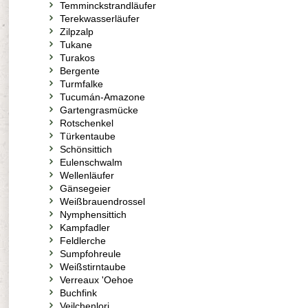
Temminckstrandläufer
Terekwasserläufer
Zilpzalp
Tukane
Turakos
Bergente
Turmfalke
Tucumán-Amazone
Gartengrasmücke
Rotschenkel
Türkentaube
Schönsittich
Eulenschwalm
Wellenläufer
Gänsegeier
Weißbrauendrossel
Nymphensittich
Kampfadler
Feldlerche
Sumpfohreule
Weißstirntaube
Verreaux 'Oehoe
Buchfink
Veilchenlori