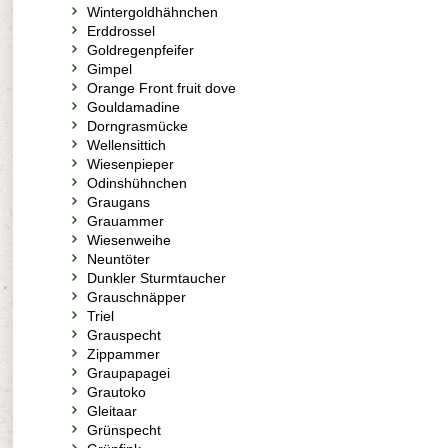
Wintergoldhähnchen
Erddrossel
Goldregenpfeifer
Gimpel
Orange Front fruit dove
Gouldamadine
Dorngrasmücke
Wellensittich
Wiesenpieper
Odinshühnchen
Graugans
Grauammer
Wiesenweihe
Neuntöter
Dunkler Sturmtaucher
Grauschnäpper
Triel
Grauspecht
Zippammer
Graupapagei
Grautoko
Gleitaar
Grünspecht