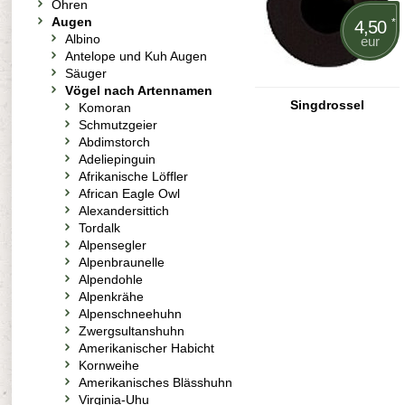
Ohren
Augen
*
4,50
Albino
eur
Antelope und Kuh Augen
Säuger
Vögel nach Artennamen
Singdrossel
Komoran
Schmutzgeier
Abdimstorch
Adeliepinguin
Afrikanische Löffler
African Eagle Owl
Alexandersittich
Tordalk
Alpensegler
Alpenbraunelle
Alpendohle
Alpenkrähe
Alpenschneehuhn
Zwergsultanshuhn
Amerikanischer Habicht
Kornweihe
Amerikanisches Blässhuhn
Virginia-Uhu