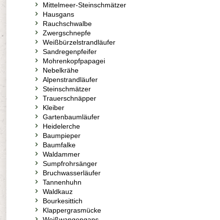
Mittelmeer-Steinschmätzer
Hausgans
Rauchschwalbe
Zwergschnepfe
Weißbürzelstrandläufer
Sandregenpfeifer
Mohrenkopfpapagei
Nebelkrähe
Alpenstrandläufer
Steinschmätzer
Trauerschnäpper
Kleiber
Gartenbaumläufer
Heidelerche
Baumpieper
Baumfalke
Waldammer
Sumpfrohrsänger
Bruchwasserläufer
Tannenhuhn
Waldkauz
Bourkesittich
Klappergrasmücke
Weißwangengans