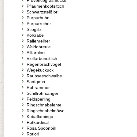
Provencegrasmücke
Pflaumenkopfsittich
Schwarzsteißlori
Purpurhuhn
Purpurreiher
Stieglitz
Kolkrabe
Rallenreiher
Waldohreule
Allfarblori
Vielfarbensittich
Regenbrachvogel
Wegekuckuck
Raubseeschwalbe
Saatgans
Rohrammer
Schilfrohrsänger
Feldsperling
Ringschnabelente
Ringschnabelmöwe
Kubaflamingo
Rotkardinal
Rosa Spoonbill
Rotlori