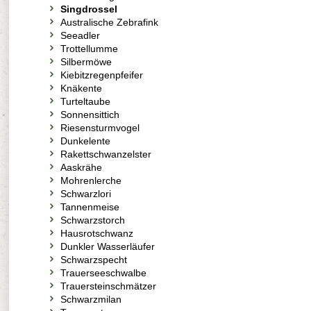
Singdrossel
Australische Zebrafink
Seeadler
Trottellumme
Silbermöwe
Kiebitzregenpfeifer
Knäkente
Turteltaube
Sonnensittich
Riesensturmvogel
Dunkelente
Rakettschwanzelster
Aaskrähe
Mohrenlerche
Schwarzlori
Tannenmeise
Schwarzstorch
Hausrotschwanz
Dunkler Wasserläufer
Schwarzspecht
Trauerseeschwalbe
Trauersteinschmätzer
Schwarzmilan