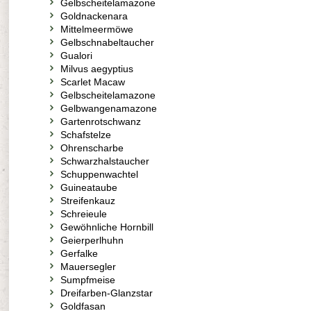
Gelbscheitelamazone
Goldnackenara
Mittelmeermöwe
Gelbschnabeltaucher
Gualori
Milvus aegyptius
Scarlet Macaw
Gelbscheitelamazone
Gelbwangenamazone
Gartenrotschwanz
Schafstelze
Ohrenscharbe
Schwarzhalstaucher
Schuppenwachtel
Guineataube
Streifenkauz
Schreieule
Gewöhnliche Hornbill
Geierperlhuhn
Gerfalke
Mauersegler
Sumpfmeise
Dreifarben-Glanzstar
Goldfasan