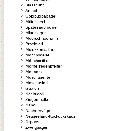
Blässhuhn
Amsel
Goldbugpapagei
Mittelspecht
Spatelraubmöwe
Mittelsäger
Moorschneehuhn
Prachtlori
Molukkenkakadu
Mönchsgeier
Mönchssittich
Mornellregenpfeifer
Motmots
Moschusente
Moschuslori
Gualori
Nachtigall
Ziegenmelker
Nandu
Nashornvögel
Neuseeland-Kuckuckskauz
Nilgans
Zwergsäger