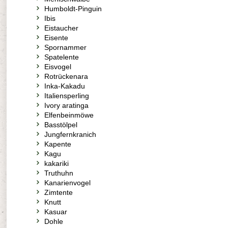
Humboldt-Pinguin
Ibis
Eistaucher
Eisente
Spornammer
Spatelente
Eisvogel
Rotrückenara
Inka-Kakadu
Italiensperling
Ivory aratinga
Elfenbeinmöwe
Basstölpel
Jungfernkranich
Kapente
Kagu
kakariki
Truthuhn
Kanarienvogel
Zimtente
Knutt
Kasuar
Dohle