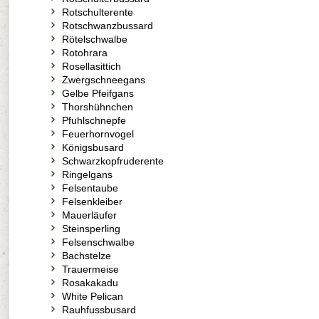
Rotschulterente
Rotschwanzbussard
Rötelschwalbe
Rotohrara
Rosellasittich
Zwergschneegans
Gelbe Pfeifgans
Thorshühnchen
Pfuhlschnepfe
Feuerhornvogel
Königsbusard
Schwarzkopfruderente
Ringelgans
Felsentaube
Felsenkleiber
Mauerläufer
Steinsperling
Felsenschwalbe
Bachstelze
Trauermeise
Rosakakadu
White Pelican
Rauhfussbusard