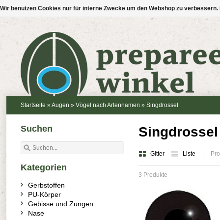
Wir benutzen Cookies nur für interne Zwecke um den Webshop zu verbessern. 
Startseite
»
Augen
»
Vögel nach Artennamen
»
Singdrossel
Suchen
Singdrossel
Gitter
Liste
Pro
Kategorien
3 Produkte
Gerbstoffen
PU-Körper
Gebisse und Zungen
Nase