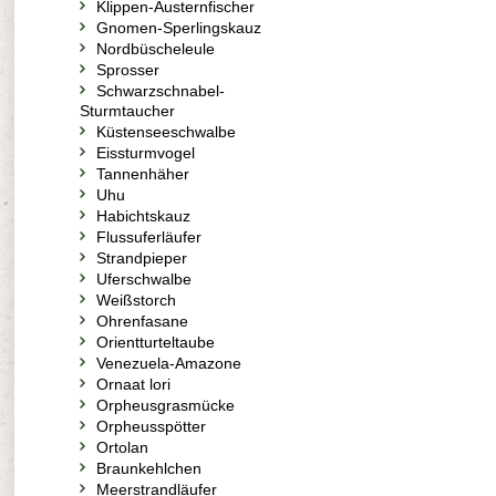
Klippen-Austernfischer
Gnomen-Sperlingskauz
Nordbüscheleule
Sprosser
Schwarzschnabel-
Sturmtaucher
Küstenseeschwalbe
Eissturmvogel
Tannenhäher
Uhu
Habichtskauz
Flussuferläufer
Strandpieper
Uferschwalbe
Weißstorch
Ohrenfasane
Orientturteltaube
Venezuela-Amazone
Ornaat lori
Orpheusgrasmücke
Orpheusspötter
Ortolan
Braunkehlchen
Meerstrandläufer