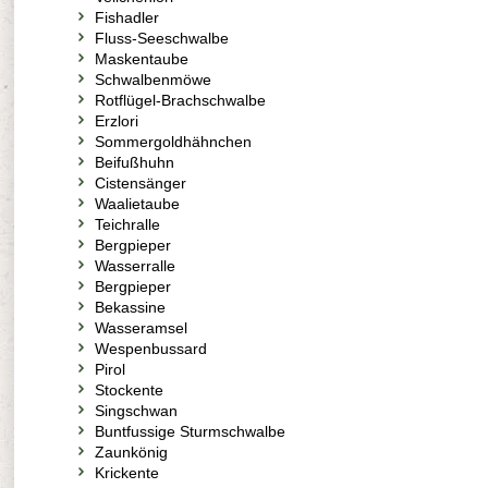
Fishadler
Fluss-Seeschwalbe
Maskentaube
Schwalbenmöwe
Rotflügel-Brachschwalbe
Erzlori
Sommergoldhähnchen
Beifußhuhn
Cistensänger
Waalietaube
Teichralle
Bergpieper
Wasserralle
Bergpieper
Bekassine
Wasseramsel
Wespenbussard
Pirol
Stockente
Singschwan
Buntfussige Sturmschwalbe
Zaunkönig
Krickente