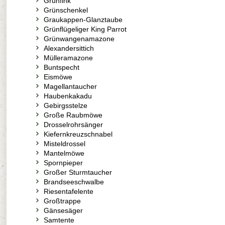
Grünfink
Grünschenkel
Graukappen-Glanztaube
Grünflügeliger King Parrot
Grünwangenamazone
Alexandersittich
Mülleramazone
Buntspecht
Eismöwe
Magellantaucher
Haubenkakadu
Gebirgsstelze
Große Raubmöwe
Drosselrohrsänger
Kiefernkreuzschnabel
Misteldrossel
Mantelmöwe
Spornpieper
Großer Sturmtaucher
Brandseeschwalbe
Riesentafelente
Großtrappe
Gänsesäger
Samtente