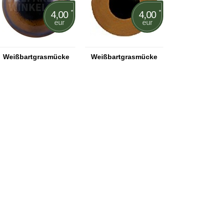
*
*
4,00
4,00
eur
eur
Weißbartgrasmücke
Weißbartgrasmücke