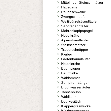
Mittelmeer-Steinschmätzer
Hausgans
Rauchschwalbe
Zwergschnepfe
Weißbürzelstrandläufer
Sandregenpfeifer
Mohrenkopfpapagei
Nebelkrähe
Alpenstrandläufer
Steinschmätzer
Trauerschnäpper
Kleiber
Gartenbaumläufer
Heidelerche
Baumpieper
Baumfalke
Waldammer
Sumpfrohrsänger
Bruchwasserläufer
Tannenhuhn
Waldkauz
Bourkesittich
Klappergrasmücke
Weißwangengans