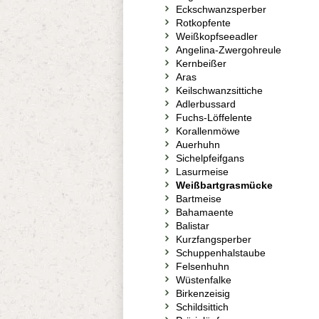
Eckschwanzsperber
Rotkopfente
Weißkopfseeadler
Angelina-Zwergohreule
Kernbeißer
Aras
Keilschwanzsittiche
Adlerbussard
Fuchs-Löffelente
Korallenmöwe
Auerhuhn
Sichelpfeifgans
Lasurmeise
Weißbartgrasmücke
Bartmeise
Bahamaente
Balistar
Kurzfangsperber
Schuppenhalstaube
Felsenhuhn
Wüstenfalke
Birkenzeisig
Schildsittich