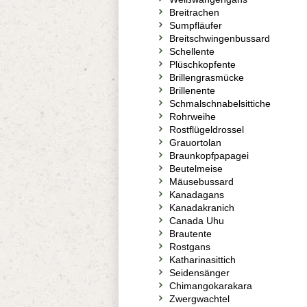
Breitrachen
Sumpfläufer
Breitschwingenbussard
Schellente
Plüschkopfente
Brillengrasmücke
Brillenente
Schmalschnabelsittiche
Rohrweihe
Rostflügeldrossel
Grauortolan
Braunkopfpapagei
Beutelmeise
Mäusebussard
Kanadagans
Kanadakranich
Canada Uhu
Brautente
Rostgans
Katharinasittich
Seidensänger
Chimangokarakara
Zwergwachtel