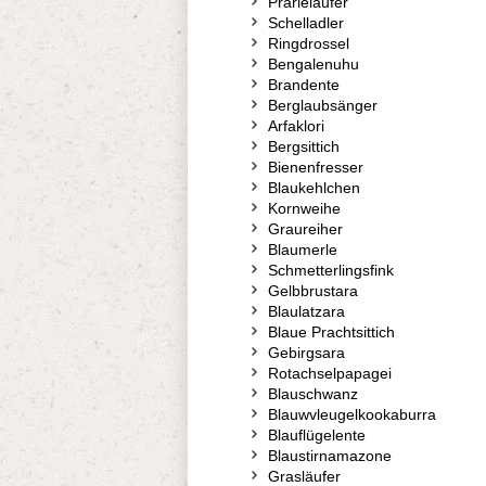
Prärieläufer
Schelladler
Ringdrossel
Bengalenuhu
Brandente
Berglaubsänger
Arfaklori
Bergsittich
Bienenfresser
Blaukehlchen
Kornweihe
Graureiher
Blaumerle
Schmetterlingsfink
Gelbbrustara
Blaulatzara
Blaue Prachtsittich
Gebirgsara
Rotachselpapagei
Blauschwanz
Blauwvleugelkookaburra
Blauflügelente
Blaustirnamazone
Grasläufer