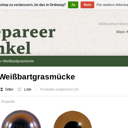
shop zu verbessern. Ist das in Ordnung?
Ja
Nein
Für weitere Inform
Willkommen! Möcht
Mein 
»
Weißbartgrasmücke
Weißbartgrasmücke
Gitter
Liste
Produkte vergleichen (0)
 Produkte