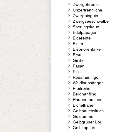
Zwergohreule
Unzertrennliche
Zwergpinguin
Zwergseeschwalbe
Sperlingskauz
Edelpapagei
Eiderente
Elster
Eleonorenfalke
Emu
Girlitz
Fasan
Fitis
Rosaflamingo
Waldlaubsänger
Pfeifreiher
Berghänfling
Haubentaucher
Eichelhäher
Gelbbauchsittich
Goldammer
Gelbgrüner Lori
Gelbkopflori