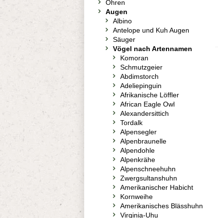
Ohren
Augen
Albino
Antelope und Kuh Augen
Säuger
Vögel nach Artennamen
Komoran
Schmutzgeier
Abdimstorch
Adeliepinguin
Afrikanische Löffler
African Eagle Owl
Alexandersittich
Tordalk
Alpensegler
Alpenbraunelle
Alpendohle
Alpenkrähe
Alpenschneehuhn
Zwergsultanshuhn
Amerikanischer Habicht
Kornweihe
Amerikanisches Blässhuhn
Virginia-Uhu