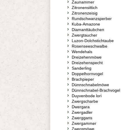
Zaunammer
Zitronensittich
Zitronenzeisig
Rundschwanzsperber
Kuba-Amazone
Diamanttäubchen
Zwergtaucher
Luzon-Dolchstichtaube
Rosenseeschwalbe
Wendehals
Dreizehenmöwe
Dreizehenspecht
Sanderling
Doppelhornvogel
Brachpieper
Dünnschnabelmöwe
Dünnschnabel-Brachvogel
Duyvenbode lori
Zwergscharbe
Dwergara
Zwergadler
Zwerggans
Zwergammer
Zwergmöwe