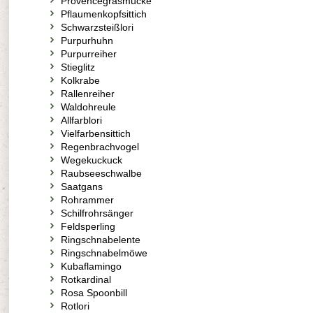
Provencegrasmücke
Pflaumenkopfsittich
Schwarzsteißlori
Purpurhuhn
Purpurreiher
Stieglitz
Kolkrabe
Rallenreiher
Waldohreule
Allfarblori
Vielfarbensittich
Regenbrachvogel
Wegekuckuck
Raubseeschwalbe
Saatgans
Rohrammer
Schilfrohrsänger
Feldsperling
Ringschnabelente
Ringschnabelmöwe
Kubaflamingo
Rotkardinal
Rosa Spoonbill
Rotlori