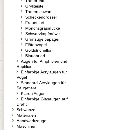
Trauerente
Gryllteiste
Trauerschwan
Scheckendrossel
Frauenlori
Mönchsgrasmücke
Schwarzkopfmöwe
Grünzügelpapagei
Flötenvogel
Goldstrichellori
Blauohrlori
Augen für Amphibien und
Reptilien
Einfarbige Acrylaugen für
Vögel
Standard-Acrylaugen für
Säugetiere
Klaren Augen
Einfarbige Glasaugen auf
Draht
Schwänze
Materialen
Handwerkzeuge
Maschinen