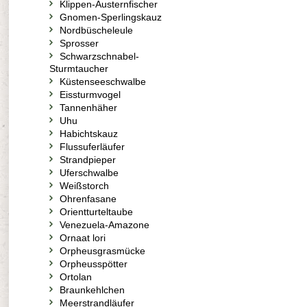
Klippen-Austernfischer
Gnomen-Sperlingskauz
Nordbüscheleule
Sprosser
Schwarzschnabel-
Sturmtaucher
Küstenseeschwalbe
Eissturmvogel
Tannenhäher
Uhu
Habichtskauz
Flussuferläufer
Strandpieper
Uferschwalbe
Weißstorch
Ohrenfasane
Orientturteltaube
Venezuela-Amazone
Ornaat lori
Orpheusgrasmücke
Orpheusspötter
Ortolan
Braunkehlchen
Meerstrandläufer