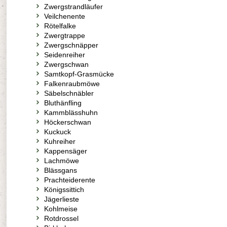
Zwergstrandläufer
Veilchenente
Rötelfalke
Zwergtrappe
Zwergschnäpper
Seidenreiher
Zwergschwan
Samtkopf-Grasmücke
Falkenraubmöwe
Säbelschnäbler
Bluthänfling
Kammblässhuhn
Höckerschwan
Kuckuck
Kuhreiher
Kappensäger
Lachmöwe
Blässgans
Prachteiderente
Königssittich
Jägerlieste
Kohlmeise
Rotdrossel