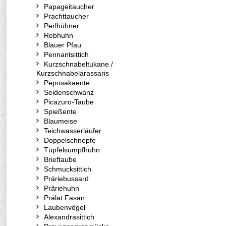
Papageitaucher
Prachttaucher
Perlhühner
Rebhuhn
Blauer Pfau
Pennantsittich
Kurzschnabeltukane /
Kurzschnabelarassaris
Peposakaente
Seidenschwanz
Picazuro-Taube
Spießente
Blaumeise
Teichwasserläufer
Doppelschnepfe
Tüpfelsumpfhuhn
Brieftaube
Schmucksittich
Präriebussard
Präriehuhn
Prälat Fasan
Laubenvögel
Alexandrasittich