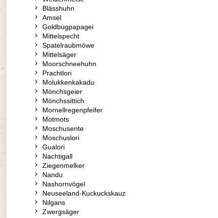
Blässhuhn
Amsel
Goldbugpapagei
Mittelspecht
Spatelraubmöwe
Mittelsäger
Moorschneehuhn
Prachtlori
Molukkenkakadu
Mönchsgeier
Mönchssittich
Mornellregenpfeifer
Motmots
Moschusente
Moschuslori
Gualori
Nachtigall
Ziegenmelker
Nandu
Nashornvögel
Neuseeland-Kuckuckskauz
Nilgans
Zwergsäger