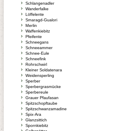
Schlangenadler
Wanderfalke
Löffelente
Smaragd-Gualori
Merlin
Waffenkiebitz
Pfeifente
Schneegans
Schneeammer
Schnee-Eule
Schneefink
Rohrschwirl
Kleiner Soldatenara
Weidensperling
Sperber
Sperbergrasmücke
Sperbereule
Grauer Pfaufasan
Spitzschopftaube
Spitzschwanzamadine
Spix-Ara
Glanzsittich
Spornkiebitz