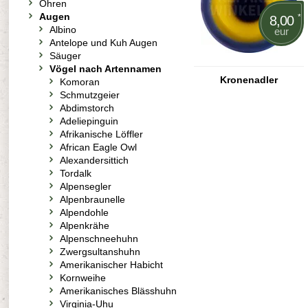
Ohren
Augen
*
8,00
Albino
eur
Antelope und Kuh Augen
Säuger
Vögel nach Artennamen
Kronenadler
Komoran
Schmutzgeier
Abdimstorch
Adeliepinguin
Afrikanische Löffler
African Eagle Owl
Alexandersittich
Tordalk
Alpensegler
Alpenbraunelle
Alpendohle
Alpenkrähe
Alpenschneehuhn
Zwergsultanshuhn
Amerikanischer Habicht
Kornweihe
Amerikanisches Blässhuhn
Virginia-Uhu