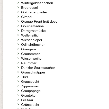
Wintergoldhähnchen
Erddrossel
Goldregenpfeifer
Gimpel
Orange Front fruit dove
Gouldamadine
Dorngrasmücke
Wellensittich
Wiesenpieper
Odinshühnchen
Graugans
Grauammer
Wiesenweihe
Neuntöter
Dunkler Sturmtaucher
Grauschnäpper
Triel
Grauspecht
Zippammer
Graupapagei
Grautoko
Gleitaar
Grünspecht