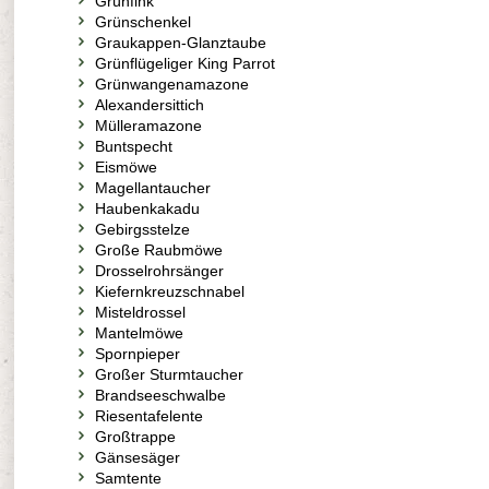
Grünfink
Grünschenkel
Graukappen-Glanztaube
Grünflügeliger King Parrot
Grünwangenamazone
Alexandersittich
Mülleramazone
Buntspecht
Eismöwe
Magellantaucher
Haubenkakadu
Gebirgsstelze
Große Raubmöwe
Drosselrohrsänger
Kiefernkreuzschnabel
Misteldrossel
Mantelmöwe
Spornpieper
Großer Sturmtaucher
Brandseeschwalbe
Riesentafelente
Großtrappe
Gänsesäger
Samtente