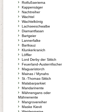
Rotfußseriema
Kappensäger
Nachtreiher
Wachtel
Wachtelkönig
Lachseeschwalbe
Diamantfasan
Bartgeier
Lannerfalke
Bartkauz
Klunkerkranich
Löffler
Lord Derby der Sittich
Feuerland-Austernfischer
Maguaristorch
Mainas / Mynahs
St.-Thomas-Sittich
Malabarparkiet
Mandarinente
Mähnengans oder
Mähnenente
Mangrovereiher
Maske Kievit
Weidenmeise