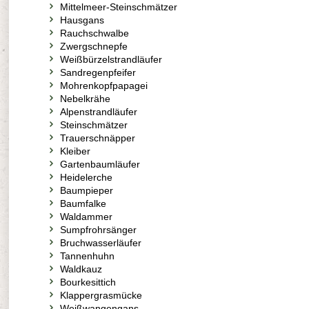
Mittelmeer-Steinschmätzer
Hausgans
Rauchschwalbe
Zwergschnepfe
Weißbürzelstrandläufer
Sandregenpfeifer
Mohrenkopfpapagei
Nebelkrähe
Alpenstrandläufer
Steinschmätzer
Trauerschnäpper
Kleiber
Gartenbaumläufer
Heidelerche
Baumpieper
Baumfalke
Waldammer
Sumpfrohrsänger
Bruchwasserläufer
Tannenhuhn
Waldkauz
Bourkesittich
Klappergrasmücke
Weißwangengans