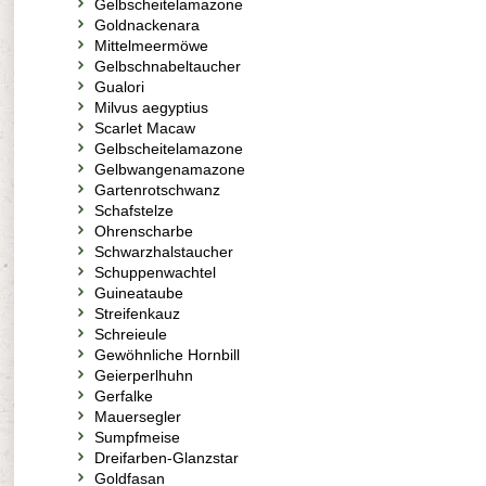
Gelbscheitelamazone
Goldnackenara
Mittelmeermöwe
Gelbschnabeltaucher
Gualori
Milvus aegyptius
Scarlet Macaw
Gelbscheitelamazone
Gelbwangenamazone
Gartenrotschwanz
Schafstelze
Ohrenscharbe
Schwarzhalstaucher
Schuppenwachtel
Guineataube
Streifenkauz
Schreieule
Gewöhnliche Hornbill
Geierperlhuhn
Gerfalke
Mauersegler
Sumpfmeise
Dreifarben-Glanzstar
Goldfasan