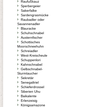
Raufußkauz
Sperbergeier
Sakerfalke
Sardengrasmücke
Raubadler oder
Savannenadler
Blauracke
Schuhschnabel
Austernfischer
Schottisches
Moorschneehuhn
Schreiadler
West-Kreischeule
Schuppenlori
Kahnschnabel
Gelbschnabel-
Sturmtaucher
Sekretär
Senegaltriel
Schieferdrossel
Siberien Uhu
Baikalente
Erlenzeisig
Königsamazone