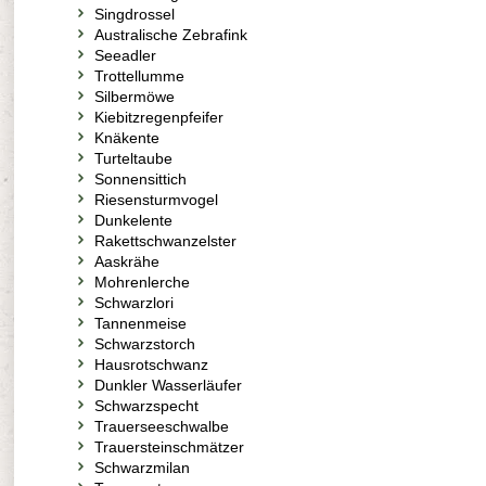
Singdrossel
Australische Zebrafink
Seeadler
Trottellumme
Silbermöwe
Kiebitzregenpfeifer
Knäkente
Turteltaube
Sonnensittich
Riesensturmvogel
Dunkelente
Rakettschwanzelster
Aaskrähe
Mohrenlerche
Schwarzlori
Tannenmeise
Schwarzstorch
Hausrotschwanz
Dunkler Wasserläufer
Schwarzspecht
Trauerseeschwalbe
Trauersteinschmätzer
Schwarzmilan