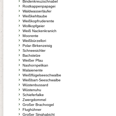
Bindenkreuzschnabel
Rostkappenpapagei
Waldwasserläufer
Weißkehltaube
Weißkopfruderente
Wollkopfgeier
Weiß Nackenkranich
Moorente
Weißbürzellori
Polar-Birkenzeisig
Schneesichler
Bachstelze
Weißer Pfau
Nashornpelikan
Malaienente
Weißflügelseeschwalbe
Weißbart-Seeschwalbe
Wüstenbussard
Wüstenuhu
Schieferfalke
Zwergdommel
Großer Brachvogel
Flughühner
Großer Singhabicht