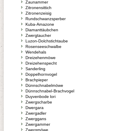
Zaunammer
Zitronensittich
Zitronenzeisig
Rundschwanzsperber
Kuba-Amazone
Diamanttäubchen
Zwergtaucher
Luzon-Dolchstichtaube
Rosenseeschwalbe
Wendehals
Dreizehenmöwe
Dreizehenspecht
Sanderling
Doppelhornvogel
Brachpieper
Dünnschnabelmöwe
Dünnschnabel-Brachvogel
Duyvenbode lori
Zwergscharbe
Dwergara
Zwergadler
Zwerggans
Zwergammer
Zwergmöwe