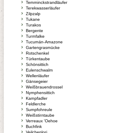
Temminckstrandläufer
Terekwasserläufer
Zilpzalp
Tukane
Turakos
Bergente
Turmfalke
Tucumán-Amazone
Gartengrasmücke
Rotschenkel
Türkentaube
Schönsittich
Eulenschwalm
Wellenläufer
Gänsegeier
Weißbrauendrossel
Nymphensittich
Kampfadler
Feldlerche
Sumpfohreule
Weißstirntaube
Verreaux 'Oehoe
Buchfink
Veilchenlori