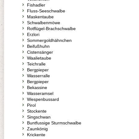
Fishadler
Fluss-Seeschwalbe
Maskentaube
Schwalbenmöwe
Rotflügel-Brachschwalbe
Erzlori
Sommergoldhähnchen
Beifußhuhn
Cistensänger
Waalietaube
Teichralle
Bergpieper
Wasserralle
Bergpieper
Bekassine
Wasseramsel
Wespenbussard
Pirol
Stockente
Singschwan
Buntfussige Sturmschwalbe
Zaunkönig
Krickente