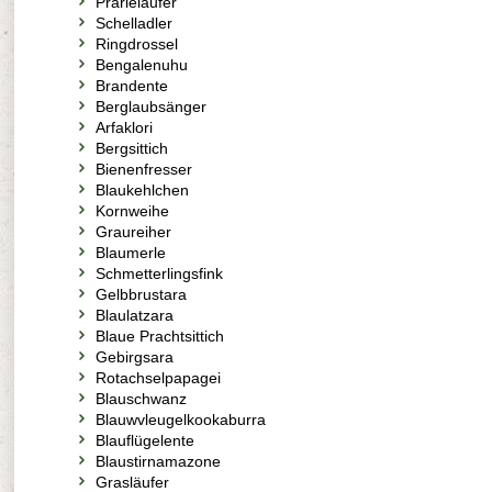
Prärieläufer
Schelladler
Ringdrossel
Bengalenuhu
Brandente
Berglaubsänger
Arfaklori
Bergsittich
Bienenfresser
Blaukehlchen
Kornweihe
Graureiher
Blaumerle
Schmetterlingsfink
Gelbbrustara
Blaulatzara
Blaue Prachtsittich
Gebirgsara
Rotachselpapagei
Blauschwanz
Blauwvleugelkookaburra
Blauflügelente
Blaustirnamazone
Grasläufer