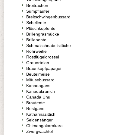
Breitrachen
Sumpfläufer
Breitschwingenbussard
Schellente
Plüschkopfente
Brillengrasmücke
Brillenente
Schmalschnabelsittiche
Rohrweihe
Rostflügeldrossel
Grauortolan
Braunkopfpapagei
Beutelmeise
Mäusebussard
Kanadagans
Kanadakranich
Canada Uhu
Brautente
Rostgans
Katharinasittich
Seidensänger
Chimangokarakara
Zwergwachtel