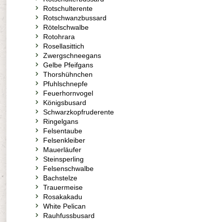
Rotschulterente
Rotschwanzbussard
Rötelschwalbe
Rotohrara
Rosellasittich
Zwergschneegans
Gelbe Pfeifgans
Thorshühnchen
Pfuhlschnepfe
Feuerhornvogel
Königsbusard
Schwarzkopfruderente
Ringelgans
Felsentaube
Felsenkleiber
Mauerläufer
Steinsperling
Felsenschwalbe
Bachstelze
Trauermeise
Rosakakadu
White Pelican
Rauhfussbusard