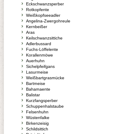
Eckschwanzsperber
Rotkopfente
Weißkopfseeadler
Angelina-Zwergohreule
Kernbeißer
Aras
Keilschwanzsittiche
Adlerbussard
Fuchs-Löffelente
Korallenmöwe
Auerhuhn
Sichelpfeifgans
Lasurmeise
Weißbartgrasmücke
Bartmeise
Bahamaente
Balistar
Kurzfangsperber
Schuppenhalstaube
Felsenhuhn
Wüstenfalke
Birkenzeisig
Schildsittich