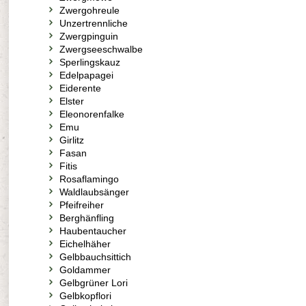
Zwergohreule
Unzertrennliche
Zwergpinguin
Zwergseeschwalbe
Sperlingskauz
Edelpapagei
Eiderente
Elster
Eleonorenfalke
Emu
Girlitz
Fasan
Fitis
Rosaflamingo
Waldlaubsänger
Pfeifreiher
Berghänfling
Haubentaucher
Eichelhäher
Gelbbauchsittich
Goldammer
Gelbgrüner Lori
Gelbkopflori