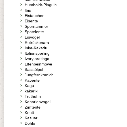
Humboldt-Pinguin
Ibis
Eistaucher
Eisente
Spornammer
Spatelente
Eisvogel
Rotrückenara
Inka-Kakadu
Italiensperling
Ivory aratinga
Elfenbeinmöwe
Basstölpel
Jungfernkranich
Kapente
Kagu
kakariki
Truthuhn
Kanarienvogel
Zimtente
Knutt
Kasuar
Dohle