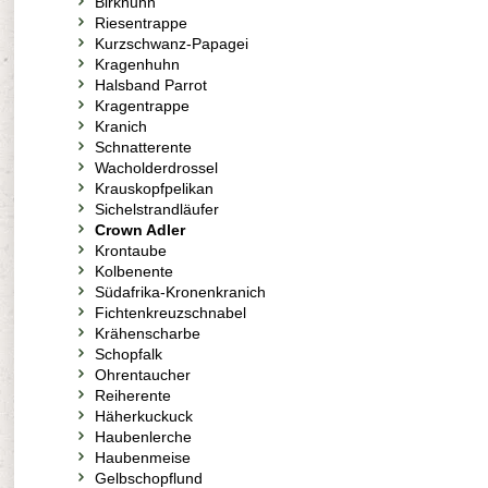
Birkhuhn
Riesentrappe
Kurzschwanz-Papagei
Kragenhuhn
Halsband Parrot
Kragentrappe
Kranich
Schnatterente
Wacholderdrossel
Krauskopfpelikan
Sichelstrandläufer
Crown Adler
Krontaube
Kolbenente
Südafrika-Kronenkranich
Fichtenkreuzschnabel
Krähenscharbe
Schopfalk
Ohrentaucher
Reiherente
Häherkuckuck
Haubenlerche
Haubenmeise
Gelbschopflund