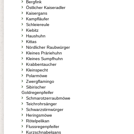
Bergfink
Östlicher Kaiseradler
Kaisergans
Kampfläufer
Schleiereule
Kiebitz
Haushuhn
Kittas
Nördlicher Raubwürger
Kleines Präriehuhn
Kleines Sumpfhuhn
Krabbentaucher
Kleinspecht
Polarmöwe
Zwergflamingo
Sibirischer
Goldregenpfeifer
Schmarotzerraubmöwe
Teichrohrsänger
Schwarzstirnwürger
Heringsmöwe
Rötelpelikan
Flussregenpfeifer
Kurzschnabelgans