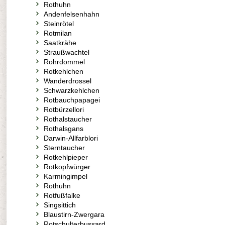
Rothuhn
Andenfelsenhahn
Steinrötel
Rotmilan
Saatkrähe
Straußwachtel
Rohrdommel
Rotkehlchen
Wanderdrossel
Schwarzkehlchen
Rotbauchpapagei
Rotbürzellori
Rothalstaucher
Rothalsgans
Darwin-Allfarblori
Sterntaucher
Rotkehlpieper
Rotkopfwürger
Karmingimpel
Rothuhn
Rotfußfalke
Singsittich
Blaustirn-Zwergara
Rotschulterbussard