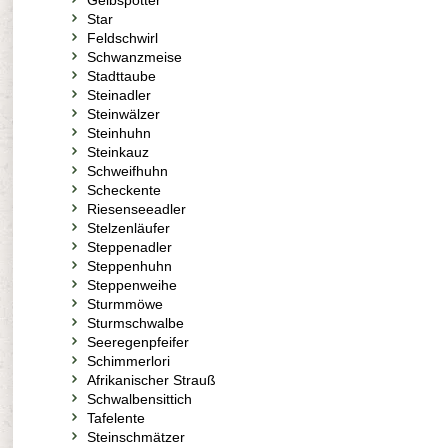
Gelbspötter
Star
Feldschwirl
Schwanzmeise
Stadttaube
Steinadler
Steinwälzer
Steinhuhn
Steinkauz
Schweifhuhn
Scheckente
Riesenseeadler
Stelzenläufer
Steppenadler
Steppenhuhn
Steppenweihe
Sturmmöwe
Sturmschwalbe
Seeregenpfeifer
Schimmerlori
Afrikanischer Strauß
Schwalbensittich
Tafelente
Steinschmätzer