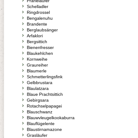
Prärieläufer
Schelladler
Ringdrossel
Bengalenuhu
Brandente
Berglaubsänger
Arfaklori
Bergsittich
Bienenfresser
Blaukehlchen
Kornweihe
Graureiher
Blaumerle
Schmetterlingsfink
Gelbbrustara
Blaulatzara
Blaue Prachtsittich
Gebirgsara
Rotachselpapagei
Blauschwanz
Blauwvleugelkookaburra
Blauflügelente
Blaustirnamazone
Grasläufer