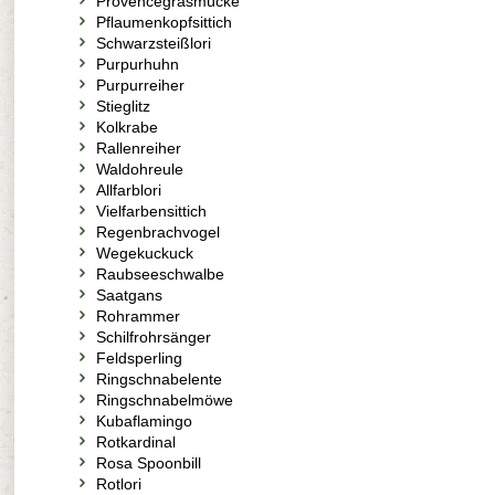
Provencegrasmücke
Pflaumenkopfsittich
Schwarzsteißlori
Purpurhuhn
Purpurreiher
Stieglitz
Kolkrabe
Rallenreiher
Waldohreule
Allfarblori
Vielfarbensittich
Regenbrachvogel
Wegekuckuck
Raubseeschwalbe
Saatgans
Rohrammer
Schilfrohrsänger
Feldsperling
Ringschnabelente
Ringschnabelmöwe
Kubaflamingo
Rotkardinal
Rosa Spoonbill
Rotlori