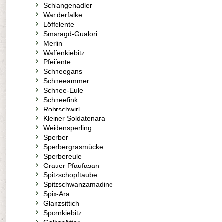
Schlangenadler
Wanderfalke
Löffelente
Smaragd-Gualori
Merlin
Waffenkiebitz
Pfeifente
Schneegans
Schneeammer
Schnee-Eule
Schneefink
Rohrschwirl
Kleiner Soldatenara
Weidensperling
Sperber
Sperbergrasmücke
Sperbereule
Grauer Pfaufasan
Spitzschopftaube
Spitzschwanzamadine
Spix-Ara
Glanzsittich
Spornkiebitz