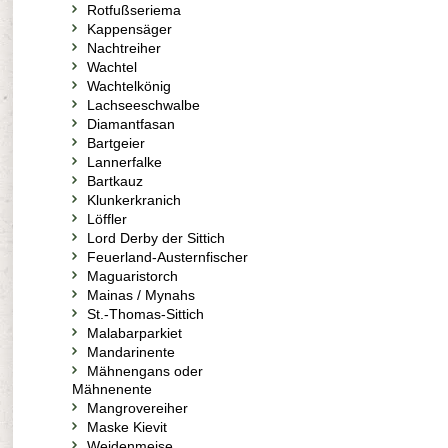
Rotfußseriema
Kappensäger
Nachtreiher
Wachtel
Wachtelkönig
Lachseeschwalbe
Diamantfasan
Bartgeier
Lannerfalke
Bartkauz
Klunkerkranich
Löffler
Lord Derby der Sittich
Feuerland-Austernfischer
Maguaristorch
Mainas / Mynahs
St.-Thomas-Sittich
Malabarparkiet
Mandarinente
Mähnengans oder
Mähnenente
Mangrovereiher
Maske Kievit
Weidenmeise