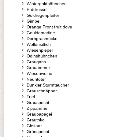
Wintergoldhähnchen
Erddrossel
Goldregenpfeifer
Gimpel
Orange Front fruit dove
Gouldamadine
Dorngrasmücke
Wellensittich
Wiesenpieper
Odinshühnchen
Graugans
Grauammer
Wiesenweihe
Neuntöter
Dunkler Sturmtaucher
Grauschnäpper
Triel
Grauspecht
Zippammer
Graupapagei
Grautoko
Gleitaar
Grünspecht