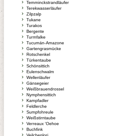
Temminckstrandläufer
Terekwasserläufer
Zilpzalp
Tukane
Turakos
Bergente
Turmfalke
Tucumán-Amazone
Gartengrasmücke
Rotschenkel
Türkentaube
Schönsittich
Eulenschwalm
Wellenläufer
Gänsegeier
Weißbrauendrossel
Nymphensittich
Kampfadler
Feldlerche
Sumpfohreule
Weißstirntaube
Verreaux 'Oehoe
Buchfink
Veilchenlori