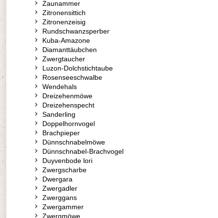
Zaunammer
Zitronensittich
Zitronenzeisig
Rundschwanzsperber
Kuba-Amazone
Diamanttäubchen
Zwergtaucher
Luzon-Dolchstichtaube
Rosenseeschwalbe
Wendehals
Dreizehenmöwe
Dreizehenspecht
Sanderling
Doppelhornvogel
Brachpieper
Dünnschnabelmöwe
Dünnschnabel-Brachvogel
Duyvenbode lori
Zwergscharbe
Dwergara
Zwergadler
Zwerggans
Zwergammer
Zwergmöwe