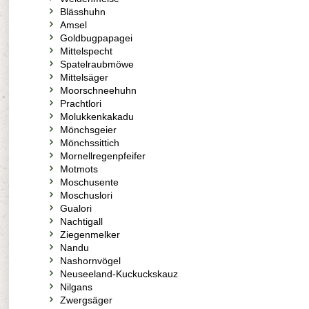
Blässhuhn
Amsel
Goldbugpapagei
Mittelspecht
Spatelraubmöwe
Mittelsäger
Moorschneehuhn
Prachtlori
Molukkenkakadu
Mönchsgeier
Mönchssittich
Mornellregenpfeifer
Motmots
Moschusente
Moschuslori
Gualori
Nachtigall
Ziegenmelker
Nandu
Nashornvögel
Neuseeland-Kuckuckskauz
Nilgans
Zwergsäger