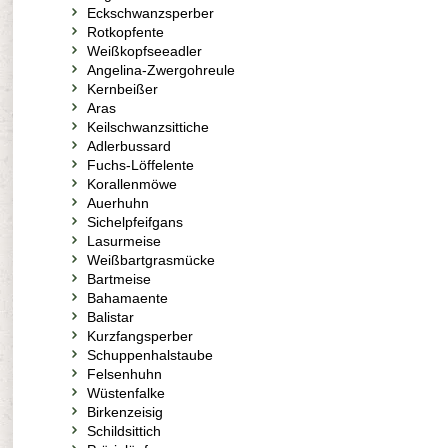
Eckschwanzsperber
Rotkopfente
Weißkopfseeadler
Angelina-Zwergohreule
Kernbeißer
Aras
Keilschwanzsittiche
Adlerbussard
Fuchs-Löffelente
Korallenmöwe
Auerhuhn
Sichelpfeifgans
Lasurmeise
Weißbartgrasmücke
Bartmeise
Bahamaente
Balistar
Kurzfangsperber
Schuppenhalstaube
Felsenhuhn
Wüstenfalke
Birkenzeisig
Schildsittich