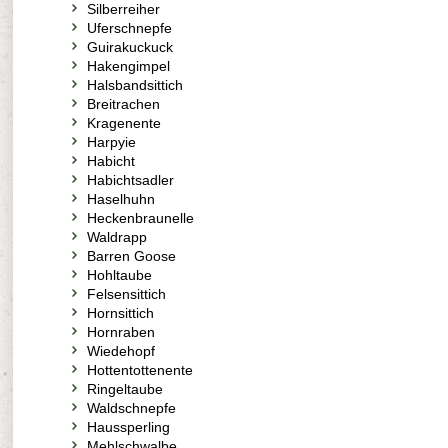
Silberreiher
Uferschnepfe
Guirakuckuck
Hakengimpel
Halsbandsittich
Breitrachen
Kragenente
Harpyie
Habicht
Habichtsadler
Haselhuhn
Heckenbraunelle
Waldrapp
Barren Goose
Hohltaube
Felsensittich
Hornsittich
Hornraben
Wiedehopf
Hottentottenente
Ringeltaube
Waldschnepfe
Haussperling
Mehlschwalbe