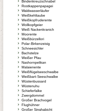
Bindenkreuzschnabel
Rostkappenpapagei
Waldwasserläufer
Weißkehltaube
Weißkopfruderente
Wollkopfgeier
Weiß Nackenkranich
Moorente
Weißbürzellori
Polar-Birkenzeisig
Schneesichler
Bachstelze
Weißer Pfau
Nashornpelikan
Malaienente
Weißflügelseeschwalbe
Weißbart-Seeschwalbe
Wüstenbussard
Wüstenuhu
Schieferfalke
Zwergdommel
Großer Brachvogel
Flughühner
Großer Singhabicht