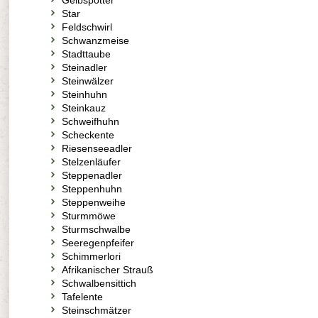
Gelbspötter
Star
Feldschwirl
Schwanzmeise
Stadttaube
Steinadler
Steinwälzer
Steinhuhn
Steinkauz
Schweifhuhn
Scheckente
Riesenseeadler
Stelzenläufer
Steppenadler
Steppenhuhn
Steppenweihe
Sturmmöwe
Sturmschwalbe
Seeregenpfeifer
Schimmerlori
Afrikanischer Strauß
Schwalbensittich
Tafelente
Steinschmätzer