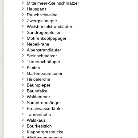
Mittelmeer-Steinschmätzer
Hausgans
Rauchschwalbe
Zwergschnepfe
Weißbürzelstrandläufer
Sandregenpfeifer
Mohrenkopfpapagei
Nebelkrähe
Alpenstrandläufer
Steinschmätzer
Trauerschnäpper
Kleiber
Gartenbaumläufer
Heidelerche
Baumpieper
Baumfalke
Waldammer
Sumpfrohrsänger
Bruchwasserläufer
Tannenhuhn
Waldkauz
Bourkesittich
Klappergrasmücke
Weißwangengans