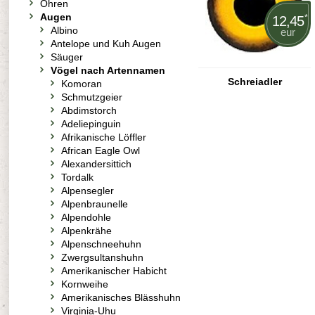
Ohren
Augen
*
12,45
Albino
eur
Antelope und Kuh Augen
Säuger
Vögel nach Artennamen
Schreiadler
Komoran
Schmutzgeier
Abdimstorch
Adeliepinguin
Afrikanische Löffler
African Eagle Owl
Alexandersittich
Tordalk
Alpensegler
Alpenbraunelle
Alpendohle
Alpenkrähe
Alpenschneehuhn
Zwergsultanshuhn
Amerikanischer Habicht
Kornweihe
Amerikanisches Blässhuhn
Virginia-Uhu