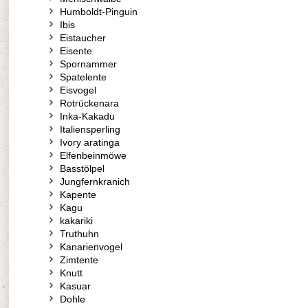
Humboldt-Pinguin
Ibis
Eistaucher
Eisente
Spornammer
Spatelente
Eisvogel
Rotrückenara
Inka-Kakadu
Italiensperling
Ivory aratinga
Elfenbeinmöwe
Basstölpel
Jungfernkranich
Kapente
Kagu
kakariki
Truthuhn
Kanarienvogel
Zimtente
Knutt
Kasuar
Dohle