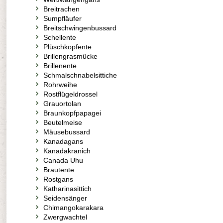
Breitrachen
Sumpfläufer
Breitschwingenbussard
Schellente
Plüschkopfente
Brillengrasmücke
Brillenente
Schmalschnabelsittiche
Rohrweihe
Rostflügeldrossel
Grauortolan
Braunkopfpapagei
Beutelmeise
Mäusebussard
Kanadagans
Kanadakranich
Canada Uhu
Brautente
Rostgans
Katharinasittich
Seidensänger
Chimangokarakara
Zwergwachtel