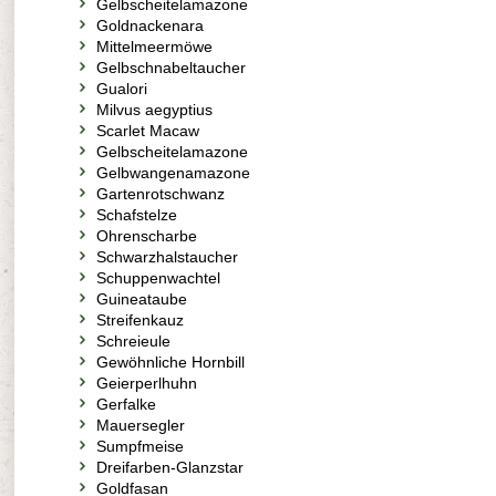
Gelbscheitelamazone
Goldnackenara
Mittelmeermöwe
Gelbschnabeltaucher
Gualori
Milvus aegyptius
Scarlet Macaw
Gelbscheitelamazone
Gelbwangenamazone
Gartenrotschwanz
Schafstelze
Ohrenscharbe
Schwarzhalstaucher
Schuppenwachtel
Guineataube
Streifenkauz
Schreieule
Gewöhnliche Hornbill
Geierperlhuhn
Gerfalke
Mauersegler
Sumpfmeise
Dreifarben-Glanzstar
Goldfasan