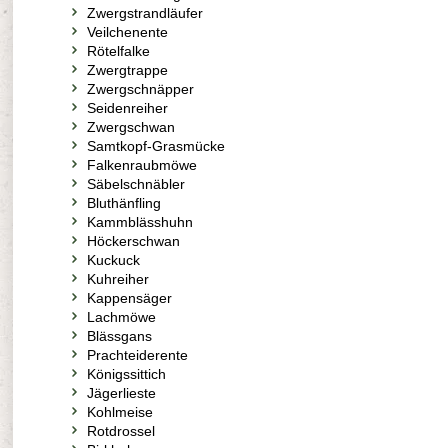
Zwergstrandläufer
Veilchenente
Rötelfalke
Zwergtrappe
Zwergschnäpper
Seidenreiher
Zwergschwan
Samtkopf-Grasmücke
Falkenraubmöwe
Säbelschnäbler
Bluthänfling
Kammblässhuhn
Höckerschwan
Kuckuck
Kuhreiher
Kappensäger
Lachmöwe
Blässgans
Prachteiderente
Königssittich
Jägerlieste
Kohlmeise
Rotdrossel