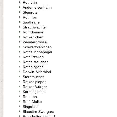
Rothuhn
Andenfelsenhahn
Steinrötel
Rotmilan
Saatkrähe
Straußwachtel
Rohrdommel
Rotkehlchen
Wanderdrossel
Schwarzkehlchen
Rotbauchpapagei
Rotbürzellori
Rothalstaucher
Rothalsgans
Darwin-Allfarblori
Sterntaucher
Rotkehlpieper
Rotkopfwürger
Karmingimpel
Rothuhn
Rotfußfalke
Singsittich
Blaustirn-Zwergara
Rotschulterbussard