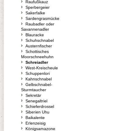
Raufußkauz
Sperbergeier
Sakerfalke
Sardengrasmücke
Raubadler oder
Savannenadler
Blauracke
Schuhschnabel
Austernfischer
Schottisches
Moorschneehuhn
Schreiadler
West-Kreischeule
Schuppenlori
Kahnschnabel
Gelbschnabel-
Sturmtaucher
Sekretär
Senegaltriel
Schieferdrossel
Siberien Uhu
Baikalente
Erlenzeisig
Königsamazone