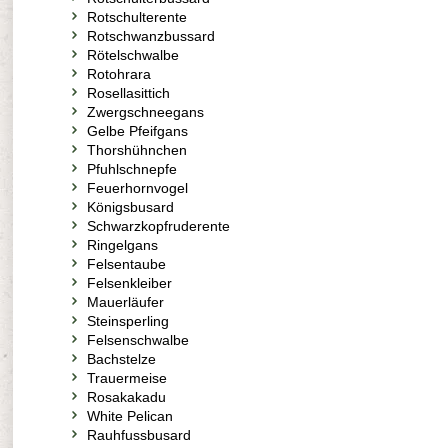
Rotschulterente
Rotschwanzbussard
Rötelschwalbe
Rotohrara
Rosellasittich
Zwergschneegans
Gelbe Pfeifgans
Thorshühnchen
Pfuhlschnepfe
Feuerhornvogel
Königsbusard
Schwarzkopfruderente
Ringelgans
Felsentaube
Felsenkleiber
Mauerläufer
Steinsperling
Felsenschwalbe
Bachstelze
Trauermeise
Rosakakadu
White Pelican
Rauhfussbusard