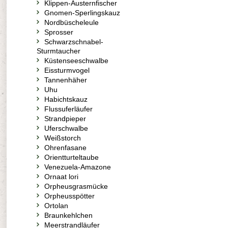
Klippen-Austernfischer
Gnomen-Sperlingskauz
Nordbüscheleule
Sprosser
Schwarzschnabel-
Sturmtaucher
Küstenseeschwalbe
Eissturmvogel
Tannenhäher
Uhu
Habichtskauz
Flussuferläufer
Strandpieper
Uferschwalbe
Weißstorch
Ohrenfasane
Orientturteltaube
Venezuela-Amazone
Ornaat lori
Orpheusgrasmücke
Orpheusspötter
Ortolan
Braunkehlchen
Meerstrandläufer