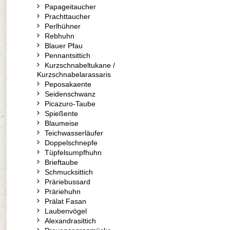
Papageitaucher
Prachttaucher
Perlhühner
Rebhuhn
Blauer Pfau
Pennantsittich
Kurzschnabeltukane /
Kurzschnabelarassaris
Peposakaente
Seidenschwanz
Picazuro-Taube
Spießente
Blaumeise
Teichwasserläufer
Doppelschnepfe
Tüpfelsumpfhuhn
Brieftaube
Schmucksittich
Präriebussard
Präriehuhn
Prälat Fasan
Laubenvögel
Alexandrasittich