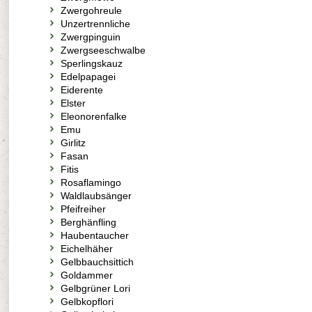
Zwergohreule
Unzertrennliche
Zwergpinguin
Zwergseeschwalbe
Sperlingskauz
Edelpapagei
Eiderente
Elster
Eleonorenfalke
Emu
Girlitz
Fasan
Fitis
Rosaflamingo
Waldlaubsänger
Pfeifreiher
Berghänfling
Haubentaucher
Eichelhäher
Gelbbauchsittich
Goldammer
Gelbgrüner Lori
Gelbkopflori