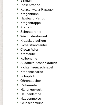
Birkhuhn
Riesentrappe
Kurzschwanz-Papagei
Kragenhuhn
Halsband Parrot
Kragentrappe
Kranich
Schnatterente
Wacholderdrossel
Krauskopfpelikan
Sichelstrandläufer
Crown Adler
Krontaube
Kolbenente
Südafrika-Kronenkranich
Fichtenkreuzschnabel
Krähenscharbe
Schopfalk
Ohrentaucher
Reiherente
Häherkuckuck
Haubenlerche
Haubenmeise
Gelbschopflund