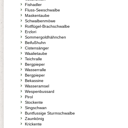
Fishadler
Fluss-Seeschwalbe
Maskentaube
Schwalbenmöwe
Rotflügel-Brachschwalbe
Erzlori
Sommergoldhähnchen
Beifußhuhn
Cistensänger
Waalietaube
Teichralle
Bergpieper
Wasserralle
Bergpieper
Bekassine
Wasseramsel
Wespenbussard
Pirol
Stockente
Singschwan
Buntfussige Sturmschwalbe
Zaunkönig
Krickente