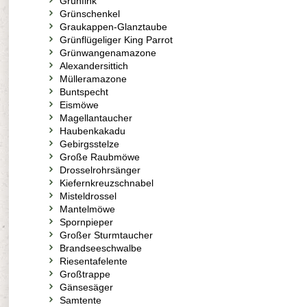
Grünfink
Grünschenkel
Graukappen-Glanztaube
Grünflügeliger King Parrot
Grünwangenamazone
Alexandersittich
Mülleramazone
Buntspecht
Eismöwe
Magellantaucher
Haubenkakadu
Gebirgsstelze
Große Raubmöwe
Drosselrohrsänger
Kiefernkreuzschnabel
Misteldrossel
Mantelmöwe
Spornpieper
Großer Sturmtaucher
Brandseeschwalbe
Riesentafelente
Großtrappe
Gänsesäger
Samtente