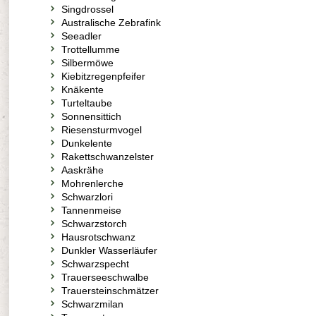
Singdrossel
Australische Zebrafink
Seeadler
Trottellumme
Silbermöwe
Kiebitzregenpfeifer
Knäkente
Turteltaube
Sonnensittich
Riesensturmvogel
Dunkelente
Rakettschwanzelster
Aaskrähe
Mohrenlerche
Schwarzlori
Tannenmeise
Schwarzstorch
Hausrotschwanz
Dunkler Wasserläufer
Schwarzspecht
Trauerseeschwalbe
Trauersteinschmätzer
Schwarzmilan