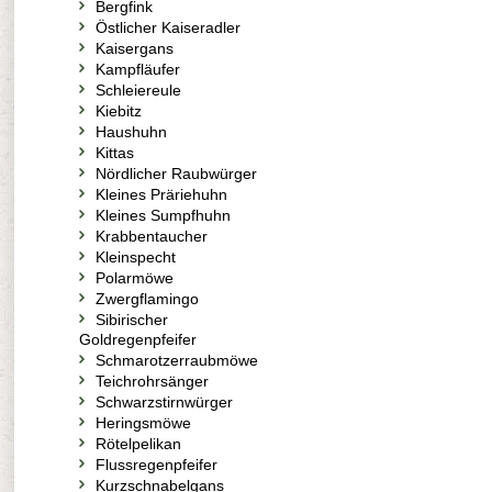
Bergfink
Östlicher Kaiseradler
Kaisergans
Kampfläufer
Schleiereule
Kiebitz
Haushuhn
Kittas
Nördlicher Raubwürger
Kleines Präriehuhn
Kleines Sumpfhuhn
Krabbentaucher
Kleinspecht
Polarmöwe
Zwergflamingo
Sibirischer
Goldregenpfeifer
Schmarotzerraubmöwe
Teichrohrsänger
Schwarzstirnwürger
Heringsmöwe
Rötelpelikan
Flussregenpfeifer
Kurzschnabelgans