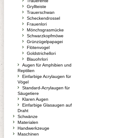
Trauerente
Gryllteiste
Trauerschwan
Scheckendrossel
Frauenlori
Mönchsgrasmücke
Schwarzkopfmöwe
Grünzügelpapagei
Flötenvogel
Goldstrichellori
Blauohrlori
Augen für Amphibien und
Reptilien
Einfarbige Acrylaugen für
Vögel
Standard-Acrylaugen für
Säugetiere
Klaren Augen
Einfarbige Glasaugen auf
Draht
Schwänze
Materialen
Handwerkzeuge
Maschinen