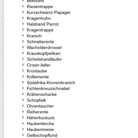
Birkhuhn
Riesentrappe
Kurzschwanz-Papagei
Kragenhuhn
Halsband Parrot
Kragentrappe
Kranich
Schnatterente
Wacholderdrossel
Krauskopfpelikan
Sichelstrandläufer
Crown Adler
Krontaube
Kolbenente
Südafrika-Kronenkranich
Fichtenkreuzschnabel
Krähenscharbe
Schopfalk
Ohrentaucher
Reiherente
Häherkuckuck
Haubenlerche
Haubenmeise
Gelbschopflund