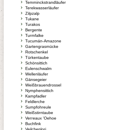
Temminckstrandläufer
Terekwasserläufer
Zilpzalp
Tukane
Turakos
Bergente
Turmfalke
Tucumán-Amazone
Gartengrasmücke
Rotschenkel
Türkentaube
Schönsittich
Eulenschwalm
Wellenläufer
Gänsegeier
Weißbrauendrossel
Nymphensittich
Kampfadler
Feldlerche
Sumpfohreule
Weißstirntaube
Verreaux 'Oehoe
Buchfink
Veilchenlori