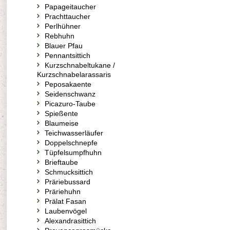
Papageitaucher
Prachttaucher
Perlhühner
Rebhuhn
Blauer Pfau
Pennantsittich
Kurzschnabeltukane /
Kurzschnabelarassaris
Peposakaente
Seidenschwanz
Picazuro-Taube
Spießente
Blaumeise
Teichwasserläufer
Doppelschnepfe
Tüpfelsumpfhuhn
Brieftaube
Schmucksittich
Präriebussard
Präriehuhn
Prälat Fasan
Laubenvögel
Alexandrasittich