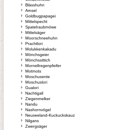
Blässhuhn
Amsel
Goldbugpapagei
Mittelspecht
Spatelraubmöwe
Mittelsäger
Moorschneehuhn
Prachtlori
Molukkenkakadu
Mönchsgeier
Mönchssittich
Mornellregenpfeifer
Motmots
Moschusente
Moschuslori
Gualori
Nachtigall
Ziegenmelker
Nandu
Nashornvögel
Neuseeland-Kuckuckskauz
Nilgans
Zwergsäger