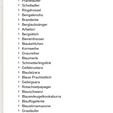
Prärieläufer
Schelladler
Ringdrossel
Bengalenuhu
Brandente
Berglaubsänger
Arfaklori
Bergsittich
Bienenfresser
Blaukehlchen
Kornweihe
Graureiher
Blaumerle
Schmetterlingsfink
Gelbbrustara
Blaulatzara
Blaue Prachtsittich
Gebirgsara
Rotachselpapagei
Blauschwanz
Blauwvleugelkookaburra
Blauflügelente
Blaustirnamazone
Grasläufer