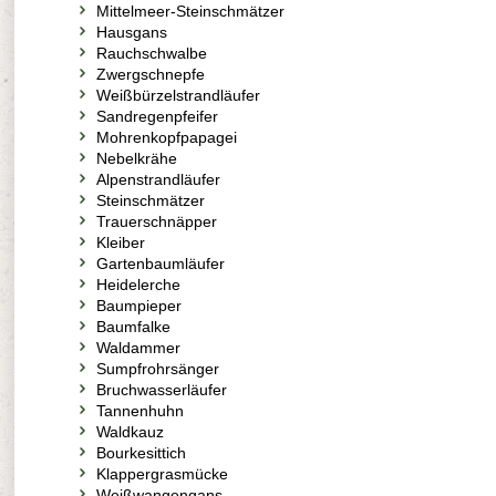
Mittelmeer-Steinschmätzer
Hausgans
Rauchschwalbe
Zwergschnepfe
Weißbürzelstrandläufer
Sandregenpfeifer
Mohrenkopfpapagei
Nebelkrähe
Alpenstrandläufer
Steinschmätzer
Trauerschnäpper
Kleiber
Gartenbaumläufer
Heidelerche
Baumpieper
Baumfalke
Waldammer
Sumpfrohrsänger
Bruchwasserläufer
Tannenhuhn
Waldkauz
Bourkesittich
Klappergrasmücke
Weißwangengans