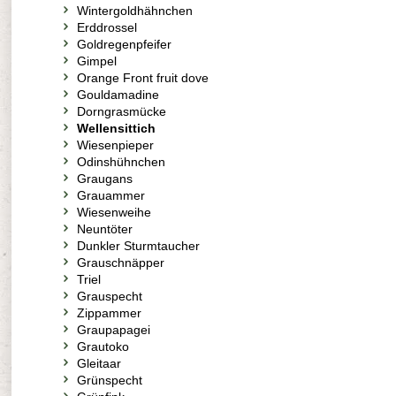
Wintergoldhähnchen
Erddrossel
Goldregenpfeifer
Gimpel
Orange Front fruit dove
Gouldamadine
Dorngrasmücke
Wellensittich
Wiesenpieper
Odinshühnchen
Graugans
Grauammer
Wiesenweihe
Neuntöter
Dunkler Sturmtaucher
Grauschnäpper
Triel
Grauspecht
Zippammer
Graupapagei
Grautoko
Gleitaar
Grünspecht