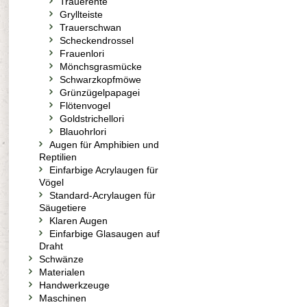
Trauerente
Gryllteiste
Trauerschwan
Scheckendrossel
Frauenlori
Mönchsgrasmücke
Schwarzkopfmöwe
Grünzügelpapagei
Flötenvogel
Goldstrichellori
Blauohrlori
Augen für Amphibien und
Reptilien
Einfarbige Acrylaugen für
Vögel
Standard-Acrylaugen für
Säugetiere
Klaren Augen
Einfarbige Glasaugen auf
Draht
Schwänze
Materialen
Handwerkzeuge
Maschinen