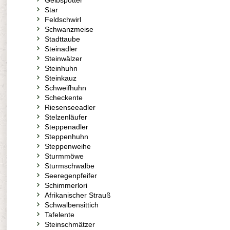
Gelbspötter
Star
Feldschwirl
Schwanzmeise
Stadttaube
Steinadler
Steinwälzer
Steinhuhn
Steinkauz
Schweifhuhn
Scheckente
Riesenseeadler
Stelzenläufer
Steppenadler
Steppenhuhn
Steppenweihe
Sturmmöwe
Sturmschwalbe
Seeregenpfeifer
Schimmerlori
Afrikanischer Strauß
Schwalbensittich
Tafelente
Steinschmätzer