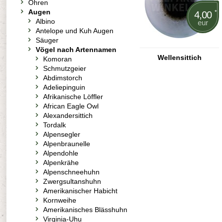
Ohren
Augen
*
4,00
Albino
eur
Antelope und Kuh Augen
Säuger
Vögel nach Artennamen
Wellensittich
Komoran
Schmutzgeier
Abdimstorch
Adeliepinguin
Afrikanische Löffler
African Eagle Owl
Alexandersittich
Tordalk
Alpensegler
Alpenbraunelle
Alpendohle
Alpenkrähe
Alpenschneehuhn
Zwergsultanshuhn
Amerikanischer Habicht
Kornweihe
Amerikanisches Blässhuhn
Virginia-Uhu