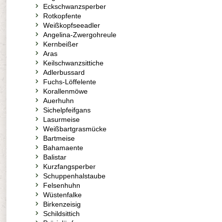
Eckschwanzsperber
Rotkopfente
Weißkopfseeadler
Angelina-Zwergohreule
Kernbeißer
Aras
Keilschwanzsittiche
Adlerbussard
Fuchs-Löffelente
Korallenmöwe
Auerhuhn
Sichelpfeifgans
Lasurmeise
Weißbartgrasmücke
Bartmeise
Bahamaente
Balistar
Kurzfangsperber
Schuppenhalstaube
Felsenhuhn
Wüstenfalke
Birkenzeisig
Schildsittich