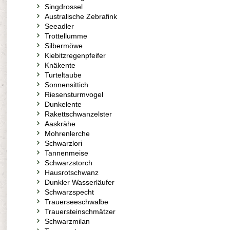
Singdrossel
Australische Zebrafink
Seeadler
Trottellumme
Silbermöwe
Kiebitzregenpfeifer
Knäkente
Turteltaube
Sonnensittich
Riesensturmvogel
Dunkelente
Rakettschwanzelster
Aaskrähe
Mohrenlerche
Schwarzlori
Tannenmeise
Schwarzstorch
Hausrotschwanz
Dunkler Wasserläufer
Schwarzspecht
Trauerseeschwalbe
Trauersteinschmätzer
Schwarzmilan