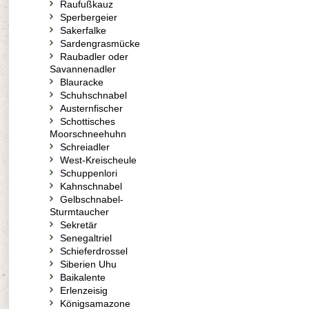
Raufußkauz
Sperbergeier
Sakerfalke
Sardengrasmücke
Raubadler oder
Savannenadler
Blauracke
Schuhschnabel
Austernfischer
Schottisches
Moorschneehuhn
Schreiadler
West-Kreischeule
Schuppenlori
Kahnschnabel
Gelbschnabel-
Sturmtaucher
Sekretär
Senegaltriel
Schieferdrossel
Siberien Uhu
Baikalente
Erlenzeisig
Königsamazone