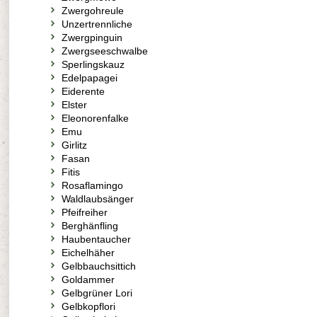
Zwergohreule
Unzertrennliche
Zwergpinguin
Zwergseeschwalbe
Sperlingskauz
Edelpapagei
Eiderente
Elster
Eleonorenfalke
Emu
Girlitz
Fasan
Fitis
Rosaflamingo
Waldlaubsänger
Pfeifreiher
Berghänfling
Haubentaucher
Eichelhäher
Gelbbauchsittich
Goldammer
Gelbgrüner Lori
Gelbkopflori