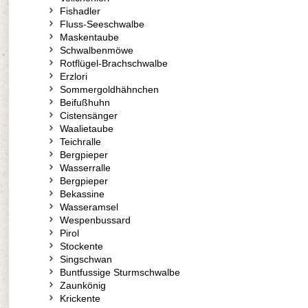
Fishadler
Fluss-Seeschwalbe
Maskentaube
Schwalbenmöwe
Rotflügel-Brachschwalbe
Erzlori
Sommergoldhähnchen
Beifußhuhn
Cistensänger
Waalietaube
Teichralle
Bergpieper
Wasserralle
Bergpieper
Bekassine
Wasseramsel
Wespenbussard
Pirol
Stockente
Singschwan
Buntfussige Sturmschwalbe
Zaunkönig
Krickente