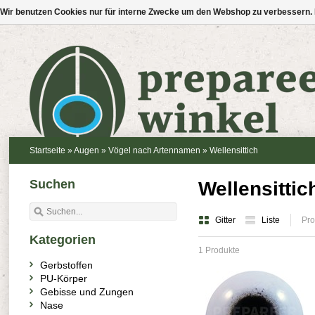
Wir benutzen Cookies nur für interne Zwecke um den Webshop zu verbessern. 
Startseite
»
Augen
»
Vögel nach Artennamen
»
Wellensittich
Suchen
Wellensittic
Gitter
Liste
Pro
Kategorien
1 Produkte
Gerbstoffen
PU-Körper
Gebisse und Zungen
Nase