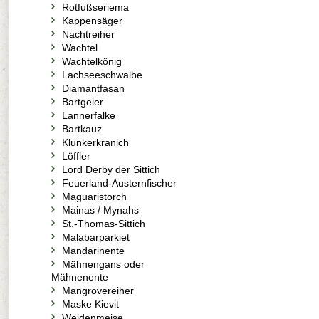
Rotfußseriema
Kappensäger
Nachtreiher
Wachtel
Wachtelkönig
Lachseeschwalbe
Diamantfasan
Bartgeier
Lannerfalke
Bartkauz
Klunkerkranich
Löffler
Lord Derby der Sittich
Feuerland-Austernfischer
Maguaristorch
Mainas / Mynahs
St.-Thomas-Sittich
Malabarparkiet
Mandarinente
Mähnengans oder
Mähnenente
Mangrovereiher
Maske Kievit
Weidenmeise