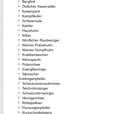
Bergfink
Östlicher Kaiseradler
Kaisergans
Kampfläufer
Schleiereule
Kiebitz
Haushuhn
Kittas
Nördlicher Raubwürger
Kleines Präriehuhn
Kleines Sumpfhuhn
Krabbentaucher
Kleinspecht
Polarmöwe
Zwergflamingo
Sibirischer
Goldregenpfeifer
Schmarotzerraubmöwe
Teichrohrsänger
Schwarzstirnwürger
Heringsmöwe
Rötelpelikan
Flussregenpfeifer
Kurzschnabelgans