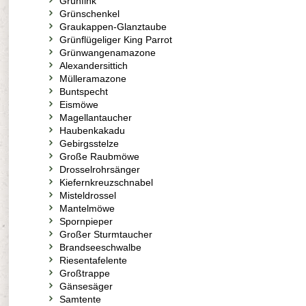
Grünfink
Grünschenkel
Graukappen-Glanztaube
Grünflügeliger King Parrot
Grünwangenamazone
Alexandersittich
Mülleramazone
Buntspecht
Eismöwe
Magellantaucher
Haubenkakadu
Gebirgsstelze
Große Raubmöwe
Drosselrohrsänger
Kiefernkreuzschnabel
Misteldrossel
Mantelmöwe
Spornpieper
Großer Sturmtaucher
Brandseeschwalbe
Riesentafelente
Großtrappe
Gänsesäger
Samtente