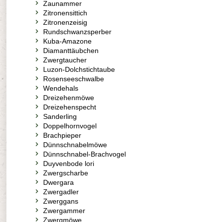
Zaunammer
Zitronensittich
Zitronenzeisig
Rundschwanzsperber
Kuba-Amazone
Diamanttäubchen
Zwergtaucher
Luzon-Dolchstichtaube
Rosenseeschwalbe
Wendehals
Dreizehenmöwe
Dreizehenspecht
Sanderling
Doppelhornvogel
Brachpieper
Dünnschnabelmöwe
Dünnschnabel-Brachvogel
Duyvenbode lori
Zwergscharbe
Dwergara
Zwergadler
Zwerggans
Zwergammer
Zwergmöwe