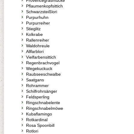
Provencegrasmücke
Pflaumenkopfsittich
Schwarzsteißlori
Purpurhuhn
Purpurreiher
Stieglitz
Kolkrabe
Rallenreiher
Waldohreule
Allfarblori
Vielfarbensittich
Regenbrachvogel
Wegekuckuck
Raubseeschwalbe
Saatgans
Rohrammer
Schilfrohrsänger
Feldsperling
Ringschnabelente
Ringschnabelmöwe
Kubaflamingo
Rotkardinal
Rosa Spoonbill
Rotlori