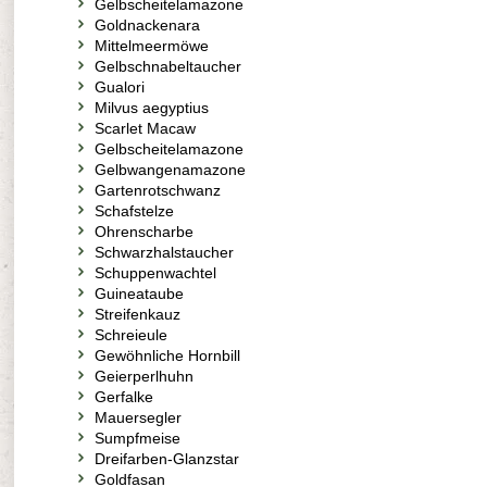
Gelbscheitelamazone
Goldnackenara
Mittelmeermöwe
Gelbschnabeltaucher
Gualori
Milvus aegyptius
Scarlet Macaw
Gelbscheitelamazone
Gelbwangenamazone
Gartenrotschwanz
Schafstelze
Ohrenscharbe
Schwarzhalstaucher
Schuppenwachtel
Guineataube
Streifenkauz
Schreieule
Gewöhnliche Hornbill
Geierperlhuhn
Gerfalke
Mauersegler
Sumpfmeise
Dreifarben-Glanzstar
Goldfasan