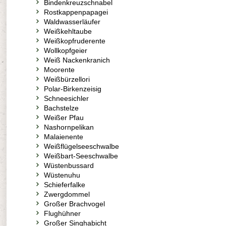
Bindenkreuzschnabel
Rostkappenpapagei
Waldwasserläufer
Weißkehltaube
Weißkopfruderente
Wollkopfgeier
Weiß Nackenkranich
Moorente
Weißbürzellori
Polar-Birkenzeisig
Schneesichler
Bachstelze
Weißer Pfau
Nashornpelikan
Malaienente
Weißflügelseeschwalbe
Weißbart-Seeschwalbe
Wüstenbussard
Wüstenuhu
Schieferfalke
Zwergdommel
Großer Brachvogel
Flughühner
Großer Singhabicht