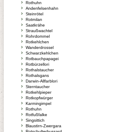
Rothuhn
Andenfelsenhahn
Steinrötel
Rotmilan
Saatkrähe
Straußwachtel
Rohrdommel
Rotkehlchen
Wanderdrossel
Schwarzkehlchen
Rotbauchpapagei
Rotbürzellori
Rothalstaucher
Rothalsgans
Darwin-Allfarblori
Sterntaucher
Rotkehlpieper
Rotkopfwürger
Karmingimpel
Rothuhn
Rotfußfalke
Singsittich
Blaustirn-Zwergara
Rotschulterbussard