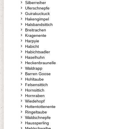
Silberreiher
Uferschnepfe
Guirakuckuck
Hakengimpel
Halsbandsittich
Breitrachen
Kragenente
Harpyie
Habicht
Habichtsadler
Haselhuhn
Heckenbraunelle
Waldrapp
Barren Goose
Hohltaube
Felsensittich
Hornsittich
Hornraben
Wiedehopf
Hottentottenente
Ringeltaube
Waldschnepfe
Haussperling
Mehlschwalbe