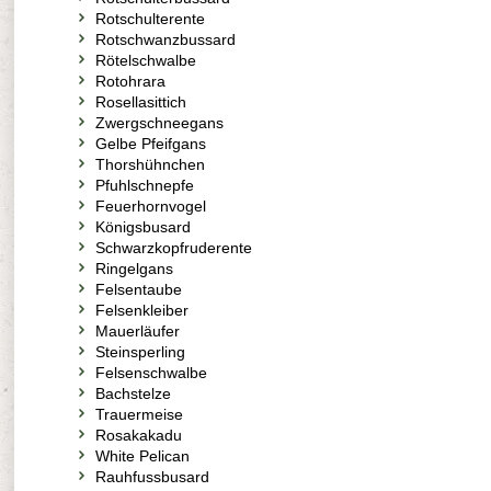
Rotschulterente
Rotschwanzbussard
Rötelschwalbe
Rotohrara
Rosellasittich
Zwergschneegans
Gelbe Pfeifgans
Thorshühnchen
Pfuhlschnepfe
Feuerhornvogel
Königsbusard
Schwarzkopfruderente
Ringelgans
Felsentaube
Felsenkleiber
Mauerläufer
Steinsperling
Felsenschwalbe
Bachstelze
Trauermeise
Rosakakadu
White Pelican
Rauhfussbusard