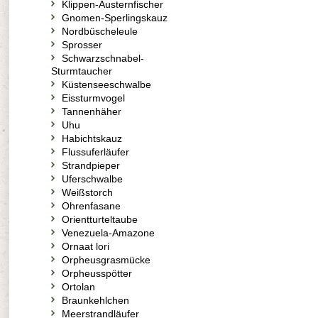
Klippen-Austernfischer
Gnomen-Sperlingskauz
Nordbüscheleule
Sprosser
Schwarzschnabel-
Sturmtaucher
Küstenseeschwalbe
Eissturmvogel
Tannenhäher
Uhu
Habichtskauz
Flussuferläufer
Strandpieper
Uferschwalbe
Weißstorch
Ohrenfasane
Orientturteltaube
Venezuela-Amazone
Ornaat lori
Orpheusgrasmücke
Orpheusspötter
Ortolan
Braunkehlchen
Meerstrandläufer