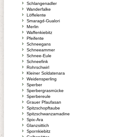
Schlangenadler
Wanderfalke
Löffelente
Smaragd-Gualori
Merlin
Waffenkiebitz
Pfeifente
Schneegans
Schneeammer
Schnee-Eule
Schneefink
Rohrschwirl
Kleiner Soldatenara
Weidensperling
Sperber
Sperbergrasmücke
Sperbereule
Grauer Pfaufasan
Spitzschopftaube
Spitzschwanzamadine
Spix-Ara
Glanzsittich
Spornkiebitz