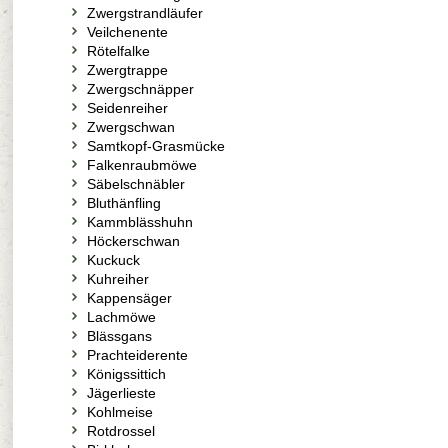
Zwergstrandläufer
Veilchenente
Rötelfalke
Zwergtrappe
Zwergschnäpper
Seidenreiher
Zwergschwan
Samtkopf-Grasmücke
Falkenraubmöwe
Säbelschnäbler
Bluthänfling
Kammblässhuhn
Höckerschwan
Kuckuck
Kuhreiher
Kappensäger
Lachmöwe
Blässgans
Prachteiderente
Königssittich
Jägerlieste
Kohlmeise
Rotdrossel