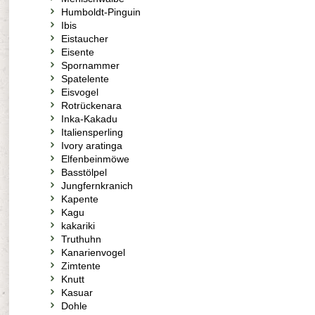
Humboldt-Pinguin
Ibis
Eistaucher
Eisente
Spornammer
Spatelente
Eisvogel
Rotrückenara
Inka-Kakadu
Italiensperling
Ivory aratinga
Elfenbeinmöwe
Basstölpel
Jungfernkranich
Kapente
Kagu
kakariki
Truthuhn
Kanarienvogel
Zimtente
Knutt
Kasuar
Dohle