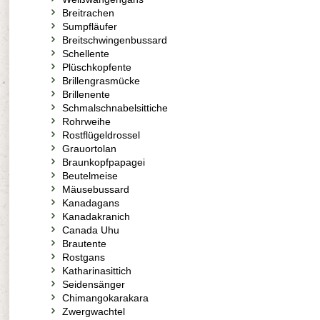
Breitrachen
Sumpfläufer
Breitschwingenbussard
Schellente
Plüschkopfente
Brillengrasmücke
Brillenente
Schmalschnabelsittiche
Rohrweihe
Rostflügeldrossel
Grauortolan
Braunkopfpapagei
Beutelmeise
Mäusebussard
Kanadagans
Kanadakranich
Canada Uhu
Brautente
Rostgans
Katharinasittich
Seidensänger
Chimangokarakara
Zwergwachtel