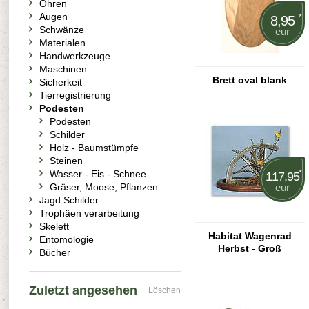
Ohren
Augen
*
8,95
Schwänze
eur
Materialen
Handwerkzeuge
Maschinen
Brett oval blank
Sicherkeit
Tierregistrierung
Podesten
Podesten
Schilder
Holz - Baumstümpfe
Steinen
Wasser - Eis - Schnee
*
117,95
Gräser, Moose, Pflanzen
eur
Jagd Schilder
Trophäen verarbeitung
Skelett
Habitat Wagenrad
Entomologie
Herbst - Groß
Bücher
Zuletzt angesehen
Löschen