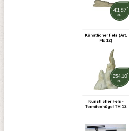
*
43,87
eur
Künstlicher Fels (Art.
FE-12)
*
254,10
eur
Künstlicher Fels -
Termitenhügel TH-12