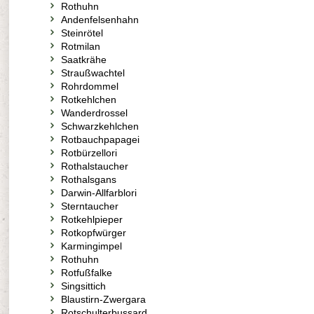
Rothuhn
Andenfelsenhahn
Steinrötel
Rotmilan
Saatkrähe
Straußwachtel
Rohrdommel
Rotkehlchen
Wanderdrossel
Schwarzkehlchen
Rotbauchpapagei
Rotbürzellori
Rothalstaucher
Rothalsgans
Darwin-Allfarblori
Sterntaucher
Rotkehlpieper
Rotkopfwürger
Karmingimpel
Rothuhn
Rotfußfalke
Singsittich
Blaustirn-Zwergara
Rotschulterbussard