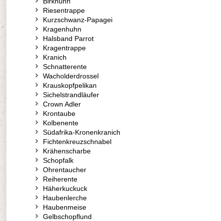
Birkhuhn
Riesentrappe
Kurzschwanz-Papagei
Kragenhuhn
Halsband Parrot
Kragentrappe
Kranich
Schnatterente
Wacholderdrossel
Krauskopfpelikan
Sichelstrandläufer
Crown Adler
Krontaube
Kolbenente
Südafrika-Kronenkranich
Fichtenkreuzschnabel
Krähenscharbe
Schopfalk
Ohrentaucher
Reiherente
Häherkuckuck
Haubenlerche
Haubenmeise
Gelbschopflund