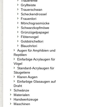
Trauerente
Gryllteiste
Trauerschwan
Scheckendrossel
Frauenlori
Mönchsgrasmücke
Schwarzkopfmöwe
Grünzügelpapagei
Flötenvogel
Goldstrichellori
Blauohrlori
Augen für Amphibien und
Reptilien
Einfarbige Acrylaugen für
Vögel
Standard-Acrylaugen für
Säugetiere
Klaren Augen
Einfarbige Glasaugen auf
Draht
Schwänze
Materialen
Handwerkzeuge
Maschinen