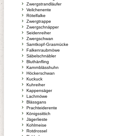
Zwergstrandläufer
Veilchenente
Rötelfalke
Zwergtrappe
Zwergschnäpper
Seidenreiher
Zwergschwan
Samtkopf-Grasmücke
Falkenraubmöwe
Säbelschnäbler
Bluthänfling
Kammblässhuhn
Höckerschwan
Kuckuck
Kuhreiher
Kappensäger
Lachmöwe
Blässgans
Prachteiderente
Königssittich
Jägerlieste
Kohlmeise
Rotdrossel