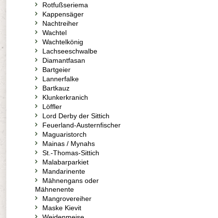
Rotfußseriema
Kappensäger
Nachtreiher
Wachtel
Wachtelkönig
Lachseeschwalbe
Diamantfasan
Bartgeier
Lannerfalke
Bartkauz
Klunkerkranich
Löffler
Lord Derby der Sittich
Feuerland-Austernfischer
Maguaristorch
Mainas / Mynahs
St.-Thomas-Sittich
Malabarparkiet
Mandarinente
Mähnengans oder
Mähnenente
Mangrovereiher
Maske Kievit
Weidenmeise