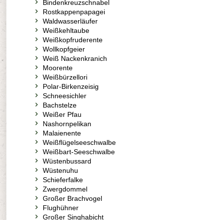
Bindenkreuzschnabel
Rostkappenpapagei
Waldwasserläufer
Weißkehltaube
Weißkopfruderente
Wollkopfgeier
Weiß Nackenkranich
Moorente
Weißbürzellori
Polar-Birkenzeisig
Schneesichler
Bachstelze
Weißer Pfau
Nashornpelikan
Malaienente
Weißflügelseeschwalbe
Weißbart-Seeschwalbe
Wüstenbussard
Wüstenuhu
Schieferfalke
Zwergdommel
Großer Brachvogel
Flughühner
Großer Singhabicht