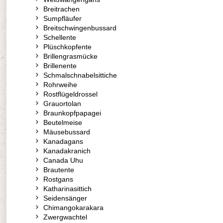
Breitrachen
Sumpfläufer
Breitschwingenbussard
Schellente
Plüschkopfente
Brillengrasmücke
Brillenente
Schmalschnabelsittiche
Rohrweihe
Rostflügeldrossel
Grauortolan
Braunkopfpapagei
Beutelmeise
Mäusebussard
Kanadagans
Kanadakranich
Canada Uhu
Brautente
Rostgans
Katharinasittich
Seidensänger
Chimangokarakara
Zwergwachtel