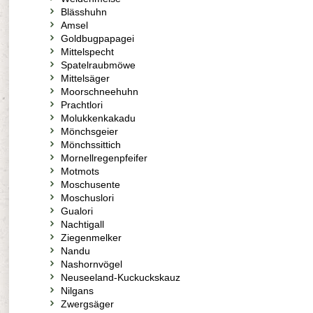
Blässhuhn
Amsel
Goldbugpapagei
Mittelspecht
Spatelraubmöwe
Mittelsäger
Moorschneehuhn
Prachtlori
Molukkenkakadu
Mönchsgeier
Mönchssittich
Mornellregenpfeifer
Motmots
Moschusente
Moschuslori
Gualori
Nachtigall
Ziegenmelker
Nandu
Nashornvögel
Neuseeland-Kuckuckskauz
Nilgans
Zwergsäger