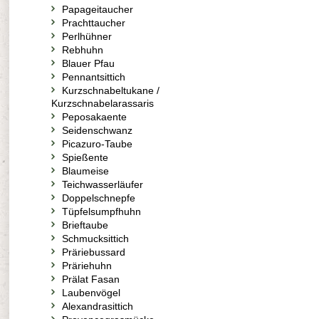
Papageitaucher
Prachttaucher
Perlhühner
Rebhuhn
Blauer Pfau
Pennantsittich
Kurzschnabeltukane /
Kurzschnabelarassaris
Peposakaente
Seidenschwanz
Picazuro-Taube
Spießente
Blaumeise
Teichwasserläufer
Doppelschnepfe
Tüpfelsumpfhuhn
Brieftaube
Schmucksittich
Präriebussard
Präriehuhn
Prälat Fasan
Laubenvögel
Alexandrasittich