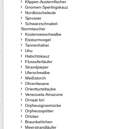
Klippen-Austernfischer
Gnomen-Sperlingskauz
Nordbüscheleule
Sprosser
Schwarzschnabel-
Sturmtaucher
Küstenseeschwalbe
Eissturmvogel
Tannenhäher
Uhu
Habichtskauz
Flussuferläufer
Strandpieper
Uferschwalbe
Weißstorch
Ohrenfasane
Orientturteltaube
Venezuela-Amazone
Ornaat lori
Orpheusgrasmücke
Orpheusspötter
Ortolan
Braunkehlchen
Meerstrandläufer