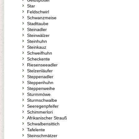
Gelbspötter
Star
Feldschwirl
Schwanzmeise
Stadttaube
Steinadler
Steinwälzer
Steinhuhn
Steinkauz
Schweifhuhn
Scheckente
Riesenseeadler
Stelzenläufer
Steppenadler
Steppenhuhn
Steppenweihe
Sturmmöwe
Sturmschwalbe
Seeregenpfeifer
Schimmerlori
Afrikanischer Strauß
Schwalbensittich
Tafelente
Steinschmätzer