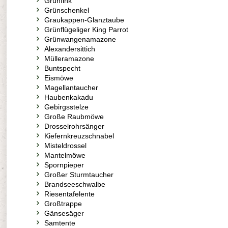
Grünfink
Grünschenkel
Graukappen-Glanztaube
Grünflügeliger King Parrot
Grünwangenamazone
Alexandersittich
Mülleramazone
Buntspecht
Eismöwe
Magellantaucher
Haubenkakadu
Gebirgsstelze
Große Raubmöwe
Drosselrohrsänger
Kiefernkreuzschnabel
Misteldrossel
Mantelmöwe
Spornpieper
Großer Sturmtaucher
Brandseeschwalbe
Riesentafelente
Großtrappe
Gänsesäger
Samtente