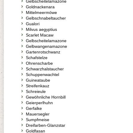
Gelbscheitelamazone
Goldnackenara
Mittelmeermöwe
Gelbschnabeltaucher
Gualori
Milvus aegyptius
Scarlet Macaw
Gelbscheitelamazone
Gelbwangenamazone
Gartenrotschwanz
Schafstelze
Ohrenscharbe
Schwarzhalstaucher
Schuppenwachtel
Guineataube
Streifenkauz
Schreieule
Gewöhnliche Hornbill
Geierperlhuhn
Gerfalke
Mauersegler
Sumpfmeise
Dreifarben-Glanzstar
Goldfasan