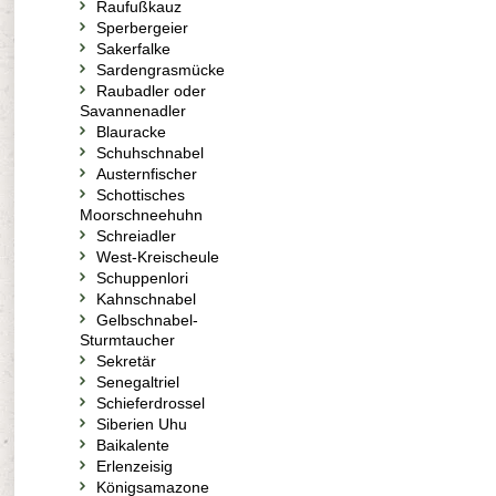
Raufußkauz
Sperbergeier
Sakerfalke
Sardengrasmücke
Raubadler oder
Savannenadler
Blauracke
Schuhschnabel
Austernfischer
Schottisches
Moorschneehuhn
Schreiadler
West-Kreischeule
Schuppenlori
Kahnschnabel
Gelbschnabel-
Sturmtaucher
Sekretär
Senegaltriel
Schieferdrossel
Siberien Uhu
Baikalente
Erlenzeisig
Königsamazone