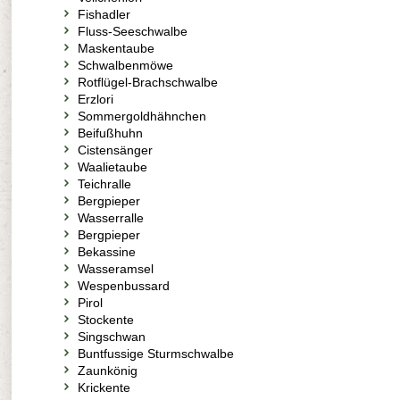
Fishadler
Fluss-Seeschwalbe
Maskentaube
Schwalbenmöwe
Rotflügel-Brachschwalbe
Erzlori
Sommergoldhähnchen
Beifußhuhn
Cistensänger
Waalietaube
Teichralle
Bergpieper
Wasserralle
Bergpieper
Bekassine
Wasseramsel
Wespenbussard
Pirol
Stockente
Singschwan
Buntfussige Sturmschwalbe
Zaunkönig
Krickente