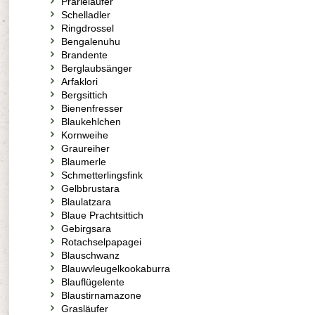
Prärieläufer
Schelladler
Ringdrossel
Bengalenuhu
Brandente
Berglaubsänger
Arfaklori
Bergsittich
Bienenfresser
Blaukehlchen
Kornweihe
Graureiher
Blaumerle
Schmetterlingsfink
Gelbbrustara
Blaulatzara
Blaue Prachtsittich
Gebirgsara
Rotachselpapagei
Blauschwanz
Blauwvleugelkookaburra
Blauflügelente
Blaustirnamazone
Grasläufer