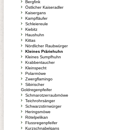
Bergfink
Östlicher Kaiseradler
Kaisergans
Kampfläufer
Schleiereule
Kiebitz
Haushuhn
Kittas
Nördlicher Raubwürger
Kleines Präriehuhn
Kleines Sumpfhuhn
Krabbentaucher
Kleinspecht
Polarmöwe
Zwergflamingo
Sibirischer
Goldregenpfeifer
Schmarotzerraubmöwe
Teichrohrsänger
Schwarzstirnwürger
Heringsmöwe
Rötelpelikan
Flussregenpfeifer
Kurzschnabelgans