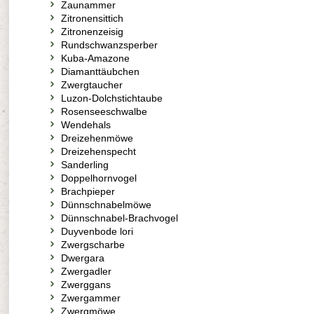
Zaunammer
Zitronensittich
Zitronenzeisig
Rundschwanzsperber
Kuba-Amazone
Diamanttäubchen
Zwergtaucher
Luzon-Dolchstichtaube
Rosenseeschwalbe
Wendehals
Dreizehenmöwe
Dreizehenspecht
Sanderling
Doppelhornvogel
Brachpieper
Dünnschnabelmöwe
Dünnschnabel-Brachvogel
Duyvenbode lori
Zwergscharbe
Dwergara
Zwergadler
Zwerggans
Zwergammer
Zwergmöwe