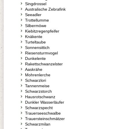
Singdrossel
Australische Zebrafink
Seeadler
Trottellumme
Silbermöwe
Kiebitzregenpfeifer
Knäkente
Turteltaube
Sonnensittich
Riesensturmvogel
Dunkelente
Rakettschwanzelster
Aaskrähe
Mohrenlerche
Schwarzlori
Tannenmeise
Schwarzstorch
Hausrotschwanz
Dunkler Wasserläufer
Schwarzspecht
Trauerseeschwalbe
Trauersteinschmätzer
Schwarzmilan