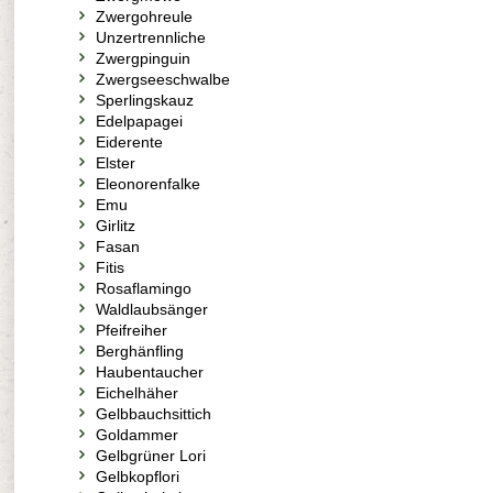
Zwergohreule
Unzertrennliche
Zwergpinguin
Zwergseeschwalbe
Sperlingskauz
Edelpapagei
Eiderente
Elster
Eleonorenfalke
Emu
Girlitz
Fasan
Fitis
Rosaflamingo
Waldlaubsänger
Pfeifreiher
Berghänfling
Haubentaucher
Eichelhäher
Gelbbauchsittich
Goldammer
Gelbgrüner Lori
Gelbkopflori