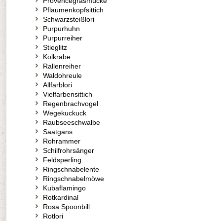
Provencegrasmücke
Pflaumenkopfsittich
Schwarzsteißlori
Purpurhuhn
Purpurreiher
Stieglitz
Kolkrabe
Rallenreiher
Waldohreule
Allfarblori
Vielfarbensittich
Regenbrachvogel
Wegekuckuck
Raubseeschwalbe
Saatgans
Rohrammer
Schilfrohrsänger
Feldsperling
Ringschnabelente
Ringschnabelmöwe
Kubaflamingo
Rotkardinal
Rosa Spoonbill
Rotlori