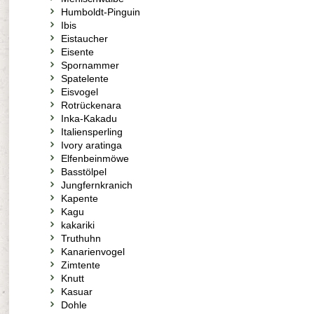
Humboldt-Pinguin
Ibis
Eistaucher
Eisente
Spornammer
Spatelente
Eisvogel
Rotrückenara
Inka-Kakadu
Italiensperling
Ivory aratinga
Elfenbeinmöwe
Basstölpel
Jungfernkranich
Kapente
Kagu
kakariki
Truthuhn
Kanarienvogel
Zimtente
Knutt
Kasuar
Dohle