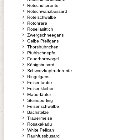
Rotschulterente
Rotschwanzbussard
Rötelschwalbe
Rotohrara
Rosellasittich
Zwergschneegans
Gelbe Pfeifgans
Thorshühnchen
Pfuhlschnepfe
Feuerhornvogel
Königsbusard
Schwarzkopfruderente
Ringelgans
Felsentaube
Felsenkleiber
Mauerläufer
Steinsperling
Felsenschwalbe
Bachstelze
Trauermeise
Rosakakadu
White Pelican
Rauhfussbusard