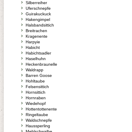
Silberreiher
Uferschnepfe
Guirakuckuck
Hakengimpel
Halsbandsittich
Breitrachen
Kragenente
Harpyie
Habicht
Habichtsadler
Haselhuhn
Heckenbraunelle
Waldrapp
Barren Goose
Hohltaube
Felsensittich
Hornsittich
Hornraben
Wiedehopf
Hottentottenente
Ringeltaube
Waldschnepfe
Haussperling
Mehlschwalbe