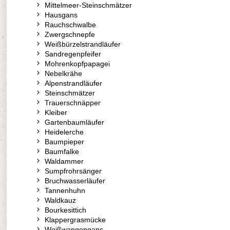
Mittelmeer-Steinschmätzer
Hausgans
Rauchschwalbe
Zwergschnepfe
Weißbürzelstrandläufer
Sandregenpfeifer
Mohrenkopfpapagei
Nebelkrähe
Alpenstrandläufer
Steinschmätzer
Trauerschnäpper
Kleiber
Gartenbaumläufer
Heidelerche
Baumpieper
Baumfalke
Waldammer
Sumpfrohrsänger
Bruchwasserläufer
Tannenhuhn
Waldkauz
Bourkesittich
Klappergrasmücke
Weißwangengans