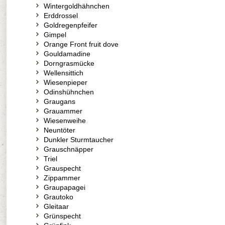
Wintergoldhähnchen
Erddrossel
Goldregenpfeifer
Gimpel
Orange Front fruit dove
Gouldamadine
Dorngrasmücke
Wellensittich
Wiesenpieper
Odinshühnchen
Graugans
Grauammer
Wiesenweihe
Neuntöter
Dunkler Sturmtaucher
Grauschnäpper
Triel
Grauspecht
Zippammer
Graupapagei
Grautoko
Gleitaar
Grünspecht