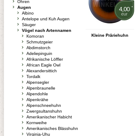
Ohren
Augen
*
4,00
Albino
eur
Antelope und Kuh Augen
Säuger
Vögel nach Artennamen
Kleine Präriehuhn
Komoran
Schmutzgeier
Abdimstorch
Adeliepinguin
Afrikanische Löffler
African Eagle Owl
Alexandersittich
Tordalk
Alpensegler
Alpenbraunelle
Alpendohle
Alpenkrähe
Alpenschneehuhn
Zwergsultanshuhn
Amerikanischer Habicht
Kornweihe
Amerikanisches Blässhuhn
Virginia-Uhu