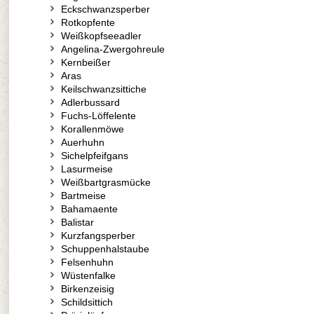
Eckschwanzsperber
Rotkopfente
Weißkopfseeadler
Angelina-Zwergohreule
Kernbeißer
Aras
Keilschwanzsittiche
Adlerbussard
Fuchs-Löffelente
Korallenmöwe
Auerhuhn
Sichelpfeifgans
Lasurmeise
Weißbartgrasmücke
Bartmeise
Bahamaente
Balistar
Kurzfangsperber
Schuppenhalstaube
Felsenhuhn
Wüstenfalke
Birkenzeisig
Schildsittich