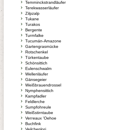
Temminckstrandläufer
Terekwasserläufer
Zilpzalp
Tukane
Turakos
Bergente
Turmfalke
Tucumán-Amazone
Gartengrasmücke
Rotschenkel
Türkentaube
Schönsittich
Eulenschwalm
Wellenläufer
Gänsegeier
Weißbrauendrossel
Nymphensittich
Kampfadler
Feldlerche
Sumpfohreule
Weißstirntaube
Verreaux 'Oehoe
Buchfink
Veilchenlori