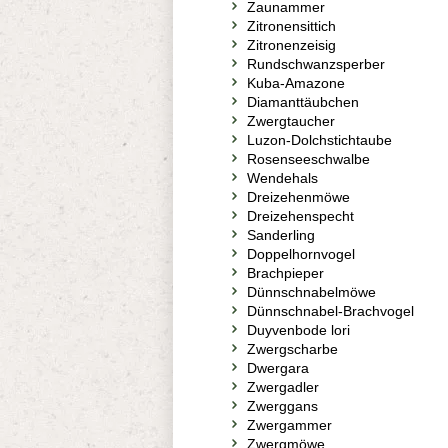
Zaunammer
Zitronensittich
Zitronenzeisig
Rundschwanzsperber
Kuba-Amazone
Diamanttäubchen
Zwergtaucher
Luzon-Dolchstichtaube
Rosenseeschwalbe
Wendehals
Dreizehenmöwe
Dreizehenspecht
Sanderling
Doppelhornvogel
Brachpieper
Dünnschnabelmöwe
Dünnschnabel-Brachvogel
Duyvenbode lori
Zwergscharbe
Dwergara
Zwergadler
Zwerggans
Zwergammer
Zwergmöwe