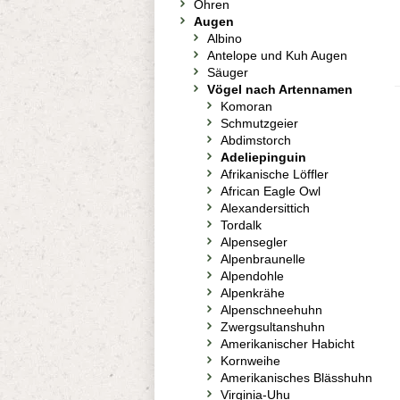
Ohren
Augen
Albino
Antelope und Kuh Augen
Säuger
Vögel nach Artennamen
Komoran
Schmutzgeier
Abdimstorch
Adeliepinguin
Afrikanische Löffler
African Eagle Owl
Alexandersittich
Tordalk
Alpensegler
Alpenbraunelle
Alpendohle
Alpenkrähe
Alpenschneehuhn
Zwergsultanshuhn
Amerikanischer Habicht
Kornweihe
Amerikanisches Blässhuhn
Virginia-Uhu