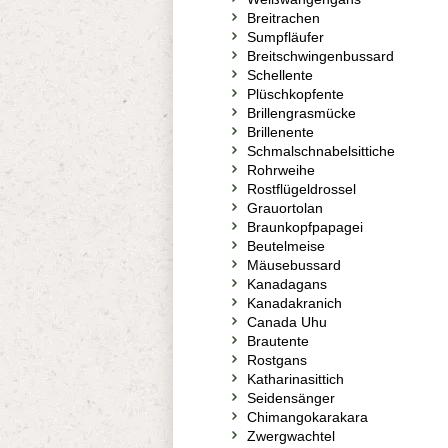
Breitrachen
Sumpfläufer
Breitschwingenbussard
Schellente
Plüschkopfente
Brillengrasmücke
Brillenente
Schmalschnabelsittiche
Rohrweihe
Rostflügeldrossel
Grauortolan
Braunkopfpapagei
Beutelmeise
Mäusebussard
Kanadagans
Kanadakranich
Canada Uhu
Brautente
Rostgans
Katharinasittich
Seidensänger
Chimangokarakara
Zwergwachtel