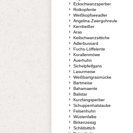
Eckschwanzsperber
Rotkopfente
Weißkopfseeadler
Angelina-Zwergohreule
Kernbeißer
Aras
Keilschwanzsittiche
Adlerbussard
Fuchs-Löffelente
Korallenmöwe
Auerhuhn
Sichelpfeifgans
Lasurmeise
Weißbartgrasmücke
Bartmeise
Bahamaente
Balistar
Kurzfangsperber
Schuppenhalstaube
Felsenhuhn
Wüstenfalke
Birkenzeisig
Schildsittich