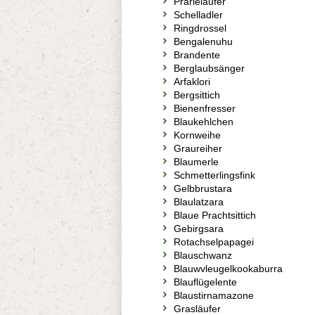
Prärieläufer
Schelladler
Ringdrossel
Bengalenuhu
Brandente
Berglaubsänger
Arfaklori
Bergsittich
Bienenfresser
Blaukehlchen
Kornweihe
Graureiher
Blaumerle
Schmetterlingsfink
Gelbbrustara
Blaulatzara
Blaue Prachtsittich
Gebirgsara
Rotachselpapagei
Blauschwanz
Blauwvleugelkookaburra
Blauflügelente
Blaustirnamazone
Grasläufer