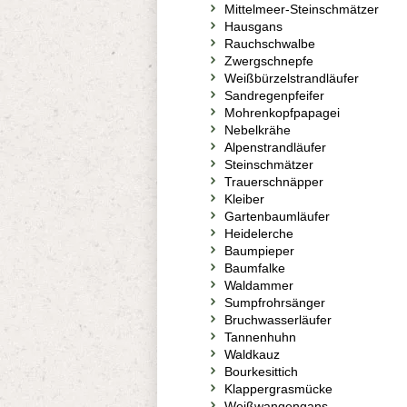
Mittelmeer-Steinschmätzer
Hausgans
Rauchschwalbe
Zwergschnepfe
Weißbürzelstrandläufer
Sandregenpfeifer
Mohrenkopfpapagei
Nebelkrähe
Alpenstrandläufer
Steinschmätzer
Trauerschnäpper
Kleiber
Gartenbaumläufer
Heidelerche
Baumpieper
Baumfalke
Waldammer
Sumpfrohrsänger
Bruchwasserläufer
Tannenhuhn
Waldkauz
Bourkesittich
Klappergrasmücke
Weißwangengans