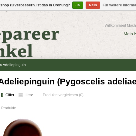
shop zu verbessern. Ist das in Ordnung?
Ja
Nein
Für weitere Inform
Willkommen! Möcht
Mein 
»
Adeliepinguin
Adeliepinguin (Pygoscelis adeliae
Gitter
Liste
Produkte vergleichen (0)
 Produkte