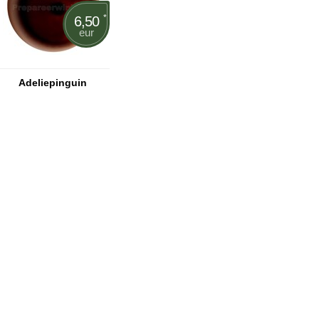
*
6,50
eur
Adeliepinguin