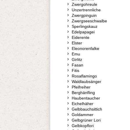
Zwergohreule
Unzertrennliche
Zwergpinguin
Zwergseeschwalbe
Sperlingskauz
Edelpapagei
Eiderente
Elster
Eleonorenfalke
Emu
Girlitz
Fasan
Fitis
Rosaflamingo
Waldlaubsänger
Pfeifreiher
Berghänfling
Haubentaucher
Eichelhäher
Gelbbauchsittich
Goldammer
Gelbgrüner Lori
Gelbkopflori