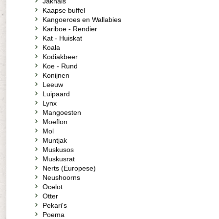
Jakhals
Kaapse buffel
Kangoeroes en Wallabies
Kariboe - Rendier
Kat - Huiskat
Koala
Kodiakbeer
Koe - Rund
Konijnen
Leeuw
Luipaard
Lynx
Mangoesten
Moeflon
Mol
Muntjak
Muskusos
Muskusrat
Nerts (Europese)
Neushoorns
Ocelot
Otter
Pekari's
Poema