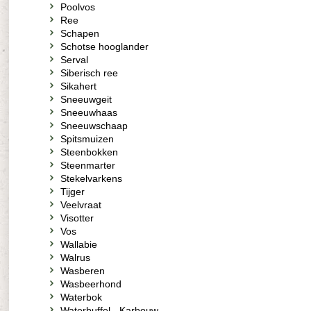
Poolvos
Ree
Schapen
Schotse hooglander
Serval
Siberisch ree
Sikahert
Sneeuwgeit
Sneeuwhaas
Sneeuwschaap
Spitsmuizen
Steenbokken
Steenmarter
Stekelvarkens
Tijger
Veelvraat
Visotter
Vos
Wallabie
Walrus
Wasberen
Wasbeerhond
Waterbok
Waterbuffel - Karbouw