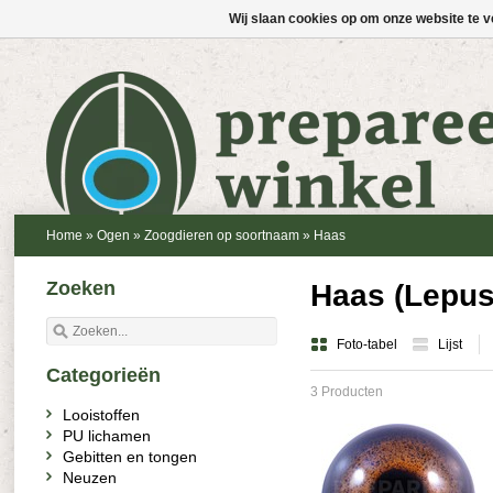
Wij slaan cookies op om onze website te v
Home
»
Ogen
»
Zoogdieren op soortnaam
»
Haas
Zoeken
Haas (Lepus
Foto-tabel
Lijst
Categorieën
3 Producten
Looistoffen
PU lichamen
Gebitten en tongen
Neuzen