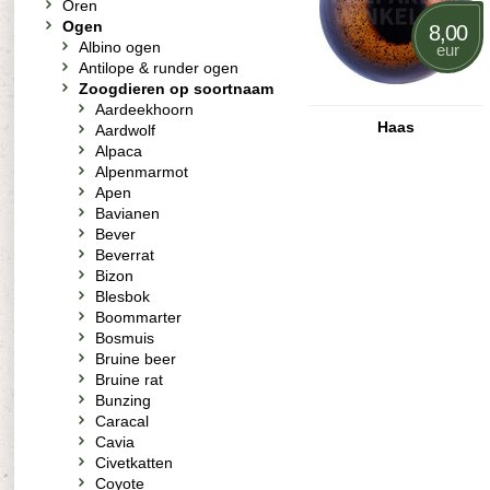
Oren
Ogen
8,00
Albino ogen
eur
Antilope & runder ogen
Zoogdieren op soortnaam
Aardeekhoorn
Haas
Aardwolf
Alpaca
Alpenmarmot
Apen
Bavianen
Bever
Beverrat
Bizon
Blesbok
Boommarter
Bosmuis
Bruine beer
Bruine rat
Bunzing
Caracal
Cavia
Civetkatten
Coyote