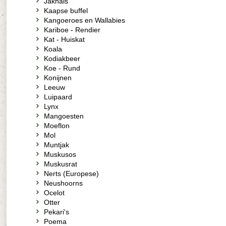
Jakhals
Kaapse buffel
Kangoeroes en Wallabies
Kariboe - Rendier
Kat - Huiskat
Koala
Kodiakbeer
Koe - Rund
Konijnen
Leeuw
Luipaard
Lynx
Mangoesten
Moeflon
Mol
Muntjak
Muskusos
Muskusrat
Nerts (Europese)
Neushoorns
Ocelot
Otter
Pekari's
Poema