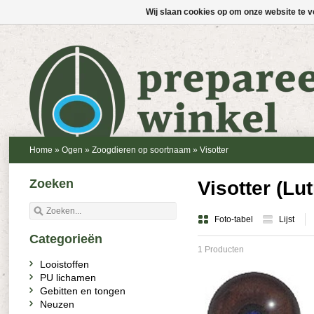
Wij slaan cookies op om onze website te v
Home
»
Ogen
»
Zoogdieren op soortnaam
»
Visotter
Zoeken
Visotter (Lut
Foto-tabel
Lijst
Categorieën
1 Producten
Looistoffen
PU lichamen
Gebitten en tongen
Neuzen