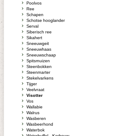
Poolvos
Ree
Schapen
Schotse hooglander
Serval
Siberisch ree
Sikahert
Sneeuwgeit
Sneeuwhaas
Sneeuwschaap
Spitsmuizen
Steenbokken
Steenmarter
Stekelvarkens
Tijger
Veelvraat
Visotter
Vos
Wallabie
Walrus
Wasberen
Wasbeerhond
Waterbok
Waterbuffel - Karbouw