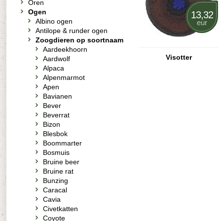
Oren
Ogen
13,32
Albino ogen
eur
Antilope & runder ogen
Zoogdieren op soortnaam
Aardeekhoorn
Visotter
Aardwolf
Alpaca
Alpenmarmot
Apen
Bavianen
Bever
Beverrat
Bizon
Blesbok
Boommarter
Bosmuis
Bruine beer
Bruine rat
Bunzing
Caracal
Cavia
Civetkatten
Coyote