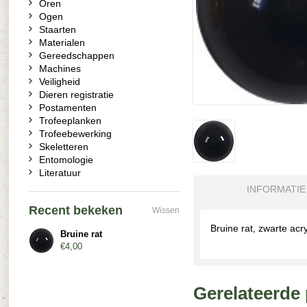
Oren
Ogen
Staarten
Materialen
Gereedschappen
Machines
Veiligheid
Dieren registratie
Postamenten
Trofeeplanken
Trofeebewerking
Skeletteren
Entomologie
Literatuur
INFORMATIE
Recent bekeken
Wissen
Bruine rat, zwarte acr
Bruine rat
€4,00
Gerelateerde