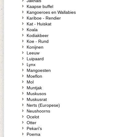
Jakhals
Kaapse buffel
Kangoeroes en Wallabies
Kariboe - Rendier
Kat - Huiskat
Koala
Kodiakbeer
Koe - Rund
Konijnen
Leeuw
Luipaard
Lynx
Mangoesten
Moeflon
Mol
Muntjak
Muskusos
Muskusrat
Nerts (Europese)
Neushoorns
Ocelot
Otter
Pekari's
Poema