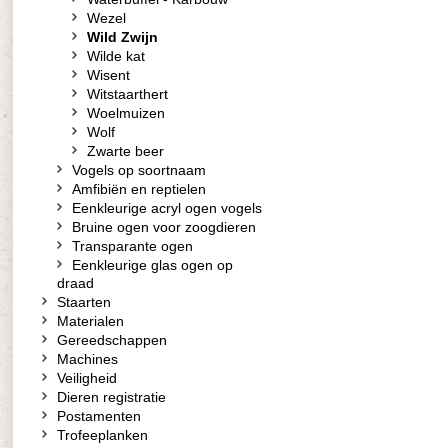
Wezel
Wild Zwijn
Wilde kat
Wisent
Witstaarthert
Woelmuizen
Wolf
Zwarte beer
Vogels op soortnaam
Amfibiën en reptielen
Eenkleurige acryl ogen vogels
Bruine ogen voor zoogdieren
Transparante ogen
Eenkleurige glas ogen op
draad
Staarten
Materialen
Gereedschappen
Machines
Veiligheid
Dieren registratie
Postamenten
Trofeeplanken