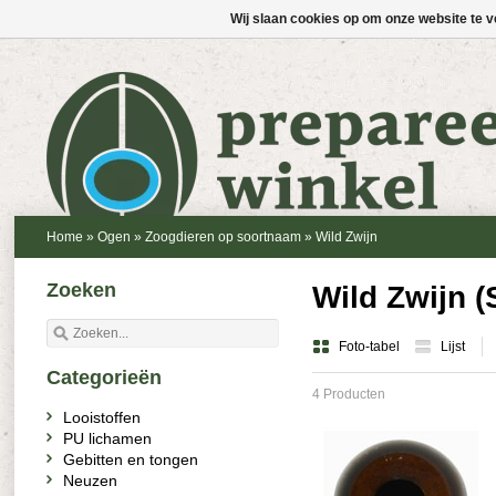
Wij slaan cookies op om onze website te v
Home
»
Ogen
»
Zoogdieren op soortnaam
»
Wild Zwijn
Zoeken
Wild Zwijn (
Foto-tabel
Lijst
Categorieën
4 Producten
Looistoffen
PU lichamen
Gebitten en tongen
Neuzen