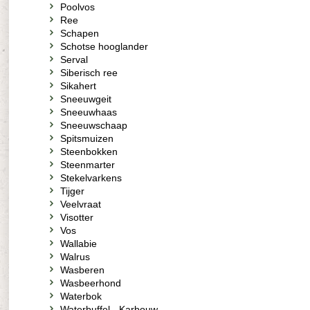
Poolvos
Ree
Schapen
Schotse hooglander
Serval
Siberisch ree
Sikahert
Sneeuwgeit
Sneeuwhaas
Sneeuwschaap
Spitsmuizen
Steenbokken
Steenmarter
Stekelvarkens
Tijger
Veelvraat
Visotter
Vos
Wallabie
Walrus
Wasberen
Wasbeerhond
Waterbok
Waterbuffel - Karbouw