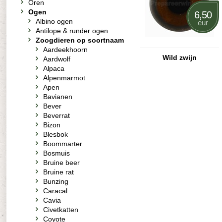
Oren
Ogen
6,50
Albino ogen
eur
Antilope & runder ogen
Zoogdieren op soortnaam
Aardeekhoorn
Wild zwijn
Aardwolf
Alpaca
Alpenmarmot
Apen
Bavianen
Bever
Beverrat
Bizon
Blesbok
Boommarter
Bosmuis
Bruine beer
Bruine rat
Bunzing
Caracal
Cavia
Civetkatten
Coyote