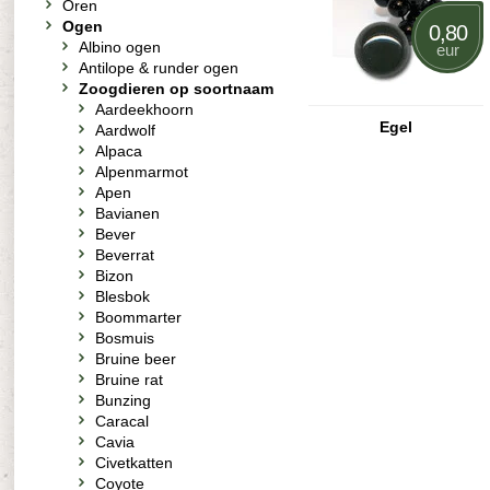
Oren
Ogen
0,80
Albino ogen
eur
Antilope & runder ogen
Zoogdieren op soortnaam
Aardeekhoorn
Egel
Aardwolf
Alpaca
Alpenmarmot
Apen
Bavianen
Bever
Beverrat
Bizon
Blesbok
Boommarter
Bosmuis
Bruine beer
Bruine rat
Bunzing
Caracal
Cavia
Civetkatten
Coyote