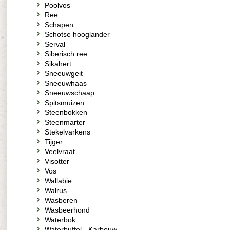
Poolvos
Ree
Schapen
Schotse hooglander
Serval
Siberisch ree
Sikahert
Sneeuwgeit
Sneeuwhaas
Sneeuwschaap
Spitsmuizen
Steenbokken
Steenmarter
Stekelvarkens
Tijger
Veelvraat
Visotter
Vos
Wallabie
Walrus
Wasberen
Wasbeerhond
Waterbok
Waterbuffel - Karbouw