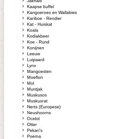
Jakhals
Kaapse buffel
Kangoeroes en Wallabies
Kariboe - Rendier
Kat - Huiskat
Koala
Kodiakbeer
Koe - Rund
Konijnen
Leeuw
Luipaard
Lynx
Mangoesten
Moeflon
Mol
Muntjak
Muskusos
Muskusrat
Nerts (Europese)
Neushoorns
Ocelot
Otter
Pekari's
Poema