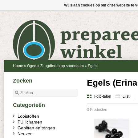
Wij slaan cookies op om onze website te v
Home
»
Ogen
»
Zoogdieren op soortnaam
»
Egels
Zoeken
Egels (Erina
Foto-tabel
Lijst
Categorieën
3 Producten
Looistoffen
PU lichamen
Gebitten en tongen
Neuzen