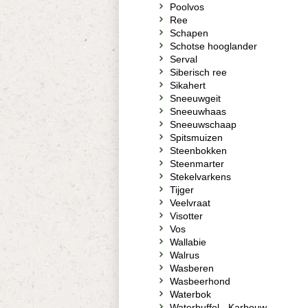
Poolvos
Ree
Schapen
Schotse hooglander
Serval
Siberisch ree
Sikahert
Sneeuwgeit
Sneeuwhaas
Sneeuwschaap
Spitsmuizen
Steenbokken
Steenmarter
Stekelvarkens
Tijger
Veelvraat
Visotter
Vos
Wallabie
Walrus
Wasberen
Wasbeerhond
Waterbok
Waterbuffel - Karbouw