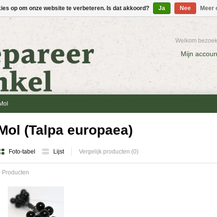
kies op om onze website te verbeteren. Is dat akkoord?
Ja
Nee
Meer 
Welkom bezoeke
Mijn accoun
Mol
Mol (Talpa europaea)
Foto-tabel
Lijst
Vergelijk producten (0)
 Producten