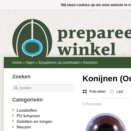
Wij slaan cookies op om onze website te v
Home
»
Ogen
»
Zoogdieren op soortnaam
»
Konijnen
Zoeken
Konijnen (O
Foto-tabel
Lijst
Categorieën
5 Producten
Looistoffen
PU lichamen
Gebitten en tongen
Neuzen