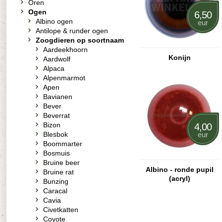
Oren
Ogen
6,50
Albino ogen
eur
Antilope & runder ogen
Zoogdieren op soortnaam
Aardeekhoorn
Konijn
Aardwolf
Alpaca
Alpenmarmot
Apen
Bavianen
Bever
Beverrat
Bizon
4,00
Blesbok
eur
Boommarter
Bosmuis
Bruine beer
Albino - ronde pupil
Bruine rat
(acryl)
Bunzing
Caracal
Cavia
Civetkatten
Coyote