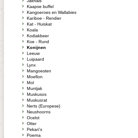
Jakhals
Kaapse buffel
Kangoeroes en Wallabies
Kariboe - Rendier
Kat - Huiskat
Koala
Kodiakbeer
Koe - Rund
Konijnen
Leeuw
Luipaard
Lynx
Mangoesten
Moeflon
Mol
Muntjak
Muskusos
Muskusrat
Nerts (Europese)
Neushoorns
Ocelot
Otter
Pekari's
Poema