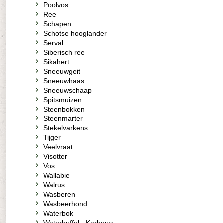
Poolvos
Ree
Schapen
Schotse hooglander
Serval
Siberisch ree
Sikahert
Sneeuwgeit
Sneeuwhaas
Sneeuwschaap
Spitsmuizen
Steenbokken
Steenmarter
Stekelvarkens
Tijger
Veelvraat
Visotter
Vos
Wallabie
Walrus
Wasberen
Wasbeerhond
Waterbok
Waterbuffel - Karbouw