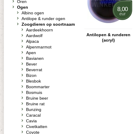
Oren
Ogen
8,00
Albino ogen
eur
Antilope & runder ogen
Zoogdieren op soortnaam
Aardeekhoorn
Antilopen & runderen
Aardwolf
(acryl)
Alpaca
Alpenmarmot
Apen
Bavianen
Bever
Beverrat
Bizon
Blesbok
Boommarter
Bosmuis
Bruine beer
Bruine rat
Bunzing
Caracal
Cavia
Civetkatten
Coyote