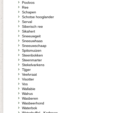
Poolvos
Ree
Schapen
Schotse hooglander
Serval
Siberisch ree
Sikahert
Sneeuwgeit
Sneeuwhaas
Sneeuwschaap
Spitsmuizen
Steenbokken
Steenmarter
Stekelvarkens
Tijger
Veelvraat
Visotter
Vos
Wallabie
Walrus
Wasberen
Wasbeerhond
Waterbok
Waterbuffel - Karbouw