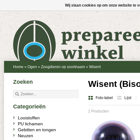
Wij slaan cookies op om onze website te v
Home
»
Ogen
»
Zoogdieren op soortnaam
»
Wisent
Zoeken
Wisent (Bis
Foto-tabel
Lijst
Categorieën
2 Producten
Looistoffen
PU lichamen
Gebitten en tongen
Neuzen