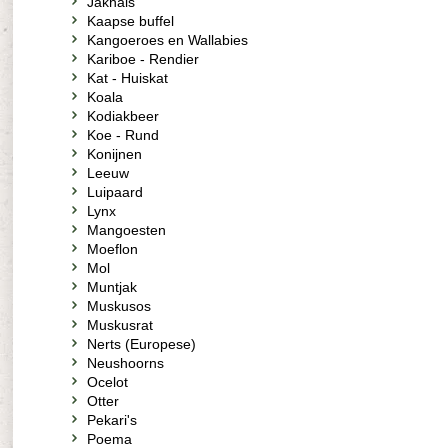
Jakhals
Kaapse buffel
Kangoeroes en Wallabies
Kariboe - Rendier
Kat - Huiskat
Koala
Kodiakbeer
Koe - Rund
Konijnen
Leeuw
Luipaard
Lynx
Mangoesten
Moeflon
Mol
Muntjak
Muskusos
Muskusrat
Nerts (Europese)
Neushoorns
Ocelot
Otter
Pekari's
Poema