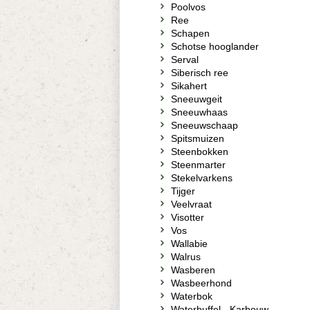
Poolvos
Ree
Schapen
Schotse hooglander
Serval
Siberisch ree
Sikahert
Sneeuwgeit
Sneeuwhaas
Sneeuwschaap
Spitsmuizen
Steenbokken
Steenmarter
Stekelvarkens
Tijger
Veelvraat
Visotter
Vos
Wallabie
Walrus
Wasberen
Wasbeerhond
Waterbok
Waterbuffel - Karbouw