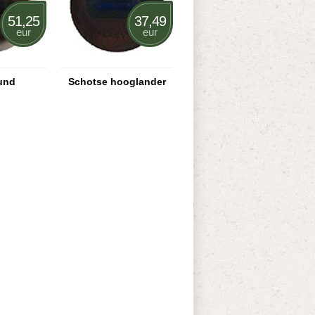
51,25
37,49
eur
eur
rund
Schotse hooglander