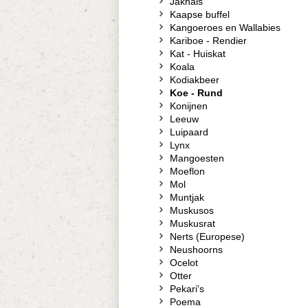
Jakhals
Kaapse buffel
Kangoeroes en Wallabies
Kariboe - Rendier
Kat - Huiskat
Koala
Kodiakbeer
Koe - Rund
Konijnen
Leeuw
Luipaard
Lynx
Mangoesten
Moeflon
Mol
Muntjak
Muskusos
Muskusrat
Nerts (Europese)
Neushoorns
Ocelot
Otter
Pekari's
Poema