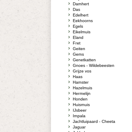
Damhert
Das
Edelhert
Eekhoorns
Egels
Eikelmuis
Eland
Fret
Geiten
Gems
Genetkatten
Gnoes - Wildebeesten
Grijze vos
Haas
Hamster
Hazelmuis
Hermelijn
Honden
Huismuis
IJsbeer
Impala
Jachtluipaard - Cheeta
Jaguar