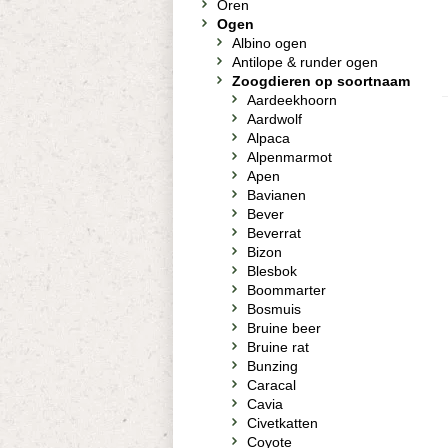
Oren
Ogen
Albino ogen
Antilope & runder ogen
Zoogdieren op soortnaam
Aardeekhoorn
Aardwolf
Alpaca
Alpenmarmot
Apen
Bavianen
Bever
Beverrat
Bizon
Blesbok
Boommarter
Bosmuis
Bruine beer
Bruine rat
Bunzing
Caracal
Cavia
Civetkatten
Coyote