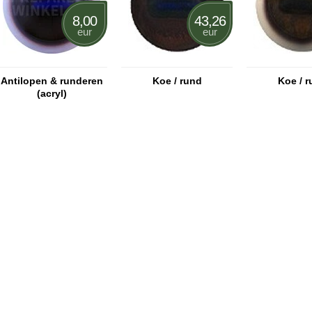
8,00
43,26
eur
eur
Antilopen & runderen
Koe / rund
Koe / 
(acryl)