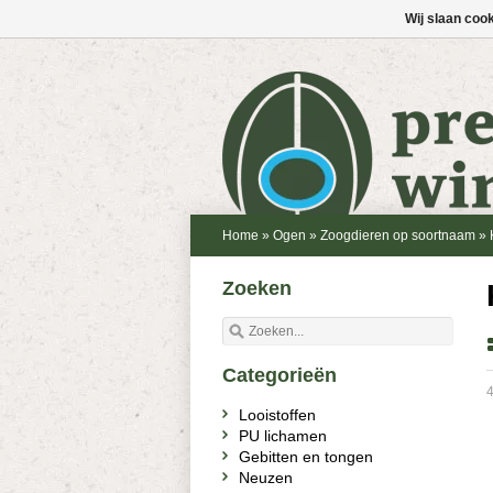
Wij slaan coo
Home
»
Ogen
»
Zoogdieren op soortnaam
»
Zoeken
Categorieën
4
Looistoffen
PU lichamen
Gebitten en tongen
Neuzen