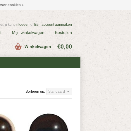
over cookies »
r, u kunt
Inloggen
of
Een account aanmaken
t
Mijn winkelwagen
Bestellen
€0,00
Winkelwagen
Sorteren op:
Standaard