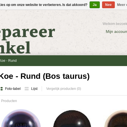
kies op om onze website te verbeteren. Is dat akkoord?
Ja
Nee
Meer 
Welkom bezoeke
Mijn accoun
Koe - Rund
Koe - Rund (Bos taurus)
Foto-tabel
Lijst
Vergelijk producten (0)
 Producten