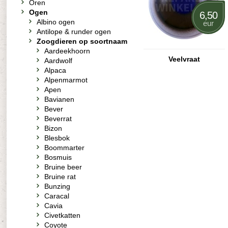
Oren
Ogen
6,50
Albino ogen
eur
Antilope & runder ogen
Zoogdieren op soortnaam
Aardeekhoorn
Veelvraat
Aardwolf
Alpaca
Alpenmarmot
Apen
Bavianen
Bever
Beverrat
Bizon
Blesbok
Boommarter
Bosmuis
Bruine beer
Bruine rat
Bunzing
Caracal
Cavia
Civetkatten
Coyote