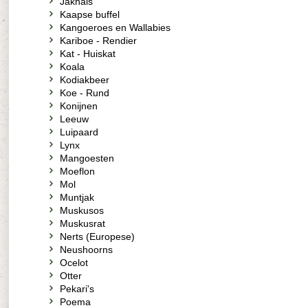
Jakhals
Kaapse buffel
Kangoeroes en Wallabies
Kariboe - Rendier
Kat - Huiskat
Koala
Kodiakbeer
Koe - Rund
Konijnen
Leeuw
Luipaard
Lynx
Mangoesten
Moeflon
Mol
Muntjak
Muskusos
Muskusrat
Nerts (Europese)
Neushoorns
Ocelot
Otter
Pekari's
Poema