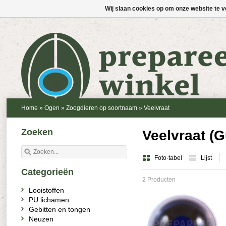
Wij slaan cookies op om onze website te v
Home
»
Ogen
»
Zoogdieren op soortnaam
»
Veelvraat
Zoeken
Veelvraat (G
Foto-tabel
Lijst
Categorieën
2 Producten
Looistoffen
PU lichamen
Gebitten en tongen
Neuzen