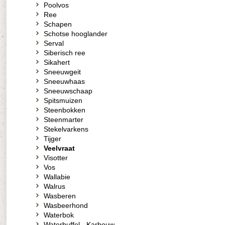
Poolvos
Ree
Schapen
Schotse hooglander
Serval
Siberisch ree
Sikahert
Sneeuwgeit
Sneeuwhaas
Sneeuwschaap
Spitsmuizen
Steenbokken
Steenmarter
Stekelvarkens
Tijger
Veelvraat
Visotter
Vos
Wallabie
Walrus
Wasberen
Wasbeerhond
Waterbok
Waterbuffel - Karbouw