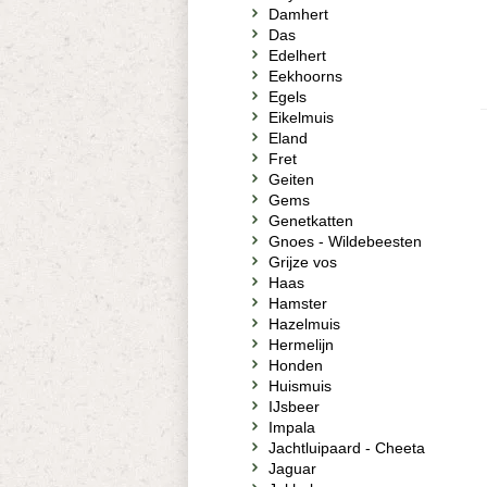
Damhert
Das
Edelhert
Eekhoorns
Egels
Eikelmuis
Eland
Fret
Geiten
Gems
Genetkatten
Gnoes - Wildebeesten
Grijze vos
Haas
Hamster
Hazelmuis
Hermelijn
Honden
Huismuis
IJsbeer
Impala
Jachtluipaard - Cheeta
Jaguar