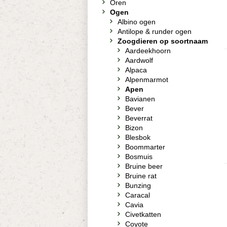
Oren
Ogen
Albino ogen
Antilope & runder ogen
Zoogdieren op soortnaam
Aardeekhoorn
Aardwolf
Alpaca
Alpenmarmot
Apen
Bavianen
Bever
Beverrat
Bizon
Blesbok
Boommarter
Bosmuis
Bruine beer
Bruine rat
Bunzing
Caracal
Cavia
Civetkatten
Coyote