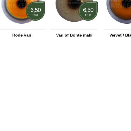
6,50
6,50
eur
eur
Rode vari
Vari of Bonte maki
Vervet / B