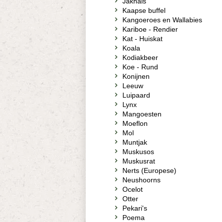
Jakhals
Kaapse buffel
Kangoeroes en Wallabies
Kariboe - Rendier
Kat - Huiskat
Koala
Kodiakbeer
Koe - Rund
Konijnen
Leeuw
Luipaard
Lynx
Mangoesten
Moeflon
Mol
Muntjak
Muskusos
Muskusrat
Nerts (Europese)
Neushoorns
Ocelot
Otter
Pekari's
Poema