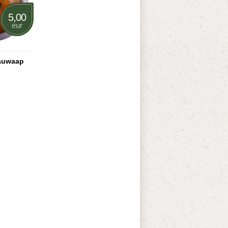
5,00
eur
lauwaap