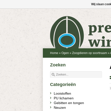
Wij slaan coo
Home
»
Ogen
»
Zoogdieren op soortnaam
»
Zoeken
Categorieën
1
Looistoffen
PU lichamen
Gebitten en tongen
Neuzen