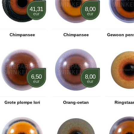
41,31
8,00
eur
eur
Chimpansee
Chimpansee
Gewoon pens
6,50
8,00
eur
eur
Grote plompe lori
Orang-oetan
Ringstaa