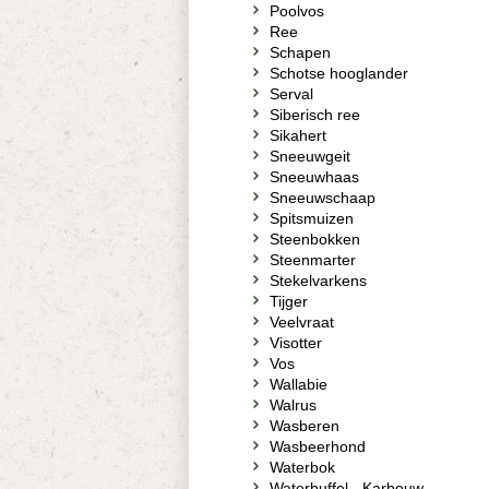
Poolvos
Ree
Schapen
Schotse hooglander
Serval
Siberisch ree
Sikahert
Sneeuwgeit
Sneeuwhaas
Sneeuwschaap
Spitsmuizen
Steenbokken
Steenmarter
Stekelvarkens
Tijger
Veelvraat
Visotter
Vos
Wallabie
Walrus
Wasberen
Wasbeerhond
Waterbok
Waterbuffel - Karbouw