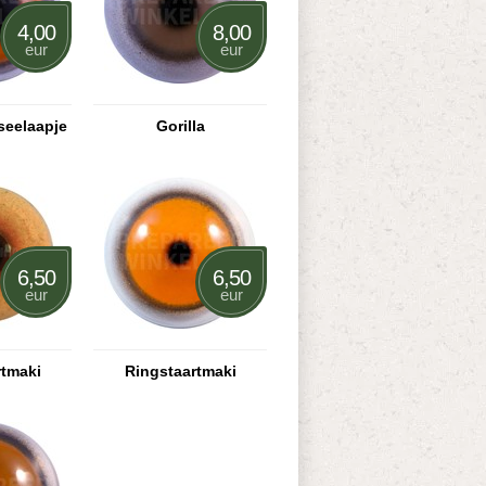
4,00
8,00
eur
eur
eelaapje
Gorilla
6,50
6,50
eur
eur
rtmaki
Ringstaartmaki