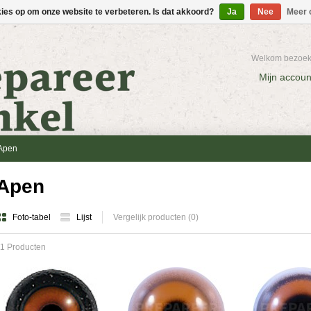
kies op om onze website te verbeteren. Is dat akkoord?
Ja
Nee
Meer 
Welkom bezoeke
Mijn accoun
Apen
Apen
Foto-tabel
Lijst
Vergelijk producten (0)
1 Producten