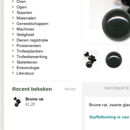
Oren
Ogen
Staarten
Materialen
Gereedschappen
Machines
Veiligheid
Dieren registratie
Postamenten
Trofeeplanken
Trofeebewerking
Skeletteren
Entomologie
Literatuur
INFORMATIE
Recent bekeken
Wissen
Bruine rat
€1,20
Bruine rat, zwarte gla
Staffelkorting is va