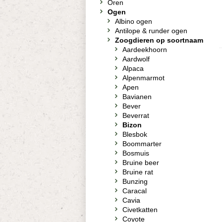
Oren
Ogen
Albino ogen
Antilope & runder ogen
Zoogdieren op soortnaam
Aardeekhoorn
Aardwolf
Alpaca
Alpenmarmot
Apen
Bavianen
Bever
Beverrat
Bizon
Blesbok
Boommarter
Bosmuis
Bruine beer
Bruine rat
Bunzing
Caracal
Cavia
Civetkatten
Coyote