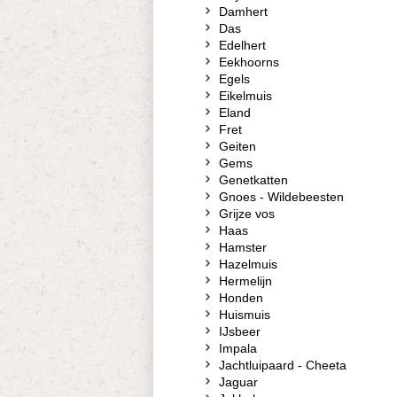
Damhert
Das
Edelhert
Eekhoorns
Egels
Eikelmuis
Eland
Fret
Geiten
Gems
Genetkatten
Gnoes - Wildebeesten
Grijze vos
Haas
Hamster
Hazelmuis
Hermelijn
Honden
Huismuis
IJsbeer
Impala
Jachtluipaard - Cheeta
Jaguar