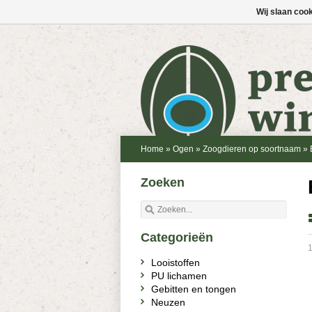
Wij slaan coo
Home
»
Ogen
»
Zoogdieren op soortnaam
»
Zoeken
Categorieën
1
Looistoffen
PU lichamen
Gebitten en tongen
Neuzen