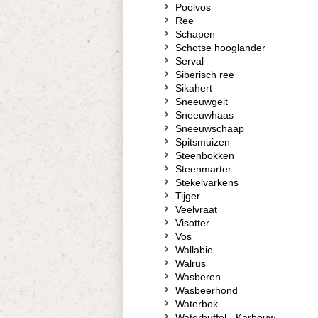
Poolvos
Ree
Schapen
Schotse hooglander
Serval
Siberisch ree
Sikahert
Sneeuwgeit
Sneeuwhaas
Sneeuwschaap
Spitsmuizen
Steenbokken
Steenmarter
Stekelvarkens
Tijger
Veelvraat
Visotter
Vos
Wallabie
Walrus
Wasberen
Wasbeerhond
Waterbok
Waterbuffel - Karbouw