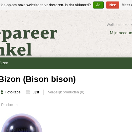
kies op om onze website te verbeteren. Is dat akkoord?
Ja
Nee
Meer 
Welkom bezoeke
Mijn accoun
Bizon
Bizon (Bison bison)
Foto-tabel
Lijst
Vergelijk producten (0)
 Producten