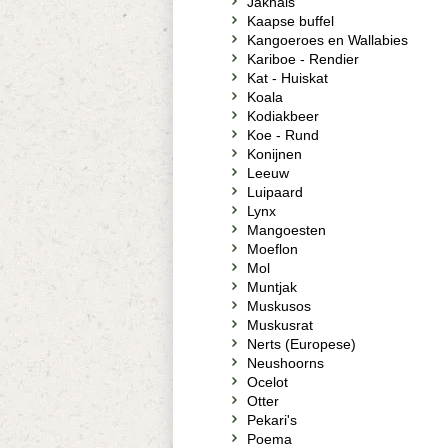
Jakhals
Kaapse buffel
Kangoeroes en Wallabies
Kariboe - Rendier
Kat - Huiskat
Koala
Kodiakbeer
Koe - Rund
Konijnen
Leeuw
Luipaard
Lynx
Mangoesten
Moeflon
Mol
Muntjak
Muskusos
Muskusrat
Nerts (Europese)
Neushoorns
Ocelot
Otter
Pekari's
Poema