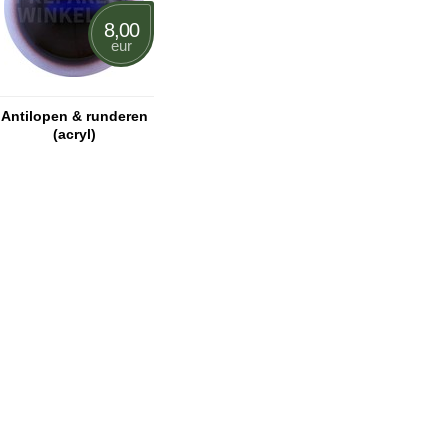
8,00
eur
Antilopen & runderen
(acryl)