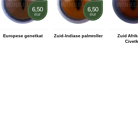
6,50
6,50
eur
eur
Europese genetkat
Zuid-Indiase palmroller
Zuid Afri
Civetk