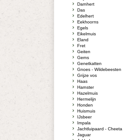
Damhert
Das
Edelhert
Eekhoorns
Egels
Eikelmuis
Eland
Fret
Geiten
Gems
Genetkatten
Gnoes - Wildebeesten
Grijze vos
Haas
Hamster
Hazelmuis
Hermelijn
Honden
Huismuis
IJsbeer
Impala
Jachtluipaard - Cheeta
Jaguar