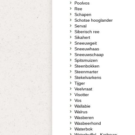
Poolvos
Ree
Schapen
Schotse hooglander
Serval
Siberisch ree
Sikahert
Sneeuwgeit
Sneeuwhaas
Sneeuwschaap
Spitsmuizen
Steenbokken
Steenmarter
Stekelvarkens
Tijger
Veelvraat
Visotter
Vos
Wallabie
Walrus
Wasberen
Wasbeerhond
Waterbok
Waterbuffel - Karbouw