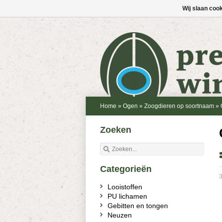
Wij slaan coo
Home
»
Ogen
»
Zoogdieren op soortnaam
»
Zoeken
Categorieën
3
Looistoffen
PU lichamen
Gebitten en tongen
Neuzen