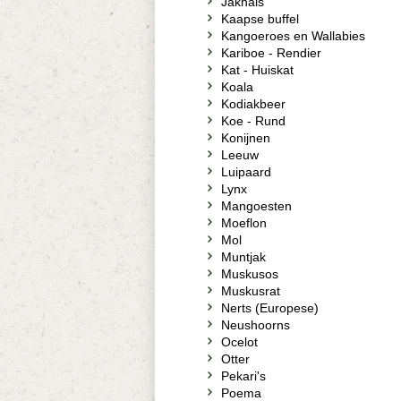
Jakhals
Kaapse buffel
Kangoeroes en Wallabies
Kariboe - Rendier
Kat - Huiskat
Koala
Kodiakbeer
Koe - Rund
Konijnen
Leeuw
Luipaard
Lynx
Mangoesten
Moeflon
Mol
Muntjak
Muskusos
Muskusrat
Nerts (Europese)
Neushoorns
Ocelot
Otter
Pekari's
Poema