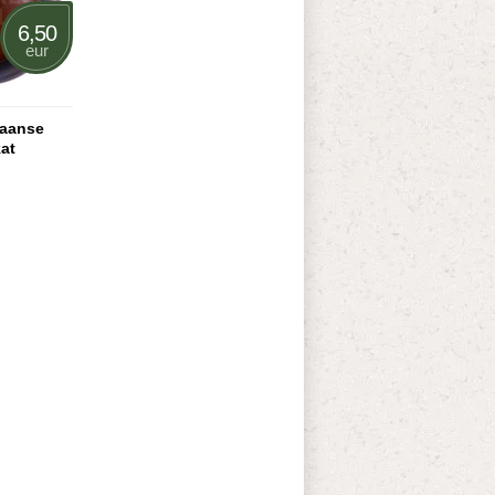
6,50
eur
kaanse
at