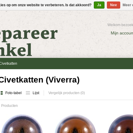
kies op om onze website te verbeteren. Is dat akkoord?
Ja
Nee
Meer 
Welkom bezoeke
Mijn accoun
Civetkatten
Civetkatten (Viverra)
Foto-tabel
Lijst
Vergelijk producten (0)
 Producten