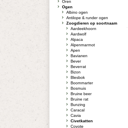
Oren
Ogen
Albino ogen
Antilope & runder ogen
Zoogdieren op soortnaam
Aardeekhoorn
Aardwolf
Alpaca
Alpenmarmot
Apen
Bavianen
Bever
Beverrat
Bizon
Blesbok
Boommarter
Bosmuis
Bruine beer
Bruine rat
Bunzing
Caracal
Cavia
Civetkatten
Coyote