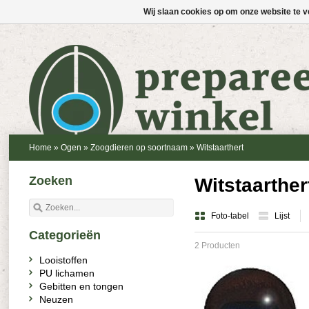
Wij slaan cookies op om onze website te v
Home
»
Ogen
»
Zoogdieren op soortnaam
»
Witstaarthert
Zoeken
Witstaarther
Foto-tabel
Lijst
Categorieën
2 Producten
Looistoffen
PU lichamen
Gebitten en tongen
Neuzen