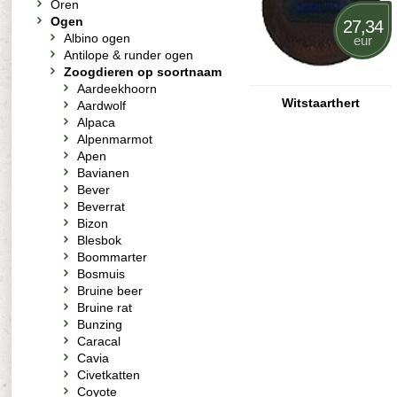
Oren
Ogen
27,34
Albino ogen
eur
Antilope & runder ogen
Zoogdieren op soortnaam
Aardeekhoorn
Witstaarthert
Aardwolf
Alpaca
Alpenmarmot
Apen
Bavianen
Bever
Beverrat
Bizon
Blesbok
Boommarter
Bosmuis
Bruine beer
Bruine rat
Bunzing
Caracal
Cavia
Civetkatten
Coyote