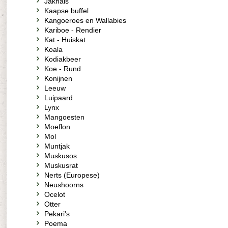
Jakhals
Kaapse buffel
Kangoeroes en Wallabies
Kariboe - Rendier
Kat - Huiskat
Koala
Kodiakbeer
Koe - Rund
Konijnen
Leeuw
Luipaard
Lynx
Mangoesten
Moeflon
Mol
Muntjak
Muskusos
Muskusrat
Nerts (Europese)
Neushoorns
Ocelot
Otter
Pekari's
Poema