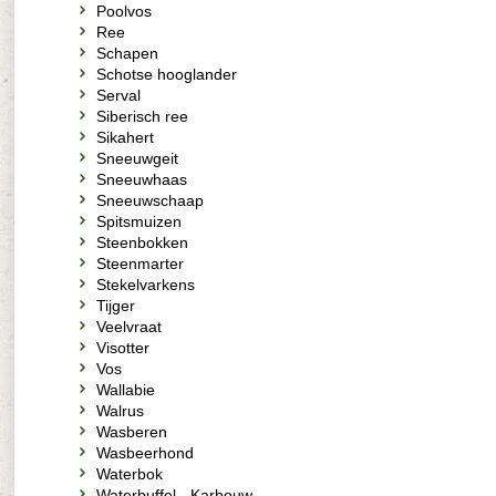
Poolvos
Ree
Schapen
Schotse hooglander
Serval
Siberisch ree
Sikahert
Sneeuwgeit
Sneeuwhaas
Sneeuwschaap
Spitsmuizen
Steenbokken
Steenmarter
Stekelvarkens
Tijger
Veelvraat
Visotter
Vos
Wallabie
Walrus
Wasberen
Wasbeerhond
Waterbok
Waterbuffel - Karbouw