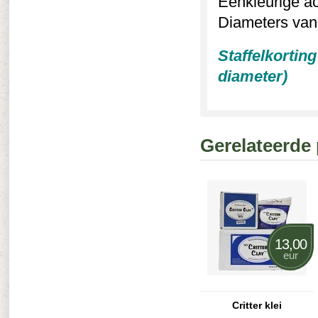
Eenkleurige ac
Diameters van 
Staffelkortin
diameter)
Gerelateerde
13,00
eur
Critter klei