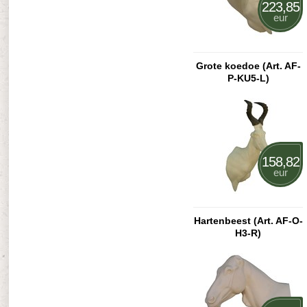
223,85
eur
Grote koedoe (Art. AF-
P-KU5-L)
158,82
eur
Hartenbeest (Art. AF-O-
H3-R)