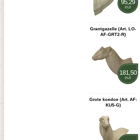
95,29
eur
Grantgazelle (Art. LO-
AF-GRT2-R)
181,50
eur
Grote koedoe (Art. AF-
KU5-G)