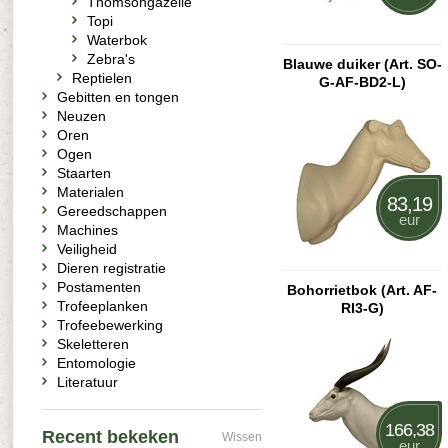
Thomsongazelle
Topi
Waterbok
Zebra's
Blauwe duiker (Art. SO-
Reptielen
G-AF-BD2-L)
Gebitten en tongen
Neuzen
Oren
Ogen
Staarten
Materialen
83,19
Gereedschappen
eur
Machines
Veiligheid
Dieren registratie
Postamenten
Bohorrietbok (Art. AF-
Trofeeplanken
RI3-G)
Trofeebewerking
Skeletteren
Entomologie
Literatuur
166,38
Recent bekeken
Wissen
eur