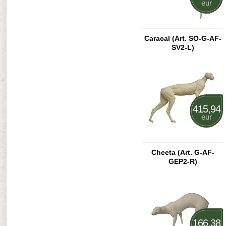
eur
Caracal (Art. SO-G-AF-
SV2-L)
415,94
eur
Cheeta (Art. G-AF-
GEP2-R)
166,38