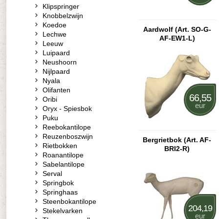
Klipspringer
Knobbelzwijn
Koedoe
Aardwolf (Art. SO-G-
Lechwe
AF-EW1-L)
Leeuw
Luipaard
Neushoorn
Nijlpaard
Nyala
Olifanten
66,55
Oribi
eur
Oryx - Spiesbok
Puku
Reebokantilope
Reuzenboszwijn
Bergrietbok (Art. AF-
Rietbokken
BRI2-R)
Roanantilope
Sabelantilope
Serval
Springbok
Springhaas
Steenbokantilope
204,19
Stekelvarken
eur