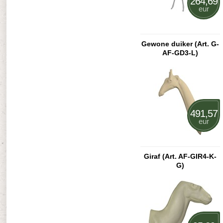
264,69
eur
Gewone duiker (Art. G-
AF-GD3-L)
491,57
eur
Giraf (Art. AF-GIR4-K-
G)