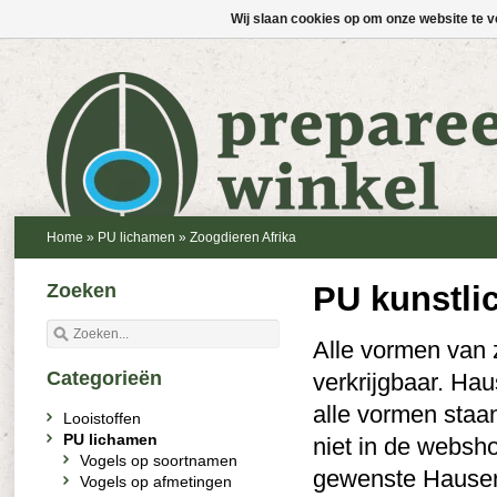
Wij slaan cookies op om onze website te v
Home
»
PU lichamen
»
Zoogdieren Afrika
Zoeken
PU kunstli
Alle vormen van z
Categorieën
verkrijgbaar. Ha
alle vormen staa
Looistoffen
PU lichamen
niet in de websh
Vogels op soortnamen
gewenste Hauser 
Vogels op afmetingen