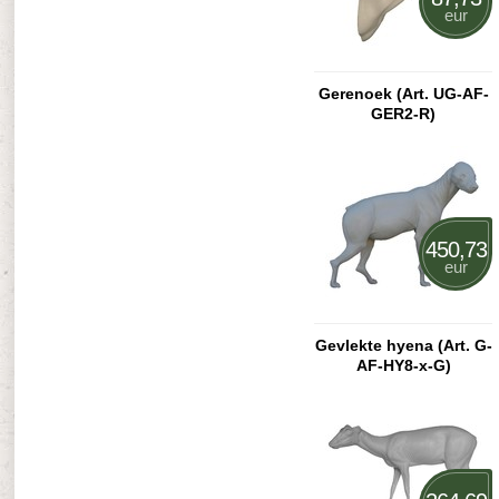
eur
Gerenoek (Art. UG-AF-
GER2-R)
450,73
eur
Gevlekte hyena (Art. G-
AF-HY8-x-G)