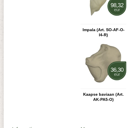
98,32
eur
Impala (Art. SO-AF-O-
I4-R)
36,30
eur
Kaapse baviaan (Art.
AK-PA5-O)