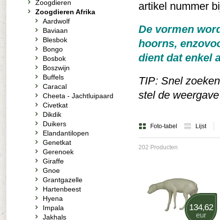
Zoogdieren
artikel nummer bi
Zoogdieren Afrika
Aardwolf
De vormen worde
Baviaan
Blesbok
hoorns, enzovoo
Bongo
dient dat enkel 
Bosbok
Boszwijn
Buffels
TIP: Snel zoeken
Caracal
stel de weergave o
Cheeta - Jachtluipaard
Civetkat
Dikdik
Duikers
Foto-tabel
Lijst
Elandantilopen
Genetkat
202 Producten
Gerenoek
Giraffe
Gnoe
Grantgazelle
Hartenbeest
Hyena
134,62
Impala
eur
Jakhals