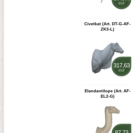
eur
Civetkat (Art. DT-G-AF-
ZK3-L)
317,63
eur
Elandantilope (Art. AF-
EL2-G)
87,73