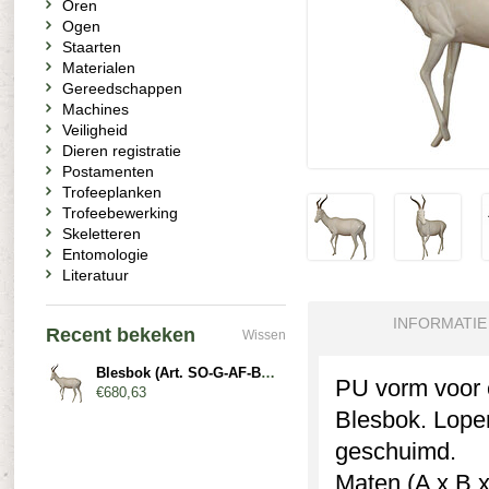
Oren
Ogen
Staarten
Materialen
Gereedschappen
Machines
Veiligheid
Dieren registratie
Postamenten
Trofeeplanken
Trofeebewerking
Skeletteren
Entomologie
Literatuur
INFORMATIE
Recent bekeken
Wissen
Blesbok (Art. SO-G-AF-BL5-L)
PU vorm voor e
€680,63
Blesbok. Lopen
geschuimd.
Maten (A x B x