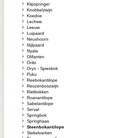
Klipspringer
Knobbelzwijn
Koedoe
Lechwe
Leeuw
Luipaard
Neushoorn
Nijlpaard
Nyala
Olifanten
Oribi
Oryx - Spiesbok
Puku
Reebokantilope
Reuzenboszwijn
Rietbokken
Roanantilope
Sabelantilope
Serval
Springbok
Springhaas
Steenbokantilope
Stekelvarken