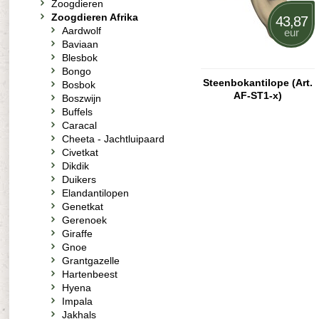
Zoogdieren
Zoogdieren Afrika
43,87
Aardwolf
eur
Baviaan
Blesbok
Bongo
Steenbokantilope (Art.
Bosbok
AF-ST1-x)
Boszwijn
Buffels
Caracal
Cheeta - Jachtluipaard
Civetkat
Dikdik
Duikers
Elandantilopen
Genetkat
Gerenoek
Giraffe
Gnoe
Grantgazelle
Hartenbeest
Hyena
Impala
Jakhals