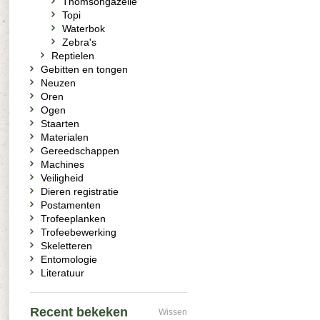
Thomsongazelle
Topi
Waterbok
Zebra's
Reptielen
Gebitten en tongen
Neuzen
Oren
Ogen
Staarten
Materialen
Gereedschappen
Machines
Veiligheid
Dieren registratie
Postamenten
Trofeeplanken
Trofeebewerking
Skeletteren
Entomologie
Literatuur
Recent bekeken
Wissen