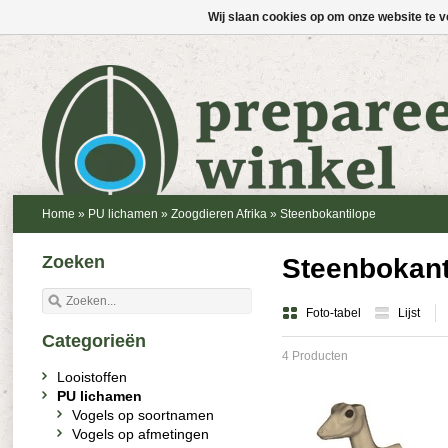
Wij slaan cookies op om onze website te v
Home
»
PU lichamen
»
Zoogdieren Afrika
»
Steenbokantilope
Zoeken
Steenbokant
Foto-tabel
Lijst
Categorieën
4 Producten
Looistoffen
PU lichamen
Vogels op soortnamen
Vogels op afmetingen