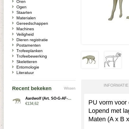
Oren
Ogen
Staarten
Materialen
Gereedschappen
Machines
Veiligheid
Dieren registratie
Postamenten
Trofeeplanken
Trofeebewerking
Skeletteren
Entomologie
Literatuur
INFORMATIE
Recent bekeken
Wissen
Aardwolf (Art. SO-G-AF-EW1-L)
PU vorm voor e
€134,62
Lopend met lag
Maten (A x B x