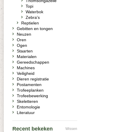
Thomsongazelle
Topi
Waterbok
Zebra's
Reptielen
Gebitten en tongen
Neuzen
Oren
Ogen
Staarten
Materialen
Gereedschappen
Machines
Veiligheid
Dieren registratie
Postamenten
Trofeeplanken
Trofeebewerking
Skeletteren
Entomologie
Literatuur
Recent bekeken
Wissen