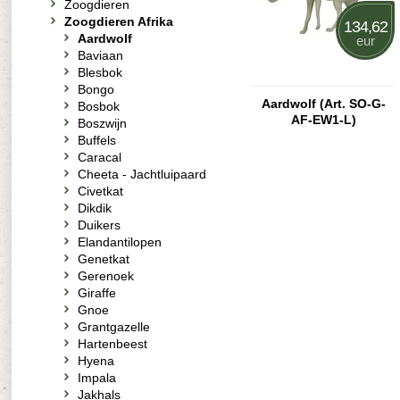
Zoogdieren
Zoogdieren Afrika
134,62
Aardwolf
eur
Baviaan
Blesbok
Bongo
Aardwolf (Art. SO-G-
Bosbok
AF-EW1-L)
Boszwijn
Buffels
Caracal
Cheeta - Jachtluipaard
Civetkat
Dikdik
Duikers
Elandantilopen
Genetkat
Gerenoek
Giraffe
Gnoe
Grantgazelle
Hartenbeest
Hyena
Impala
Jakhals