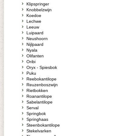
Klipspringer
Knobbelzwijn
Koedoe
Lechwe
Leeuw
Luipaard
Neushoorn
Nijlpaard
Nyala
Olifanten
Oribi
Oryx - Spiesbok
Puku
Reebokantilope
Reuzenboszwijn
Rietbokken
Roanantilope
Sabelantilope
Serval
Springbok
Springhaas
Steenbokantilope
Stekelvarken