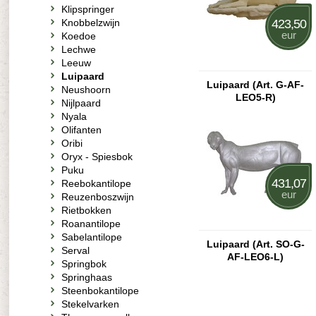
Klipspringer
Knobbelzwijn
423,50
eur
Koedoe
Lechwe
Leeuw
Luipaard
Luipaard (Art. G-AF-
Neushoorn
LEO5-R)
Nijlpaard
Nyala
Olifanten
Oribi
Oryx - Spiesbok
Puku
431,07
Reebokantilope
eur
Reuzenboszwijn
Rietbokken
Roanantilope
Sabelantilope
Luipaard (Art. SO-G-
Serval
AF-LEO6-L)
Springbok
Springhaas
Steenbokantilope
Stekelvarken