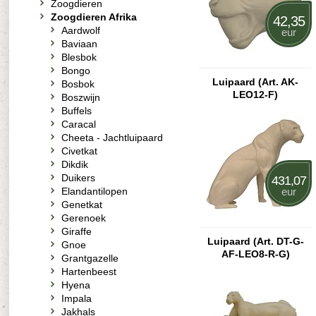
Zoogdieren
Zoogdieren Afrika
42,35
Aardwolf
eur
Baviaan
Blesbok
Bongo
Luipaard (Art. AK-
Bosbok
LEO12-F)
Boszwijn
Buffels
Caracal
Cheeta - Jachtluipaard
Civetkat
Dikdik
Duikers
431,07
Elandantilopen
eur
Genetkat
Gerenoek
Giraffe
Luipaard (Art. DT-G-
Gnoe
AF-LEO8-R-G)
Grantgazelle
Hartenbeest
Hyena
Impala
Jakhals