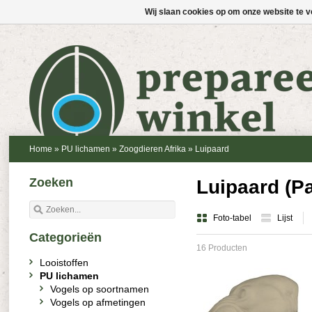
Wij slaan cookies op om onze website te v
Home
»
PU lichamen
»
Zoogdieren Afrika
»
Luipaard
Zoeken
Luipaard (P
Foto-tabel
Lijst
Categorieën
16 Producten
Looistoffen
PU lichamen
Vogels op soortnamen
Vogels op afmetingen