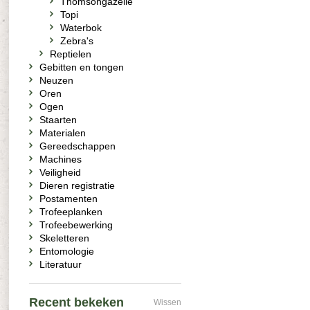
Thomsongazelle
Topi
Waterbok
Zebra's
Reptielen
Gebitten en tongen
Neuzen
Oren
Ogen
Staarten
Materialen
Gereedschappen
Machines
Veiligheid
Dieren registratie
Postamenten
Trofeeplanken
Trofeebewerking
Skeletteren
Entomologie
Literatuur
Recent bekeken
Wissen