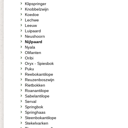
Klipspringer
Knobbelzwijn
Koedoe
Lechwe
Leeuw
Luipaard
Neushoorn
Nijlpaard
Nyala
Olifanten
Oribi
Oryx - Spiesbok
Puku
Reebokantilope
Reuzenboszwijn
Rietbokken
Roanantilope
Sabelantilope
Serval
Springbok
Springhaas
Steenbokantilope
Stekelvarken