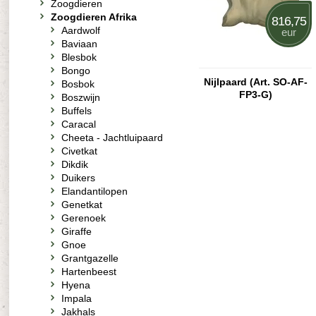
Zoogdieren
Zoogdieren Afrika
816,75
Aardwolf
eur
Baviaan
Blesbok
Bongo
Nijlpaard (Art. SO-AF-
Bosbok
FP3-G)
Boszwijn
Buffels
Caracal
Cheeta - Jachtluipaard
Civetkat
Dikdik
Duikers
Elandantilopen
Genetkat
Gerenoek
Giraffe
Gnoe
Grantgazelle
Hartenbeest
Hyena
Impala
Jakhals