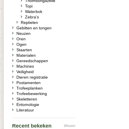
Thomsongazelle
Topi
Waterbok
Zebra's
Reptielen
Gebitten en tongen
Neuzen
Oren
Ogen
Staarten
Materialen
Gereedschappen
Machines
Veiligheid
Dieren registratie
Postamenten
Trofeeplanken
Trofeebewerking
Skeletteren
Entomologie
Literatuur
Recent bekeken
Wissen