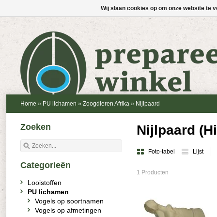
Wij slaan cookies op om onze website te v
Home
»
PU lichamen
»
Zoogdieren Afrika
»
Nijlpaard
Zoeken
Nijlpaard (
Foto-tabel
Lijst
Categorieën
1 Producten
Looistoffen
PU lichamen
Vogels op soortnamen
Vogels op afmetingen